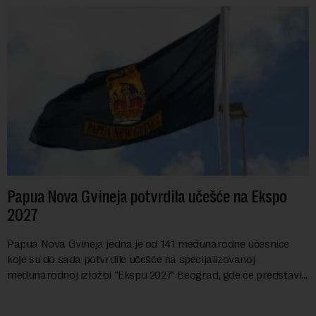
Papua Nova Gvineja potvrdila učešće na Ekspo
2027
Papua Nova Gvineja jedna je od 141 međunarodne učesnice
koje su do sada potvrdile učešće na specijalizovanoj
međunarodnoj izložbi "Ekspu 2027" Beograd, gde će predstaviti
i kao državu sa najvećom jezičkom ra...