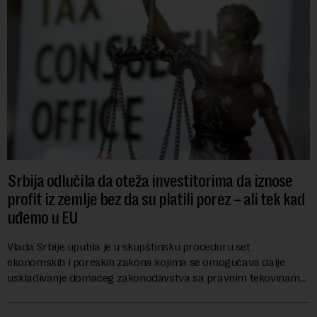
Srbija odlučila da oteža investitorima da iznose
profit iz zemlje bez da su platili porez – ali tek kad
uđemo u EU
Vlada Srbije uputila je u skupštinsku proceduru set
ekonomskih i poreskih zakona kojima se omogućava dalje
usklađivanje domaćeg zakonodavstva sa pravnim tekovinama
Evropske unije i ispunjavaju obaveze predvi...