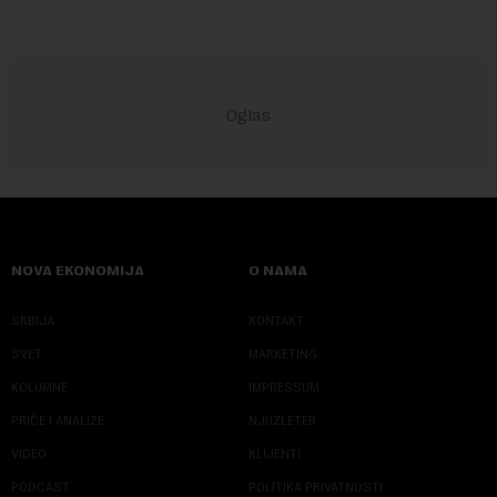
NOVA EKONOMIJA
O NAMA
SRBIJA
KONTAKT
SVET
MARKETING
KOLUMNE
IMPRESSUM
PRIČE I ANALIZE
NJUZLETER
VIDEO
KLIJENTI
PODCAST
POLITIKA PRIVATNOSTI