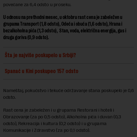
povećane za 6,4 odsto u proseku.
U odnosu na prethodni mesec, u oktobru rast cena je zabeležen u
grupama Transport (1,8 odsto), Odeća i obuća (1,6 odsto), Hrana i
bezalkoholna pića (1,3 odsto), Stan, voda, električna energija, gas i
druga goriva (0,9 odsto).
Šta je najviše poskupelo u Srbiji?
Spanać u Kini poskupeo 157 odsto
Nameštaj, pokućstvo i tekuće održavanje stana poskupelo je 0,6
odsto.
Rast cena je zabeležen i u grupama Restorani i hoteli i
Obrazovanje (za po 0,5 odsto), Alkoholna pića i duvan (0,3
odsto), Rekreacija i kultura (0,2 odsto) i u grupama
Кomunikacije i Zdravstvo (za po 0,1 odsto).