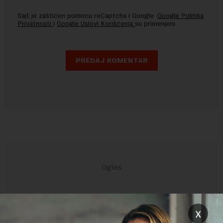
Sajt je zaštićen pomocu reCaptcha i Google.
Google Politika
Privatnosti
i
Google Uslovi Korišćenja
su primenjeni.
POVEZANI SADRŽAJI
x