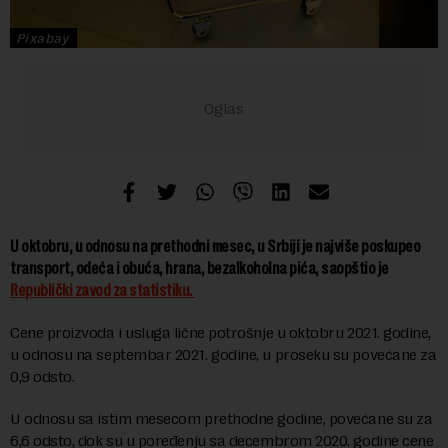
Pixabay
U oktobru, u odnosu na prethodni mesec, u Srbiji je najviše poskupeo
transport, odeća i obuća, hrana, bezalkoholna pića, saopštio je
Republički zavod za statistiku.
Cene proizvoda i usluga lične potrošnje u oktobru 2021. godine,
u odnosu na septembar 2021. godine, u proseku su povećane za
0,9 odsto.
U odnosu sa istim mesecom prethodne godine, povećane su za
6,6 odsto, dok su u poređenju sa decembrom 2020. godine cene