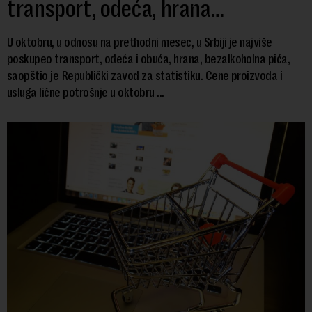
transport, odeća, hrana…
U oktobru, u odnosu na prethodni mesec, u Srbiji je najviše
poskupeo transport, odeća i obuća, hrana, bezalkoholna pića,
saopštio je Republički zavod za statistiku. Cene proizvoda i
usluga lične potrošnje u oktobru ...