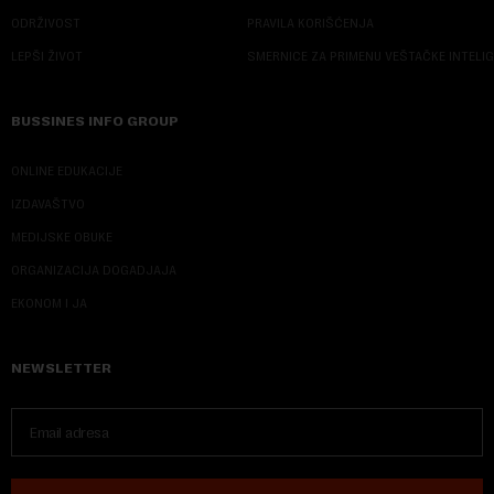
ODRŽIVOST
PRAVILA KORIŠĆENJA
LEPŠI ŽIVOT
SMERNICE ZA PRIMENU VEŠTAČKE INTELI
BUSSINES INFO GROUP
ONLINE EDUKACIJE
IZDAVAŠTVO
MEDIJSKE OBUKE
ORGANIZACIJA DOGADJAJA
EKONOM I JA
NEWSLETTER