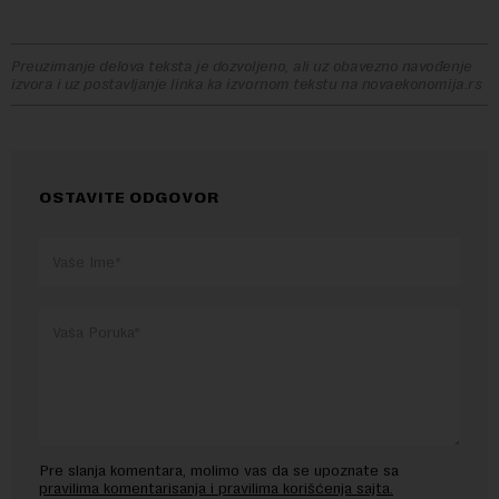
Preuzimanje delova teksta je dozvoljeno, ali uz obavezno navođenje
izvora i uz postavljanje linka ka izvornom tekstu na novaekonomija.rs
OSTAVITE ODGOVOR
Pre slanja komentara, molimo vas da se upoznate sa
pravilima komentarisanja i pravilima korišćenja sajta.