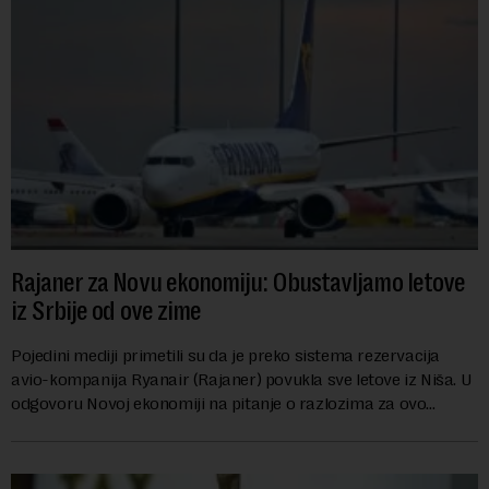
Rajaner za Novu ekonomiju: Obustavljamo letove
iz Srbije od ove zime
Pojedini mediji primetili su da je preko sistema rezervacija
avio-kompanija Ryanair (Rajaner) povukla sve letove iz Niša. U
odgovoru Novoj ekonomiji na pitanje o razlozima za ovo
povlačenje, ovaj avio-gigant...