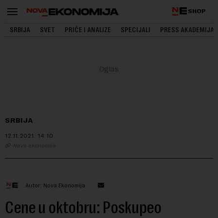
SHOP
SRBIJA
SVET
PRIČE I ANALIZE
SPECIJALI
PRESS AKADEMIJA
SRBIJA
12.11.2021.
14:10
Nova ekonomija
Autor: Nova Ekonomija
Cene u oktobru: Poskupeo