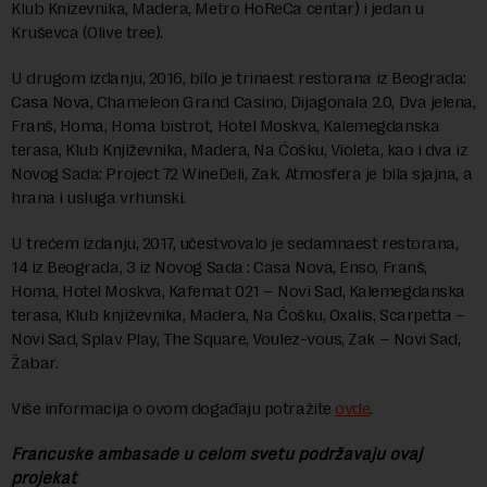
Klub Knizevnika, Madera, Metro HoReCa centar) i jedan u
Kruševca (Olive tree).
U drugom izdanju, 2016, bilo je trinaest restorana iz Beograda:
Casa Nova, Chameleon Grand Casino, Dijagonala 2.0, Dva jelena,
Franš, Homa, Homa bistrot, Hotel Moskva, Kalemegdanska
terasa, Klub Književnika, Madera, Na Ćošku, Violeta, kao i dva iz
Novog Sada: Project 72 WinеDeli, Zak. Atmosfera je bila sjajna, a
hrana i usluga vrhunski.
U trećem izdanju, 2017, učestvovalo je sedamnaest restorana,
14 iz Beograda, 3 iz Novog Sada : Casa Nova, Enso, Franš,
Homa, Hotel Moskva, Kafemat 021 – Novi Sad, Kalemegdanska
terasa, Klub književnika, Madera, Na Ćošku, Oxalis, Scarpetta –
Novi Sad, Splav Play, The Square, Voulez-vous, Zak – Novi Sad,
Žabar.
Više informacija o ovom događaju potražite
ovde
.
Francuske ambasade u celom svetu podržavaju ovaj
projekat