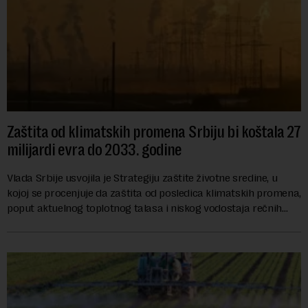
Zaštita od klimatskih promena Srbiju bi koštala 27
milijardi evra do 2033. godine
Vlada Srbije usvojila je Strategiju zaštite životne sredine, u
kojoj se procenjuje da zaštita od posledica klimatskih promena,
poput aktuelnog toplotnog talasa i niskog vodostaja rečnih
slivova, zahteva inve...