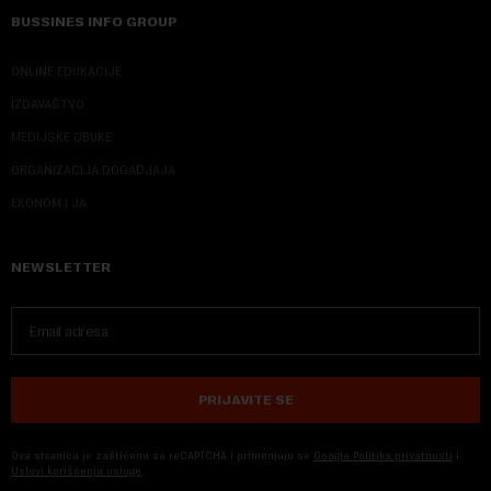
BUSSINES INFO GROUP
ONLINE EDUKACIJE
IZDAVAŠTVO
MEDIJSKE OBUKE
ORGANIZACIJA DOGADJAJA
EKONOM I JA
NEWSLETTER
PRIJAVITE SE
Ova stranica je zaštićena sa reCAPTCHA i primenjuju se
Google Politika privatnosti
i
Uslovi korišćenja usluge