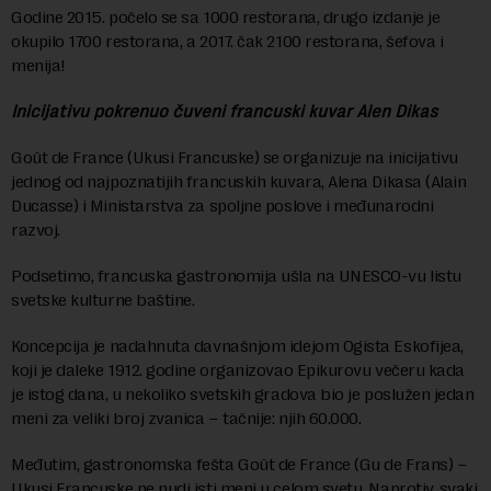
Godine 2015. počelo se sa 1000 restorana, drugo izdanje je
okupilo 1700 restorana, a 2017. čak 2100 restorana, šefova i
menija!
Inicijativu pokrenuo čuveni francuski kuvar Alen Dikas
Goût de France (Ukusi Francuske) se organizuje na inicijativu
jednog od najpoznatijih francuskih kuvara, Alena Dikasa (Alain
Ducasse) i Ministarstva za spoljne poslove i međunarodni
razvoj.
Podsetimo, francuska gastronomija ušla na UNESCO-vu listu
svetske kulturne baštine.
Koncepcija je nadahnuta davnašnjom idejom Ogista Eskofijea,
koji je daleke 1912. godine organizovao Epikurovu večeru kada
je istog dana, u nekoliko svetskih gradova bio je poslužen jedan
meni za veliki broj zvanica – tačnije: njih 60.000.
Međutim, gastronomska fešta Goût de France (Gu de Frans) –
Ukusi Francuske ne nudi isti meni u celom svetu. Naprotiv, svaki