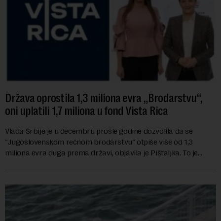
Država oprostila 1,3 miliona evra „Brodarstvu“,
oni uplatili 1,7 miliona u fond Vista Rica
Vlada Srbije je u decembru prošle godine dozvolila da se
"Jugoslovenskom rečnom brodarstvu" otpiše više od 1,3
miliona evra duga prema državi, objavila je Pištaljka. To je
učinjeno zaključkom koji do danas n...