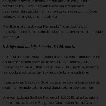
od najvećih svetskih imena, potom pravi selekciju i bira
restorane koji ulaze u spisak zvaničnih, brendiranih
gastronomskih tačaka na mapi sveta koje učestvuju u ovom
jedinstvenom, globalnom projektu.
Meniji će u okviru „Ukusa Francuske“ i ove godine biti
posluživani i na francuskim brodovima i u avionima francuskih
kompanija.
U Srbija cela nedelja između 17. i 25. marta
Što se Srbije tiče, uvodi se jedna novina: Ukusi Francuske 2018
obuhvatiće čitavu sedmicu između 17. i 25. marta 2018. i
preimenovani su u: „Ukusi Francuske 2018 – nedelja/sedmica
francuske gastronomije“ i uključivaće brojne sadržaje.
Francuska ambasada u Srbiji poziva restorane koji to žele da
svoje menije nude tokom celog dana, tokom cele sedmice.
U prvom izdanju Goût de France u Srbiji 2015. učestvovalo je
pet restorana, četiri iz Beograda (Chameleon Grand Casino,