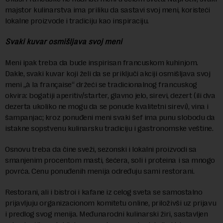
majstor kulinarstva ima priliku da sastavi svoj meni, koristeći
lokalne proizvode i tradiciju kao inspiraciju.
Svaki kuvar osmišljava svoj meni
Meni ipak treba da bude inspirisan francuskom kuhinjom.
Dakle, svaki kuvar koji želi da se priključi akciji osmišljava svoj
meni „à la française“ držeći se tradicionalnog francuskog
okvira: bogatiji aperitiv/starter, glavno jelo, sirevi, dezert (ili dva
dezerta ukoliko ne mogu da se ponude kvalitetni sirevi), vina i
šampanjac; kroz ponuđeni meni svaki šef ima punu slobodu da
istakne sopstvenu kulinarsku tradiciju i gastronomske veštine.
Osnovu treba da čine sveži, sezonski i lokalni proizvodi sa
smanjenim procentom masti, šećera, soli i proteina i sa mnogo
povrća. Cenu ponuđenih menija određuju sami restorani.
Restorani, ali i bistroi i kafane iz celog sveta se samostalno
prijavljuju organizacionom komitetu online, priloživši uz prijavu
i predlog svog menija. Međunarodni kulinarski žiri, sastavljen