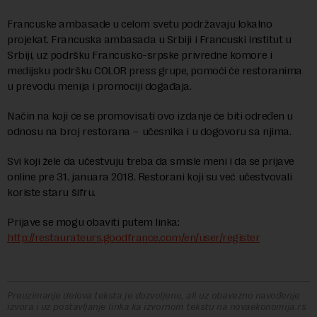
Francuske ambasade u celom svetu podržavaju lokalno
projekat. Francuska ambasada u Srbiji i Francuski institut u
Srbiji, uz podršku Francusko-srpske privredne komore i
medijsku podršku COLOR press grupe, pomoći će restoranima
u prevodu menija i promociji događaja.
Način na koji će se promovisati ovo izdanje će biti određen u
odnosu na broj restorana – učesnika i u dogovoru sa njima.
Svi koji žele da učestvuju treba da smisle meni i da se prijave
online pre 31. januara 2018. Restorani koji su već učestvovali
koriste staru šifru.
Prijave se mogu obaviti putem linka:
http://restaurateurs.goodfrance.com/en/user/register
Preuzimanje delova teksta je dozvoljeno, ali uz obavezno navođenje
izvora i uz postavljanje linka ka izvornom tekstu na novaekonomija.rs