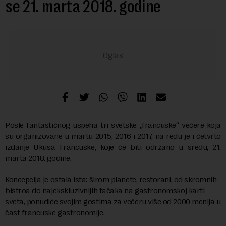
se 21. marta 2018. godine
Posle fantastičnog uspeha tri svetske „francuske“ večere koja
su organizovane u martu 2015, 2016 i 2017, na redu je i četvrto
izdanje Ukusa Francuske, koje će biti održano u sredu, 21.
marta 2018. godine.
Koncepcija je ostala ista: širom planete, restorani, od skromnih
bistroa do najekskluzivnijih tačaka na gastronomskoj karti
sveta, ponudiće svojim gostima za večeru više od 2000 menija u
čast francuske gastronomije.