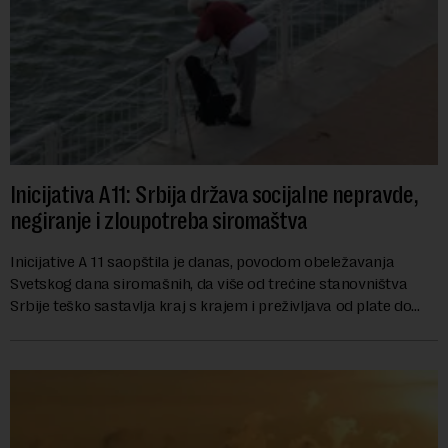
Inicijativa A11: Srbija država socijalne nepravde,
negiranje i zloupotreba siromaštva
Inicijative A 11 saopštila je danas, povodom obeležavanja
Svetskog dana siromašnih, da više od trećine stanovništva
Srbije teško sastavlja kraj s krajem i preživljava od plate do
plate.U saopštenju piše ...