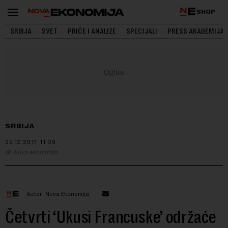
SHOP
SRBIJA
SVET
PRIČE I ANALIZE
SPECIJALI
PRESS AKADEMIJA
SRBIJA
22.12.2017.
11:09
Nova ekonomija
Autor: Nova Ekonomija
Četvrti ‘Ukusi Francuske’ održaće