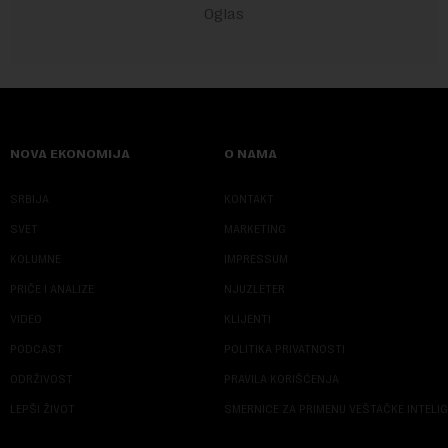
NOVA EKONOMIJA
O NAMA
SRBIJA
KONTAKT
SVET
MARKETING
KOLUMNE
IMPRESSUM
PRIČE I ANALIZE
NJUZLETER
VIDEO
KLIJENTI
PODCAST
POLITIKA PRIVATNOSTI
ODRŽIVOST
PRAVILA KORIŠĆENJA
LEPŠI ŽIVOT
SMERNICE ZA PRIMENU VEŠTAČKE INTELI