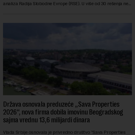
analiza Radija Slobodne Evrope (RSE). U više od 30 rešenja ne
navodi se tačan iznos koji će ...
Država osnovala preduzeće „Sava Properties
2026“, nova firma dobila imovinu Beogradskog
sajma vrednu 13,6 milijardi dinara
Vlada Srbije osnovala je privredno društvo "Sava Properties