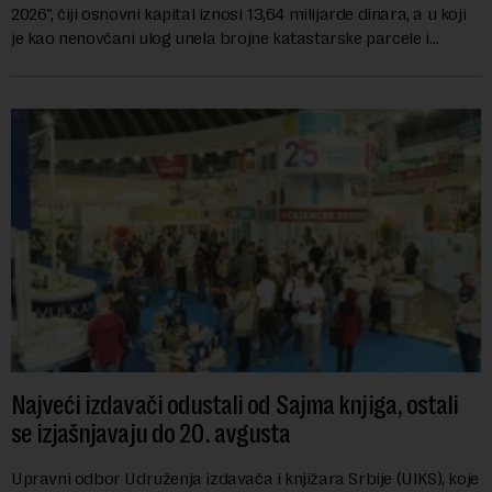
2026", čiji osnovni kapital iznosi 13,64 milijarde dinara, a u koji
je kao nenovčani ulog unela brojne katastarske parcele i
objekte u okviru kompl...
Najveći izdavači odustali od Sajma knjiga, ostali
se izjašnjavaju do 20. avgusta
Upravni odbor Udruženja izdavača i knjižara Srbije (UIKS), koje