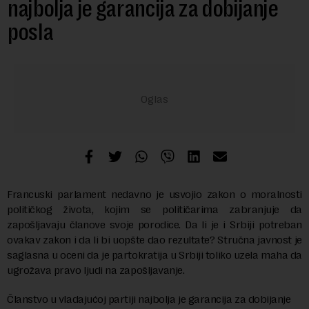
najbolja je garancija za dobijanje
posla
Francuski parlament nedavno je usvojio zakon o moralnosti
političkog života, kojim se političarima zabranjuje da
zapošljavaju članove svoje porodice. Da li je i Srbiji potreban
ovakav zakon i da li bi uopšte dao rezultate? Stručna javnost je
saglasna u oceni da je partokratija u Srbiji toliko uzela maha da
ugrožava pravo ljudi na zapošljavanje.
Članstvo u vladajućoj partiji najbolja je garancija za dobijanje