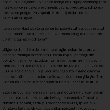
posla. To je činjenica koja se ne menja od Drugog svetskog rata
i teško da će se uskoro promeniti. Javna preduzeća i državna
uprava su poligon za zapošljavanje prijatelja, rodbine i
partijskih drugova.
Iako svaka vlast obećava da će toj pojavi stati na put, rezultati
su neprimetni. Da li je reč o kupovini socijalnog mira i da li se
vlast na taj način održava?
„Sigurno da jednim delom jeste, drugim delom je zapravo i
plaćanje zasluga određenim ljudima koji su pomogli tim
političkim strankama tokom same kampanje, jer mi u ovom
momentu imamo SNS koja po različitim izvorima ima više od
600 hiljada članova. To je veći broj nego što imamo članova
sindikata, što na posredan način svedoči o tome gde građani
vide da leži politička moć“, smatra Bojan Klačar iz CeSID-a.
Zato i ne čudi što lideri stranaka tu moć žele da pruže i svojim
naslednicima. Na primer, sin bivšeg predsednika Tomislava
Nikolića, Radomir, sada je gradonačelnik Kragujevca, sin
Vojislava Šešelja, Aleksandar, je član najužeg rukovodstva