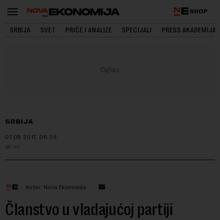
SHOP
SRBIJA
SVET
PRIČE I ANALIZE
SPECIJALI
PRESS AKADEMIJA
SRBIJA
07.08.2017.
06:34
N1
Autor: Nova Ekonomija
Članstvo u vladajućoj partiji