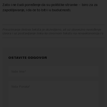
Zato i ne čudi poređenje da su političke stranke – biro za za
zapošljavanje, i da će to biti i u budućnosti.
Preuzimanje delova teksta je dozvoljeno, ali uz obavezno navođenje
izvora i uz postavljanje linka ka izvornom tekstu na novaekonomija.rs
OSTAVITE ODGOVOR