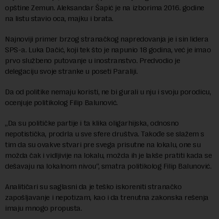
opštine Zemun. Aleksandar Šapić je na izborima 2016. godine
na listu stavio oca, majku i brata.
Najnoviji primer brzog stranačkog napredovanja je i sin lidera
SPS-a. Luka Dačić, koji tek što je napunio 18 godina, već je imao
prvo službeno putovanje u inostranstvo. Predvodio je
delegaciju svoje stranke u poseti Paraliji.
Da od politike nemaju koristi, ne bi gurali u nju i svoju porodicu,
ocenjuje politikolog Filip Balunović.
„Da su političke partije i ta klika oligarhijska, odnosno
nepotistička, prodrla u sve sfere društva. Takođe se slažem s
tim da su ovakve stvari pre svega prisutne na lokalu, one su
možda čak i vidljivije na lokalu, možda ih je lakše pratiti kada se
dešavaju na lokalnom nivou“, smatra politikolog Filip Balunović.
Analitičari su saglasni da je teško iskoreniti stranačko
zapošljavanje i nepotizam, kao i da trenutna zakonska rešenja
imaju mnogo propusta.