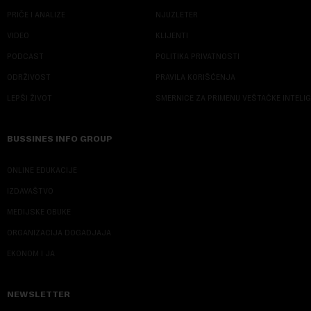
PRIČE I ANALIZE
NJUZLETER
VIDEO
KLIJENTI
PODCAST
POLITIKA PRIVATNOSTI
ODRŽIVOST
PRAVILA KORIŠĆENJA
LEPŠI ŽIVOT
SMERNICE ZA PRIMENU VEŠTAČKE INTELI
BUSSINES INFO GROUP
ONLINE EDUKACIJE
IZDAVAŠTVO
MEDIJSKE OBUKE
ORGANIZACIJA DOGADJAJA
EKONOM I JA
NEWSLETTER