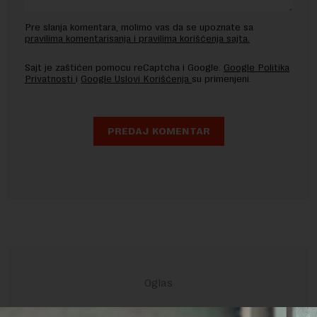
Pre slanja komentara, molimo vas da se upoznate sa
pravilima komentarisanja i pravilima korišćenja sajta.
Sajt je zaštićen pomocu reCaptcha i Google.
Google Politika
Privatnosti
i
Google Uslovi Korišćenja
su primenjeni.