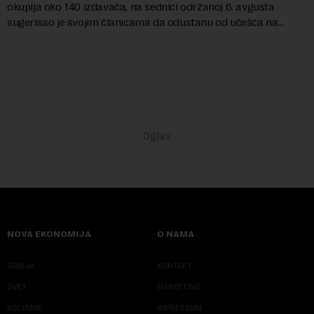
okuplja oko 140 izdavača, na sednici održanoj 6. avgusta
sugerisao je svojim članicama da odustanu od učešća na
predstojećem Sajmu knjiga. Vrem...
NOVA EKONOMIJA
O NAMA
SRBIJA
KONTAKT
SVET
MARKETING
KOLUMNE
IMPRESSUM