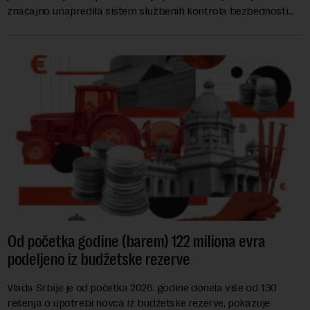
značajno unapredila sistem službenih kontrola bezbednosti
hrane biljnog porekla, te da k...
Od početka godine (barem) 122 miliona evra
podeljeno iz budžetske rezerve
Vlada Srbije je od početka 2026. godine donela više od 130
rešenja o upotrebi novca iz budžetske rezerve, pokazuje