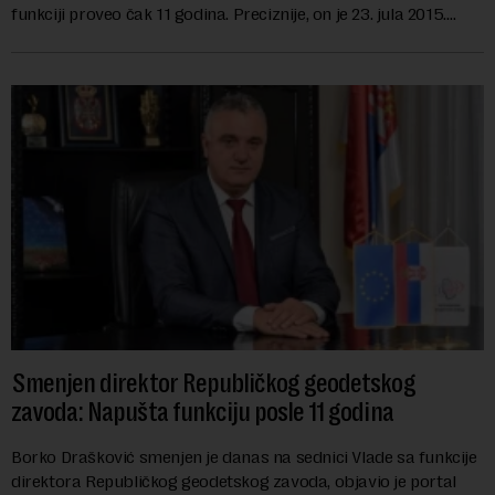
funkciji proveo čak 11 godina. Preciznije, on je 23. jula 2015.
izabran za v.d. di...
Smenjen direktor Republičkog geodetskog
zavoda: Napušta funkciju posle 11 godina
Borko Drašković smenjen je danas na sednici Vlade sa funkcije
direktora Republičkog geodetskog zavoda, objavio je portal