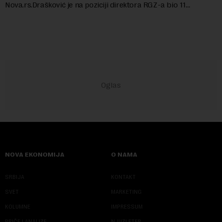
Nova.rs.Drašković je na poziciji direktora RGZ-a bio 11
godina.Kako piše Nova....
NOVA EKONOMIJA
O NAMA
SRBIJA
KONTAKT
SVET
MARKETING
KOLUMNE
IMPRESSUM
PRIČE I ANALIZE
NJUZLETER