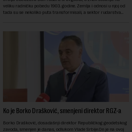
veliku radničku pobedu 1903. godine. Zemlja i odnosi u njoj od
tada su se nekoliko puta transformisali, a sektor rudarstva
danas karakterišu velike r...
Ko je Borko Drašković, smenjeni direktor RGZ-a
Borko Drašković, dosadašnji direktor Republičkog geodetskog
zavoda, smenjen je danas, odlukom Vlade Srbije.On je na ovoj