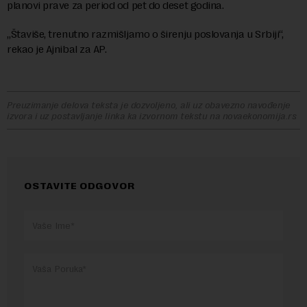
planovi prave za period od pet do deset godina.
„Štaviše, trenutno razmišljamo o širenju poslovanja u Srbiji“,
rekao je Ajnibal za AP.
Preuzimanje delova teksta je dozvoljeno, ali uz obavezno navođenje
izvora i uz postavljanje linka ka izvornom tekstu na novaekonomija.rs
OSTAVITE ODGOVOR