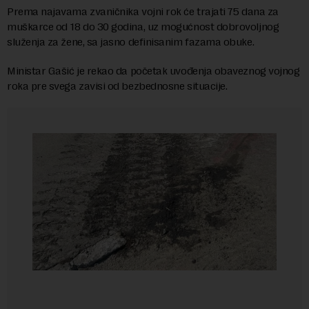
Prema najavama zvaničnika vojni rok će trajati 75 dana za
muškarce od 18 do 30 godina, uz mogućnost dobrovoljnog
služenja za žene, sa jasno definisanim fazama obuke.
Ministar Gašić je rekao da početak uvođenja obaveznog vojnog
roka pre svega zavisi od bezbednosne situacije.