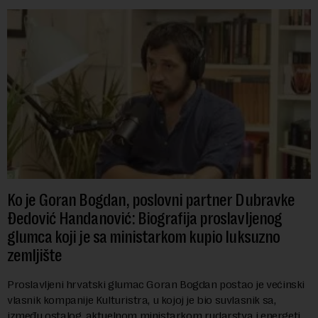
Ko je Goran Bogdan, poslovni partner Dubravke
Đedović Handanović: Biografija proslavljenog
glumca koji je sa ministarkom kupio luksuzno
zemljište
Proslavljeni hrvatski glumac Goran Bogdan postao je većinski
vlasnik kompanije Kulturistra, u kojoj je bio suvlasnik sa,
između ostalog, aktuelnom ministarkom rudarstva i energetike