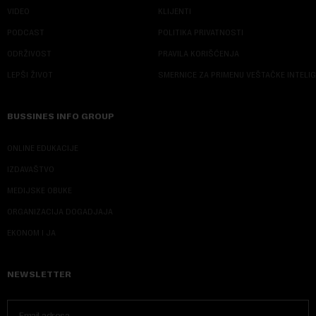
VIDEO
KLIJENTI
PODCAST
POLITIKA PRIVATNOSTI
ODRŽIVOST
PRAVILA KORIŠĆENJA
LEPŠI ŽIVOT
SMERNICE ZA PRIMENU VEŠTAČKE INTELI
BUSSINES INFO GROUP
ONLINE EDUKACIJE
IZDAVAŠTVO
MEDIJSKE OBUKE
ORGANIZACIJA DOGADJAJA
EKONOM I JA
NEWSLETTER