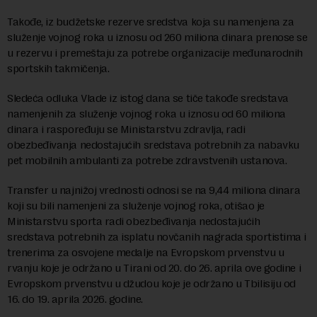
Takođe, iz budžetske rezerve sredstva koja su namenjena za
služenje vojnog roka u iznosu od 260 miliona dinara prenose se
u rezervu i premeštaju za potrebe organizacije međunarodnih
sportskih takmičenja.
Sledeća odluka Vlade iz istog dana se tiče takođe sredstava
namenjenih za služenje vojnog roka u iznosu od 60 miliona
dinara i raspoređuju se Ministarstvu zdravlja, radi
obezbeđivanja nedostajućih sredstava potrebnih za nabavku
pet mobilnih ambulanti za potrebe zdravstvenih ustanova.
Transfer u najnižoj vrednosti odnosi se na 9,44 miliona dinara
koji su bili namenjeni za služenje vojnog roka, otišao je
Ministarstvu sporta radi obezbeđivanja nedostajućih
sredstava potrebnih za isplatu novčanih nagrada sportistima i
trenerima za osvojene medalje na Evropskom prvenstvu u
rvanju koje je održano u Tirani od 20. do 26. aprila ove godine i
Evropskom prvenstvu u džudou koje je održano u Tbilisiju od
16. do 19. aprila 2026. godine.