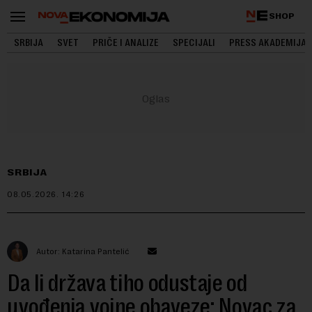
SHOP
SRBIJA
SVET
PRIČE I ANALIZE
SPECIJALI
PRESS AKADEMIJA
SRBIJA
08.05.2026.
14:26
Autor: Katarina Pantelić
Da li država tiho odustaje od
uvođenja vojne obaveze: Novac za