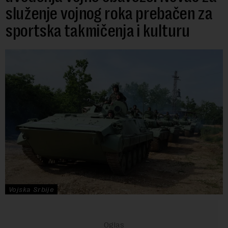
služenje vojnog roka prebačen za
sportska takmičenja i kulturu
Vojska Srbije