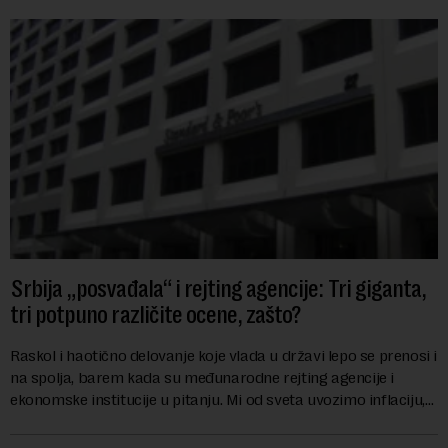
Srbija „posvađala“ i rejting agencije: Tri giganta,
tri potpuno različite ocene, zašto?
Raskol i haotično delovanje koje vlada u državi lepo se prenosi i
na spolja, barem kada su međunarodne rejting agencije i
ekonomske institucije u pitanju. Mi od sveta uvozimo inflaciju,
robu lošijeg kvalitet...