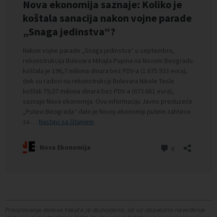
Preuzimanje delova teksta je dozvoljeno, ali uz obavezno navođenje