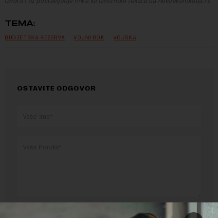
izvora i uz postavljanje linka ka izvornom tekstu na novaekonomija.rs
TEMA:
BUDZETSKA REZERVA
VOJNI ROK
VOJSKA
OSTAVITE ODGOVOR
Pre slanja komentara, molimo vas da se upoznate sa
pravilima komentarisanja i pravilima korišćenja sajta.