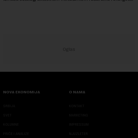
u Vladi Srbije, Dubravkom...
NOVA EKONOMIJA
O NAMA
SRBIJA
KONTAKT
SVET
MARKETING
KOLUMNE
IMPRESSUM
PRIČE I ANALIZE
NJUZLETER