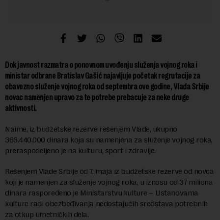
Dok javnost razmatra o ponovnom uvođenju služenja vojnog roka i
ministar odbrane Bratislav Gašić najavljuje početak regrutacije za
obavezno služenje vojnog roka od septembra ove godine, Vlada Srbije
novac namenjen upravo za te potrebe prebacuje za neke druge
aktivnosti.
Naime, iz budžetske rezerve rešenjem Vlade, ukupno
366.440.000 dinara koja su namenjena za služenje vojnog roka,
preraspodeljeno je na kulturu, sport i zdravlje.
Rešenjem Vlade Srbije od 7. maja iz budžetske rezerve od novca
koji je namenjen za služenje vojnog roka, u iznosu od 37 miliona
dinara raspoređeno je Ministarstvu kulture – Ustanovama
kulture radi obezbeđivanja nedostajućih sredstava potrebnih
za otkup umetničkih dela.