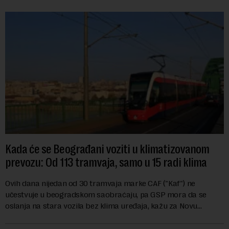
Kada će se Beograđani voziti u klimatizovanom
prevozu: Od 113 tramvaja, samo u 15 radi klima
Ovih dana nijedan od 30 tramvaja marke CAF ("Kaf") ne
učestvuje u beogradskom saobraćaju, pa GSP mora da se
oslanja na stara vozila bez klima uređaja, kažu za Novu
ekonomiju iz Sindikata Centar – GSP i Centr...