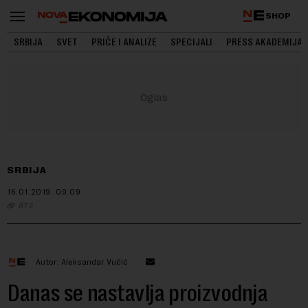
SHOP
SRBIJA
SVET
PRIČE I ANALIZE
SPECIJALI
PRESS AKADEMIJA
SRBIJA
16.01.2019.
09:09
RTS
Autor: Aleksandar Vučić
Danas se nastavlja proizvodnja