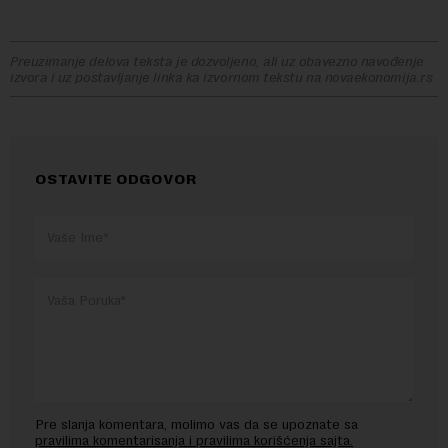
Preuzimanje delova teksta je dozvoljeno, ali uz obavezno navođenje
izvora i uz postavljanje linka ka izvornom tekstu na novaekonomija.rs
OSTAVITE ODGOVOR
Pre slanja komentara, molimo vas da se upoznate sa
pravilima komentarisanja i pravilima korišćenja sajta.