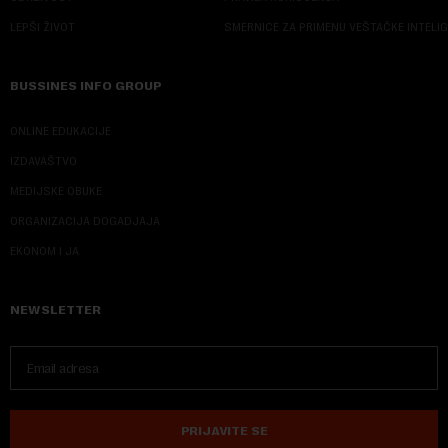
LEPŠI ŽIVOT
SMERNICE ZA PRIMENU VEŠTAČKE INTELI
BUSSINES INFO GROUP
ONLINE EDUKACIJE
IZDAVAŠTVO
MEDIJSKE OBUKE
ORGANIZACIJA DOGADJAJA
EKONOM I JA
NEWSLETTER
PRIJAVITE SE