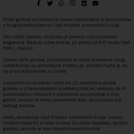
Posle gotovo dvomesečne pauze, nastavljena je proizvodnja
u kragujevačkoj fabrici Fijat Krajsler automobili Srbija.
Oko 2.600 radnika, od danas je ponovo u proizvodnim
pogonima. Radi se u dve smene, po planu od 410 vozila Fijat
500 L, dnevno.
Tokom 2018. godine, proizvodnja je često prekidana zbog
usklađivanja sa potrebama tržišta, jer politika Fijata je, da
ne pravi automobile za zalihe.
Zaposleni su na odmor otišli još 23. novembra prošle
godine, a u Samostalnom sindikatu fabrike, očekuju, da ih
poslovodstvo obavesti o planovima proizvodnje u ovoj
godini, nadaju se većoj uposlenosti kao i proizvodnji još
jednog modela.
Inače, kompanija Fijat Krajsler automobili Srbija u kojoj
Italijani imaju 67, a naša država 33 odsto kapitala, i prošlu
godinu, završila je kao najveći srpski izvoznik.