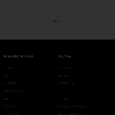
NOVA EKONOMIJA
O NAMA
SRBIJA
KONTAKT
SVET
MARKETING
KOLUMNE
IMPRESSUM
PRIČE I ANALIZE
NJUZLETER
VIDEO
KLIJENTI
PODCAST
POLITIKA PRIVATNOSTI
ODRŽIVOST
PRAVILA KORIŠĆENJA