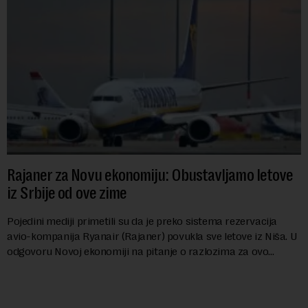
Rajaner za Novu ekonomiju: Obustavljamo letove
iz Srbije od ove zime
Pojedini mediji primetili su da je preko sistema rezervacija
avio-kompanija Ryanair (Rajaner) povukla sve letove iz Niša. U
odgovoru Novoj ekonomiji na pitanje o razlozima za ovo
povlačenje, ovaj avio-gigant...