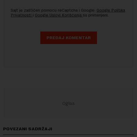
Sajt je zaštićen pomocu reCaptcha i Google.
Google Politika
Privatnosti
i
Google Uslovi Korišćenja
su primenjeni.
POVEZANI SADRŽAJI