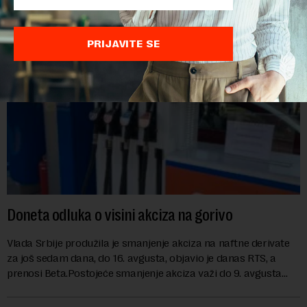
Kosovu, navodeći kao razlog njegove javn...
PRIJAVITE SE
Doneta odluka o visini akciza na gorivo
Vlada Srbije produžila je smanjenje akciza na naftne derivate
za još sedam dana, do 16. avgusta, objavio je danas RTS, a
prenosi Beta.Postojeće smanjenje akciza važi do 9. avgusta
kao mera ublažavanja po...