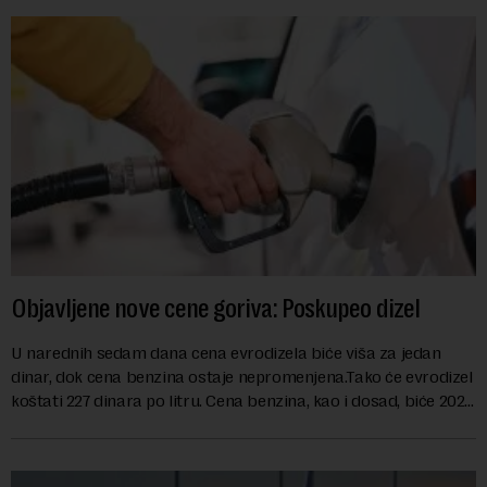
Objavljene nove cene goriva: Poskupeo dizel
U narednih sedam dana cena evrodizela biće viša za jedan
dinar, dok cena benzina ostaje nepromenjena.Tako će evrodizel
koštati 227 dinara po litru. Cena benzina, kao i dosad, biće 202
dinara po litru. ...