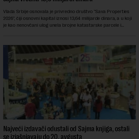
Vlada Srbije osnovala je privredno društvo "Sava Properties
2026", čiji osnovni kapital iznosi 13,64 milijarde dinara, a u koji
je kao nenovčani ulog unela brojne katastarske parcele i
objekte u okviru kompl...
Najveći izdavači odustali od Sajma knjiga, ostali
se izjašnjavaju do 20. avgusta