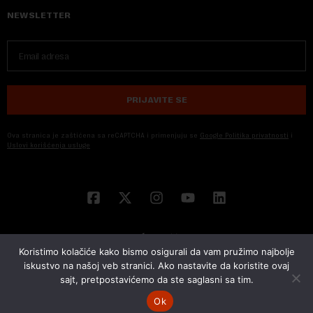
NEWSLETTER
PRIJAVITE SE
Ova stranica je zaštićena sa reCAPTCHA i primenjuju se
Google Politika privatnosti
i
Uslovi korišćenja usluge
Koristimo kolačiće kako bismo osigurali da vam pružimo najbolje
iskustvo na našoj veb stranici. Ako nastavite da koristite ovaj
sajt, pretpostavićemo da ste saglasni sa tim.
© 2026 NOVA EKONOMIJA | SVA PRAVA ZADŽANA | DEVELOPED BY
CUBES
Ok