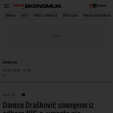
SHOP
SRBIJA
SVET
PRIČE I ANALIZE
SPECIJALI
PRESS AKADEMIJA
SRBIJA
20.06.2025.
14:35
N1
Autor: N1
Danica Drašković smenjena iz