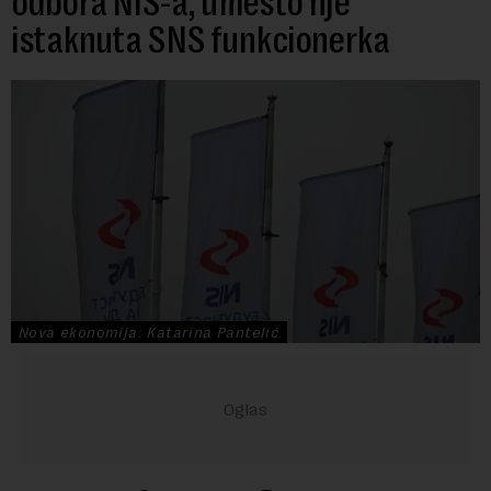
odbora NIS-a, umesto nje
istaknuta SNS funkcionerka
Nova ekonomija: Katarina Pantelić