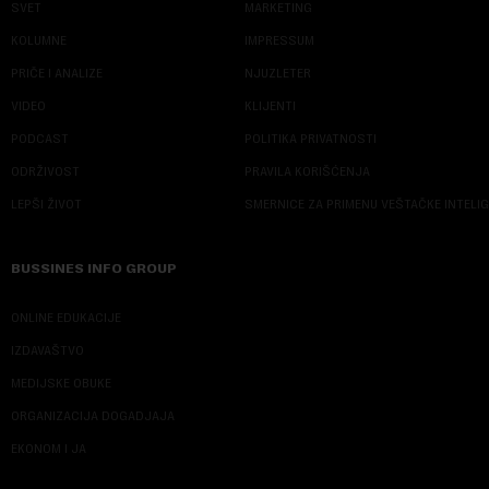
SVET
MARKETING
KOLUMNE
IMPRESSUM
PRIČE I ANALIZE
NJUZLETER
VIDEO
KLIJENTI
PODCAST
POLITIKA PRIVATNOSTI
ODRŽIVOST
PRAVILA KORIŠĆENJA
LEPŠI ŽIVOT
SMERNICE ZA PRIMENU VEŠTAČKE INTELI
BUSSINES INFO GROUP
ONLINE EDUKACIJE
IZDAVAŠTVO
MEDIJSKE OBUKE
ORGANIZACIJA DOGADJAJA
EKONOM I JA