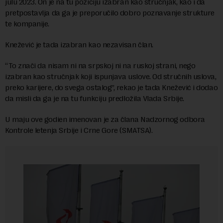
julu 2023. On je na tu poziciju izabran kao stručnjak, kao i da
pretpostavlja da ga je preporučilo dobro poznavanje strukture
te kompanije.
Knežević je tada izabran kao nezavisan član.
“To znači da nisam ni na srpskoj ni na ruskoj strani, nego
izabran kao stručnjak koji ispunjava uslove. Od stručnih uslova,
preko karijere, do svega ostalog”, rekao je tada Knežević i dodao
da misli da ga je na tu funkciju predložila Vlada Srbije.
U maju ove godien imenovan je za člana Nadzornog odbora
Kontrole letenja Srbije i Crne Gore (SMATSA).