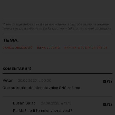
Preuzimanje delova teksta je dozvoljeno, ali uz obavezno navođenje
izvora i uz postavljanje linka ka izvornom tekstu na novaekonomija.rs
TEMA:
DANICA DRAŠKOVIĆ
IRENA VUJOVIĆ
NAFTNA INDUSTRIJA SRBIJE
KOMENTARI(4)
Petar
20.06.2025. u 00:00
REPLY
Obe su istaknute ptedstavnice SNS režima.
Dušan Balać
24.06.2025. u 13:15
REPLY
Pa šta? Je li to neka vazna vest?