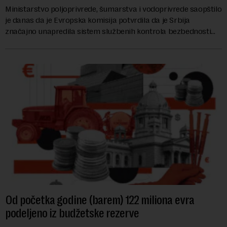
Ministarstvo poljoprivrede, šumarstva i vodoprivrede saopštilo
je danas da je Evropska komisija potvrdila da je Srbija
značajno unapredila sistem službenih kontrola bezbednosti
hrane biljnog porekla, te da k...
Od početka godine (barem) 122 miliona evra
podeljeno iz budžetske rezerve