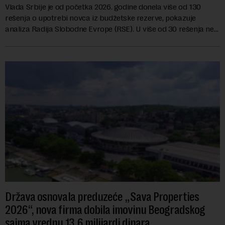
Vlada Srbije je od početka 2026. godine donela više od 130
rešenja o upotrebi novca iz budžetske rezerve, pokazuje
analiza Radija Slobodne Evrope (RSE). U više od 30 rešenja ne
navodi se tačan iznos koji će ...
Država osnovala preduzeće „Sava Properties
2026“, nova firma dobila imovinu Beogradskog
sajma vrednu 13,6 milijardi dinara