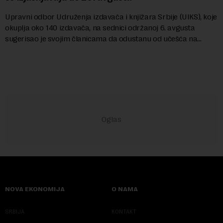
Upravni odbor Udruženja izdavača i knjižara Srbije (UIKS), koje
okuplja oko 140 izdavača, na sednici održanoj 6. avgusta
sugerisao je svojim članicama da odustanu od učešća na
predstojećem Sajmu knjiga. Vrem...
NOVA EKONOMIJA
O NAMA
SRBIJA
KONTAKT