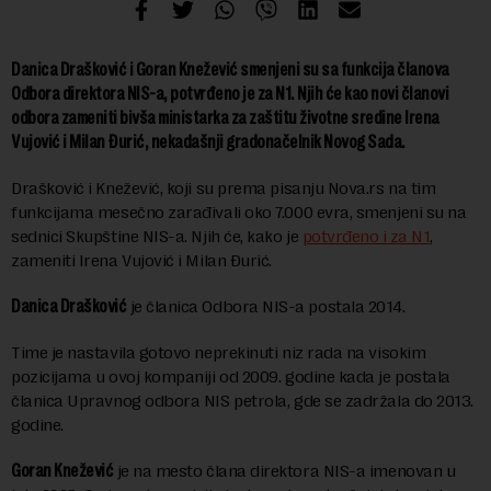
Danica Drašković i Goran Knežević smenjeni su sa funkcija članova
Odbora direktora NIS-a, potvrđeno je za N1. Njih će kao novi članovi
odbora zameniti bivša ministarka za zaštitu životne sredine Irena
Vujović i Milan Đurić, nekadašnji gradonačelnik Novog Sada.
Drašković i Knežević, koji su prema pisanju Nova.rs na tim
funkcijama mesečno zarađivali oko 7.000 evra, smenjeni su na
sednici Skupštine NIS-a. Njih će, kako je
potvrđeno i za N1
,
zameniti Irena Vujović i Milan Đurić.
Danica Drašković
je članica Odbora NIS-a postala 2014.
Time je nastavila gotovo neprekinuti niz rada na visokim
pozicijama u ovoj kompaniji od 2009. godine kada je postala
članica Upravnog odbora NIS petrola, gde se zadržala do 2013.
godine.
Goran Knežević
je na mesto člana direktora NIS-a imenovan u