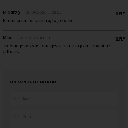
Miodrag
20.06.2025. u 22:22
REPLY
Kad neki narod izumire, to je bolno.
Mićo
21.06.2025. u 07:17
REPLY
Trebalo je odavno onu vješticu anti srpsku izbaciti iz
odbora.
OSTAVITE ODGOVOR