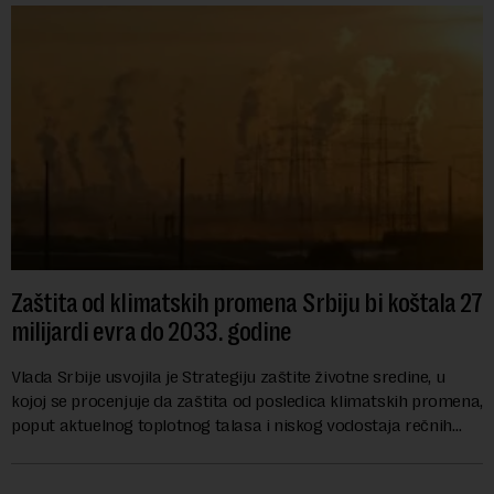
Zaštita od klimatskih promena Srbiju bi koštala 27
milijardi evra do 2033. godine
Vlada Srbije usvojila je Strategiju zaštite životne sredine, u
kojoj se procenjuje da zaštita od posledica klimatskih promena,
poput aktuelnog toplotnog talasa i niskog vodostaja rečnih
slivova, zahteva inve...