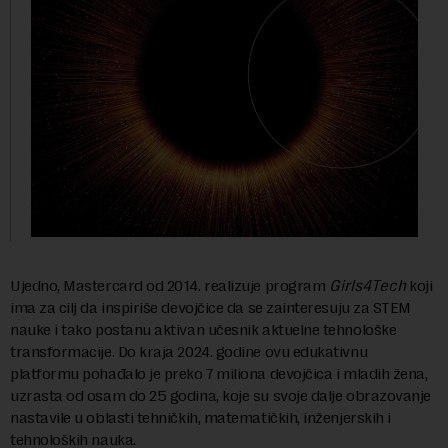
Ujedno, Mastercard od 2014. realizuje program
Girls4Tech
koji
ima za cilj da inspiriše devojčice da se zainteresuju za STEM
nauke i tako postanu aktivan učesnik aktuelne tehnološke
transformacije. Do kraja 2024. godine ovu edukativnu
platformu pohađalo je preko 7 miliona devojčica i mladih žena,
uzrasta od osam do 25 godina, koje su svoje dalje obrazovanje
nastavile u oblasti tehničkih, matematičkih, inženjerskih i
tehnoloških nauka.