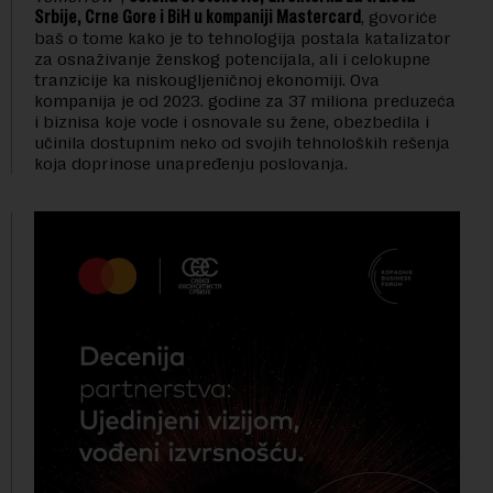
Srbije, Crne Gore i BiH u kompaniji Mastercard
, govoriće
baš o tome kako je to tehnologija postala katalizator
za osnaživanje ženskog potencijala, ali i celokupne
tranzicije ka niskougljeničnoj ekonomiji. Ova
kompanija je od 2023. godine za 37 miliona preduzeća
i biznisa koje vode i osnovale su žene, obezbedila i
učinila dostupnim neko od svojih tehnoloških rešenja
koja doprinose unapređenju poslovanja.