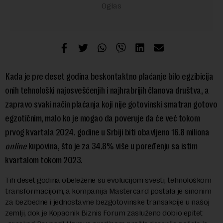
Kada je pre deset godina beskontaktno plaćanje bilo egzibicija
onih tehnološki najosvešćenjih i najhrabrijih članova društva, a
zapravo svaki način plaćanja koji nije gotovinski smatran gotovo
egzotičnim, malo ko je mogao da poveruje da će već tokom
prvog kvartala 2024. godine u Srbiji biti obavljeno 16.8 miliona
online
kupovina, što je za 34.8% više u poređenju sa istim
kvartalom tokom 2023.
Tih deset godina obeležene su evolucijom svesti, tehnološkom
transformacijom, a kompanija Mastercard postala je sinonim
za bezbedne i jednostavne bezgotovinske transakcije u našoj
zemlji, dok je Kopaonik Biznis Forum zasluženo dobio epitet