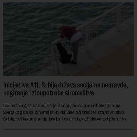
Inicijativa A11: Srbija država socijalne nepravde,
negiranje i zloupotreba siromaštva
Inicijative A 11 saopštila je danas, povodom obeležavanja
Svetskog dana siromašnih, da više od trećine stanovništva
Srbije teško sastavlja kraj s krajem i preživljava od plate do
plate.U saopštenju piše ...