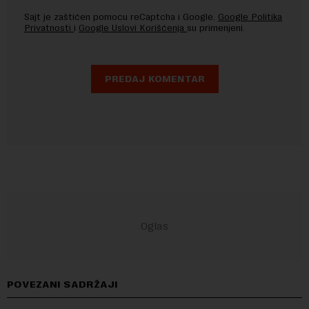
Sajt je zaštićen pomocu reCaptcha i Google.
Google Politika
Privatnosti
i
Google Uslovi Korišćenja
su primenjeni.
POVEZANI SADRŽAJI