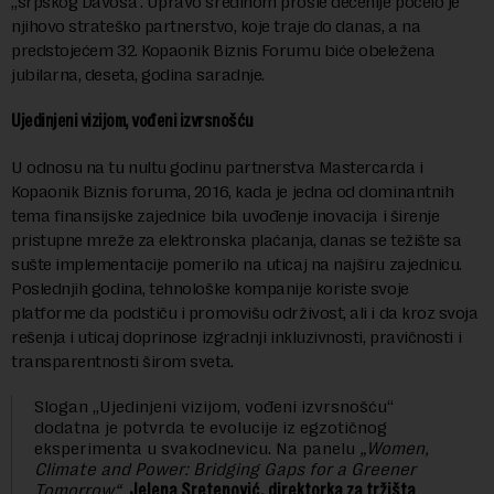
„srpskog Davosa“. Upravo sredinom prošle decenije počelo je
njihovo strateško partnerstvo, koje traje do danas, a na
predstojećem 32. Kopaonik Biznis Forumu biće obeležena
jubilarna, deseta, godina saradnje.
Ujedinjeni vizijom, vođeni izvrsnošću
U odnosu na tu nultu godinu partnerstva Mastercarda i
Kopaonik Biznis foruma, 2016, kada je jedna od dominantnih
tema finansijske zajednice bila uvođenje inovacija i širenje
pristupne mreže za elektronska plaćanja, danas se težište sa
sušte implementacije pomerilo na uticaj na najširu zajednicu.
Poslednjih godina, tehnološke kompanije koriste svoje
platforme da podstiču i promovišu održivost, ali i da kroz svoja
rešenja i uticaj doprinose izgradnji inkluzivnosti, pravičnosti i
transparentnosti širom sveta.
Slogan „Ujedinjeni vizijom, vođeni izvrsnošću“
dodatna je potvrda te evolucije iz egzotičnog
eksperimenta u svakodnevicu. Na panelu
„Women,
Climate and Power: Bridging Gaps for a Greener
Tomorrow“
,
Jelena Sretenović, direktorka za tržišta