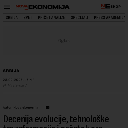
SHOP
SRBIJA
SVET
PRIČE I ANALIZE
SPECIJALI
PRESS AKADEMIJA
SRBIJA
28.02.2025.
18:44
Mastercard
Autor: Nova ekonomija
Decenija evolucije, tehnološke