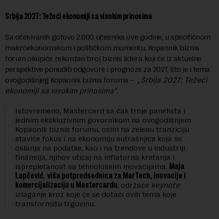
Srbija 2027: Težeći ekonomiji sa visokim prinosima
Sa očekivanih gotovo 2.000 učesnika ove godine, u specifičnom
makroekonomskom i političkom momentu, Kopaonik biznis
forum okupiće rekordan broj biznis lidera koji će iz aktuelne
perspektive ponuditi odgovore i prognoze za 2027, što je i tema
ovogodišnjeg Kopaonik biznis foruma –
„Srbija 2027: Težeći
ekonomiji sa visokim prinosima“
.
Istovremeno, Mastercard sa čak troje panelista i
jednim ekskluzivnim govornikom na ovogodišnjem
Kopaonik biznis forumu, osim na zelenu tranziciju
staviće fokus i na ekonomiju sutrašnjice koja se
oslanja na podatke, kao i na trendove u industriji
finansija, njihov uticaj na inflatorna kretanja i
isprepletanost sa tehnološkim inovacijama.
Maja
Lapčević
,
viša potpredsednica za MarTech, inovacije i
komercijalizaciju u Mastercardu
, održaće
keynote
izlaganje kroz koje će se dotaći ovih tema koje
transformišu trgovinu.