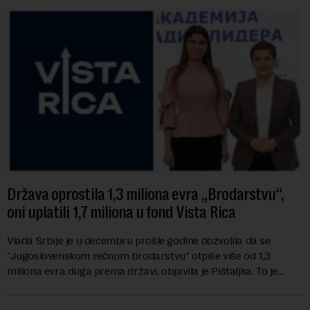
Država oprostila 1,3 miliona evra „Brodarstvu“,
oni uplatili 1,7 miliona u fond Vista Rica
Vlada Srbije je u decembru prošle godine dozvolila da se
"Jugoslovenskom rečnom brodarstvu" otpiše više od 1,3
miliona evra duga prema državi, objavila je Pištaljka. To je
učinjeno zaključkom koji do danas n...