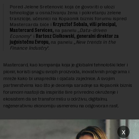
Pored Jelene Sretenović koja će govoriti o ulozi
tehnologije u osnaživanju žena i pokretanju zelene
tranzicije, učesnici na Kopaonik biznis forumu ispred
Mastercarda biće i
Krzysztof Sobala, viši principal,
Mastercard Services,
na panelu „
Data-driven
Economy
“ i
Bartosz Ciolkowski, generalni direktor za
jugoistočnu Evropu,
na panelu
„New trends in the
Finance Industry
“.
Mastercard, kao kompanija koja je globalni tehnološki lider i
pionir, koristi snagu svojih proizvoda, inovativnih programa i
mreže kako bi unapredila i ojačala zajednice. A svojim
partnerstvima kao što je decenija saradnje sa Kopaonik biznis
forumom nastoji da inspiriše šire privredno okruženje i
ekosistem da se transformišu u održivu, digitalnu,
regenerativnu ekonomiju usmerenu na odgovoran rast.
x
Preuzimanje delova teksta je dozvoljeno, ali uz obavezno navođenje
izvora i uz postavljanje linka ka izvornom tekstu na novaekonomija.rs