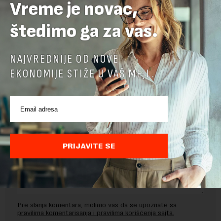
Vreme je novac,
TEMA:
štedimo ga za vas.
KOPAONIK BIZNIS FORUM
PLATNE KARTICE
NAJVREDNIJE OD NOVE
EKONOMIJE STIŽE U VAŠ MEJL.
OSTAVITE ODGOVOR
PRIJAVITE SE
Pre slanja komentara, molimo vas da se upoznate sa
pravilima komentarisanja i pravilima korišćenja sajta.