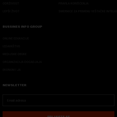
ODRŽIVOST
PRAVILA KORIŠĆENJA
LEPŠI ŽIVOT
SMERNICE ZA PRIMENU VEŠTAČKE INTELI
BUSSINES INFO GROUP
ONLINE EDUKACIJE
IZDAVAŠTVO
MEDIJSKE OBUKE
ORGANIZACIJA DOGADJAJA
EKONOM I JA
NEWSLETTER
PRIJAVITE SE