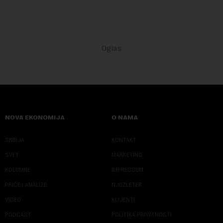
NOVA EKONOMIJA
O NAMA
SRBIJA
KONTAKT
SVET
MARKETING
KOLUMNE
IMPRESSUM
PRIČE I ANALIZE
NJUZLETER
VIDEO
KLIJENTI
PODCAST
POLITIKA PRIVATNOSTI