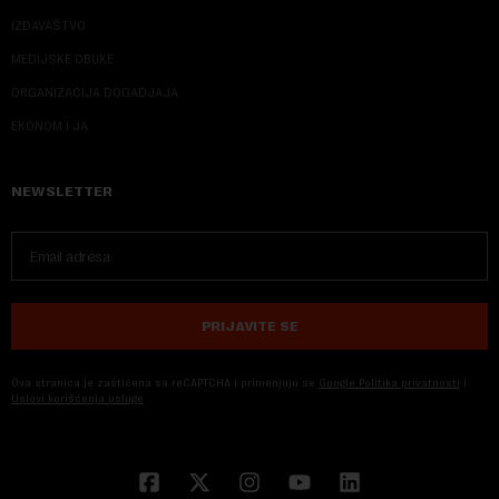
IZDAVAŠTVO
MEDIJSKE OBUKE
ORGANIZACIJA DOGADJAJA
EKONOM I JA
NEWSLETTER
PRIJAVITE SE
Ova stranica je zaštićena sa reCAPTCHA i primenjuju se
Google Politika privatnosti
i
Uslovi korišćenja usluge