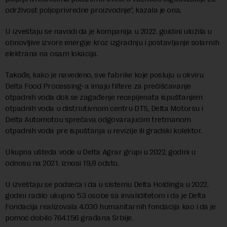
održivost poljoprivredne proizvodnje“, kazala je ona.
U izveštaju se navodi da je kompanija u 2022. goidini uložila u
obnovljive izvore energije kroz izgradnju i postavljanje solarnih
elektrana na osam lokacija.
Takođe, kako je navedeno, sve fabrike koje posluju u okviru
Delta Food Processing-a imaju filtere za prečišćavanje
otpadnih voda dok se zagađenje recepijenata ispuštanjem
otpadnih voda u distriutivnom centru DTS, Delta Motorsu i
Delta Automotou sprečava odgovarajućim tretmanom
otpadnih voda pre ispuštanja u revizije ili gradski kolektor.
Ukupna ušteda vode u Delta Agrar grupi u 2022. godini u
odnosu na 2021. iznosi 19,8 odsto.
U izveštaju se podseća i da u sistemu Delta Holdinga u 2022.
godini radilo ukupno 53 osobe sa invaliditetom i da je Delta
Fondacija realizovala 4.030 humanitarnih fondacija kao i da je
pomoć dobilo 764.156 građana Srbije.