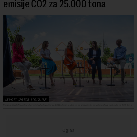
emisije CO2 za 25.000 tona
Izvor: Delta Holding
Kompanija Delta Holding predstavila izveštaj za 2022. godinu, doprinos smanjenju emisije ugljen-dioksida za 690 tona