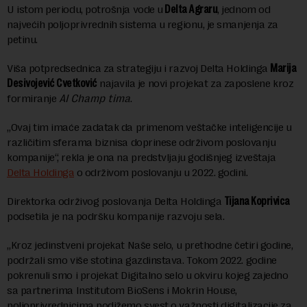
U istom periodu, potrošnja vode u
Delta Agraru
, jednom od
najvećih poljoprivrednih sistema u regionu, je smanjenja za
petinu.
Viša potpredsednica za strategiju i razvoj Delta Holdinga
Marija
Desivojević Cvetković
najavila je novi projekat za zaposlene kroz
formiranje
AI Champ tima
.
„Ovaj tim imaće zadatak da primenom veštačke inteligencije u
različitim sferama biznisa doprinese održivom poslovanju
kompanije“, rekla je ona na predstvljaju godišnjeg izveštaja
Delta Holdinga
o održivom poslovanju u 2022. godini.
Direktorka održivog poslovanja Delta Holdinga
Tijana Koprivica
podsetila je na podršku kompanije razvoju sela.
„Kroz jedinstveni projekat Naše selo, u prethodne četiri godine,
podržali smo više stotina gazdinstava. Tokom 2022. godine
pokrenuli smo i projekat Digitalno selo u okviru kojeg zajedno
sa partnerima Institutom BioSens i Mokrin House,
poljoprivrednicima podižemo svest o važnosti digitalizacije za