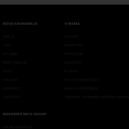
NOVA EKONOMIJA
O NAMA
SRBIJA
KONTAKT
SVET
MARKETING
KOLUMNE
IMPRESSUM
PRIČE I ANALIZE
NJUZLETER
VIDEO
KLIJENTI
PODCAST
POLITIKA PRIVATNOSTI
ODRŽIVOST
PRAVILA KORIŠĆENJA
LEPŠI ŽIVOT
SMERNICE ZA PRIMENU VEŠTAČKE INTELI
BUSSINES INFO GROUP
ONLINE EDUKACIJE