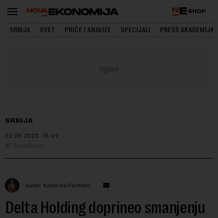
SHOP
SRBIJA
SVET
PRIČE I ANALIZE
SPECIJALI
PRESS AKADEMIJA
SRBIJA
22.06.2023.
15:49
Saopštenje
Autor: Katarina Pantelić
Delta Holding doprineo smanjenju