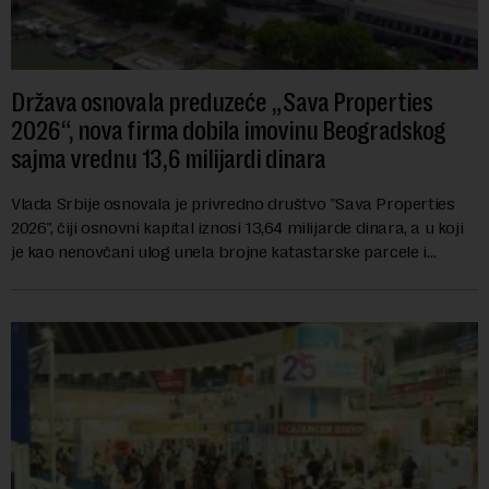
Država osnovala preduzeće „Sava Properties
2026“, nova firma dobila imovinu Beogradskog
sajma vrednu 13,6 milijardi dinara
Vlada Srbije osnovala je privredno društvo "Sava Properties
2026", čiji osnovni kapital iznosi 13,64 milijarde dinara, a u koji
je kao nenovčani ulog unela brojne katastarske parcele i
objekte u okviru kompl...