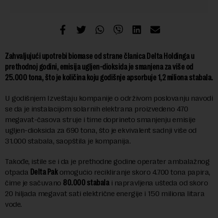
Zahvaljujući upotrebi biomase od strane članica Delta Holdinga u
prethodnoj godini, emisija ugljen-dioksida je smanjena za više od
25.000 tona, što je količina koju godišnje apsorbuje 1,2 miliona stabala.
U godišnjem Izveštaju kompanije o održivom poslovanju navodi
se da je instalacijom solarnih elektrana proizvedeno 470
megavat-časova struje i time doprineto smanjenju emisije
ugljen-dioksida za 690 tona, što je ekvivalent sadnji više od
31.000 stabala, saopštila je kompanija.
Takođe, istile se i da je prethodne godine operater ambalažnog
otpada
Delta Pak
omogućio recikliranje skoro 4.700 tona papira,
čime je sačuvano
80.000 stabala
i napravljena ušteda od skoro
20 hiljada megavat sati električne energije i 150 miliona litara
vode.