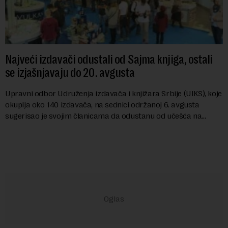
Najveći izdavači odustali od Sajma knjiga, ostali
se izjašnjavaju do 20. avgusta
Upravni odbor Udruženja izdavača i knjižara Srbije (UIKS), koje
okuplja oko 140 izdavača, na sednici održanoj 6. avgusta
sugerisao je svojim članicama da odustanu od učešća na
predstojećem Sajmu knjiga. Vrem...