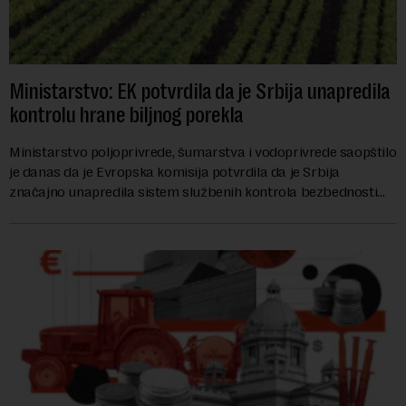
Ministarstvo: EK potvrdila da je Srbija unapredila
kontrolu hrane biljnog porekla
Ministarstvo poljoprivrede, šumarstva i vodoprivrede saopštilo
je danas da je Evropska komisija potvrdila da je Srbija
značajno unapredila sistem službenih kontrola bezbednosti
hrane biljnog porekla, te da k...