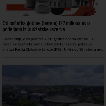
Od početka godine (barem) 122 miliona evra
podeljeno iz budžetske rezerve
Vlada Srbije je od početka 2026. godine donela više od 130
rešenja o upotrebi novca iz budžetske rezerve, pokazuje
analiza Radija Slobodne Evrope (RSE). U više od 30 rešenja ne
navodi se tačan iznos koji će ...