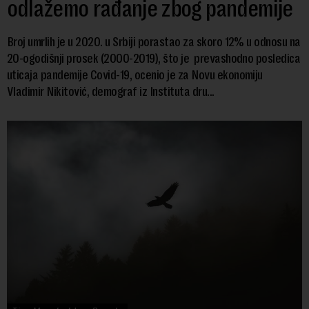
odlažemo rađanje zbog pandemije
Broj umrlih je u 2020. u Srbiji porastao za skoro 12% u odnosu na
20-ogodišnji prosek (2000-2019), što je prevashodno posledica
uticaja pandemije Covid-19, ocenio je za Novu ekonomiju
Vladimir Nikitović, demograf iz Instituta dru...