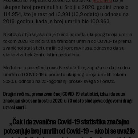
Podsećamo, Republički zavod za statistiku
je objavio
da je
kupan broj preminulih u Srbiji u 2020. godini iznosio
u
114.954, što je rast od 13.991 (13,9 odsto) u odnosu na
2019. godinu, kada je broj umrlih bio 100.963.
Nikitović objašnjava da je trend porasta ukupnog broja umrlih
tokom 2020. koincidira sa trendom umrlih od COVID-19 prema
zvaničnoj statistici umrlih od koronavirusa, odnosno da su
skokovi zabeleženi u istim periodima.
Međutim, u poređenju ove dve statistike, zapaža se da je udeo
umrlih od COVID-19 u porastu ukupnog broja umrlih tokom
2020. u odnosu na 20-ogodišnji prosek svega 27 odsto.
Drugim rečima, prema zvaničnoj COVID-19 statistici, izlazi da su za
značajan skok smrtnosti u 2020. u 73 odsto slučajeva odgovorni drugi
uzroci smrti.
„Čak i da zvanična Covid-19 statistika značajno
potcenjuje broj umrlih od Covid-19 – ako bi se uvažile