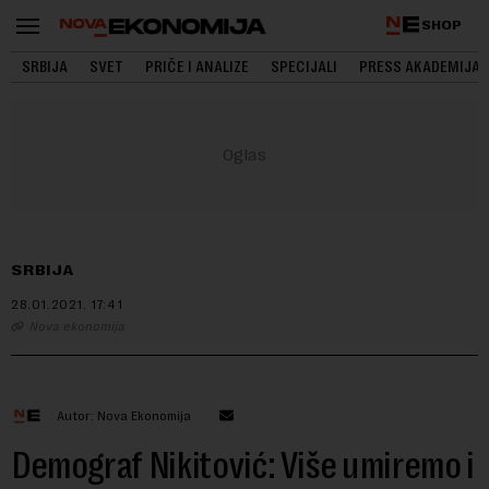
SHOP
SRBIJA
SVET
PRIČE I ANALIZE
SPECIJALI
PRESS AKADEMIJA
SRBIJA
28.01.2021.
17:41
Nova ekonomija
Autor: Nova Ekonomija
Demograf Nikitović: Više umiremo i