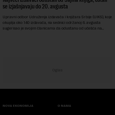
se izjašnjavaju do 20. avgusta
Upravni odbor Udruženja izdavača i knjižara Srbije (UIKS), koje
okuplja oko 140 izdavača, na sednici održanoj 6. avgusta
sugerisao je svojim članicama da odustanu od učešća na
predstojećem Sajmu knjiga. Vrem...
NOVA EKONOMIJA
O NAMA