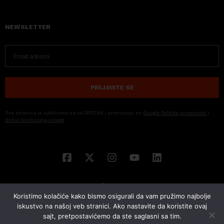
NEWSLETTER
PRIJAVITE SE
Ova stranica je zaštićena sa reCAPTCHA i primenjuju se
Google Politika privatnosti
i
Uslovi korišćenja usluge
Koristimo kolačiće kako bismo osigurali da vam pružimo najbolje
iskustvo na našoj veb stranici. Ako nastavite da koristite ovaj
sajt, pretpostavićemo da ste saglasni sa tim.
© 2026 NOVA EKONOMIJA | SVA PRAVA ZADŽANA | DEVELOPED BY
CUBES