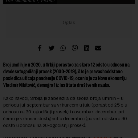
Tim Mossholder, Pexels
Broj umrlih je u 2020. u Srbiji porastao za skoro 12 odsto u odnosu na
dvadesetogodišnji prosek (2000-2019), što je prevashoddstono
posledica uticaja pandemije COVID-19, ocenio je za Novu ekonomiju
Vladimir Nikitović, demograf iz Instituta društvenih nauka.
Kako navodi, Srbija je zabeležila da skoka broja umrlih – u
periodu jul-septembar sa vrhuncem u julu (porast od 25 o u
odnosu na 20-ogodišnji prosek) i novembar-decembar, pri
čemu je vrhunac dostignut u decembru (porast od skoro 90
odsto u odnosu na 20-ogodišnji prosek).