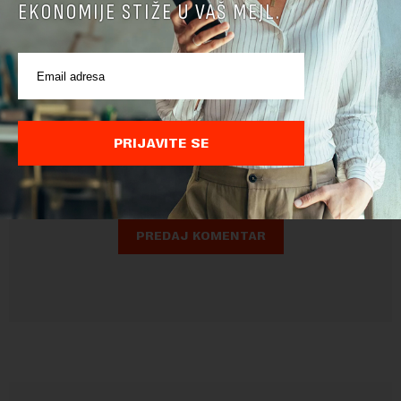
EKONOMIJE STIŽE U VAŠ MEJL.
Pre slanja komentara, molimo vas da se upoznate sa
pravilima komentarisanja i pravilima korišćenja sajta.
PRIJAVITE SE
Sajt je zaštićen pomocu reCaptcha i Google.
Google Politika
Privatnosti
i
Google Uslovi Korišćenja
su primenjeni.