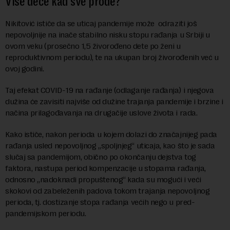
Više dece kad sve prođe?
Nikitović ističe da se uticaj pandemije može odraziti još
nepovoljnije na inače stabilno nisku stopu rađanja u Srbiji u
ovom veku (prosečno 1,5 živorođeno dete po ženi u
reproduktivnom periodu), te na ukupan broj živorođenih već u
ovoj godini.
Taj efekat COVID-19 na rađanje (odlaganje rađanja) i njegova
dužina će zavisiti najviše od dužine trajanja pandemije i brzine i
načina prilagođavanja na drugačije uslove života i rada.
Kako ističe, nakon perioda u kojem dolazi do značajnijeg pada
rađanja usled nepovoljnog „spoljnjeg“ uticaja, kao što je sada
slučaj sa pandemijom, obično po okončanju dejstva tog
faktora, nastupa period kompenzacije u stopama rađanja,
odnosno „nadoknadi propuštenog“ kada su mogući i veći
skokovi od zabeleženih padova tokom trajanja nepovoljnog
perioda, tj. dostizanje stopa rađanja većih nego u pred-
pandemijskom periodu.