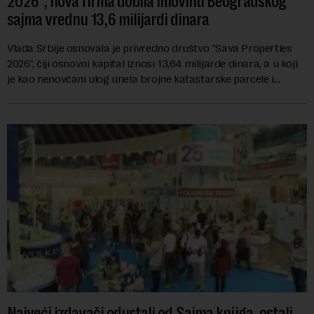
2026“, nova firma dobila imovinu Beogradskog
sajma vrednu 13,6 milijardi dinara
Vlada Srbije osnovala je privredno društvo "Sava Properties
2026", čiji osnovni kapital iznosi 13,64 milijarde dinara, a u koji
je kao nenovčani ulog unela brojne katastarske parcele i
objekte u okviru kompl...
Najveći izdavači odustali od Sajma knjiga, ostali