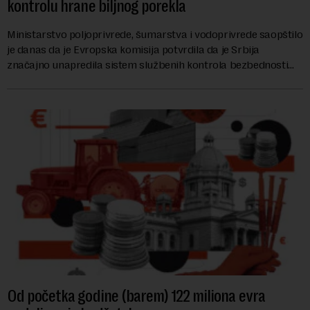
kontrolu hrane biljnog porekla
Ministarstvo poljoprivrede, šumarstva i vodoprivrede saopštilo
je danas da je Evropska komisija potvrdila da je Srbija
značajno unapredila sistem službenih kontrola bezbednosti
hrane biljnog porekla, te da k...
Od početka godine (barem) 122 miliona evra