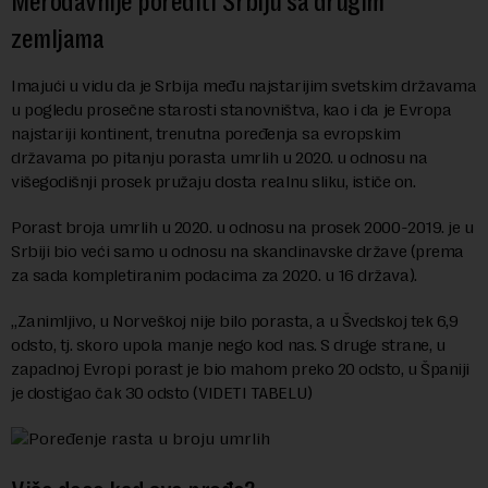
Merodavnije porediti Srbiju sa drugim
zemljama
Imajući u vidu da je Srbija među najstarijim svetskim državama
u pogledu prosečne starosti stanovništva, kao i da je Evropa
najstariji kontinent, trenutna poređenja sa evropskim
državama po pitanju porasta umrlih u 2020. u odnosu na
višegodišnji prosek pružaju dosta realnu sliku, ističe on.
Porast broja umrlih u 2020. u odnosu na prosek 2000-2019. je u
Srbiji bio veći samo u odnosu na skandinavske države (prema
za sada kompletiranim podacima za 2020. u 16 država).
„Zanimljivo, u Norveškoj nije bilo porasta, a u Švedskoj tek 6,9
odsto, tj. skoro upola manje nego kod nas. S druge strane, u
zapadnoj Evropi porast je bio mahom preko 20 odsto, u Španiji
je dostigao čak 30 odsto (VIDETI TABELU)