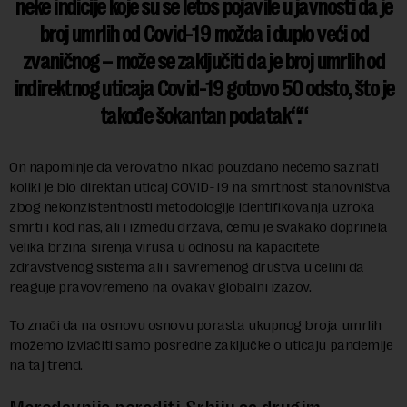
neke indicije koje su se letos pojavile u javnosti da je
broj umrlih od Covid-19 možda i duplo veći od
zvaničnog – može se zaključiti da je broj umrlih od
indirektnog uticaja Covid-19 gotovo 50 odsto, što je
takođe šokantan podatak“.
On napominje da verovatno nikad pouzdano nećemo saznati
koliki je bio direktan uticaj COVID-19 na smrtnost stanovništva
zbog nekonzistentnosti metodologije identifikovanja uzroka
smrti i kod nas, ali i između država, čemu je svakako doprinela
velika brzina širenja virusa u odnosu na kapacitete
zdravstvenog sistema ali i savremenog društva u celini da
reaguje pravovremeno na ovakav globalni izazov.
To znači da na osnovu osnovu porasta ukupnog broja umrlih
možemo izvlačiti samo posredne zaključke o uticaju pandemije
na taj trend.