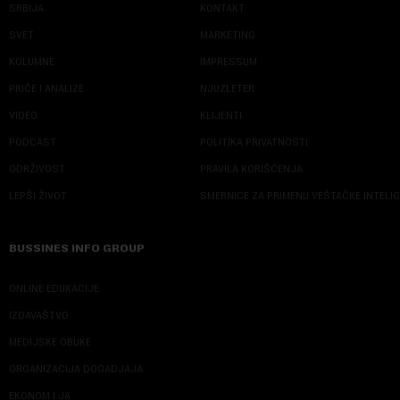
SRBIJA
KONTAKT
SVET
MARKETING
KOLUMNE
IMPRESSUM
PRIČE I ANALIZE
NJUZLETER
VIDEO
KLIJENTI
PODCAST
POLITIKA PRIVATNOSTI
ODRŽIVOST
PRAVILA KORIŠĆENJA
LEPŠI ŽIVOT
SMERNICE ZA PRIMENU VEŠTAČKE INTELI
BUSSINES INFO GROUP
ONLINE EDUKACIJE
IZDAVAŠTVO
MEDIJSKE OBUKE
ORGANIZACIJA DOGADJAJA
EKONOM I JA