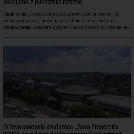
podeljeno iz budžetske rezerve
Vlada Srbije je od početka 2026. godine donela više od 130
rešenja o upotrebi novca iz budžetske rezerve, pokazuje
analiza Radija Slobodne Evrope (RSE). U više od 30 rešenja ne
navodi se tačan iznos koji će ...
Država osnovala preduzeće „Sava Properties