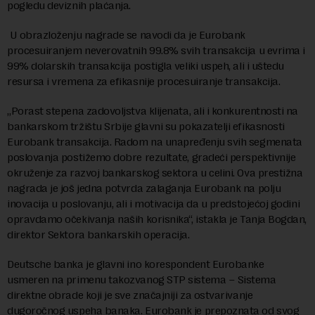
pogledu deviznih plaćanja.
U obrazloženju nagrade se navodi da je Eurobank
procesuiranjem neverovatnih 99.8% svih transakcija u evrima i
99% dolarskih transakcija postigla veliki uspeh, ali i uštedu
resursa i vremena za efikasnije procesuiranje transakcija.
„Porast stepena zadovoljstva klijenata, ali i konkurentnosti na
bankarskom tržištu Srbije glavni su pokazatelji efikasnosti
Eurobank transakcija. Radom na unapređenju svih segmenata
poslovanja postižemo dobre rezultate, gradeći perspektivnije
okruženje za razvoj bankarskog sektora u celini. Ova prestižna
nagrada je još jedna potvrda zalaganja Eurobank na polju
inovacija u poslovanju, ali i motivacija da u predstojećoj godini
opravdamo očekivanja naših korisnika“, istakla je Tanja Bogdan,
direktor Sektora bankarskih operacija.
Deutsche banka je glavni ino korespondent Eurobanke
usmeren na primenu takozvanog STP sistema – Sistema
direktne obrade koji je sve značajniji za ostvarivanje
dugoročnog uspeha banaka. Eurobank je prepoznata od svog