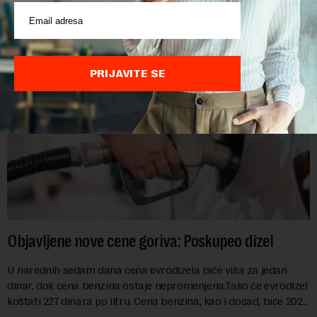
prenosi Beta.Postojeće smanjenje akciza važi do 9. avgusta
kao mera ublažavanja po...
PRIJAVITE SE
Objavljene nove cene goriva: Poskupeo dizel
U narednih sedam dana cena evrodizela biće viša za jedan
dinar, dok cena benzina ostaje nepromenjena.Tako će evrodizel
koštati 227 dinara po litru. Cena benzina, kao i dosad, biće 202
dinara po litru. ...