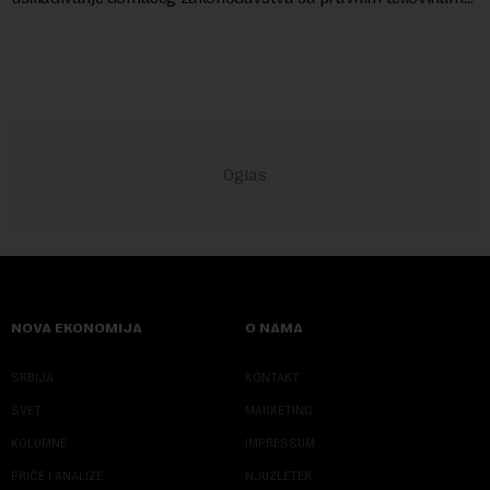
Evropske unije i ispunjavaju obaveze predvi...
NOVA EKONOMIJA
O NAMA
SRBIJA
KONTAKT
SVET
MARKETING
KOLUMNE
IMPRESSUM
PRIČE I ANALIZE
NJUZLETER