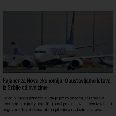
Rajaner za Novu ekonomiju: Obustavljamo letove
iz Srbije od ove zime
Pojedini mediji primetili su da je preko sistema rezervacija
avio-kompanija Ryanair (Rajaner) povukla sve letove iz Niša. U
odgovoru Novoj ekonomiji na pitanje o razlozima za ovo
povlačenje, ovaj avio-gigant...