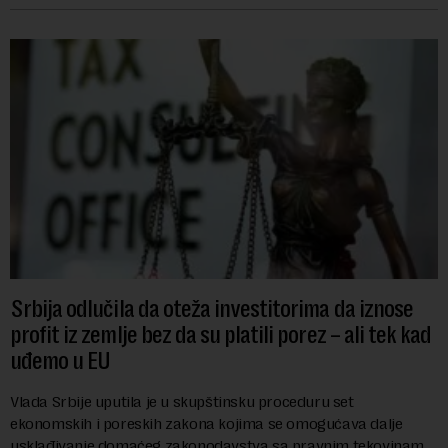
Srbija odlučila da oteža investitorima da iznose
profit iz zemlje bez da su platili porez – ali tek kad
uđemo u EU
Vlada Srbije uputila je u skupštinsku proceduru set
ekonomskih i poreskih zakona kojima se omogućava dalje
usklađivanje domaćeg zakonodavstva sa pravnim tekovinama