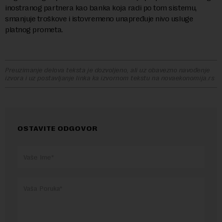
inostranog partnera kao banka koja radi po tom sistemu,
smanjuje troškove i istovremeno unapređuje nivo usluge
platnog prometa.
Preuzimanje delova teksta je dozvoljeno, ali uz obavezno navođenje
izvora i uz postavljanje linka ka izvornom tekstu na novaekonomija.rs
OSTAVITE ODGOVOR