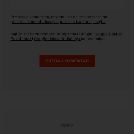
Pre slanja komentara, molimo vas da se upoznate sa
pravilima komentarisanja i pravilima korišćenja sajta.
Sajt je zaštićen pomocu reCaptcha i Google.
Google Politika
Privatnosti
i
Google Uslovi Korišćenja
su primenjeni.