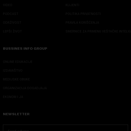
VIDEO
KLIJENTI
PODCAST
POLITIKA PRIVATNOSTI
ODRŽIVOST
PRAVILA KORIŠĆENJA
LEPŠI ŽIVOT
SMERNICE ZA PRIMENU VEŠTAČKE INTELI
BUSSINES INFO GROUP
ONLINE EDUKACIJE
IZDAVAŠTVO
MEDIJSKE OBUKE
ORGANIZACIJA DOGADJAJA
EKONOM I JA
NEWSLETTER