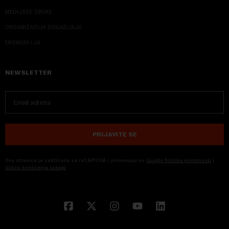
MEDIJSKE OBUKE
ORGANIZACIJA DOGADJAJA
EKONOM I JA
NEWSLETTER
PRIJAVITE SE
Ova stranica je zaštićena sa reCAPTCHA i primenjuju se
Google Politika privatnosti
i
Uslovi korišćenja usluge