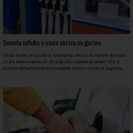
Doneta odluka o visini akciza na gorivo
Vlada Srbije produžila je smanjenje akciza na naftne derivate
za još sedam dana, do 16. avgusta, objavio je danas RTS, a
prenosi Beta.Postojeće smanjenje akciza važi do 9. avgusta
kao mera ublažavanja po...