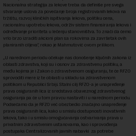
Nacionalna strategija za lekove treba da definiše pre svega
stvaranje uslova za povećanje broja registrovanih lekova na
tržištu, razvoj kliničkih ispitivanja lekova, politiku cena,
racionalnu upotrebu lekova, održiv sistem finansiranja lekova i
određivanje prioriteta u lečenju stanovništva. To znači da ćemo
vrlo brzo izraditi akcioni plan sa rokovima za završetak ovih
planiranih ciljeva“, rekao je Mahmutović ovom prilikom.
„U narednom periodu očekuje nas donošenje ključnih zakona iz
oblasti zdravstva, koji su i osnov za zdravstvenu politiku, a
među kojima je i Zakon o zdravstvenom osiguranju, te će RFZO
sprovoditi mere iz te oblasti u skladu sa zdravstvenom
politikom u Republici Srbiji. Stalni cilj RFZO-a je unapređenje
prava osiguranih lica iz sredstava obaveznog zdravstvenog
osiguranja pa će u tom pravcu nastaviti i u narednom periodu.
Podsećamo da je RFZO već obezbedio značajno unapređenje
prava osiguranih lica, kako u smislu dostupnosti inovativnih
lekova, tako i u smislu omogućavanja ostvarivanja prava u
privatnim zdravstvenim ustanovama, kao i sprovođenja
postupaka Centralizovanih javnih nabavki za potrebe