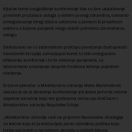
Ključne teme ovogodišnje konferencije bile su šire uključivanje
privatnih pružalaca usluga u sistem javnog zdravstva, odnosno
omogućavanje šireg izbora ustanova u javnom ili privatnom
sektoru u kojima pacijenti mogu dobiti potrebnu zdravstvenu
uslugu.
Diskutovalo se i o sistemskom pristupu povećanja dostupnosti
inovativnih terapija zahvaljujući kome bi bilo omogućeno
efikasnije, komfornije i brže izlečenje pacijenata, uz
istovremeno smanjenje ukupnih troškova lečenja pojedinih
oboljenja.
Državni sekretar u Ministarstvu zdravlja Meho Mahmutović
ukazao je da je današnja konferencija još jedna potvrda veoma
uspešne saradnje koju već godinama ostvaruju AmCham i
Ministarstvo zdravlja Republike Srbije.
„Ministarstvo zdravlja radi na pripremi Nacionalne strategije
za lekove koja bi predstavljala jasno određenu politiku koju
treba sprovesti u narednom periodu u oblasti lekova.