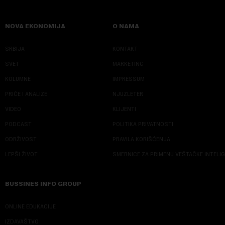
NOVA EKONOMIJA
O NAMA
SRBIJA
KONTAKT
SVET
MARKETING
KOLUMNE
IMPRESSUM
PRIČE I ANALIZE
NJUZLETER
VIDEO
KLIJENTI
PODCAST
POLITIKA PRIVATNOSTI
ODRŽIVOST
PRAVILA KORIŠĆENJA
LEPŠI ŽIVOT
SMERNICE ZA PRIMENU VEŠTAČKE INTELI
BUSSINES INFO GROUP
ONLINE EDUKACIJE
IZDAVAŠTVO