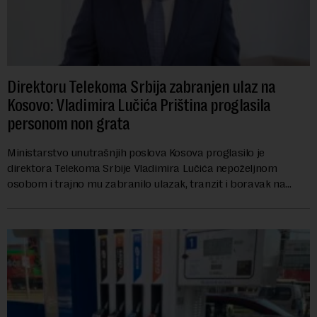
Direktoru Telekoma Srbija zabranjen ulaz na
Kosovo: Vladimira Lučića Priština proglasila
personom non grata
Ministarstvo unutrašnjih poslova Kosova proglasilo je
direktora Telekoma Srbije Vladimira Lučića nepoželjnom
osobom i trajno mu zabranilo ulazak, tranzit i boravak na
Kosovu, navodeći kao razlog njegove javn...