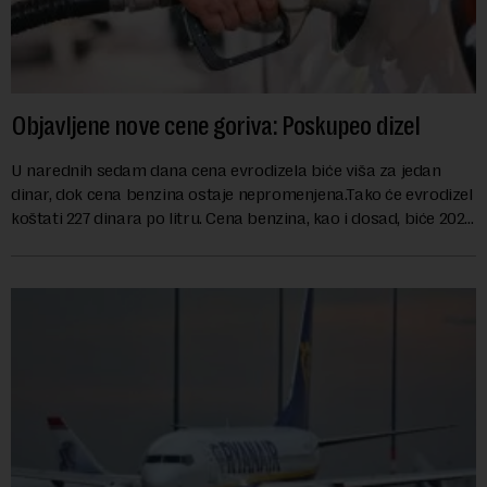
Objavljene nove cene goriva: Poskupeo dizel
U narednih sedam dana cena evrodizela biće viša za jedan
dinar, dok cena benzina ostaje nepromenjena.Tako će evrodizel
koštati 227 dinara po litru. Cena benzina, kao i dosad, biće 202
dinara po litru. ...