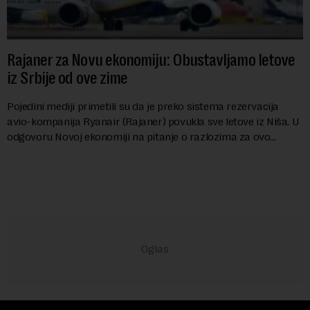
Rajaner za Novu ekonomiju: Obustavljamo letove
iz Srbije od ove zime
Pojedini mediji primetili su da je preko sistema rezervacija
avio-kompanija Ryanair (Rajaner) povukla sve letove iz Niša. U
odgovoru Novoj ekonomiji na pitanje o razlozima za ovo
povlačenje, ovaj avio-gigant...