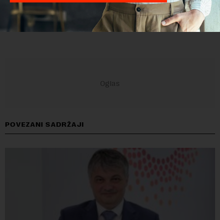
POVEZANI SADRŽAJI