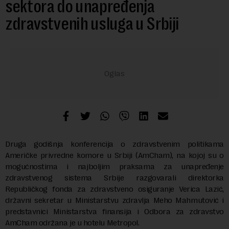
sektora do unapređenja
zdravstvenih usluga u Srbiji
Druga godišnja konferencija o zdravstvenim politikama
Američke privredne komore u Srbiji (AmCham), na kojoj su o
mogućnostima i najboljim praksama za unapređenje
zdravstvenog sistema Srbije razgovarali direktorka
Republičkog fonda za zdravstveno osiguranje Verica Lazić,
državni sekretar u Ministarstvu zdravlja Meho Mahmutović i
predstavnici Ministarstva finansija i Odbora za zdravstvo
AmCham održana je u hotelu Metropol.