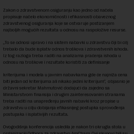
Zakon o zdravstvenom osiguranju kao jedno od načela
propisuje načelo ekonomičnosti i efikasnosti obaveznog
zdravstvenog osiguranja koje se ostvaruje postizanjem
najboljih mogućih rezultata u odnosu na raspoložive resurse.
„To se odnosi upravo i na sistem nabavki u zdravstvu čiji bi cilj
trebalo da bude isplativ odnos troškova i zdravstvenih ishoda.
Iz tog razloga treba raditi na analizama praćenja ishoda u
odnosu na troškove i rezultate koristiti za definisanje
kriterijuma i modela u javnim nabavkama gde će najniža cena
biti jedan od kriterijuma ali nikako jedini kriterijum“, objasnio je
državni sekretar Mahmutović dodajući da zajedno sa
Ministarstvom finansija i drugim zainteresovanim stranama
treba raditi na unapređenju javnih nabavki kroz propise u
zdravstvu u cilju dobijanja efikasnijeg postupka sprovođenja
postupaka i isplativijih rezultata.
Ovogodišnja konferencija usledila je nakon tri okrugla stola u
organizaciji Odbora za zdravstvo AmCham. Ovi skupovi bili su