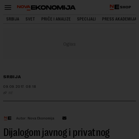
SHOP
SRBIJA
SVET
PRIČE I ANALIZE
SPECIJALI
PRESS AKADEMIJA
SRBIJA
09.09.2017.
08:18
NE
Autor: Nova Ekonomija
Dijalogom javnog i privatnog