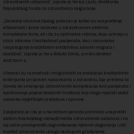
zdravstvenih ustanova“, izjavila je Verica Lazić, direktorka
Republičkog fonda za zdravstveno osiguranje.
„Današnji otvoreni dijalog pokazao je koliko su unapređenje
efikasnosti i javne nabavke u zdravstvenom sistemu
kompleksne teme, ali i da su optimalna rešenja, koja uzimaju u
obzir interese i bezbednost pacijenata, kao i racionalno
raspolaganje budžetskim sredstvima, sasvim moguća i
dostižna“, izjavila je Vera Nikolić Dimić, izvršni direktor
AmCham-a.
Učesnici su razmatrali i mogućnosti za evaluaciju kvalitativnih
kriterijuma pri javnim nabavkama u zdravstvu, čija primena bi
dovela do smanjenja zdravstvenih komplikacija kod pacijenata i
sprečavanja pojave dodatnih troškova koji mogu nastati usled
nabavke najjeftinijih sredstava i opreme.
Zaključeno je i da je u narednom periodu potrebno unaprediti
sistem finansijskog menadžmenta zdravstvenih ustanova i na
taj način preduprediti nagomilavanje njihovih dugovanja i niži
kvalitet zdravstvenih usluga dostupnih građanima.