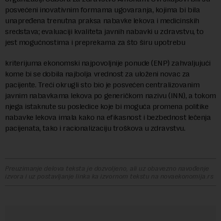
posvećeni inovativnim formama ugovaranja, kojima bi bila
unapređena trenutna praksa nabavke lekova i medicinskih
sredstava; evaluaciji kvaliteta javnih nabavki u zdravstvu, to
jest mogućnostima i preprekama za što širu upotrebu
kriterijuma ekonomski najpovoljnije ponude (ENP) zahvaljujući
kome bi se dobila najbolja vrednost za uloženi novac za
pacijente. Treći okrugli sto bio je posvećen centralizovanim
javnim nabavkama lekova po generičkom nazivu (INN), a tokom
njega istaknute su posledice koje bi moguća promena politike
nabavke lekova imala kako na efikasnost i bezbednost lečenja
pacijenata, tako i racionalizaciju troškova u zdravstvu.
Preuzimanje delova teksta je dozvoljeno, ali uz obavezno navođenje
izvora i uz postavljanje linka ka izvornom tekstu na novaekonomija.rs