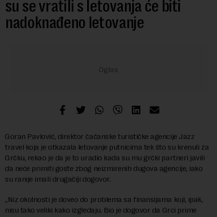
su se vratili s letovanja će biti
nadoknađeno letovanje
Goran Pavlović, direktor čačanske turističke agencije Jazz
travel koja je otkazala letovanje putnicima tek što su krenuli za
Grčku, rekao je da je to uradio kada su mu grčki partneri javili
da neće primiti goste zbog neizmirenih dugova agencije, iako
su ranije imali drugačiji dogovor.
„Niz okolnosti je doveo do problema sa finansijama koji, ipak,
nisu tako veliki kako izgledaju. Bio je dogovor da Grci prime