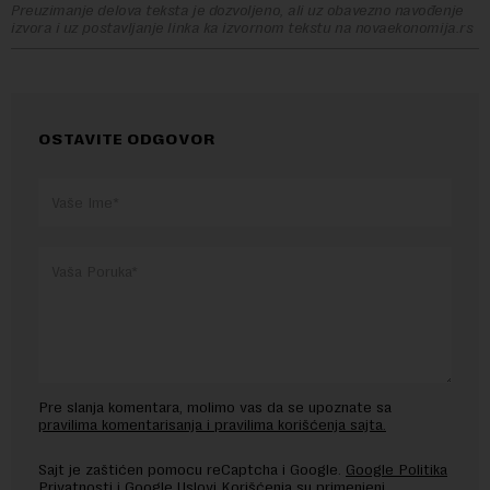
Preuzimanje delova teksta je dozvoljeno, ali uz obavezno navođenje
izvora i uz postavljanje linka ka izvornom tekstu na novaekonomija.rs
OSTAVITE ODGOVOR
Pre slanja komentara, molimo vas da se upoznate sa
pravilima komentarisanja i pravilima korišćenja sajta.
Sajt je zaštićen pomocu reCaptcha i Google.
Google Politika
Privatnosti
i
Google Uslovi Korišćenja
su primenjeni.