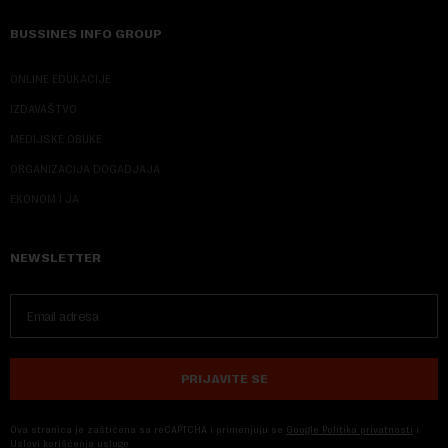
BUSSINES INFO GROUP
ONLINE EDUKACIJE
IZDAVAŠTVO
MEDIJSKE OBUKE
ORGANIZACIJA DOGADJAJA
EKONOM I JA
NEWSLETTER
PRIJAVITE SE
Ova stranica je zaštićena sa reCAPTCHA i primenjuju se
Google Politika privatnosti
i
Uslovi korišćenja usluge