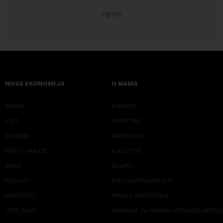
NOVA EKONOMIJA
O NAMA
SRBIJA
KONTAKT
SVET
MARKETING
KOLUMNE
IMPRESSUM
PRIČE I ANALIZE
NJUZLETER
VIDEO
KLIJENTI
PODCAST
POLITIKA PRIVATNOSTI
ODRŽIVOST
PRAVILA KORIŠĆENJA
LEPŠI ŽIVOT
SMERNICE ZA PRIMENU VEŠTAČKE INTELI