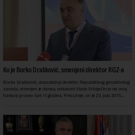
Ko je Borko Drašković, smenjeni direktor RGZ-a
Borko Drašković, dosadašnji direktor Republičkog geodetskog
zavoda, smenjen je danas, odlukom Vlade Srbije.On je na ovoj
funkciji proveo čak 11 godina. Preciznije, on je 23. jula 2015.
izabran za v.d. di...