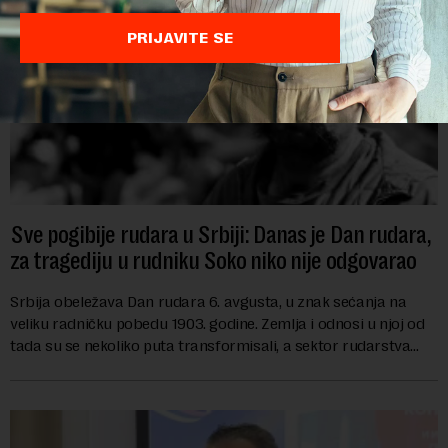
PRIJAVITE SE
Sve pogibije rudara u Srbiji: Danas je Dan rudara,
za tragediju u rudniku Soko niko nije odgovarao
Srbija obeležava Dan rudara 6. avgusta, u znak sećanja na
veliku radničku pobedu 1903. godine. Zemlja i odnosi u njoj od
tada su se nekoliko puta transformisali, a sektor rudarstva
danas karakterišu velike r...