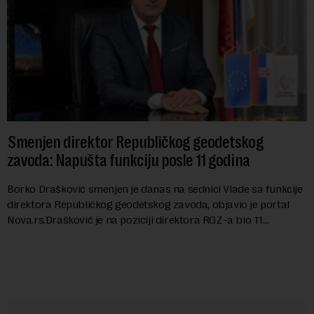
Smenjen direktor Republičkog geodetskog
zavoda: Napušta funkciju posle 11 godina
Borko Drašković smenjen je danas na sednici Vlade sa funkcije
direktora Republičkog geodetskog zavoda, objavio je portal
Nova.rs.Drašković je na poziciji direktora RGZ-a bio 11
godina.Kako piše Nova....