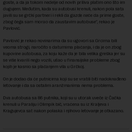
goste, a da ja tokom nedelje od novih priliva platim ono što im
dugujem. Međutim, kada su autobusi krenuli, nakon pola sata
javili su se grčki partneri i rekli da gazde neće da prime goste,
zbog čega sam morao da zaustavim autobuse“, rekao je
Pavlović.
Pavlović je rekao novinarima da su ugovori sa Grcima bili
veoma strogi, naročito s datumima plaćanja, i da je on zbog
kupovine autobusa, za koju kaže da je bila velika greška jer su
se više kvarili nego vozili, ušao u finansijske probleme zbog
kojih je kasnio sa plaćanjem vila u Grčkoj.
On je dodao da će putnicima koji su se vratili biti nadoknađeno
letovanje i da sa ostalim aranžmanima nema problema.
Dva autobusa sa 86 putnika, koji su u utorak uveče iz Čačka
krenuli u Paraliju i Olimpik bič, vraćena su iz Kraljeva i
Kragujevca sat nakon polaska i njihovo letovanje je otkazano.