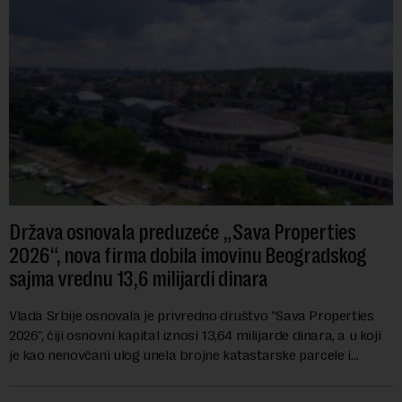
Država osnovala preduzeće „Sava Properties
2026“, nova firma dobila imovinu Beogradskog
sajma vrednu 13,6 milijardi dinara
Vlada Srbije osnovala je privredno društvo "Sava Properties
2026", čiji osnovni kapital iznosi 13,64 milijarde dinara, a u koji
je kao nenovčani ulog unela brojne katastarske parcele i
objekte u okviru kompl...