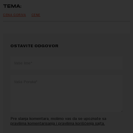
TEMA:
CENA GORIVA
CENE
OSTAVITE ODGOVOR
Pre slanja komentara, molimo vas da se upoznate sa
pravilima komentarisanja i pravilima korišćenja sajta.