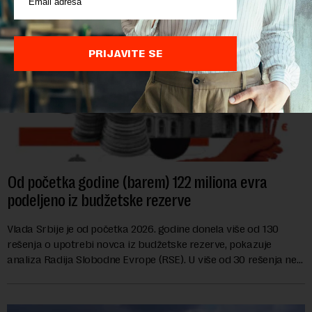
PRIJAVITE SE
Od početka godine (barem) 122 miliona evra
podeljeno iz budžetske rezerve
Vlada Srbije je od početka 2026. godine donela više od 130
rešenja o upotrebi novca iz budžetske rezerve, pokazuje
analiza Radija Slobodne Evrope (RSE). U više od 30 rešenja ne
navodi se tačan iznos koji će ...