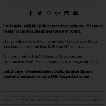
Dizel i benzin u Srbiji biće jeftini za po tri dinara od danas u 15 časova u
narednih sedam dana, objavilo je Ministarstvo trgovine.
Litar evrodizela će koštati maksimalno 198 dinara za litar, a
cena benzina evropremijum BMB biće 187 dinara za litar.
Cena evrodizela je bila 201 dinar po litru, a benzina
evropremijum BMB 190 dinara po litru, navodi agencija Beta.
Vlada Srbije je novom uredbom donetom 25. jula ograničila cene
evrodizela i benzina evropremijum BMB 95 na još šest meseci.
Preuzimanje delova teksta je dozvoljeno, ali uz obavezno navođenje
izvora i uz postavljanje linka ka izvornom tekstu na novaekonomija.rs