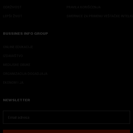
ODRŽIVOST
PRAVILA KORIŠĆENJA
LEPŠI ŽIVOT
SMERNICE ZA PRIMENU VEŠTAČKE INTELI
BUSSINES INFO GROUP
ONLINE EDUKACIJE
IZDAVAŠTVO
MEDIJSKE OBUKE
ORGANIZACIJA DOGADJAJA
EKONOM I JA
NEWSLETTER