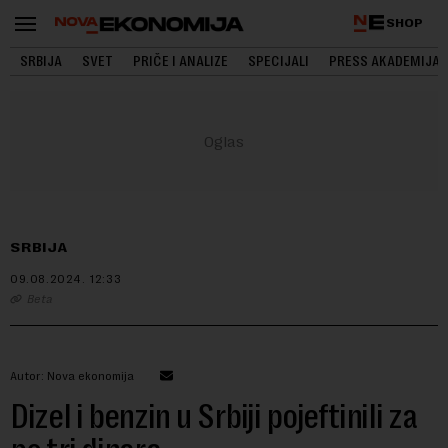
SHOP
SRBIJA
SVET
PRIČE I ANALIZE
SPECIJALI
PRESS AKADEMIJA
SRBIJA
09.08.2024.
12:33
Beta
Autor: Nova ekonomija
Dizel i benzin u Srbiji pojeftinili za