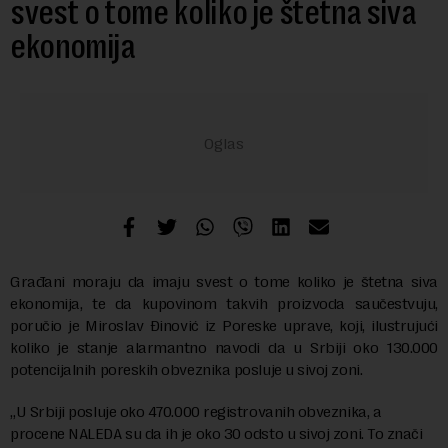
svest o tome koliko je štetna siva
ekonomija
Građani moraju da imaju svest o tome koliko je štetna siva
ekonomija, te da kupovinom takvih proizvoda saučestvuju,
poručio je Miroslav Đinović iz Poreske uprave, koji, ilustrujući
koliko je stanje alarmantno navodi da u Srbiji oko 130.000
potencijalnih poreskih obveznika posluje u sivoj zoni.
„U Srbiji posluje oko 470.000 registrovanih obveznika, a
procene NALEDA su da ih je oko 30 odsto u sivoj zoni. To znači