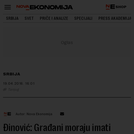
SHOP
SRBIJA
SVET
PRIČE I ANALIZE
SPECIJALI
PRESS AKADEMIJA
SRBIJA
19.04.2016.
16:01
Tanjug
Autor: Nova Ekonomija
Đinović: Građani moraju imati