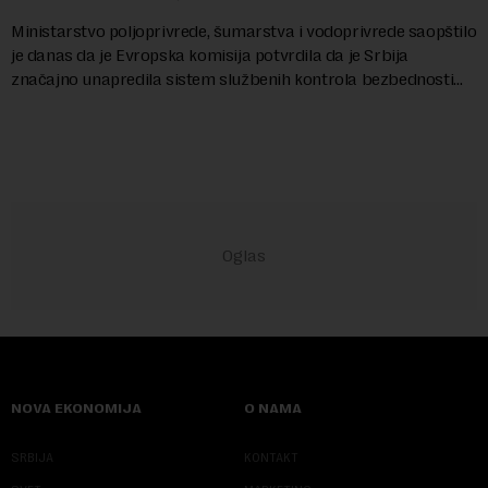
Ministarstvo poljoprivrede, šumarstva i vodoprivrede saopštilo
je danas da je Evropska komisija potvrdila da je Srbija
značajno unapredila sistem službenih kontrola bezbednosti
hrane biljnog porekla, te da k...
NOVA EKONOMIJA
O NAMA
SRBIJA
KONTAKT