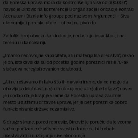
da Poreska uprava mora da kontroliše njih više od 600.000“,
naveo je Đinović na konferenciji u organizaciji Fondacije Konrad
Adenauer i Biznis info groupe pod nazivom: Argumenti – Siva
ekonomija i poreske utaje – uticaj na pivredu.
Za toliki broj obveznika, dodao je, nedostaju inspektori, i na
terenu i u kancelariji.
„Imamo nedovoljne kapacitete, ali i materijalna sredstva“, rekao
je on, istakavši da su od početka godine poreznici rešili 70-ak
slučajeva neregistrovanioh delatnosti.
„Ali ne rešavamo ih tako što ih masakriramo, da ne mogu da
obavljaju delatnost, nego ih uterujemo u legalne tokove“, naveo
je i dodao da je krajnje vreme da Poreska uprava zauzme
mesto u sistemu državne uprave, jer je bez poreznika dobro
funkcionisanje države nezamislivo.
S druge strane, pored represije, Đinović je poručio da je veoma
važno podizanje društvene svesti o tome da bi trebalo
učestvovati u suzbijanju sive ekonomije.