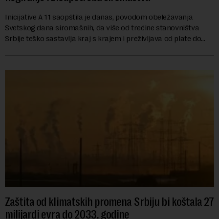
Inicijative A 11 saopštila je danas, povodom obeležavanja
Svetskog dana siromašnih, da više od trećine stanovništva
Srbije teško sastavlja kraj s krajem i preživljava od plate do
plate.U saopštenju piše ...
Zaštita od klimatskih promena Srbiju bi koštala 27
milijardi evra do 2033. godine