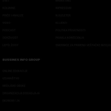
SVET
MARKETING
KOLUMNE
IMPRESSUM
PRIČE I ANALIZE
NJUZLETER
VIDEO
KLIJENTI
PODCAST
POLITIKA PRIVATNOSTI
ODRŽIVOST
PRAVILA KORIŠĆENJA
LEPŠI ŽIVOT
SMERNICE ZA PRIMENU VEŠTAČKE INTELI
BUSSINES INFO GROUP
ONLINE EDUKACIJE
IZDAVAŠTVO
MEDIJSKE OBUKE
ORGANIZACIJA DOGADJAJA
EKONOM I JA