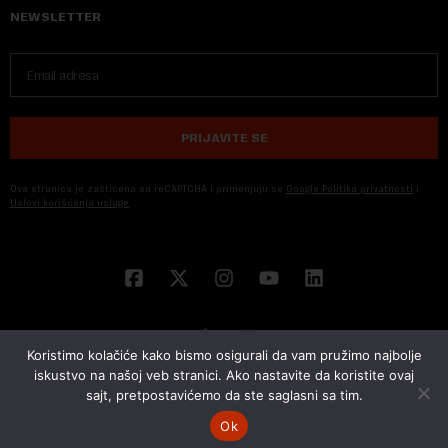
NEWSLETTER
PRIJAVITE SE
Ova stranica je zaštićena sa reCAPTCHA i primenjuju se
Google Politika privatnosti
i
Uslovi korišćenja usluge
Koristimo kolačiće kako bismo osigurali da vam pružimo najbolje
iskustvo na našoj veb stranici. Ako nastavite da koristite ovaj
sajt, pretpostavićemo da ste saglasni sa tim.
© 2026 NOVA EKONOMIJA | SVA PRAVA ZADŽANA | DEVELOPED BY
CUBES
Ok