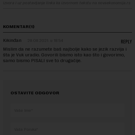
izvora i uz postavljanje linka ka izvornom tekstu na novaekonomija.rs
KOMENTAR(1)
Kikinđan
28.08.2021. u 18:54
REPLY
Mislim da ne razumete baš najbolje kako se jezik razvija i
šta je Vuk uradio. Govorili bismo isto kao što i govorimo,
samo bismo PISALI sve to drugačije.
OSTAVITE ODGOVOR