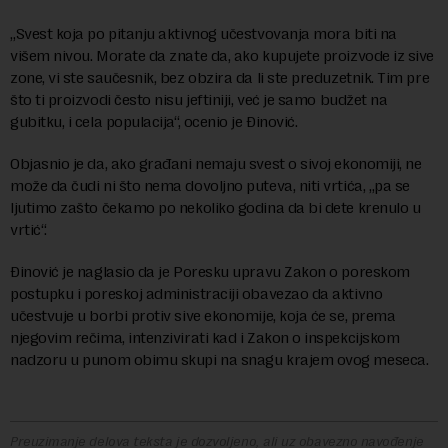
„Svest koja po pitanju aktivnog učestvovanja mora biti na
višem nivou. Morate da znate da, ako kupujete proizvode iz sive
zone, vi ste saučesnik, bez obzira da li ste preduzetnik. Tim pre
što ti proizvodi često nisu jeftiniji, već je samo budžet na
gubitku, i cela populacija“, ocenio je Đinović.
Objasnio je da, ako građani nemaju svest o sivoj ekonomiji, ne
može da čudi ni što nema dovoljno puteva, niti vrtića, „pa se
ljutimo zašto čekamo po nekoliko godina da bi dete krenulo u
vrtić“.
Đinović je naglasio da je Poresku upravu Zakon o poreskom
postupku i poreskoj administraciji obavezao da aktivno
učestvuje u borbi protiv sive ekonomije, koja će se, prema
njegovim rečima, intenzivirati kad i Zakon o inspekcijskom
nadzoru u punom obimu skupi na snagu krajem ovog meseca.
Preuzimanje delova teksta je dozvoljeno, ali uz obavezno navođenje