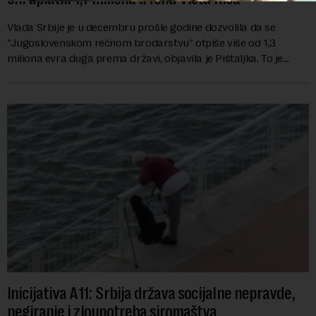
Vlada Srbije je u decembru prošle godine dozvolila da se
"Jugoslovenskom rečnom brodarstvu" otpiše više od 1,3
miliona evra duga prema državi, objavila je Pištaljka. To je
učinjeno zaključkom koji do danas n...
Inicijativa A11: Srbija država socijalne nepravde,
negiranje i zloupotreba siromaštva