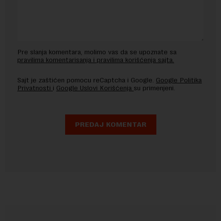
Pre slanja komentara, molimo vas da se upoznate sa
pravilima komentarisanja i pravilima korišćenja sajta.
Sajt je zaštićen pomocu reCaptcha i Google.
Google Politika
Privatnosti
i
Google Uslovi Korišćenja
su primenjeni.