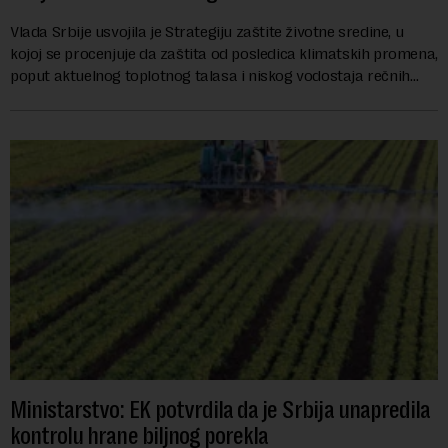
Vlada Srbije usvojila je Strategiju zaštite životne sredine, u
kojoj se procenjuje da zaštita od posledica klimatskih promena,
poput aktuelnog toplotnog talasa i niskog vodostaja rečnih
slivova, zahteva inve...
Ministarstvo: EK potvrdila da je Srbija unapredila
kontrolu hrane biljnog porekla