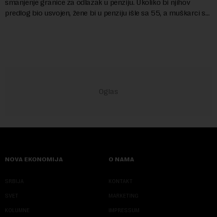
smanjenje granice za odlazak u penziju. Ukoliko bi njihov
predlog bio usvojen, žene bi u penziju išle sa 55, a muškarci sa
60 godina. Iako bi se ver...
NOVA EKONOMIJA
O NAMA
SRBIJA
KONTAKT
SVET
MARKETING
KOLUMNE
IMPRESSUM