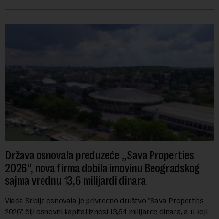
navodi se tačan iznos koji će ...
Država osnovala preduzeće „Sava Properties
2026“, nova firma dobila imovinu Beogradskog
sajma vrednu 13,6 milijardi dinara
Vlada Srbije osnovala je privredno društvo "Sava Properties
2026", čiji osnovni kapital iznosi 13,64 milijarde dinara, a u koji