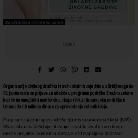
Beogradska otvorena škola
Organizacije civilnog društva iz svih lokalnih zajednica u Srbiji mogu do
31. januara da se prijave za učešće u programu podrške Snažno zeleno
koji će im omogućiti mentorsku, ekspertsku i finansijsku podrška u
iznosu do 1,8 miliona dinara za sprovođenje zelenih ideja.
Program zajedno sprovode Beogradska otvorena škola (BOŠ),
Mladi istraživači Srbije i Inženjeri zaštite životne sredine, u
okviru projekta Zeleni inkubator, a uz finansijsku podršku