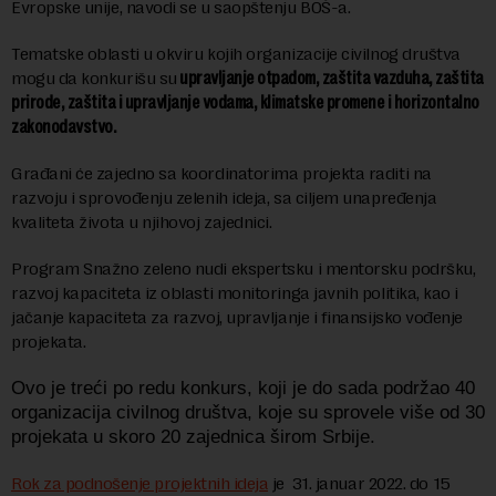
Evropske unije, navodi se u saopštenju BOŠ-a.
Tematske oblasti u okviru kojih organizacije civilnog društva
mogu da konkurišu su
upravljanje otpadom, zaštita vazduha, zaštita
prirode, zaštita i upravljanje vodama, klimatske promene i horizontalno
zakonodavstvo.
Građani će zajedno sa koordinatorima projekta raditi na
razvoju i sprovođenju zelenih ideja, sa ciljem unapređenja
kvaliteta života u njihovoj zajednici.
Program Snažno zeleno nudi ekspertsku i mentorsku podršku,
razvoj kapaciteta iz oblasti monitoringa javnih politika, kao i
jačanje kapaciteta za razvoj, upravljanje i finansijsko vođenje
projekata.
Ovo je treći po redu konkurs, koji je do sada podržao 40
organizacija civilnog društva, koje su sprovele više od 30
projekata u skoro 20 zajednica širom Srbije.
Rok za podnošenje projektnih ideja
je 31. januar 2022. do 15