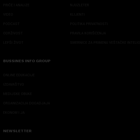
PRIČE I ANALIZE
NJUZLETER
VIDEO
KLIJENTI
PODCAST
POLITIKA PRIVATNOSTI
ODRŽIVOST
PRAVILA KORIŠĆENJA
LEPŠI ŽIVOT
SMERNICE ZA PRIMENU VEŠTAČKE INTELI
BUSSINES INFO GROUP
ONLINE EDUKACIJE
IZDAVAŠTVO
MEDIJSKE OBUKE
ORGANIZACIJA DOGADJAJA
EKONOM I JA
NEWSLETTER