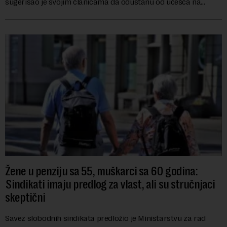
sugerisao je svojim članicama da odustanu od učešća na
predstojećem Sajmu knjiga. Vrem...
Žene u penziju sa 55, muškarci sa 60 godina:
Sindikati imaju predlog za vlast, ali su stručnjaci
skeptični
Savez slobodnih sindikata predložio je Ministarstvu za rad