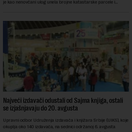
je kao nenovčani ulog unela brojne katastarske parcele i
objekte u okviru kompl...
Najveći izdavači odustali od Sajma knjiga, ostali
se izjašnjavaju do 20. avgusta
Upravni odbor Udruženja izdavača i knjižara Srbije (UIKS), koje
okuplja oko 140 izdavača, na sednici održanoj 6. avgusta