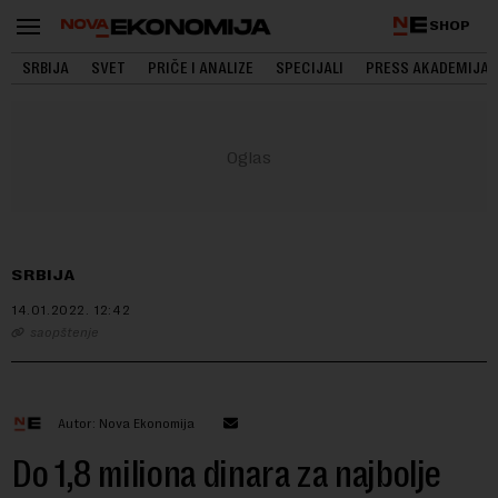
SHOP
SRBIJA
SVET
PRIČE I ANALIZE
SPECIJALI
PRESS AKADEMIJA
SRBIJA
14.01.2022.
12:42
saopštenje
Autor: Nova Ekonomija
Do 1,8 miliona dinara za najbolje