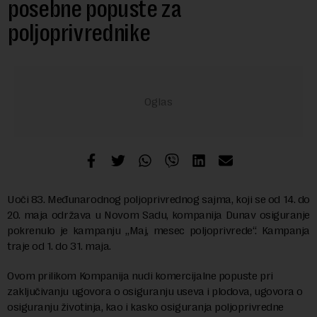
posebne popuste za
poljoprivrednike
Uoči 83. Međunarodnog poljoprivrednog sajma, koji se od 14. do
20. maja održava u Novom Sadu, kompanija Dunav osiguranje
pokrenulo je kampanju „Maj, mesec poljoprivrede“. Kampanja
traje od 1. do 31. maja.
Ovom prilikom Kompanija nudi komercijalne popuste pri
zaključivanju ugovora o osiguranju useva i plodova, ugovora o
osiguranju životinja, kao i kasko osiguranja poljoprivredne