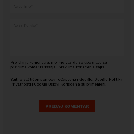
Pre slanja komentara, molimo vas da se upoznate sa
pravilima komentarisanja i pravilima korišćenja sajta.
Sajt je zaštićen pomocu reCaptcha i Google.
Google Politika
Privatnosti
i
Google Uslovi Korišćenja
su primenjeni.