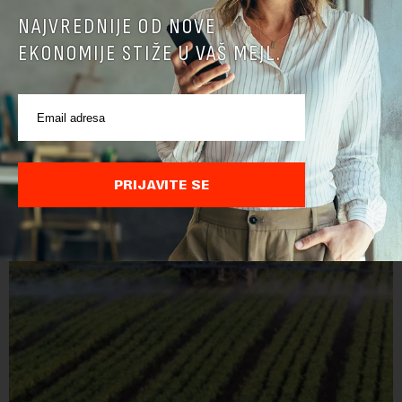
NAJVREDNIJE OD NOVE
EKONOMIJE STIŽE U VAŠ MEJL.
Zaštita od klimatskih promena Srbiju bi koštala 27
milijardi evra do 2033. godine
Vlada Srbije usvojila je Strategiju zaštite životne sredine, u
kojoj se procenjuje da zaštita od posledica klimatskih promena,
poput aktuelnog toplotnog talasa i niskog vodostaja rečnih
PRIJAVITE SE
slivova, zahteva inve...