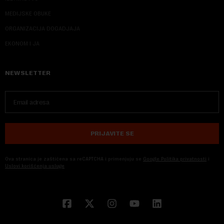
MEDIJSKE OBUKE
ORGANIZACIJA DOGADJAJA
EKONOM I JA
NEWSLETTER
PRIJAVITE SE
Ova stranica je zaštićena sa reCAPTCHA i primenjuju se
Google Politika privatnosti
i
Uslovi korišćenja usluge