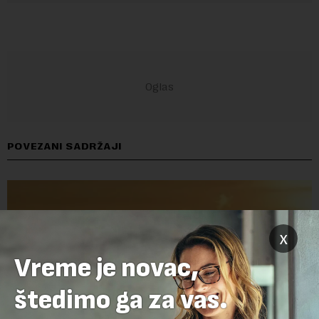
POVEZANI SADRŽAJI
x
Vreme je novac,
štedimo ga za vas.