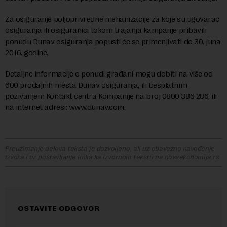
Za osiguranje poljoprivredne mehanizacije za koje su ugovarač
osiguranja ili osiguranici tokom trajanja kampanje pribavili
ponudu Dunav osiguranja popusti će se primenjivati do 30. juna
2016. godine.
Detaljne informacije o ponudi građani mogu dobiti na više od
600 prodajnih mesta Dunav osiguranja, ili besplatnim
pozivanjem Kontakt centra Kompanije na broj 0800 386 286, ili
na internet adresi: www.dunav.com.
Preuzimanje delova teksta je dozvoljeno, ali uz obavezno navođenje
izvora i uz postavljanje linka ka izvornom tekstu na novaekonomija.rs
OSTAVITE ODGOVOR