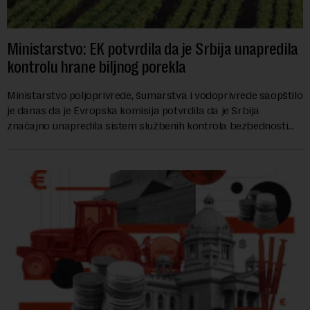
Ministarstvo: EK potvrdila da je Srbija unapredila
kontrolu hrane biljnog porekla
Ministarstvo poljoprivrede, šumarstva i vodoprivrede saopštilo
je danas da je Evropska komisija potvrdila da je Srbija
značajno unapredila sistem službenih kontrola bezbednosti
hrane biljnog porekla, te da k...