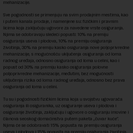
mehanizacije.
Sve pogodnosti se primenjuju na svim prodajnim mestima, kao
i putem kanala prodaje, i namenjene su: fizičkim i pravnim
licima koja zaključuju ugovore za navedene vrste osiguranja.
Njima se odobravaju sledeći popusti: 10% na premiju
osiguranja useva i plodova, 10% na premiju osiguranja
životinja, 30% na premiju kasko osiguranja nove poljoprivredne
mehanizacije, s mogućnošću uključenja osiguranja od loma
radnog uređaja, odnosno osiguranja od loma u celini, kao i
popust od 30% na premiju kasko osiguranja polovne
poljoprivredne mehanizacije, međutim, bez mogućnosti
uključenja rizika od loma radnog uređaja, odnosno bez prava
osiguranja od loma u celini.
Tu su i pogodnosti fizičkim licima koja u svojstvu ugovarača
osiguranja ili osiguranika, uz osiguranje useva i plodova i
osiguranje životinja, zaključuju i ugovore o osiguranju imovine i
članova seoskog domaćinstva putem paketa „čuvar kuće“.
Njima će se odobravati 15% popusta na premiju osiguranja
useva i plodova i 15% popusta na premiju osiguranja životinja.