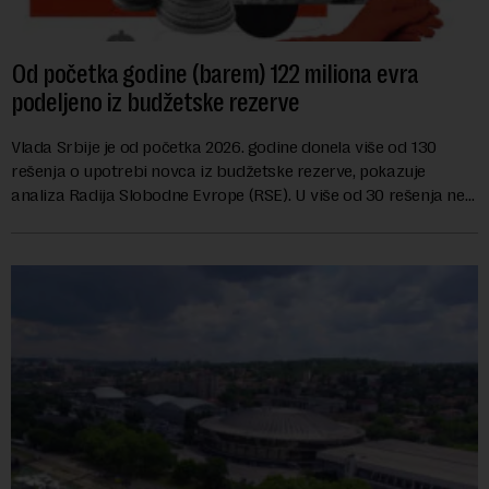
Od početka godine (barem) 122 miliona evra
podeljeno iz budžetske rezerve
Vlada Srbije je od početka 2026. godine donela više od 130
rešenja o upotrebi novca iz budžetske rezerve, pokazuje
analiza Radija Slobodne Evrope (RSE). U više od 30 rešenja ne
navodi se tačan iznos koji će ...