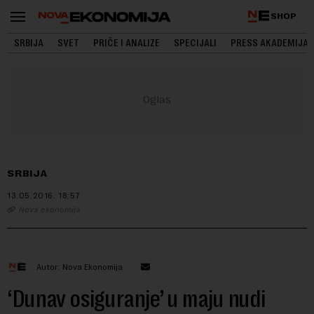
SHOP
SRBIJA
SVET
PRIČE I ANALIZE
SPECIJALI
PRESS AKADEMIJA
SRBIJA
13.05.2016.
18:57
Nova ekonomija
Autor: Nova Ekonomija
‘Dunav osiguranje’ u maju nudi