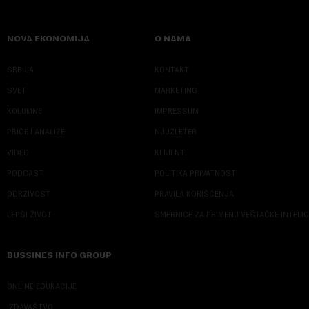
NOVA EKONOMIJA
O NAMA
SRBIJA
KONTAKT
SVET
MARKETING
KOLUMNE
IMPRESSUM
PRIČE I ANALIZE
NJUZLETER
VIDEO
KLIJENTI
PODCAST
POLITIKA PRIVATNOSTI
ODRŽIVOST
PRAVILA KORIŠĆENJA
LEPŠI ŽIVOT
SMERNICE ZA PRIMENU VEŠTAČKE INTELI
BUSSINES INFO GROUP
ONLINE EDUKACIJE
IZDAVAŠTVO