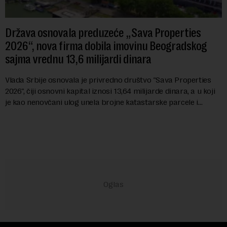
Država osnovala preduzeće „Sava Properties
2026“, nova firma dobila imovinu Beogradskog
sajma vrednu 13,6 milijardi dinara
Vlada Srbije osnovala je privredno društvo "Sava Properties
2026", čiji osnovni kapital iznosi 13,64 milijarde dinara, a u koji
je kao nenovčani ulog unela brojne katastarske parcele i
objekte u okviru kompl...