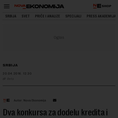
SHOP
SRBIJA
SVET
PRIČE I ANALIZE
SPECIJALI
PRESS AKADEMIJA
SRBIJA
20.04.2016.
12:30
Beta
Autor: Nova Ekonomija
Dva konkursa za dodelu kredita i