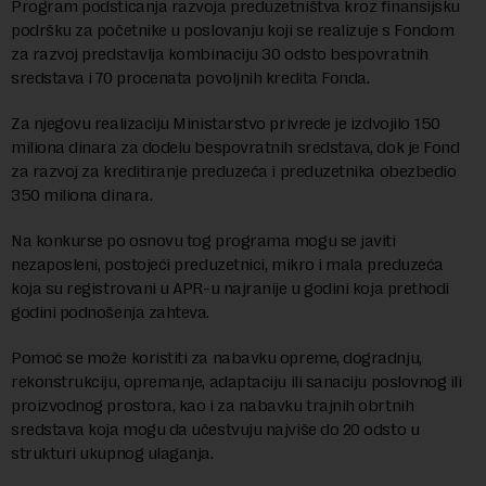
Program podsticanja razvoja preduzetništva kroz finansijsku
podršku za početnike u poslovanju koji se realizuje s Fondom
za razvoj predstavlja kombinaciju 30 odsto bespovratnih
sredstava i 70 procenata povoljnih kredita Fonda.
Za njegovu realizaciju Ministarstvo privrede je izdvojilo 150
miliona dinara za dodelu bespovratnih sredstava, dok je Fond
za razvoj za kreditiranje preduzeća i preduzetnika obezbedio
350 miliona dinara.
Na konkurse po osnovu tog programa mogu se javiti
nezaposleni, postojeći preduzetnici, mikro i mala preduzeća
koja su registrovani u APR-u najranije u godini koja prethodi
godini podnošenja zahteva.
Pomoć se može koristiti za nabavku opreme, dogradnju,
rekonstrukciju, opremanje, adaptaciju ili sanaciju poslovnog ili
proizvodnog prostora, kao i za nabavku trajnih obrtnih
sredstava koja mogu da učestvuju najviše do 20 odsto u
strukturi ukupnog ulaganja.