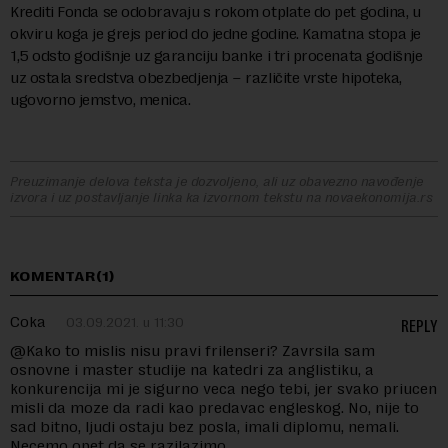
Krediti Fonda se odobravaju s rokom otplate do pet godina, u
okviru koga je grejs period do jedne godine. Kamatna stopa je
1,5 odsto godišnje uz garanciju banke i tri procenata godišnje
uz ostala sredstva obezbedjenja – različite vrste hipoteka,
ugovorno jemstvo, menica.
Preuzimanje delova teksta je dozvoljeno, ali uz obavezno navođenje
izvora i uz postavljanje linka ka izvornom tekstu na novaekonomija.rs
KOMENTAR(1)
Coka
03.09.2021. u 11:30
REPLY
@Kako to mislis nisu pravi frilenseri? Zavrsila sam
osnovne i master studije na katedri za anglistiku, a
konkurencija mi je sigurno veca nego tebi, jer svako priucen
misli da moze da radi kao predavac engleskog. No, nije to
sad bitno, ljudi ostaju bez posla, imali diplomu, nemali.
Necemo opet da se razilazimo.