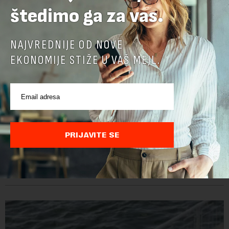
štedimo ga za vas.
NAJVREDNIJE OD NOVE
EKONOMIJE STIŽE U VAŠ MEJL.
Država oprostila 1,3 miliona evra „Brodarstvu“,
oni uplatili 1,7 miliona u fond Vista Rica
PRIJAVITE SE
Vlada Srbije je u decembru prošle godine dozvolila da se
"Jugoslovenskom rečnom brodarstvu" otpiše više od 1,3
miliona evra duga prema državi, objavila je Pištaljka. To je
učinjeno zaključkom koji do danas n...