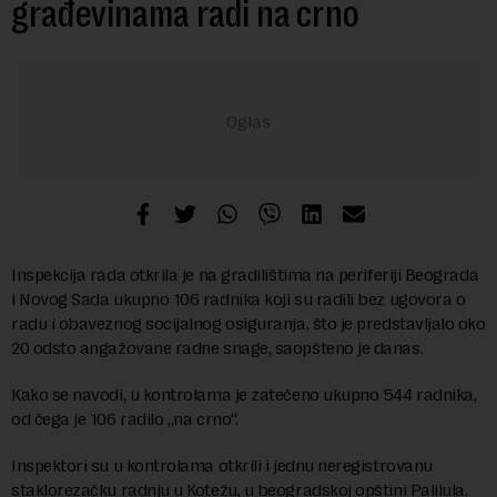
građevinama radi na crno
Inspekcija rada otkrila je na gradilištima na periferiji Beograda
i Novog Sada ukupno 106 radnika koji su radili bez ugovora o
radu i obaveznog socijalnog osiguranja, što je predstavljalo oko
20 odsto angažovane radne snage, saopšteno je danas.
Kako se navodi, u kontrolama je zatečeno ukupno 544 radnika,
od čega je 106 radilo „na crno“.
Inspektori su u kontrolama otkrili i jednu neregistrovanu
staklorezačku radnju u Kotežu, u beogradskoj opštini Palilula.