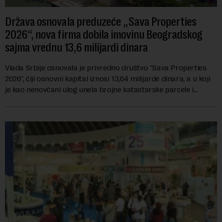
Država osnovala preduzeće „Sava Properties
2026“, nova firma dobila imovinu Beogradskog
sajma vrednu 13,6 milijardi dinara
Vlada Srbije osnovala je privredno društvo "Sava Properties
2026", čiji osnovni kapital iznosi 13,64 milijarde dinara, a u koji
je kao nenovčani ulog unela brojne katastarske parcele i
objekte u okviru kompl...