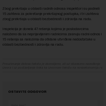
Zbog prekršaja u oblasti radnih odnosa inspektori su podneli
15 zahteva za pokretanje prekršajnog postupka, i tri zahteva
zbog prekršaja u oblasti bezbednosti i zdravlja na radu.
Inspekcija je donela 47 rešenja kojima je poslodavcima
naloženo da sa neprijavljenim radnicima zasnuju radni odnos i
15 rešenja sa nalozima da otklane utvrđene nedostatake u
oblasti bezbednosti i zdravlja na radu.
Preuzimanje delova teksta je dozvoljeno, ali uz obavezno navođenje
izvora i uz postavljanje linka ka izvornom tekstu na novaekonomija.rs
OSTAVITE ODGOVOR