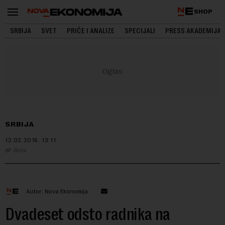
SHOP
SRBIJA
SVET
PRIČE I ANALIZE
SPECIJALI
PRESS AKADEMIJA
SRBIJA
12.02.2016.
13:11
Beta
Autor: Nova Ekonomija
Dvadeset odsto radnika na