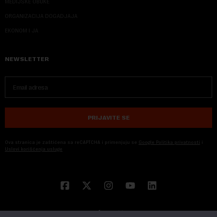
MEDIJSKE OBUKE
ORGANIZACIJA DOGADJAJA
EKONOM I JA
NEWSLETTER
PRIJAVITE SE
Ova stranica je zaštićena sa reCAPTCHA i primenjuju se
Google Politika privatnosti
i
Uslovi korišćenja usluge