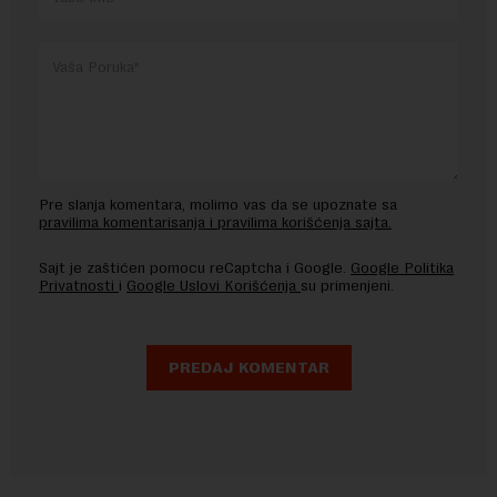
Pre slanja komentara, molimo vas da se upoznate sa
pravilima komentarisanja i pravilima korišćenja sajta.
Sajt je zaštićen pomocu reCaptcha i Google.
Google Politika
Privatnosti
i
Google Uslovi Korišćenja
su primenjeni.