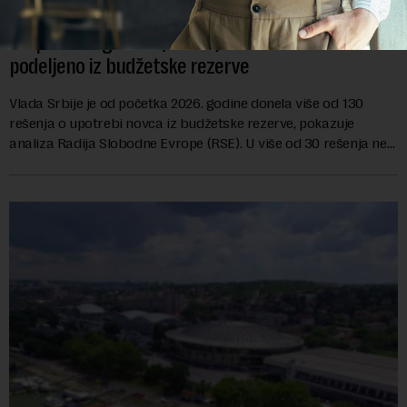
Od početka godine (barem) 122 miliona evra
podeljeno iz budžetske rezerve
Vlada Srbije je od početka 2026. godine donela više od 130
rešenja o upotrebi novca iz budžetske rezerve, pokazuje
analiza Radija Slobodne Evrope (RSE). U više od 30 rešenja ne
navodi se tačan iznos koji će ...