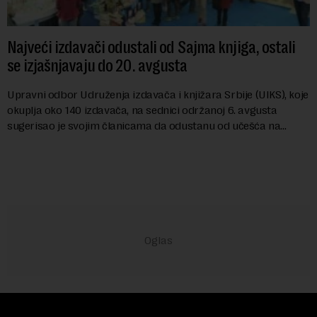
Najveći izdavači odustali od Sajma knjiga, ostali
se izjašnjavaju do 20. avgusta
Upravni odbor Udruženja izdavača i knjižara Srbije (UIKS), koje
okuplja oko 140 izdavača, na sednici održanoj 6. avgusta
sugerisao je svojim članicama da odustanu od učešća na
predstojećem Sajmu knjiga. Vrem...