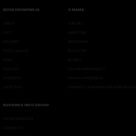
NOVA EKONOMIJA
O NAMA
SRBIJA
KONTAKT
SVET
MARKETING
KOLUMNE
IMPRESSUM
PRIČE I ANALIZE
NJUZLETER
VIDEO
KLIJENTI
PODCAST
POLITIKA PRIVATNOSTI
ODRŽIVOST
PRAVILA KORIŠĆENJA
LEPŠI ŽIVOT
SMERNICE ZA PRIMENU VEŠTAČKE INTELI
BUSSINES INFO GROUP
ONLINE EDUKACIJE
IZDAVAŠTVO