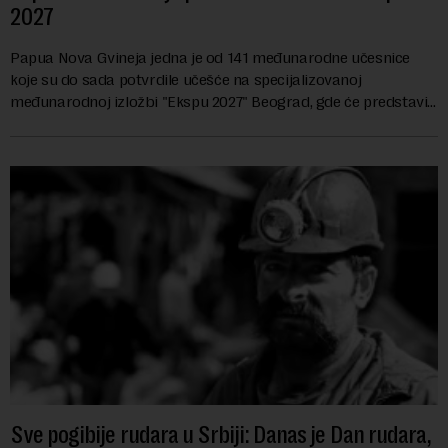
2027
Papua Nova Gvineja jedna je od 141 međunarodne učesnice
koje su do sada potvrdile učešće na specijalizovanoj
međunarodnoj izložbi "Ekspu 2027" Beograd, gde će predstaviti
i kao državu sa najvećom jezičkom ra...
Sve pogibije rudara u Srbiji: Danas je Dan rudara,