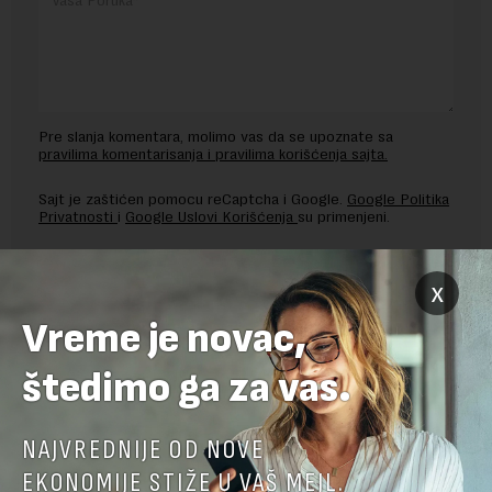
Pre slanja komentara, molimo vas da se upoznate sa
pravilima komentarisanja i pravilima korišćenja sajta.
Sajt je zaštićen pomocu reCaptcha i Google.
Google Politika
Privatnosti
i
Google Uslovi Korišćenja
su primenjeni.
x
Vreme je novac,
štedimo ga za vas.
NAJVREDNIJE OD NOVE
EKONOMIJE STIŽE U VAŠ MEJL.