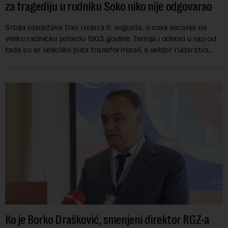
za tragediju u rudniku Soko niko nije odgovarao
Srbija obeležava Dan rudara 6. avgusta, u znak sećanja na
veliku radničku pobedu 1903. godine. Zemlja i odnosi u njoj od
tada su se nekoliko puta transformisali, a sektor rudarstva
danas karakterišu velike r...
Ko je Borko Drašković, smenjeni direktor RGZ-a