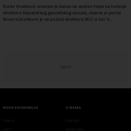
Borko Drašković smenjen je danas na sednici Vlade sa funkcije
direktora Republičkog geodetskog zavoda, objavio je portal
Nova.rs.Drašković je na poziciji direktora RGZ-a bio 11
godina.Kako piše Nova....
NOVA EKONOMIJA
O NAMA
SRBIJA
KONTAKT
SVET
MARKETING