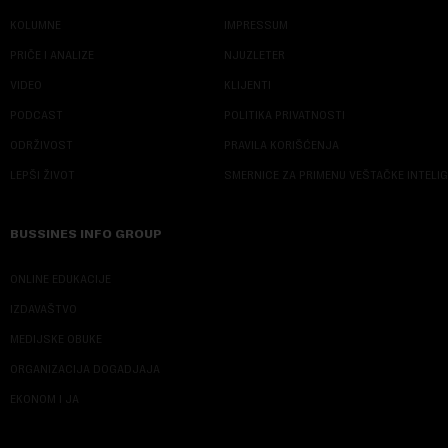
KOLUMNE
IMPRESSUM
PRIČE I ANALIZE
NJUZLETER
VIDEO
KLIJENTI
PODCAST
POLITIKA PRIVATNOSTI
ODRŽIVOST
PRAVILA KORIŠĆENJA
LEPŠI ŽIVOT
SMERNICE ZA PRIMENU VEŠTAČKE INTELI
BUSSINES INFO GROUP
ONLINE EDUKACIJE
IZDAVAŠTVO
MEDIJSKE OBUKE
ORGANIZACIJA DOGADJAJA
EKONOM I JA