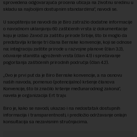
sprovedena odgovarajuća procena uticaja na životnu sredinu u
skladu sa najboljim dostupnim standardima“, navodi se.
U saopštenju se navodi da je Biro zatražio dodatne informacije
o navodnom uklanjanju 60 zaštićenih vrsta iz dokumentacije
koju je izdao Zavod za zaštitu prirode Srbije, što bi moglo da
predstavlja kršenje tri člana Bernske konvencije, koji se odnose
na: integraciju zaštite prirode u razvojne planove (član 3.2),
očuvanje staništa ugroženih vrsta (član 4.1) i sprečavanje
pogoršanja zaštićenih prirodnih područja (član 4.2).
„Ovo je prvi put da je Biro Bernske konvencije, a na osnovu
naših navoda, pomenuo (potencijalno) kršenje članova
Konvencije, što bi značilo kršenje međunarodnog zakona“,
navela je organizacija Ert trajv.
Biro je, kako se navodi, ukazao i na nedostatak dostupnih
informacija i transparentnosti, i predložio održavanje onlajn
konsultacija sa nezavisnim stručnjacima.