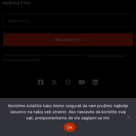
NEWSLETTER
PRIJAVITE SE
Ova stranica je zaštićena sa reCAPTCHA i primenjuju se
Google Politika privatnosti
i
Uslovi korišćenja usluge
Koristimo kolačiće kako bismo osigurali da vam pružimo najbolje
iskustvo na našoj veb stranici. Ako nastavite da koristite ovaj
sajt, pretpostavićemo da ste saglasni sa tim.
© 2026 NOVA EKONOMIJA | SVA PRAVA ZADŽANA | DEVELOPED BY
CUBES
Ok