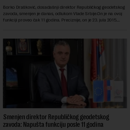
Borko Drašković, dosadašnji direktor Republičkog geodetskog
zavoda, smenjen je danas, odlukom Vlade Srbije.On je na ovoj
funkciji proveo čak 11 godina. Preciznije, on je 23. jula 2015.
izabran za v.d. di...
Smenjen direktor Republičkog geodetskog
zavoda: Napušta funkciju posle 11 godina