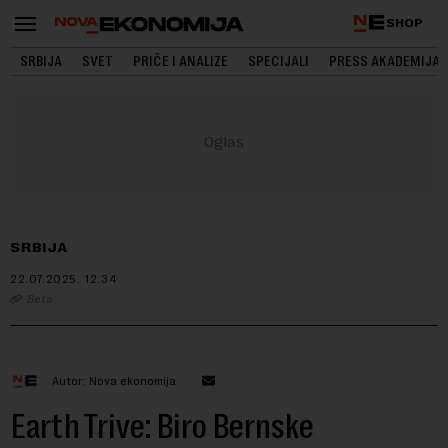
SHOP
SRBIJA
SVET
PRIČE I ANALIZE
SPECIJALI
PRESS AKADEMIJA
SRBIJA
22.07.2025.
12:34
Beta
Autor: Nova ekonomija
Earth Trive: Biro Bernske