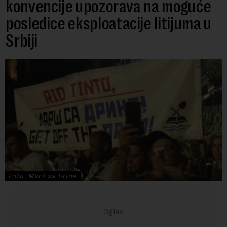
konvencije upozorava na moguće
posledice eksploatacije litijuma u
Srbiji
Foto: Marš sa Drine