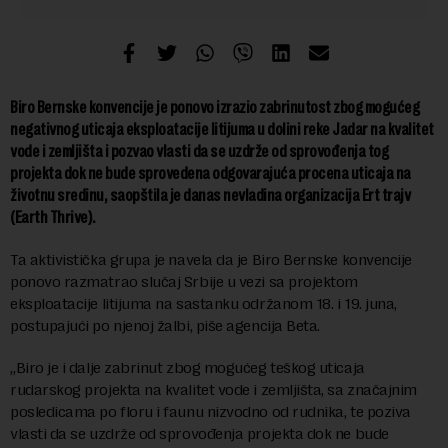
Biro Bernske konvencije je ponovo izrazio zabrinutost zbog mogućeg
negativnog uticaja eksploatacije litijuma u dolini reke Jadar na kvalitet
vode i zemljišta i pozvao vlasti da se uzdrže od sprovođenja tog
projekta dok ne bude sprovedena odgovarajuća procena uticaja na
životnu sredinu, saopštila je danas nevladina organizacija Ert trajv
(Earth Thrive).
Ta aktivistička grupa je navela da je Biro Bernske konvencije
ponovo razmatrao slučaj Srbije u vezi sa projektom
eksploatacije litijuma na sastanku održanom 18. i 19. juna,
postupajući po njenoj žalbi, piše agencija Beta.
„Biro je i dalje zabrinut zbog mogućeg teškog uticaja
rudarskog projekta na kvalitet vode i zemljišta, sa značajnim
posledicama po floru i faunu nizvodno od rudnika, te poziva
vlasti da se uzdrže od sprovođenja projekta dok ne bude