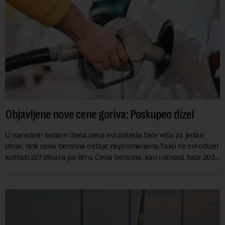
Objavljene nove cene goriva: Poskupeo dizel
U narednih sedam dana cena evrodizela biće viša za jedan
dinar, dok cena benzina ostaje nepromenjena.Tako će evrodizel
koštati 227 dinara po litru. Cena benzina, kao i dosad, biće 202
dinara po litru. ...