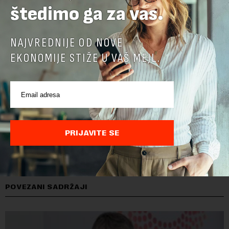
štedimo ga za vas.
NAJVREDNIJE OD NOVE
EKONOMIJE STIŽE U VAŠ MEJL.
PRIJAVITE SE
POVEZANI SADRŽAJI