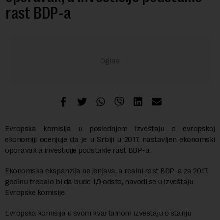
rast BDP-a
Evropska komisija u poslednjem izveštaju o evropskoj
ekonomiji ocenjuje da je u Srbiji u 2017. nastavljen ekonomski
oporavak a investicije podstakle rast BDP-a.
Ekonomska ekspanzija ne jenjava, a realni rast BDP-a za 2017.
godinu trebalo bi da bude 1,9 odsto, navodi se u izveštaju
Evropske komisije.
Evropska komisija u svom kvartalnom izveštaju o stanju