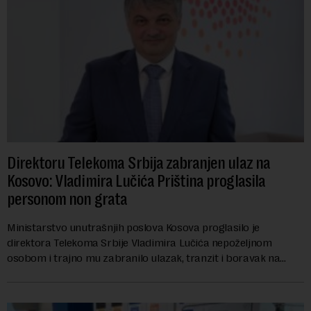
Direktoru Telekoma Srbija zabranjen ulaz na
Kosovo: Vladimira Lučića Priština proglasila
personom non grata
Ministarstvo unutrašnjih poslova Kosova proglasilo je
direktora Telekoma Srbije Vladimira Lučića nepoželjnom
osobom i trajno mu zabranilo ulazak, tranzit i boravak na
Kosovu, navodeći kao razlog njegove javn...