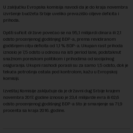
U zaključku Evropska komisija navodi da je do kraja novembra
izvršenje budžeta Srbije uveliko prevazišlo ciljeve deficita i
prihoda.
Opšti suficit države povećao se na 95,1 milijardi dinara ili 2,1
odsto procenjenog godišnjeg BDP-a, prema revidiranom
godišnjem cilju deficita od 1,1 % BDP-a. Ukupan rast prihoda
iznosio je 7,5 odsto u odnosu na isti period lane, podstaknut
snažnom poreskom politikom i prihodima od socijalnog
osiguranja. Ukupni rashodi porasli su za samo 1,5 odsto, dok je
tekuća potrošnja ostala pod kontrolom, kažu u Evropskoj
komisiji.
Izveštaj Komisije zaključuje da je državni dug Srbije krajem
novembra 2017. godine iznosio je 23,4 milijarde evra ili 62,6
odsto procenjenog godišnjeg BDP-a što je smanjenje sa 71,9
procenta sa kraja 2016. godine.