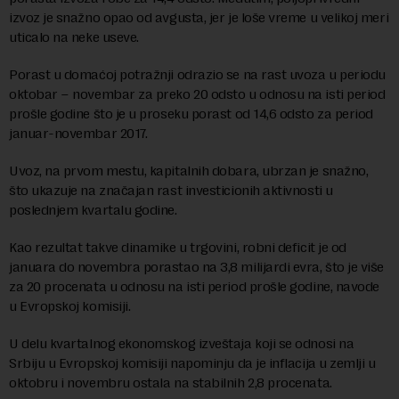
izvoz je snažno opao od avgusta, jer je loše vreme u velikoj meri
uticalo na neke useve.
Porast u domaćoj potražnji odrazio se na rast uvoza u periodu
oktobar – novembar za preko 20 odsto u odnosu na isti period
prošle godine što je u proseku porast od 14,6 odsto za period
januar-novembar 2017.
Uvoz, na prvom mestu, kapitalnih dobara, ubrzan je snažno,
što ukazuje na značajan rast investicionih aktivnosti u
poslednjem kvartalu godine.
Kao rezultat takve dinamike u trgovini, robni deficit je od
januara do novembra porastao na 3,8 milijardi evra, što je više
za 20 procenata u odnosu na isti period prošle godine, navode
u Evropskoj komisiji.
U delu kvartalnog ekonomskog izveštaja koji se odnosi na
Srbiju u Evropskoj komisiji napominju da je inflacija u zemlji u
oktobru i novembru ostala na stabilnih 2,8 procenata.