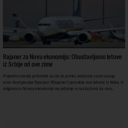
Rajaner za Novu ekonomiju: Obustavljamo letove
iz Srbije od ove zime
Pojedini mediji primetili su da je preko sistema rezervacija
avio-kompanija Ryanair (Rajaner) povukla sve letove iz Niša. U
odgovoru Novoj ekonomiji na pitanje o razlozima za ovo
povlačenje, ovaj avio-gigant...