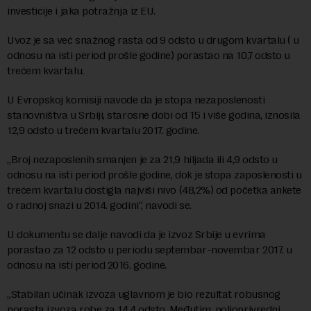
investicije i jaka potražnja iz EU.
Uvoz je sa već snažnog rasta od 9 odsto u drugom kvartalu ( u
odnosu na isti period prošle godine) porastao na 10,7 odsto u
trećem kvartalu.
U Evropskoj komisiji navode da je stopa nezaposlenosti
stanovništva u Srbiji, starosne dobi od 15 i više godina, iznosila
12,9 odsto u trećem kvartalu 2017. godine.
„Broj nezaposlenih smanjen je za 21,9 hiljada ili 4,9 odsto u
odnosu na isti period prošle godine, dok je stopa zaposlenosti u
trećem kvartalu dostigla najviši nivo (48,2%) od početka ankete
o radnoj snazi u 2014. godini“, navodi se.
U dokumentu se dalje navodi da je izvoz Srbije u evrima
porastao za 12 odsto u periodu septembar-novembar 2017. u
odnosu na isti period 2016. godine.
„Stabilan učinak izvoza uglavnom je bio rezultat robusnog
porasta izvoza robe za 14,4 odsto. Međutim, poljoprivredni