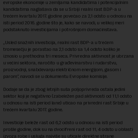
evropske ekonomije u zemljama kandidatima i potencijalnim
kandidatima naglašava da se u Srbiji realni rast BDP-a u
trećem kvartalu 2017. godine povećao za 2,1 odsto u odnosu na
isti period 2016. godine što je, kako se navodi, u velikoj meri
podstaknuto investicijama i potrošnjom domaćinstava.
„Usled snažnih investicija, realni rast BDP-a u trećem
tromesečju je porastao na 2,1 odsto sa 1,4 odsto koliko je
iznosio u prethodna tri meseca. Privredna aktivnost je ubrzana
u većini sektora, naročito u građevinarstvu i rudarstvu,
proizvodnji, snabdevanju električnom energijom, gasom i
parom“, navodi se u dokumentu Evropske komisije.
Dodaje se da je zbog letnjih suša poljoprivreda ostala jedini
sektor koji je negativno (zabeležen pad aktivnosti od 11,1 odsto
u odnosu na isti period lane) uticao na privredni rast Srbije u
trećem kvartalu 2017. godine.
Investicije beleže rast od 6,2 odsto u odnosu na isti period
prošle godine, dok su na dvocifreni rast od 11, 4 odsto u oblasti
izvoza robe i usluga najviše su uticale direktne strane