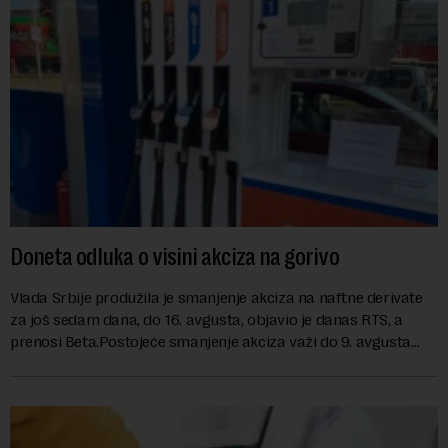
Doneta odluka o visini akciza na gorivo
Vlada Srbije produžila je smanjenje akciza na naftne derivate
za još sedam dana, do 16. avgusta, objavio je danas RTS, a
prenosi Beta.Postojeće smanjenje akciza važi do 9. avgusta
kao mera ublažavanja po...