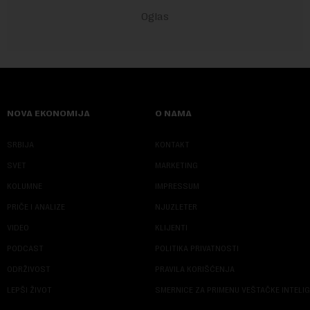
NOVA EKONOMIJA
O NAMA
SRBIJA
KONTAKT
SVET
MARKETING
KOLUMNE
IMPRESSUM
PRIČE I ANALIZE
NJUZLETER
VIDEO
KLIJENTI
PODCAST
POLITIKA PRIVATNOSTI
ODRŽIVOST
PRAVILA KORIŠĆENJA
LEPŠI ŽIVOT
SMERNICE ZA PRIMENU VEŠTAČKE INTELI