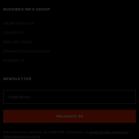
BUSSINES INFO GROUP
ONLINE EDUKACIJE
IZDAVAŠTVO
MEDIJSKE OBUKE
ORGANIZACIJA DOGADJAJA
EKONOM I JA
NEWSLETTER
PRIJAVITE SE
Ova stranica je zaštićena sa reCAPTCHA i primenjuju se
Google Politika privatnosti
i
Uslovi korišćenja usluge