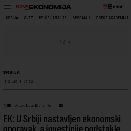
SHOP
SRBIJA
SVET
PRIČE I ANALIZE
SPECIJALI
PRESS AKADEMIJA
SRBIJA
19.01.2018.
12:32
Autor: Nova Ekonomija
EK: U Srbiji nastavljen ekonomski
oporavak, a investicije podstakle