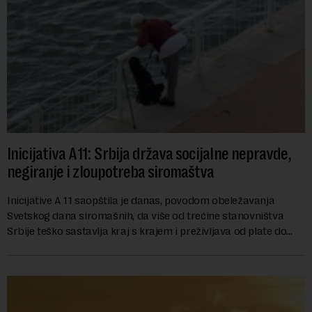
Inicijativa A11: Srbija država socijalne nepravde,
negiranje i zloupotreba siromaštva
Inicijative A 11 saopštila je danas, povodom obeležavanja
Svetskog dana siromašnih, da više od trećine stanovništva
Srbije teško sastavlja kraj s krajem i preživljava od plate do
plate.U saopštenju piše ...