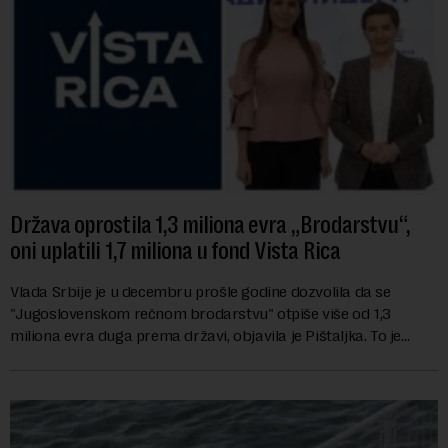
Država oprostila 1,3 miliona evra „Brodarstvu“,
oni uplatili 1,7 miliona u fond Vista Rica
Vlada Srbije je u decembru prošle godine dozvolila da se
"Jugoslovenskom rečnom brodarstvu" otpiše više od 1,3
miliona evra duga prema državi, objavila je Pištaljka. To je
učinjeno zaključkom koji do danas n...