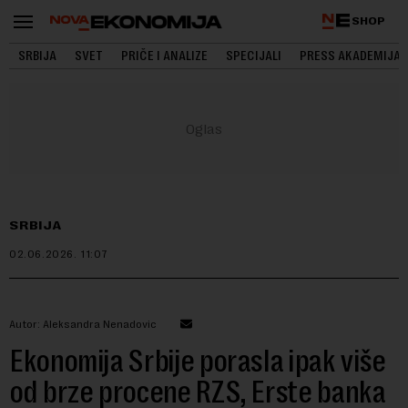
SHOP
SRBIJA
SVET
PRIČE I ANALIZE
SPECIJALI
PRESS AKADEMIJA
SRBIJA
02.06.2026.
11:07
Autor: Aleksandra Nenadovic
Ekonomija Srbije porasla ipak više
od brze procene RZS, Erste banka