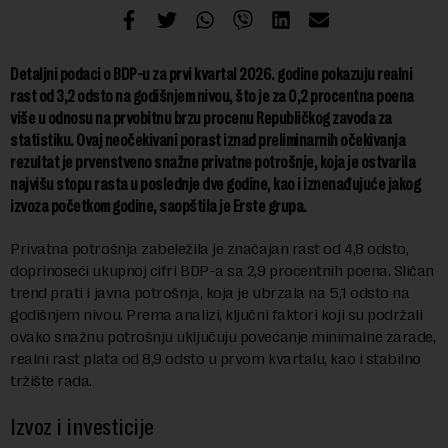
Detaljni podaci o BDP-u za prvi kvartal 2026. godine pokazuju realni
rast od 3,2 odsto na godišnjem nivou, što je za 0,2 procentna poena
više u odnosu na prvobitnu brzu procenu Republičkog zavoda za
statistiku. Ovaj neočekivani porast iznad preliminarnih očekivanja
rezultat je prvenstveno snažne privatne potrošnje, koja je ostvarila
najvišu stopu rasta u poslednje dve godine, kao i iznenađujuće jakog
izvoza početkom godine, saopštila je Erste grupa.
Privatna potrošnja zabeležila je značajan rast od 4,8 odsto,
doprinoseći ukupnoj cifri BDP-a sa 2,9 procentnih poena. Sličan
trend prati i javna potrošnja, koja je ubrzala na 5,1 odsto na
godišnjem nivou. Prema analizi, ključni faktori koji su podržali
ovako snažnu potrošnju uključuju povećanje minimalne zarade,
realni rast plata od 8,9 odsto u prvom kvartalu, kao i stabilno
tržište rada.
Izvoz i investicije