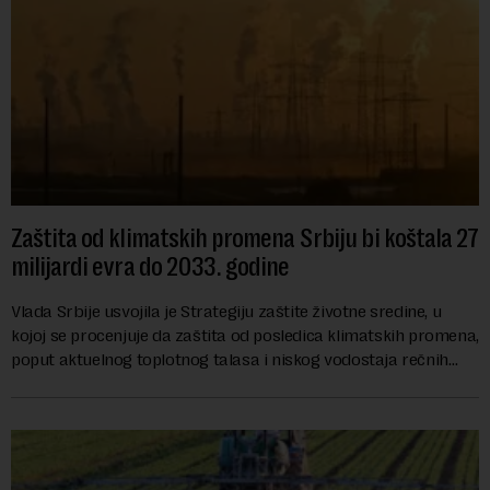
Zaštita od klimatskih promena Srbiju bi koštala 27
milijardi evra do 2033. godine
Vlada Srbije usvojila je Strategiju zaštite životne sredine, u
kojoj se procenjuje da zaštita od posledica klimatskih promena,
poput aktuelnog toplotnog talasa i niskog vodostaja rečnih
slivova, zahteva inve...