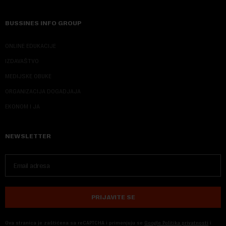
BUSSINES INFO GROUP
ONLINE EDUKACIJE
IZDAVAŠTVO
MEDIJSKE OBUKE
ORGANIZACIJA DOGADJAJA
EKONOM I JA
NEWSLETTER
PRIJAVITE SE
Ova stranica je zaštićena sa reCAPTCHA i primenjuju se
Google Politika privatnosti
i