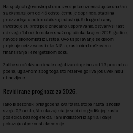
Na spoljnotrgovinskoj strani, izvoz je bio iznenađujuće snažan
sa ekspanzijom od 4,6 odsto, čemu je doprinela stabilna
proizvodnja u automobilskoj industriji. S druge strane,
investicije su pretrpele značajno usporavanje, ostvarivši rast
od svega 1,4 odsto nakon snažnog učinka krajem 2025. godine,
navode ekonomisti iz Erstea. Ovo usporavanje se delom
pripisuje neizvesnosti oko NIS-a, rastućim troškovima
finansiranja i energetskom šoku.
Zalihe su očekivano imale negativan doprinos od 1,3 procentna
poena, uglavnom zbog toga što rezerve goriva još uvek nisu
obnovljene.
Revidirane prognoze za 2026.
Iako je sezonski prilagođena kvartalna stopa rasta iznosila
svega 0,2 odsto, što ukazuje da je veći deo godišnjeg rasta
posledica baznog efekta, rani indikatori iz aprila i dalje
pokazuju otpornost ekonomije.