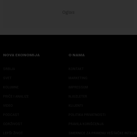
NOVA EKONOMIJA
O NAMA
SRBIJA
KONTAKT
SVET
MARKETING
KOLUMNE
IMPRESSUM
PRIČE I ANALIZE
NJUZLETER
VIDEO
KLIJENTI
PODCAST
POLITIKA PRIVATNOSTI
ODRŽIVOST
PRAVILA KORIŠĆENJA
LEPŠI ŽIVOT
SMERNICE ZA PRIMENU VEŠTAČKE INTELI