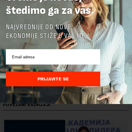
štedimo ga za vas.
NAJVREDNIJE OD NOVE
EKONOMIJE STIŽE U VAŠ MEJL.
PRIJAVITE SE
POVEZANI SADRŽAJI