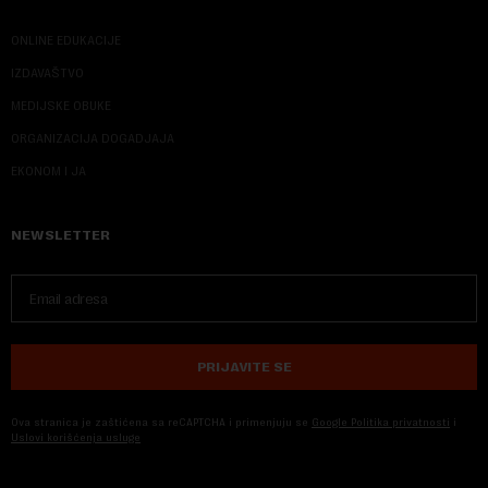
ONLINE EDUKACIJE
IZDAVAŠTVO
MEDIJSKE OBUKE
ORGANIZACIJA DOGADJAJA
EKONOM I JA
NEWSLETTER
PRIJAVITE SE
Ova stranica je zaštićena sa reCAPTCHA i primenjuju se
Google Politika privatnosti
i
Uslovi korišćenja usluge