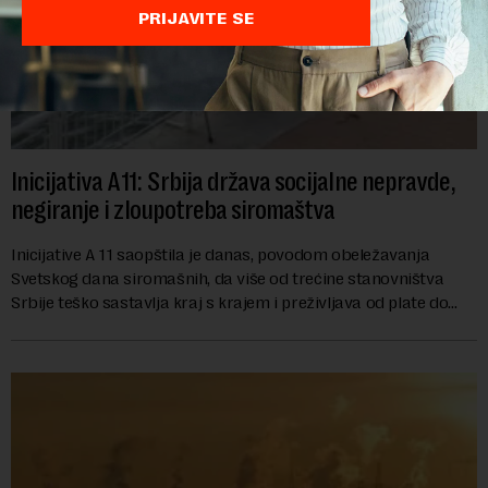
PRIJAVITE SE
Inicijativa A11: Srbija država socijalne nepravde,
negiranje i zloupotreba siromaštva
Inicijative A 11 saopštila je danas, povodom obeležavanja
Svetskog dana siromašnih, da više od trećine stanovništva
Srbije teško sastavlja kraj s krajem i preživljava od plate do
plate.U saopštenju piše ...