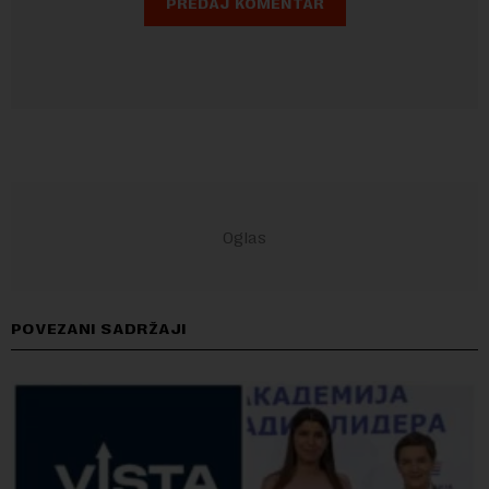
POVEZANI SADRŽAJI