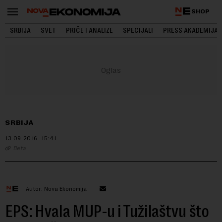
SHOP
SRBIJA
SVET
PRIČE I ANALIZE
SPECIJALI
PRESS AKADEMIJA
SRBIJA
13.09.2016.
15:41
Beta
Autor: Nova Ekonomija
EPS: Hvala MUP-u i Tužilaštvu što