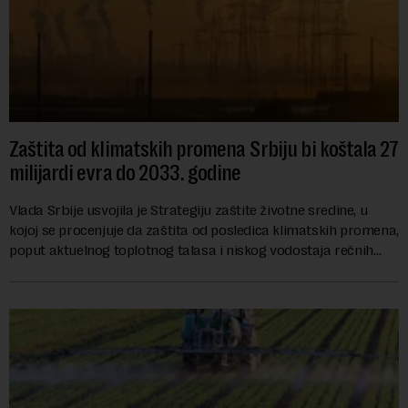
Zaštita od klimatskih promena Srbiju bi koštala 27
milijardi evra do 2033. godine
Vlada Srbije usvojila je Strategiju zaštite životne sredine, u
kojoj se procenjuje da zaštita od posledica klimatskih promena,
poput aktuelnog toplotnog talasa i niskog vodostaja rečnih
slivova, zahteva inve...