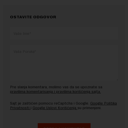
OSTAVITE ODGOVOR
Pre slanja komentara, molimo vas da se upoznate sa
pravilima komentarisanja i pravilima korišćenja sajta.
Sajt je zaštićen pomocu reCaptcha i Google.
Google Politika
Privatnosti
i
Google Uslovi Korišćenja
su primenjeni.