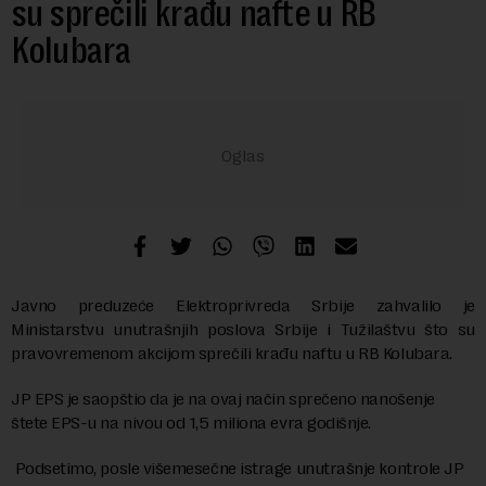
su sprečili krađu nafte u RB
Kolubara
Javno preduzeće Elektroprivreda Srbije zahvalilo je
Ministarstvu unutrašnjih poslova Srbije i Tužilaštvu što su
pravovremenom akcijom sprečili krađu naftu u RB Kolubara.
JP EPS je saopštio da je na ovaj način sprečeno nanošenje
štete EPS-u na nivou od 1,5 miliona evra godišnje.
Podsetimo, posle višemesečne istrage unutrašnje kontrole JP