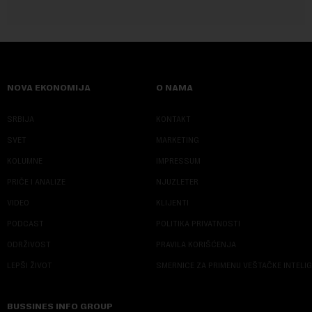
NOVA EKONOMIJA
O NAMA
SRBIJA
KONTAKT
SVET
MARKETING
KOLUMNE
IMPRESSUM
PRIČE I ANALIZE
NJUZLETER
VIDEO
KLIJENTI
PODCAST
POLITIKA PRIVATNOSTI
ODRŽIVOST
PRAVILA KORIŠĆENJA
LEPŠI ŽIVOT
SMERNICE ZA PRIMENU VEŠTAČKE INTELI
BUSSINES INFO GROUP