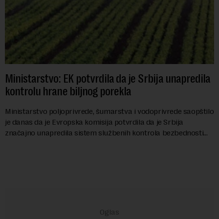
Ministarstvo: EK potvrdila da je Srbija unapredila
kontrolu hrane biljnog porekla
Ministarstvo poljoprivrede, šumarstva i vodoprivrede saopštilo
je danas da je Evropska komisija potvrdila da je Srbija
značajno unapredila sistem službenih kontrola bezbednosti
hrane biljnog porekla, te da k...