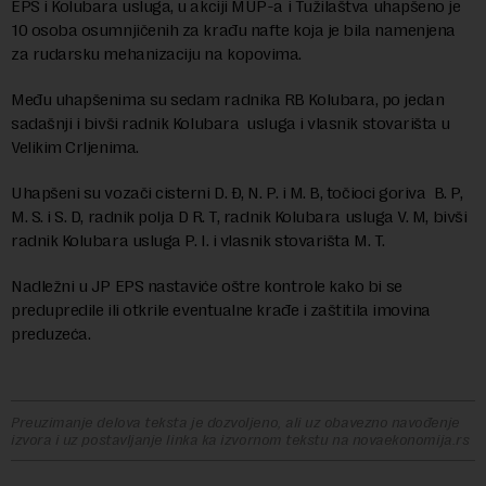
EPS i Kolubara usluga, u akciji MUP-a i Tužilaštva uhapšeno je
10 osoba osumnjičenih za krađu nafte koja je bila namenjena
za rudarsku mehanizaciju na kopovima.
Među uhapšenima su sedam radnika RB Kolubara, po jedan
sadašnji i bivši radnik Kolubara usluga i vlasnik stovarišta u
Velikim Crljenima.
Uhapšeni su vozači cisterni D. Đ, N. P. i M. B, točioci goriva B. P,
M. S. i S. D, radnik polja D R. T, radnik Kolubara usluga V. M, bivši
radnik Kolubara usluga P. I. i vlasnik stovarišta M. T.
Nadležni u JP EPS nastaviće oštre kontrole kako bi se
predupredile ili otkrile eventualne krađe i zaštitila imovina
preduzeća.
Preuzimanje delova teksta je dozvoljeno, ali uz obavezno navođenje
izvora i uz postavljanje linka ka izvornom tekstu na novaekonomija.rs