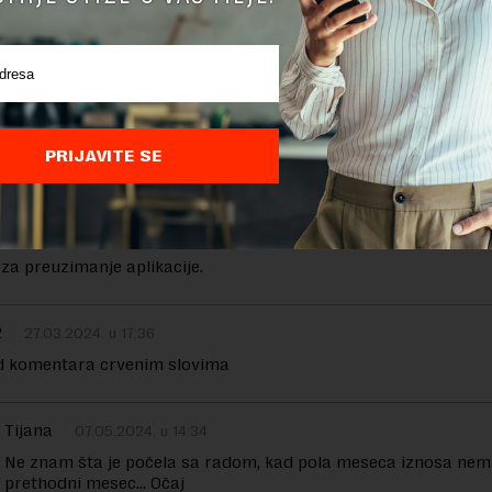
03.2024. u 18:17
čela je da ne radi.
с Мирко
23.07.2024. u 13:47
PRIJAVITE SE
 расун
.03.2024. u 19:21
 za preuzimanje aplikacije.
2
27.03.2024. u 17:36
d komentara crvenim slovima
Tijana
07.05.2024. u 14:34
Ne znam šta je počela sa radom, kad pola meseca iznosa nem
prethodni mesec… Očaj