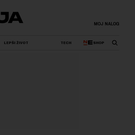
MOJ NALOG
SHOP
LEPŠI ŽIVOT
TECH