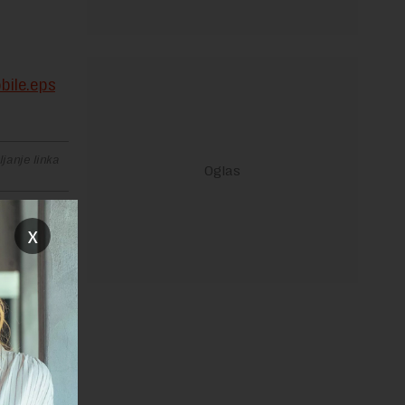
bile.eps
janje linka
x
REPLY