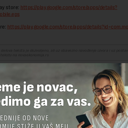
ay store:
https://play.google.com/store/apps/details?
obile.eps
re:
https://play.google.com/store/apps/details?id=com.mo
delova teksta je dozvoljeno, ali uz obavezno navođenje izvora i uz postavl
 tekstu na novaekonomija.rs
STRUJA
eme je novac,
dimo ga za vas.
I(8)
m
26.03.2024. u 17:17
EDNIJE OD NOVE
MIJE STIŽE U VAŠ MEJL.