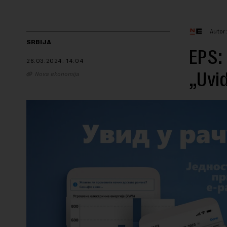
Autor
SRBIJA
EPS: 
26.03.2024.
14:04
„Uvid
Nova ekonomija