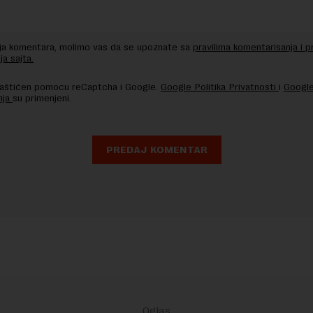
nja komentara, molimo vas da se upoznate sa
pravilima komentarisanja i p
ja sajta.
 zaštićen pomocu reCaptcha i Google.
Google Politika Privatnosti
i
Google
nja
su primenjeni.