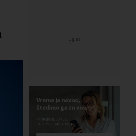
a
Vreme je novac,
štedimo ga za vas.
NAJVREDNIJE OD NOVE
EKONOMIJE STIŽE U VAŠ MEJL.