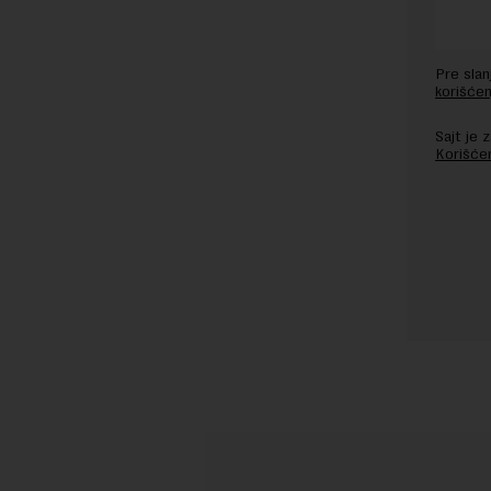
Pre sla
korišćen
Sajt je
Korišće