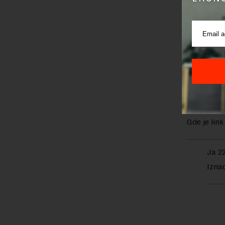
Luka
26.
Tačnije, po
Келе
Нема
Milos
26
Gde je link
Ja 2
Izna