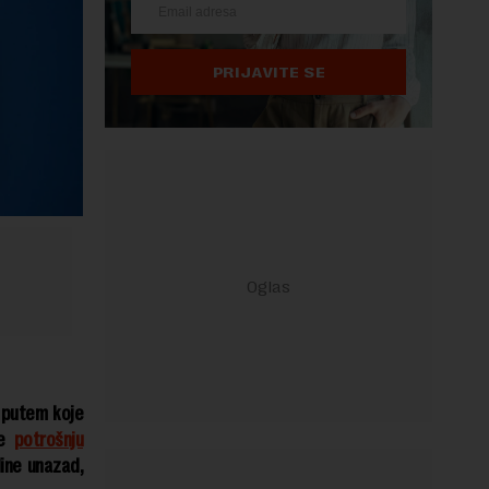
PRIJAVITE SE
“ putem koje
te
potrošnju
dine unazad,