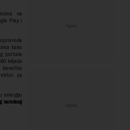
nicima na
le Play i
roprivrede
cima kako
eg portala
80 hiljada
 benefite
rektor za
u energiju
g narednog