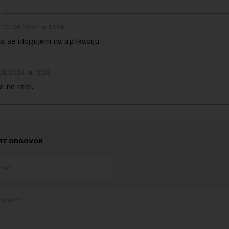
23.06.2024. u 13:56
 se ulogujem na aplikaciju
08.2024. u 12:59
 ne radi.
TE ODGOVOR