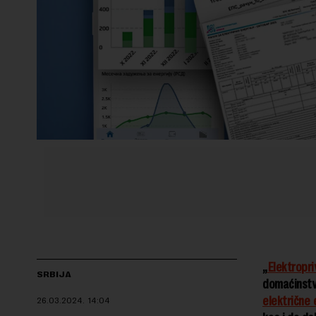
„
Elektropri
SRBIJA
domaćinst
električne 
26.03.2024.
14:04