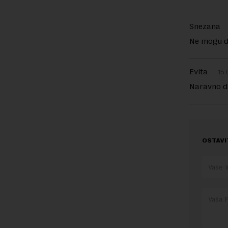
Snezana
Ne mogu da
Evita
15.
Naravno da
OSTAVI