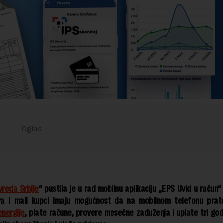
vreda Srbije
“ pustila je u rad mobilnu aplikaciju „EPS Uvid u račun
va i mali kupci imaju mogućnost da na mobilnom telefonu pra
energije
, plate račune, provere mesečne zaduženja i uplate tri go