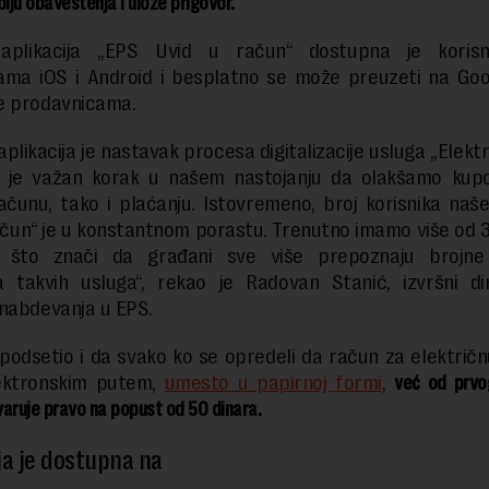
biju obaveštenja i ulože prigovor.
aplikacija „EPS Uvid u račun“ dostupna je koris
ama iOS i Android i besplatno se može preuzeti na Goog
e prodavnicama.
aplikacija je nastavak procesa digitalizacije usluga „Elekt
To je važan korak u našem nastojanju da olakšamo kup
ačunu, tako i plaćanju. Istovremeno, broj korisnika naš
ačun“ je u konstantnom porastu. Trenutno imamo više od 3
a, što znači da građani sve više prepoznaju brojne
ja takvih usluga“, rekao je Radovan Stanić, izvršni di
nabdevanja u EPS.
 podsetio i da svako ko se opredeli da račun za električn
lektronskim putem,
umesto u papirnoj formi
,
već od prvo
aruje pravo na popust od 50 dinara.
ja je dostupna na