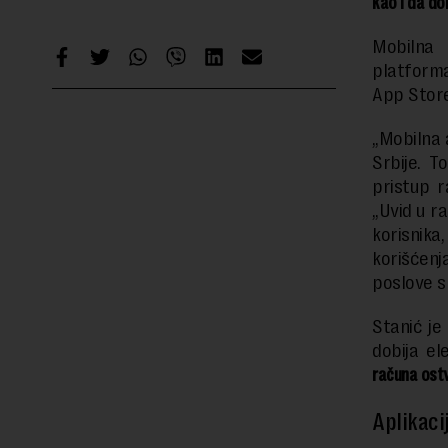
kao i da do
Mobilna 
platform
App Stor
„Mobilna 
Srbije. 
pristup r
„Uvid u r
korisnik
korišćen
poslove s
Stanić je
dobija e
računa ostv
Aplikaci