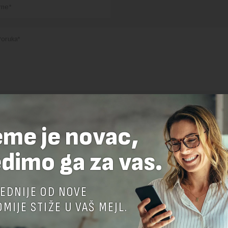
nja komentara, molimo vas da se upoznate sa
pravilima komentarisanja i p
ja sajta.
eme je novac,
 zaštićen pomocu reCaptcha i Google.
Google Politika Privatnosti
i
Google
nja
su primenjeni.
dimo ga za vas.
EDNIJE OD NOVE
MIJE STIŽE U VAŠ MEJL.