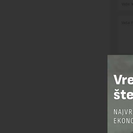
Pre sla
korišćen
Vr
Sajt je
Korišće
šte
NAJVR
EKONO