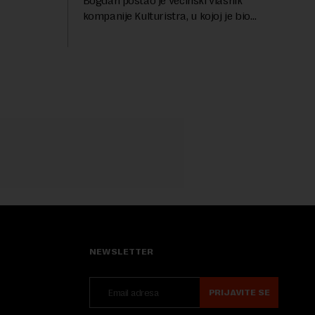
Bogdan postao je većinski vlasnik
...
kompanije Kulturistra, u kojoj je bio
suvlasnik sa, između ostalog, aktuelnom
ministarkom rudarstva i energetike u
Vladi Srbije, Dubravkom...
NEWSLETTER
PRIJAVITE SE