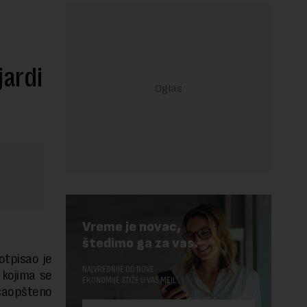
jardi
Vreme je novac,
štedimo ga za vas.
otpisao je
NAJVREDNIJE OD NOVE
 kojima se
EKONOMIJE STIŽE U VAŠ MEJL.
 saopšteno