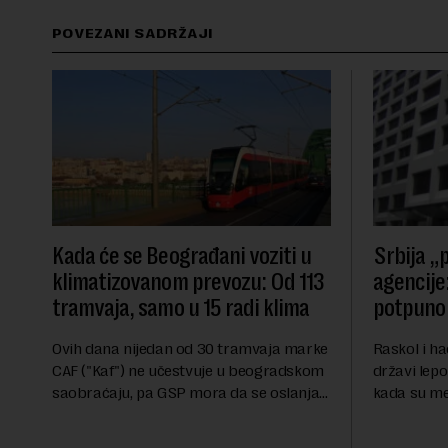
POVEZANI SADRŽAJI
Kada će se Beograđani voziti u
Srbija „p
klimatizovanom prevozu: Od 113
agencije:
tramvaja, samo u 15 radi klima
potpuno 
Ovih dana nijedan od 30 tramvaja marke
Raskol i ha
CAF ("Kaf") ne učestvuje u beogradskom
državi lepo
saobraćaju, pa GSP mora da se oslanja
kada su me
na stara vozila bez klima uređaja, kažu
ekonomske i
za Novu ekonomiju iz Sindikata Centar –
sveta uvozi