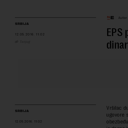
Autor
SRBIJA
EPS p
12.05.2016.
11:02
dinar
Tanjug
Vršilac d
SRBIJA
ugovore s
obezbeđuj
12.05.2016.
11:02