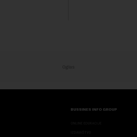
kanalizacionog sistema u Beog
BUSSINES INFO GROUP
ONLINE EDUKACIJE
IZDAVAŠTVO