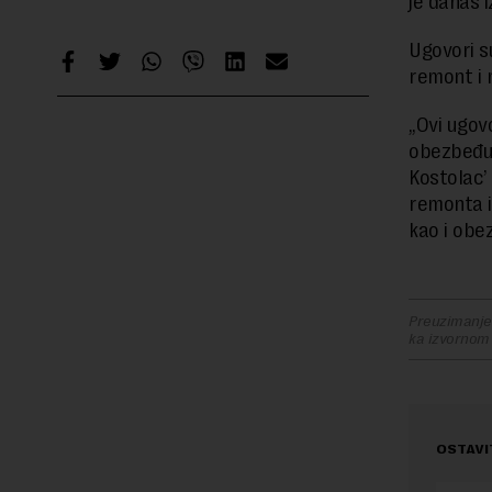
je danas i
Ugovori s
remont i 
„Ovi ugov
obezbeđuj
Kostolac’
remonta i
kao i obez
Preuzimanje 
ka izvornom
OSTAVI