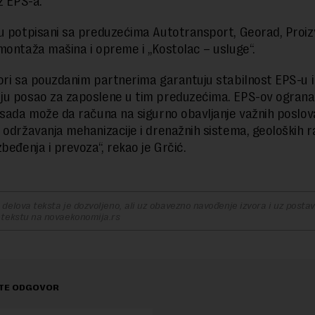
z EPS-a.
u potpisani sa preduzećima Autotransport, Georad, Proiz
montaža mašina i opreme i „Kostolac – usluge“.
ori sa pouzdanim partnerima garantuju stabilnost EPS-u i
u posao za zaposlene u tim preduzećima. EPS-ov ograna
 sada može da računa na sigurno obavljanje važnih poslov
 održavanja mehanizacije i drenažnih sistema, geoloških r
beđenja i prevoza“, rekao je Grčić.
delova teksta je dozvoljeno, ali uz obavezno navođenje izvora i uz postavl
 tekstu na novaekonomija.rs
TE ODGOVOR