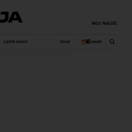
MOJ NALOG
SHOP
LEPŠI ŽIVOT
TECH