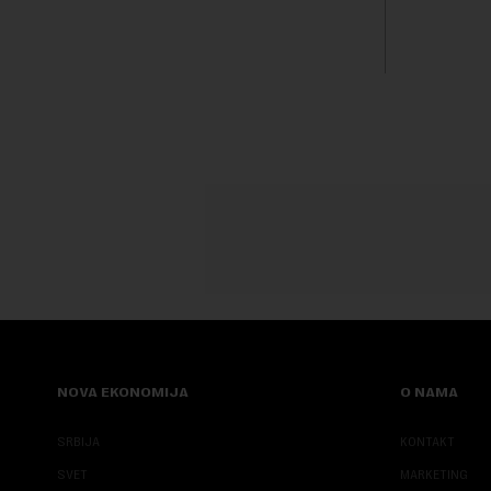
GSP i Centr...
kvalitet...
NOVA EKONOMIJA
O NAMA
SRBIJA
KONTAKT
SVET
MARKETING