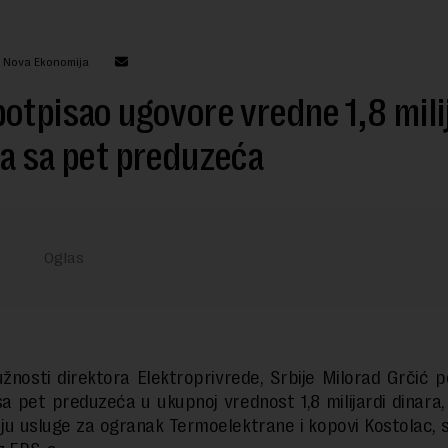
: Nova Ekonomija
otpisao ugovore vredne 1,8 mili
a sa pet preduzeća
užnosti direktora Elektroprivrede, Srbije Milorad Grčić p
a pet preduzeća u ukupnoj vrednost 1,8 milijardi dinara,
u usluge za ogranak Termoelektrane i kopovi Kostolac,