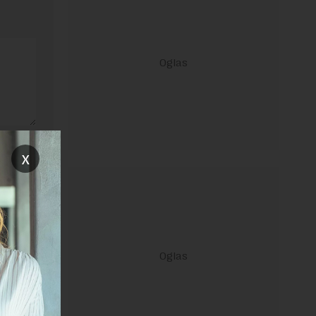
ravilima
x
 Uslovi