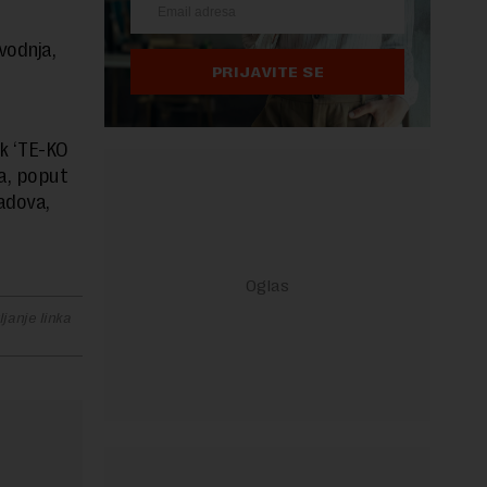
vodnja,
PRIJAVITE SE
k ‘TE-KO
a, poput
adova,
janje linka