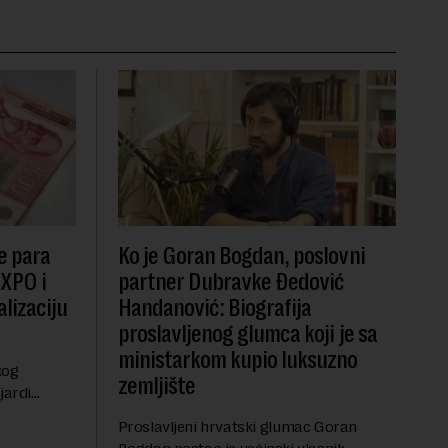
e para
Ko je Goran Bogdan, poslovni
EXPO i
partner Dubravke Đedović
lizaciju
Handanović: Biografija
proslavljenog glumca koji je sa
ministarkom kupio luksuzno
kog
zemljište
jardi
ve 1,5
Proslavljeni hrvatski glumac Goran
t centralnog