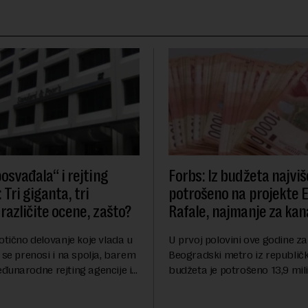
osvađala“ i rejting
Forbs: Iz budžeta najviš
 Tri giganta, tri
potrošeno na projekte 
različite ocene, zašto?
Rafale, najmanje za kana
otično delovanje koje vlada u
U prvoj polovini ove godine za
 se prenosi i na spolja, barem
Beogradski metro iz republič
đunarodne rejting agencije i
budžeta je potrošeno 13,9 mili
nstitucije u pitanju. Mi od
dinara, za novi most preko Sa
mo inflaciju, robu lošijeg
milijardi dinara, a za projeka