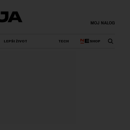
MOJ NALOG
SHOP
LEPŠI ŽIVOT
TECH