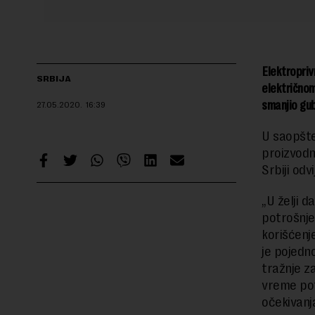
Elektropriv
SRBIJA
električnom
smanjio gubi
27.05.2020.
16:39
U saopšte
proizvodn
Srbiji odv
„U želji 
potrošnje
korišćenj
je pojedn
tražnje z
vreme pot
očekivanj