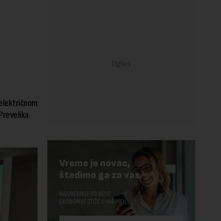
 električnom
Prevelika
Vreme je novac,
štedimo ga za vas.
NAJVREDNIJE OD NOVE
EKONOMIJE STIŽE U VAŠ MEJL.