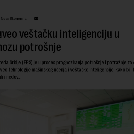
: Nova Ekonomija
veo veštačku inteligenciju u
nozu potrošnje
reda Srbije (EPS) je u proces prognoziranja potrošnje i potražnje za
veo tehnologije mašinskog učenja i veštačke inteligencije, kako bi 
li i nedov...