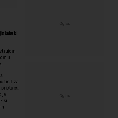
je kako bi
 strujom
jom u
e.
ja
dlučili za
 pristupa
ije
k su
ih