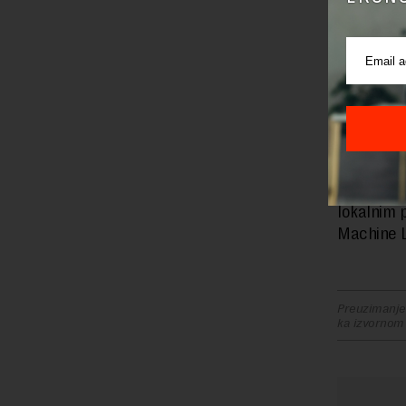
Podaci pr
na Azure t
podataka 
potrebno
Istovreme
poboljšav
Projekat 
lokalnim 
Machine L
Preuzimanje 
ka izvornom