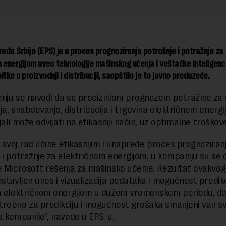
reda Srbije (EPS) je u proces prognoziranja potrošnje i potražnje za
 energijom uveo tehnologije mašinskog učenja i veštačke inteligenci
tke u proizvodnji i distribuciji, saopštilo je to javno preduzeće.
nju se navodi da se preciznijom prognozom potražnje za
ja, snabdevanje, distribucija i trgovina električnom energi
ijali može odvijati na efikasniji način, uz optimalne troškov
da svoj rad učine efikasnijim i unaprede proces prognoziran
 i potražnje za električnom energijom, u kompaniju su se o
e Microsoft rešenja za mašinsko učenje. Rezultat ovakvog
ostavljen unos i vizualizacija podataka i mogućnost predikc
a električnom energijom u dužem vremenskom periodu, do
rebno za predikciju i mogućnost grešaka smanjeni van sv
a kompanije“, navode u EPS-u.