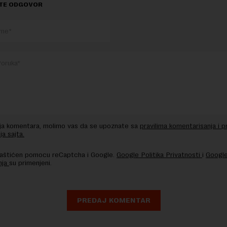
TE ODGOVOR
nja komentara, molimo vas da se upoznate sa
pravilima komentarisanja i p
ja sajta.
 zaštićen pomocu reCaptcha i Google.
Google Politika Privatnosti
i
Google
nja
su primenjeni.