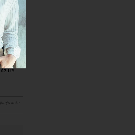
 zasnovano
izi
je sada je
veštaja
hovim
t Azure
janje linka