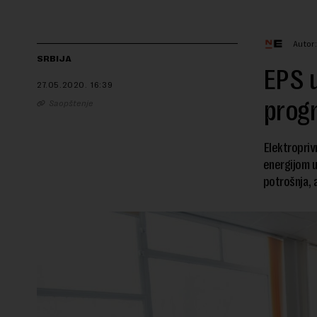
Autor
SRBIJA
EPS u
27.05.2020.
16:39
prog
Saopštenje
Elektropriv
energijom u
potrošnja, a