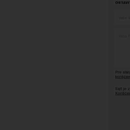
OSTAVI
Pre sla
korišćen
Sajt je
Korišće