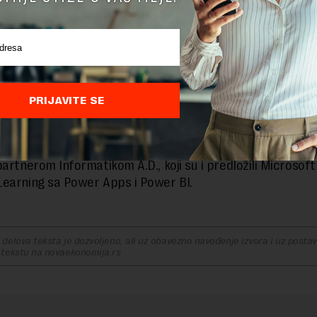
ikupljeni u poslednjih dvadeset godina uneti su u rešenje
ehnologiji koje koristi mašinsko učenje, a zahvaljujući anal
u realnom vremenu i automatizaciji, za prognozu potrošn
 samo 15 minuta umesto dva sata.
no, Power Bi vizualizacija, umesto ručno pripremljenih iz
PRIJAVITE SE
a donošenje odluka u realnom vremenu.
je uspešno implementiran u saradnji sa Microsoftom i nji
partnerom Informatikom A.D., koji su i predložili Microsof
earning sa Power Apps i Power BI.
delova teksta je dozvoljeno, ali uz obavezno navođenje izvora i uz postavl
 tekstu na novaekonomija.rs