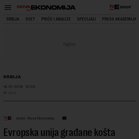
SHOP
SRBIJA
SVET
PRIČE I ANALIZE
SPECIJALI
PRESS AKADEMIJA
SRBIJA
16.01.2018.
13:02
Beta
Autor: Nova Ekonomija
Evropska unija građane košta