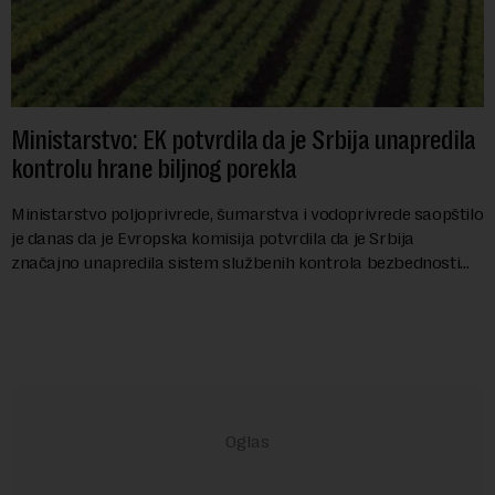
Ministarstvo: EK potvrdila da je Srbija unapredila
kontrolu hrane biljnog porekla
Ministarstvo poljoprivrede, šumarstva i vodoprivrede saopštilo
je danas da je Evropska komisija potvrdila da je Srbija
značajno unapredila sistem službenih kontrola bezbednosti
hrane biljnog porekla, te da k...