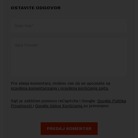
OSTAVITE ODGOVOR
Pre slanja komentara, molimo vas da se upoznate sa
pravilima komentarisanja i pravilima korišćenja sajta.
Sajt je zaštićen pomocu reCaptcha i Google.
Google Politika
Privatnosti
i
Google Uslovi Korišćenja
su primenjeni.