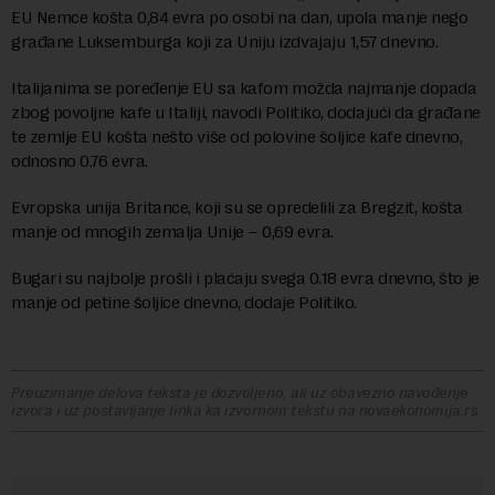
EU Nemce košta 0,84 evra po osobi na dan, upola manje nego
građane Luksemburga koji za Uniju izdvajaju 1,57 dnevno.
Italijanima se poređenje EU sa kafom možda najmanje dopada
zbog povoljne kafe u Italiji, navodi Politiko, dodajući da građane
te zemlje EU košta nešto više od polovine šoljice kafe dnevno,
odnosno 0.76 evra.
Evropska unija Britance, koji su se opredelili za Bregzit, košta
manje od mnogih zemalja Unije – 0,69 evra.
Bugari su najbolje prošli i plaćaju svega 0.18 evra dnevno, što je
manje od petine šoljice dnevno, dodaje Politiko.
Preuzimanje delova teksta je dozvoljeno, ali uz obavezno navođenje
izvora i uz postavljanje linka ka izvornom tekstu na novaekonomija.rs