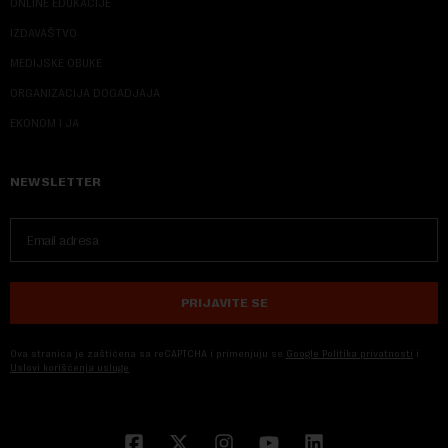
ONLINE EDUKACIJE
IZDAVAŠTVO
MEDIJSKE OBUKE
ORGANIZACIJA DOGADJAJA
EKONOM I JA
NEWSLETTER
PRIJAVITE SE
Ova stranica je zaštićena sa reCAPTCHA i primenjuju se
Google Politika privatnosti
i
Uslovi korišćenja usluge