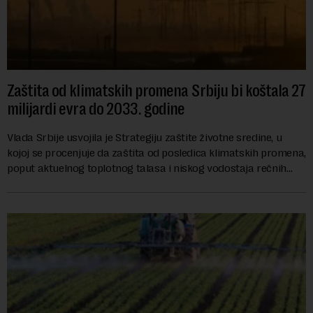
Zaštita od klimatskih promena Srbiju bi koštala 27
milijardi evra do 2033. godine
Vlada Srbije usvojila je Strategiju zaštite životne sredine, u
kojoj se procenjuje da zaštita od posledica klimatskih promena,
poput aktuelnog toplotnog talasa i niskog vodostaja rečnih
slivova, zahteva inve...