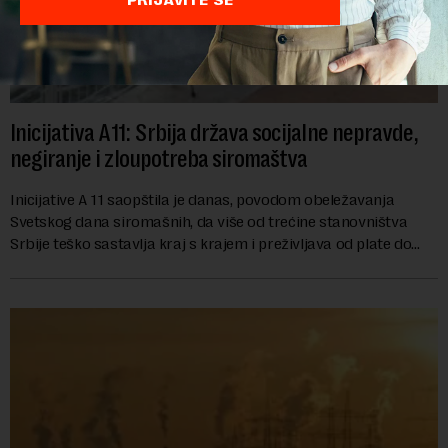
Inicijativa A11: Srbija država socijalne nepravde,
negiranje i zloupotreba siromaštva
Inicijative A 11 saopštila je danas, povodom obeležavanja
Svetskog dana siromašnih, da više od trećine stanovništva
Srbije teško sastavlja kraj s krajem i preživljava od plate do
plate.U saopštenju piše ...