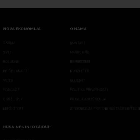
NOVA EKONOMIJA
O NAMA
SRBIJA
KONTAKT
SVET
MARKETING
KOLUMNE
IMPRESSUM
PRIČE I ANALIZE
NJUZLETER
VIDEO
KLIJENTI
PODCAST
POLITIKA PRIVATNOSTI
ODRŽIVOST
PRAVILA KORIŠĆENJA
LEPŠI ŽIVOT
SMERNICE ZA PRIMENU VEŠTAČKE INTELI
BUSSINES INFO GROUP