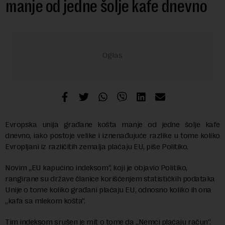
manje od jedne šolje kafe dnevno
Evropska unija građane košta manje od jedne šolje kafe
dnevno, iako postoje velike i iznenađujuće razlike u tome koliko
Evropljani iz različitih zemalja plaćaju EU, piše Politiko.
Novim „EU kapućino indeksom“, koji je objavio Politiko,
rangirane su države članice korišćenjem statističkih podataka
Unije o tome koliko građani plaćaju EU, odnosno koliko ih ona
„kafa sa mlekom košta“.
Tim indeksom srušen je mit o tome da „Nemci plaćaju račun“.