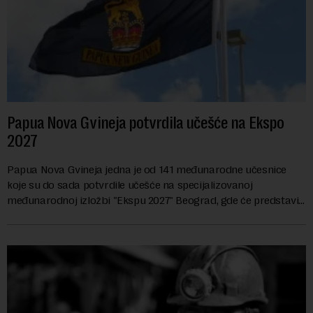
Papua Nova Gvineja potvrdila učešće na Ekspo
2027
Papua Nova Gvineja jedna je od 141 međunarodne učesnice
koje su do sada potvrdile učešće na specijalizovanoj
međunarodnoj izložbi "Ekspu 2027" Beograd, gde će predstaviti
i kao državu sa najvećom jezičkom ra...