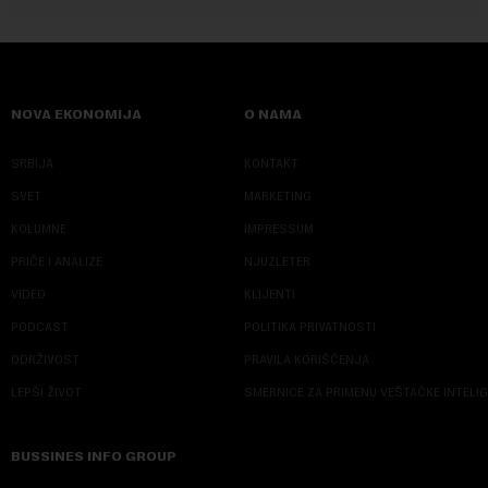
NOVA EKONOMIJA
O NAMA
SRBIJA
KONTAKT
SVET
MARKETING
KOLUMNE
IMPRESSUM
PRIČE I ANALIZE
NJUZLETER
VIDEO
KLIJENTI
PODCAST
POLITIKA PRIVATNOSTI
ODRŽIVOST
PRAVILA KORIŠĆENJA
LEPŠI ŽIVOT
SMERNICE ZA PRIMENU VEŠTAČKE INTELI
BUSSINES INFO GROUP