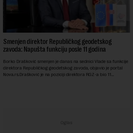
Smenjen direktor Republičkog geodetskog
zavoda: Napušta funkciju posle 11 godina
Borko Drašković smenjen je danas na sednici Vlade sa funkcije
direktora Republičkog geodetskog zavoda, objavio je portal
Nova.rs.Drašković je na poziciji direktora RGZ-a bio 11
godina.Kako piše Nova....