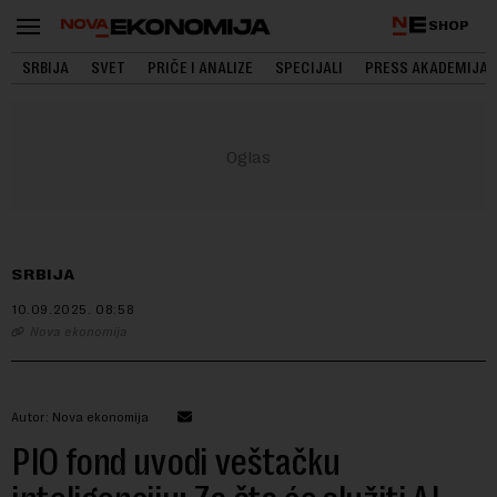
SHOP
SRBIJA
SVET
PRIČE I ANALIZE
SPECIJALI
PRESS AKADEMIJA
SRBIJA
10.09.2025.
08:58
Nova ekonomija
Autor: Nova ekonomija
PIO fond uvodi veštačku