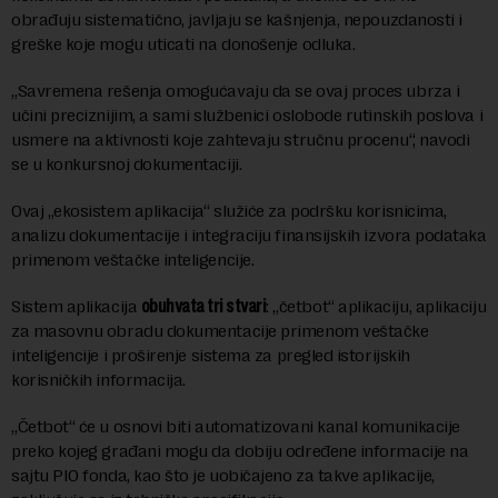
obrađuju sistematično, javljaju se kašnjenja, nepouzdanosti i
greške koje mogu uticati na donošenje odluka.
„Savremena rešenja omogućavaju da se ovaj proces ubrza i
učini preciznijim, a sami službenici oslobode rutinskih poslova i
usmere na aktivnosti koje zahtevaju stručnu procenu“, navodi
se u konkursnoj dokumentaciji.
Ovaj „ekosistem aplikacija“ služiće za podršku korisnicima,
analizu dokumentacije i integraciju finansijskih izvora podataka
primenom veštačke inteligencije.
Sistem aplikacija
obuhvata tri stvari
: „četbot“ aplikaciju, aplikaciju
za masovnu obradu dokumentacije primenom veštačke
inteligencije i proširenje sistema za pregled istorijskih
korisničkih informacija.
„Četbot“ će u osnovi biti automatizovani kanal komunikacije
preko kojeg građani mogu da dobiju određene informacije na
sajtu PIO fonda, kao što je uobičajeno za takve aplikacije,