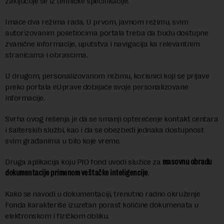
zaključuje se iz tehničke specifikacije.
Imaće dva režima rada. U prvom, javnom režimu, svim
autorizovanim posetiocima portala treba da budu dostupne
zvanične informacije, uputstva i navigacija ka relevantnim
stranicama i obrascima.
U drugom, personalizovanom režimu, korisnici koji se prijave
preko portala eUprave dobijaće svoje personalizovane
informacije.
Svrha ovog rešenja je da se smanji opterećenje kontakt centara
i šalterskih službi, kao i da se obezbedi jednaka dostupnost
svim građanima u bilo koje vreme.
Druga aplikacija koju PIO fond uvodi služiće za
masovnu obradu
dokumentacije primenom veštačke inteligencije
.
Kako se navodi u dokumentaciji, trenutno radno okruženje
Fonda karakteriše izuzetan porast količine dokumenata u
elektronskom i fizičkom obliku.