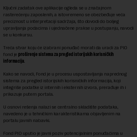
Ključni zadatak ove aplikacije ogleda se u značajnom
rasterećenju zaposlenih, a istovremeno se obezbeđuje veća
preciznost u interpretaciji sadržaja, što dovodi do boljeg
upravljanja podacima i ujednačene prakse u postupanju, navodi
se u konkursu.
Treća stvar koju će izabrani ponuđač morati da uradi za PIO
fond je
proširenje sistema za pregled istorijskih korisničkih
informacija
.
Kako se navodi, Fond je u procesu uspostavljanja naprednog
sistema za pregled istorijskih korisničkih informacija, koji
integriše podatke iz internih i eksternih izvora, prerađuje ih i
prikazuje putem portala.
U osnovi rešenja nalazi se centralno skladište podataka,
navedeno je u tehničkim karakteristikama objavljenim na
portalu javnih nabavki.
Fond PIO uputio je javni poziv potencijalnim ponuđačima u