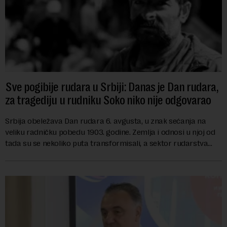
Sve pogibije rudara u Srbiji: Danas je Dan rudara,
za tragediju u rudniku Soko niko nije odgovarao
Srbija obeležava Dan rudara 6. avgusta, u znak sećanja na
veliku radničku pobedu 1903. godine. Zemlja i odnosi u njoj od
tada su se nekoliko puta transformisali, a sektor rudarstva
danas karakterišu velike r...