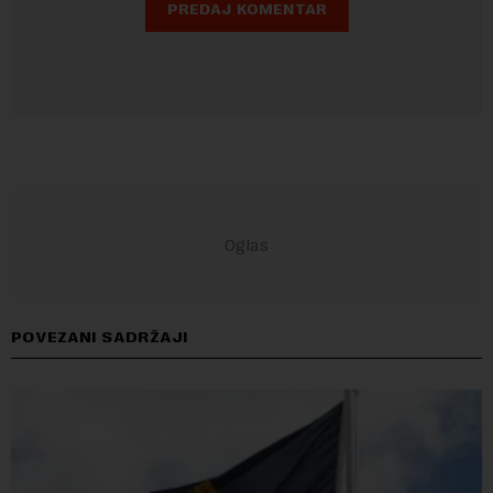
POVEZANI SADRŽAJI