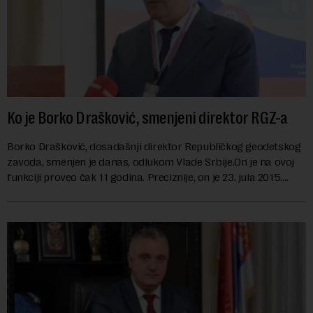
Ko je Borko Drašković, smenjeni direktor RGZ-a
Borko Drašković, dosadašnji direktor Republičkog geodetskog
zavoda, smenjen je danas, odlukom Vlade Srbije.On je na ovoj
funkciji proveo čak 11 godina. Preciznije, on je 23. jula 2015.
izabran za v.d. di...