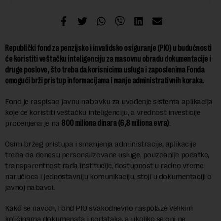
Republički fond za penzijsko i invalidsko osiguranje (PIO) u budućnosti
će koristiti veštačku inteligenciju za masovnu obradu dokumentacije i
druge poslove, što treba da korisnicima usluga i zaposlenima Fonda
omogući brži pristup informacijama i manje administrativnih koraka.
Fond je raspisao javnu nabavku za uvođenje sistema aplikacija
koje će koristiti veštačku inteligenciju, a vrednost investicije
procenjena je na
800 miliona dinara (6,8 miliona evra)
.
Osim bržeg pristupa i smanjenja administracije, aplikacije
treba da donesu personalizovane usluge, pouzdanije podatke,
transparentnost rada institucije, dostupnost u radno vreme
naručioca i jednostavniju komunikaciju, stoji u dokumentaciji o
javnoj nabavci.
Kako se navodi, Fond PIO svakodnevno raspolaže velikim
količinama dokumenata i podataka, a ukoliko se oni ne