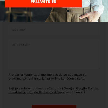
PRIJAVITE SE
OSTAVITE ODGOVOR
Pre slanja komentara, molimo vas da se upoznate sa
pravilima komentarisanja i pravilima korišćenja sajta.
Sajt je zaštićen pomocu reCaptcha i Google.
Google Politika
Privatnosti
i
Google Uslovi Korišćenja
su primenjeni.