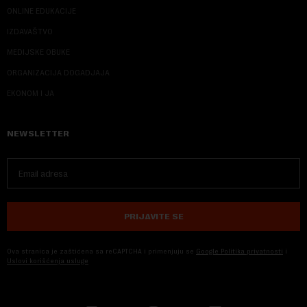
ONLINE EDUKACIJE
IZDAVAŠTVO
MEDIJSKE OBUKE
ORGANIZACIJA DOGADJAJA
EKONOM I JA
NEWSLETTER
PRIJAVITE SE
Ova stranica je zaštićena sa reCAPTCHA i primenjuju se
Google Politika privatnosti
i
Uslovi korišćenja usluge