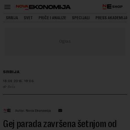
SHOP
SRBIJA
SVET
PRIČE I ANALIZE
SPECIJALI
PRESS AKADEMIJA
SRBIJA
18.09.2016.
19:06
Beta
Autor: Nova Ekonomija
Gej parada završena šetnjom od