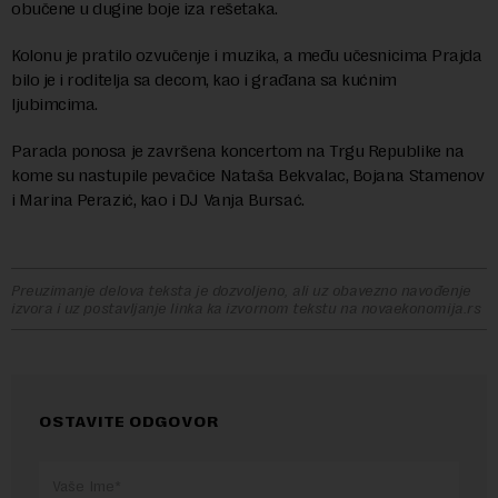
obučene u dugine boje iza rešetaka.
Kolonu je pratilo ozvučenje i muzika, a među učesnicima Prajda
bilo je i roditelja sa decom, kao i građana sa kućnim
ljubimcima.
Parada ponosa je završena koncertom na Trgu Republike na
kome su nastupile pevačice Nataša Bekvalac, Bojana Stamenov
i Marina Perazić, kao i DJ Vanja Bursać.
Preuzimanje delova teksta je dozvoljeno, ali uz obavezno navođenje
izvora i uz postavljanje linka ka izvornom tekstu na novaekonomija.rs
OSTAVITE ODGOVOR