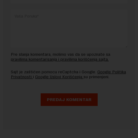
Pre slanja komentara, molimo vas da se upoznate sa
pravilima komentarisanja i pravilima korišćenja sajta.
Sajt je zaštićen pomocu reCaptcha i Google.
Google Politika
Privatnosti
i
Google Uslovi Korišćenja
su primenjeni.