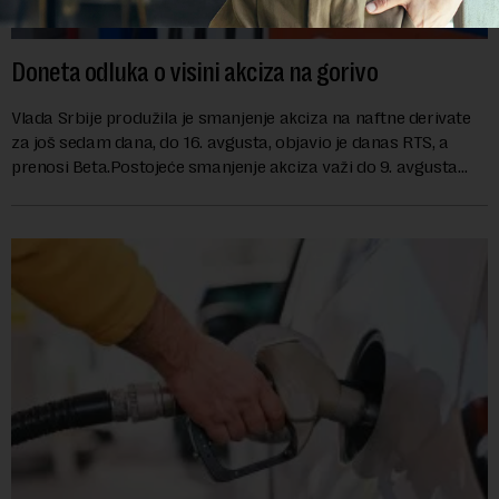
Doneta odluka o visini akciza na gorivo
Vlada Srbije produžila je smanjenje akciza na naftne derivate
za još sedam dana, do 16. avgusta, objavio je danas RTS, a
prenosi Beta.Postojeće smanjenje akciza važi do 9. avgusta
kao mera ublažavanja po...