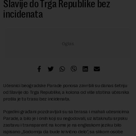
Slavije do Trga Republike bez
incidenata
Učesnici beogradske Parade ponosa završili su danas šetnju
od Slavije do Trga Republike, a kolona od više stotina učesnika
prošla je tu trasu bez incidenata.
Pojedini građani pozdravljali su sa terasa i mahali učesnicima
Parade, a bilo je i onih koji su negodovali, uz istaknutu srpsku
zastavu i transparent na kome je na engleskom jeziku bilo
ispisano „Sodomija da bude krivično delo“, sa slikom osobe