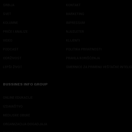
SRBIJA
KONTAKT
SVET
MARKETING
KOLUMNE
IMPRESSUM
PRIČE I ANALIZE
NJUZLETER
VIDEO
KLIJENTI
PODCAST
POLITIKA PRIVATNOSTI
ODRŽIVOST
PRAVILA KORIŠĆENJA
LEPŠI ŽIVOT
SMERNICE ZA PRIMENU VEŠTAČKE INTELI
BUSSINES INFO GROUP
ONLINE EDUKACIJE
IZDAVAŠTVO
MEDIJSKE OBUKE
ORGANIZACIJA DOGADJAJA