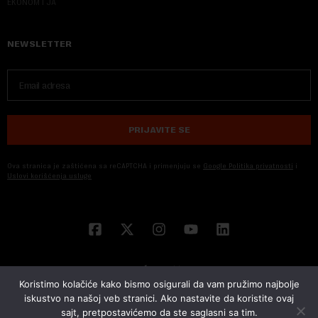
EKONOM I JA
NEWSLETTER
PRIJAVITE SE
Ova stranica je zaštićena sa reCAPTCHA i primenjuju se
Google Politika privatnosti
i
Uslovi korišćenja usluge
Koristimo kolačiće kako bismo osigurali da vam pružimo najbolje
iskustvo na našoj veb stranici. Ako nastavite da koristite ovaj
sajt, pretpostavićemo da ste saglasni sa tim.