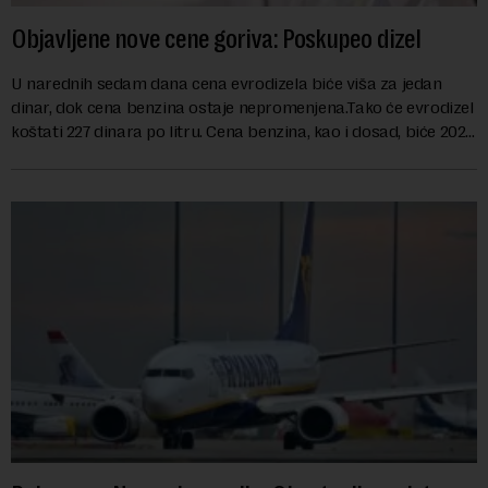
Objavljene nove cene goriva: Poskupeo dizel
U narednih sedam dana cena evrodizela biće viša za jedan
dinar, dok cena benzina ostaje nepromenjena.Tako će evrodizel
koštati 227 dinara po litru. Cena benzina, kao i dosad, biće 202
dinara po litru. ...