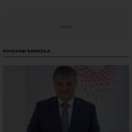
POVEZANI SADRŽAJI