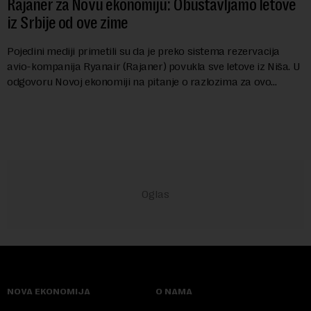
Rajaner za Novu ekonomiju: Obustavljamo letove
iz Srbije od ove zime
Pojedini mediji primetili su da je preko sistema rezervacija
avio-kompanija Ryanair (Rajaner) povukla sve letove iz Niša. U
odgovoru Novoj ekonomiji na pitanje o razlozima za ovo
povlačenje, ovaj avio-gigant...
NOVA EKONOMIJA
O NAMA