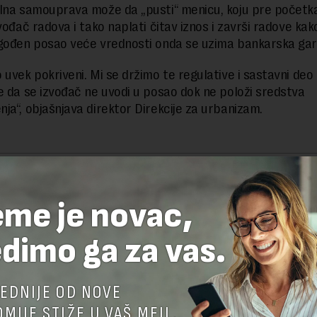
lna samouprava može da „pusti“ menicu, koju pre početk
vođač radova i tako naplati čitav iznos i završi radove kak
gođen posao veće vrednosti onda se uzima bankarska gara
 uvek pokriveni. Mi se držimo te regulative i sastavni deo
e da se izvođač ne uvodi u posao dok ne položi sredstva
ja“, objašnjava direktor Direkcije za urbanizam.
delova teksta je dozvoljeno, ali uz obavezno navođenje izvora i uz postavl
 tekstu na novaekonomija.rs
eme je novac,
dimo ga za vas.
TE ODGOVOR
EDNIJE OD NOVE
MIJE STIŽE U VAŠ MEJL.