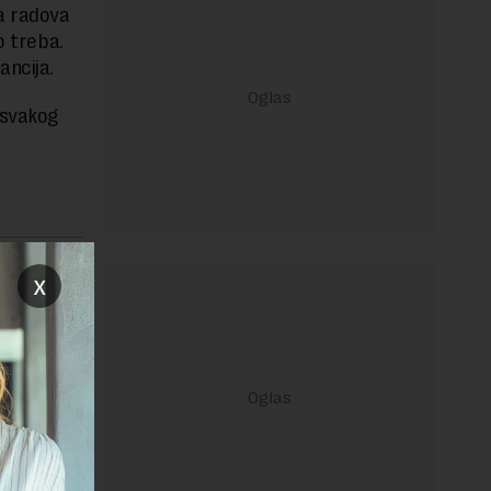
a radova
o treba.
ncija.
 svakog
janje linka
x