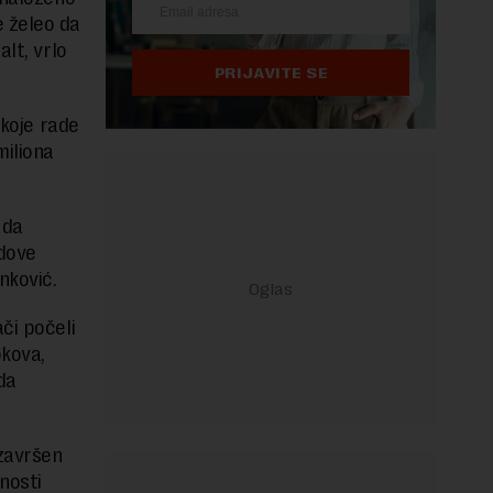
e želeo da
lt, vrlo
PRIJAVITE SE
 koje rade
miliona
 da
adove
nković.
či počeli
okova,
da
 završen
nosti