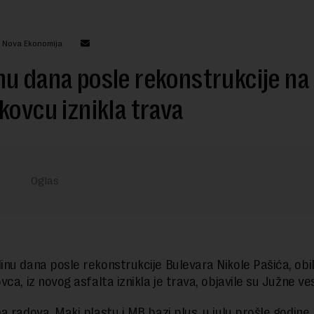
: Nova Ekonomija
u dana posle rekonstrukcije na
kovcu iznikla trava
nu dana posle rekonstrukcije Bulevara Nikole Pašića, obi
ca, iz novog asfalta iznikla je trava, objavile su Južne ves
a radova, Maki plastu i MB bazi plus, u julu prošle godine