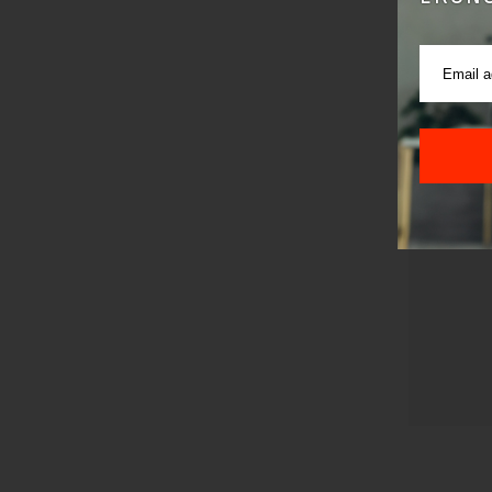
Pre sla
korišćen
Sajt je
Korišće