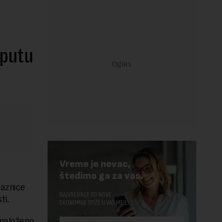
 putu
Vreme je novac,
štedimo ga za vas.
laznice
NAJVREDNIJE OD NOVE
ti.
EKONOMIJE STIŽE U VAŠ MEJL.
 naloženo