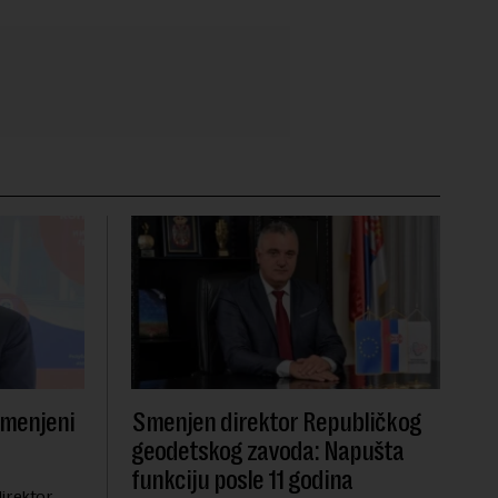
smenjeni
Smenjen direktor Republičkog
geodetskog zavoda: Napušta
funkciju posle 11 godina
irektor