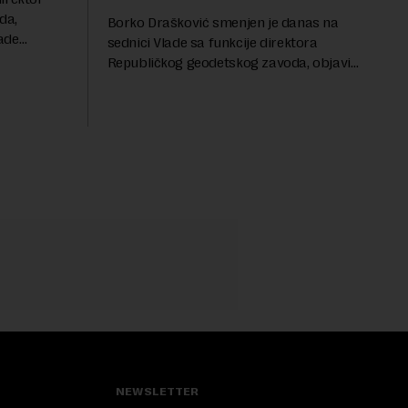
da,
Borko Drašković smenjen je danas na
ade
sednici Vlade sa funkcije direktora
roveo čak 11
Republičkog geodetskog zavoda, objavio
a 2015.
je portal Nova.rs.Drašković je na poziciji
direktora RGZ-a bio 11 godina.Kako piše
Nova....
NEWSLETTER