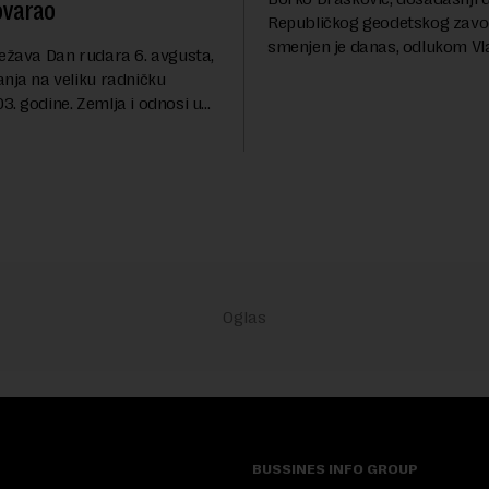
ovarao
Republičkog geodetskog zavo
smenjen je danas, odlukom Vl
ležava Dan rudara 6. avgusta,
Srbije.On je na ovoj funkciji p
anja na veliku radničku
godina. Preciznije, on je 23. jul
. godine. Zemlja i odnosi u
izabran za v.d. di...
a su se nekoliko puta
sali, a sektor rudarstva danas
velike r...
BUSSINES INFO GROUP