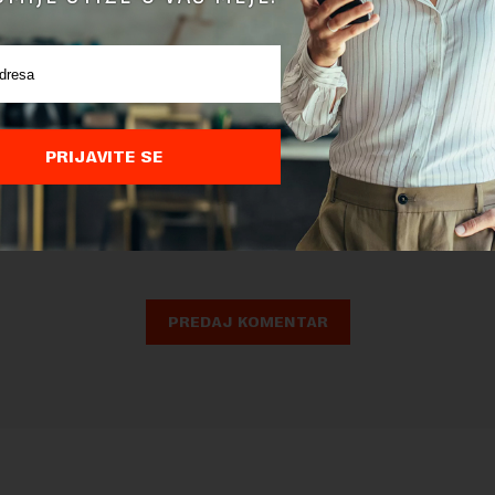
PRIJAVITE SE
nja komentara, molimo vas da se upoznate sa
pravilima komentarisanja i p
ja sajta.
 zaštićen pomocu reCaptcha i Google.
Google Politika Privatnosti
i
Google
nja
su primenjeni.