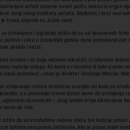
 postavljeni asfalt zamene novim pošto nadzorni organ nij
ove zbog lošeg kvaliteta asfalta. Međutim, i kroz novi asfa
 je trava, objavile su Južne vesti.
i za urbanizam i izgradnju ističu da su od nesavesnih firmi
e puteve i ulice u poslednjih godinu dana prihodovali pet 
ime penala i kazni.
stala praksa i od toga nećemo odustati. Građanima želimo
amo najbolje usluge. Ko kasni s rokovima ili loše izvede r
 snosi posledice“, rekao je direktor Direkcije Milenko Mile
se otaljavanje radova drastično smanjilo od kada su izvođa
kcionišu, a u poslednje vreme dolazi samo do probijanja r
, uglavnom opravdanih – zbog velikih broja kišnih dana ka
e može da radi.
ć ističe da se izvođačima radova plaća tek kada je posao
o je lokalna saouprava zahtevala. Ako je posao male vred