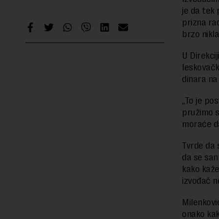
je da tek
prizna rad
brzo nikla
U Direkcij
leskovačk
dinara na 
„To je po
pružimo s
moraće da
Tvrde da 
da se san
kako kaže
izvođač n
Milenkovi
onako kak