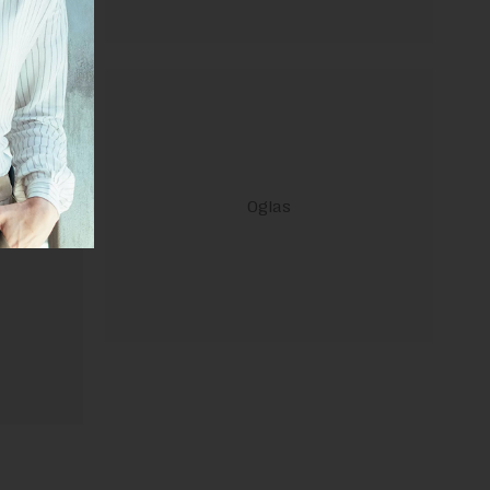
ravilima
 Uslovi