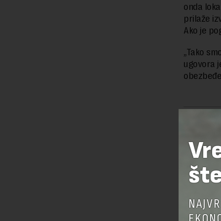
onda loka
prilaže iz
Ako je po
„Tako smo
ugovora j
obezbeđen
Preuzimanje 
ka izvornom
Vr
šte
OSTAVI
NAJVR
EKONO