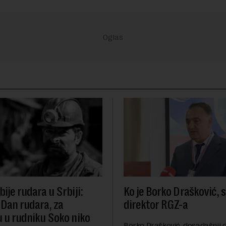
ije rudara u Srbiji:
Ko je Borko Drašković, 
 Dan rudara, za
direktor RGZ-a
u u rudniku Soko niko
Borko Drašković, dosadašnji d