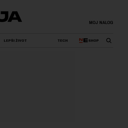
MOJ NALOG
SHOP
LEPŠI ŽIVOT
TECH