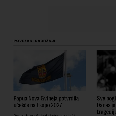
POVEZANI SADRŽAJI
Papua Nova Gvineja potvrdila
Sve pogib
učešće na Ekspo 2027
Danas je
tragedij
Papua Nova Gvineja jedna je od 141