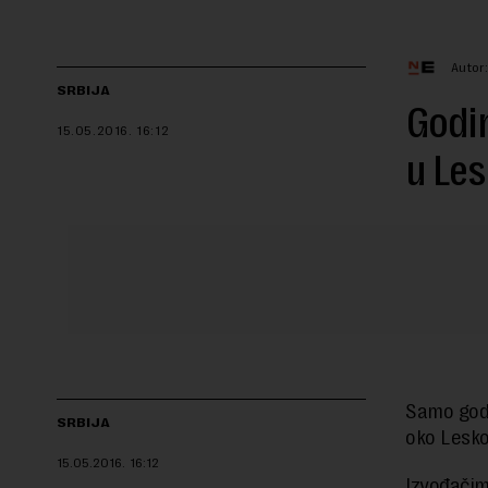
Autor
SRBIJA
Godin
15.05.2016.
16:12
u Les
Samo godi
SRBIJA
oko Leskov
15.05.2016.
16:12
Izvođačim