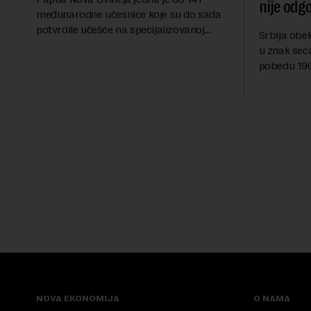
nije odg
međunarodne učesnice koje su do sada
potvrdile učešće na specijalizovanoj
Srbija obe
međunarodnoj izložbi "Ekspu 2027"
u znak seć
Beograd, gde će predstaviti i kao državu
pobedu 1903
sa najvećom jezičkom ra...
njoj od tad
transformi
karakterišu 
NOVA EKONOMIJA
O NAMA