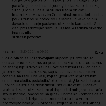
čvrsto verujem da je u Vašem slučaju u pitanju loše
ponašanje pojedinca, tj. jednog ili dva zaposlena, koji
su se igrom slučaja našli baš u tom objektu.
Imam iskustva sa svim Zrenjaninskom marketima i sa
još 20-tak od Subotice do Paraćina i nikako ne bih
dovodio u pitanje poslovnu etiku cele kompanije. Šta
više, prezadovoljan sam uslugama. A radnika stvarno
ima raznih.
Srdačan pozdrav
Kazimir
31.10.2024. u 09:26
REPLY
Složio bih se sa nezadovoljnim kupcem, jer, ovo što se
dešava u Gomexu ( možda postaje praksa i u dr. radnjama,
ne znam) nije izdvojen slučaj , već sistemski razvijen način,
ja bih rekao – šićardžluka, koji se zasniva na različitim
cenama na rafiu i na kasi, koji se „pokriva“ neprestanim
smenama akcija, podakcija,šokocena, itd, gde, kada kupac
uporno insistira na doslednosti istaknute cene, prodavci
vrate artikal ( retko kada nsplatepo istaknutoj ceni na rafu,
što bi moralo), vadeći se na grešku, nemanje vremena da se
zameni cena, itd. Npr. na istom mestu i u isto vreme (
proizvoljno neka je 15. oktobar) stoji cena za vrstu pilećeg