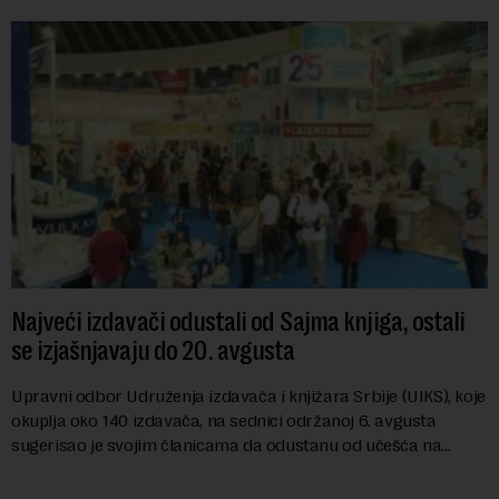
Najveći izdavači odustali od Sajma knjiga, ostali
se izjašnjavaju do 20. avgusta
Upravni odbor Udruženja izdavača i knjižara Srbije (UIKS), koje
okuplja oko 140 izdavača, na sednici održanoj 6. avgusta
sugerisao je svojim članicama da odustanu od učešća na
predstojećem Sajmu knjiga. Vrem...