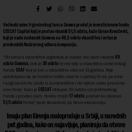
Većinski udeo
trgovinskog lanca
Gomex prodat je investicionom fondu
CEECAT Capital koji je postao vlasnik 51,5 odsto, kaže Goran Kovačević,
koji je sada suvlasnik Gomexa sa 48,5 odsto vlasništva i ostao je
.
predsednik Nadzornog odbora
kompanije
“Struktura vlasništva izgledala je ovako: bio sam vlasnik
65
odsto Gomexa
, dok je
35 odsto
firme bilo u vlasništvu američkog
fonda
SEAF
koji je bio u vlasništvu više od 13 godina. Nije
uobičajeno da se fondovi toliko zadrže u jednoj firmi, pa smo
razgovarali da izađu iz suvlasništva i da njihov udeo preuzme
novi fond. Tako je
CEECAT
otkupio 35 odsto od prethodnog
fonda i prodao sam fondu mojih
17 odsto
, postali su vlasnici
51,5 odsto
firme”, kaže Kovačević za Novu ekonomiju.
Imaju plan širenja maloprodaje u Srbiji, u narednih
pet godina, kako on najavljuje, planiraju da otvore