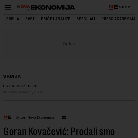
SHOP
SRBIJA
SVET
PRIČE I ANALIZE
SPECIJALI
PRESS AKADEMIJA
SRBIJA
05.04.2022.
12:28
Nova ekonomija O.B.
Autor: Nova Ekonomija
Goran Kovačević: Prodali smo