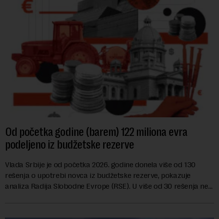
Od početka godine (barem) 122 miliona evra
podeljeno iz budžetske rezerve
Vlada Srbije je od početka 2026. godine donela više od 130
rešenja o upotrebi novca iz budžetske rezerve, pokazuje
analiza Radija Slobodne Evrope (RSE). U više od 30 rešenja ne
navodi se tačan iznos koji će ...