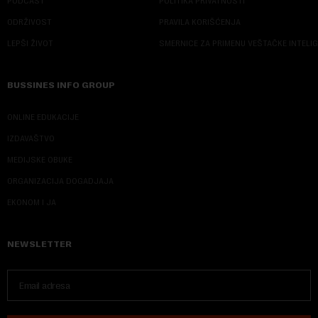
PODCAST
POLITIKA PRIVATNOSTI
ODRŽIVOST
PRAVILA KORIŠĆENJA
LEPŠI ŽIVOT
SMERNICE ZA PRIMENU VEŠTAČKE INTELI
BUSSINES INFO GROUP
ONLINE EDUKACIJE
IZDAVAŠTVO
MEDIJSKE OBUKE
ORGANIZACIJA DOGADJAJA
EKONOM I JA
NEWSLETTER