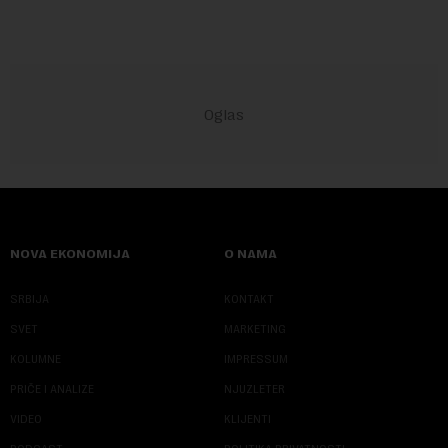
NOVA EKONOMIJA
O NAMA
SRBIJA
KONTAKT
SVET
MARKETING
KOLUMNE
IMPRESSUM
PRIČE I ANALIZE
NJUZLETER
VIDEO
KLIJENTI