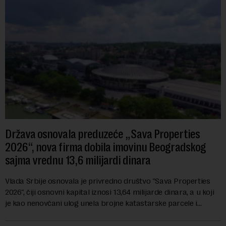
Država osnovala preduzeće „Sava Properties
2026“, nova firma dobila imovinu Beogradskog
sajma vrednu 13,6 milijardi dinara
Vlada Srbije osnovala je privredno društvo "Sava Properties
2026", čiji osnovni kapital iznosi 13,64 milijarde dinara, a u koji
je kao nenovčani ulog unela brojne katastarske parcele i
objekte u okviru kompl...