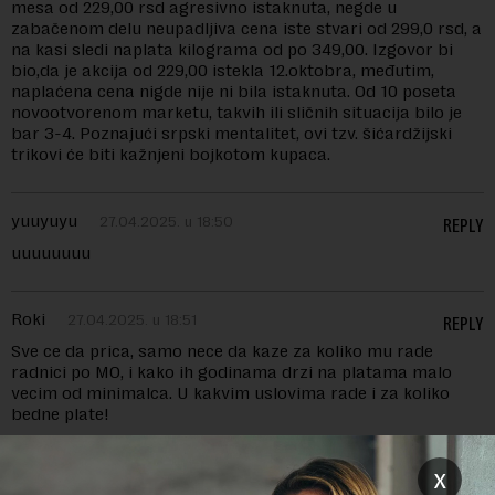
mesa od 229,00 rsd agresivno istaknuta, negde u
zabačenom delu neupadljiva cena iste stvari od 299,0 rsd, a
na kasi sledi naplata kilograma od po 349,00. Izgovor bi
bio,da je akcija od 229,00 istekla 12.oktobra, međutim,
naplaćena cena nigde nije ni bila istaknuta. Od 10 poseta
novootvorenom marketu, takvih ili sličnih situacija bilo je
bar 3-4. Poznajući srpski mentalitet, ovi tzv. šićardžijski
trikovi će biti kažnjeni bojkotom kupaca.
yuuyuyu
27.04.2025. u 18:50
REPLY
uuuuuuuu
Roki
27.04.2025. u 18:51
REPLY
Sve ce da prica, samo nece da kaze za koliko mu rade
radnici po MO, i kako ih godinama drzi na platama malo
vecim od minimalca. U kakvim uslovima rade i za koliko
bedne plate!
x
Ja sam
29.09.2025. u 00:51
REPLY