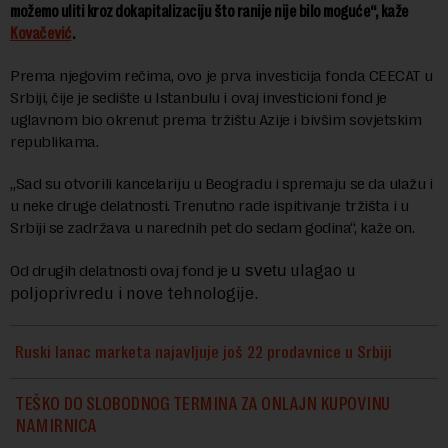
možemo uliti kroz dokapitalizaciju što ranije nije bilo moguće“, kaže
Kovačević
.
Prema njegovim rečima, ovo je prva investicija fonda CEECAT u
Srbiji, čije je sedište u Istanbulu i ovaj investicioni fond je
uglavnom bio okrenut prema tržištu Azije i bivšim sovjetskim
republikama.
„Sad su otvorili kancelariju u Beogradu i spremaju se da ulažu i
u neke druge delatnosti. Trenutno rade ispitivanje tržišta i u
Srbiji se zadržava u narednih pet do sedam godina“, kaže on.
ulagao u
Od drugih delatnosti ovaj fond je
u svetu
poljoprivredu i nove tehnologije.
Ruski lanac marketa najavljuje još 22 prodavnice u Srbiji
TEŠKO DO SLOBODNOG TERMINA ZA ONLAJN KUPOVINU
NAMIRNICA