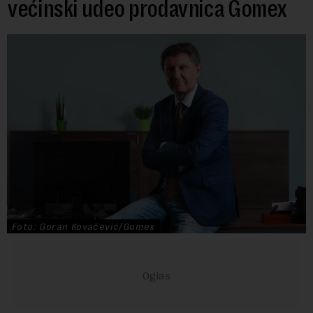
većinski udeo prodavnica Gomex
Foto: Goran Kovačević/Gomex