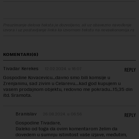
Preuzimanje delova teksta je dozvoljeno, ali uz obavezno navođenje
izvora i uz postavljanje linka ka izvornom tekstu na novaekonomija.rs
KOMENTARI(6)
Tivadar Kerekes
12.02.2024. u 16:07
REPLY
Gospodine Kovacevicu…davno smo bili komsije u
Zrenjaninu, sad zivim u Celarevu….kad god kupujem u
vasem prodajnom objektu, redovno me pokradu…15,35 din
itd. Sramota.
Branislav
26.08.2024. u 06:56
REPLY
Gospodine Tivadare,
Daleko od toga da ovim komentarom želim da
dovedem u sumnju istinitost vaše izjave, međutim,