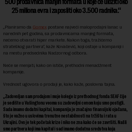
500 prodavnica manjih formata u koje će uložiti oko
25 miliona evra i zaposliti oko 3.500 radnika.
„Planiramo da
Gomex
postane najveći maloprodajni lanac u
narednih pet godina, sa prodavnicama manjeg formata,
nećemo otvarati hiper markete. Nakon toga, tražićemo
strateškog partnera“, kaže Kovačević, koji ostaje u kompaniji i
na mestu predsednika Nadzornog odbora.
Neće se menjati, kako on ističe, prethodni menadžment
kompanije.
Vrednost ugovora o prodaji je, kako kaže, poslovna tajna.
„Zadovoljan sam prodajom i moje kolege iz prethodnog fonda SEAF čije
je sedište u Vašingtonu veoma su zadovoljni cenom koju smo postigli.
Sada imamo dodatni kapital, kompanija je značajno finansijski ojačana,
što je važno u uslovima trenutne nestabilnosti na tržištu i rata u
Ukrajini. Ovo je tek početak krize i niko ne zna kako će se završiti. Našli
smo partnera koji ima kapital i sad imamo dodatna sredstva koja