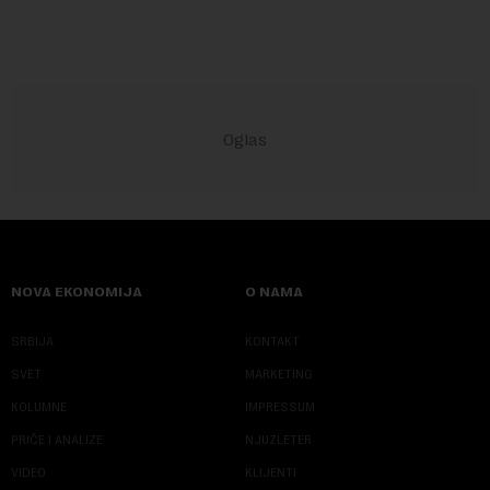
NOVA EKONOMIJA
O NAMA
SRBIJA
KONTAKT
SVET
MARKETING
KOLUMNE
IMPRESSUM
PRIČE I ANALIZE
NJUZLETER
VIDEO
KLIJENTI