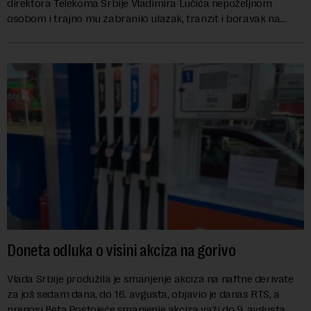
direktora Telekoma Srbije Vladimira Lučića nepoželjnom
osobom i trajno mu zabranilo ulazak, tranzit i boravak na
Kosovu, navodeći kao razlog njegove javn...
Doneta odluka o visini akciza na gorivo
Vlada Srbije produžila je smanjenje akciza na naftne derivate
za još sedam dana, do 16. avgusta, objavio je danas RTS, a
prenosi Beta.Postojeće smanjenje akciza važi do 9. avgusta