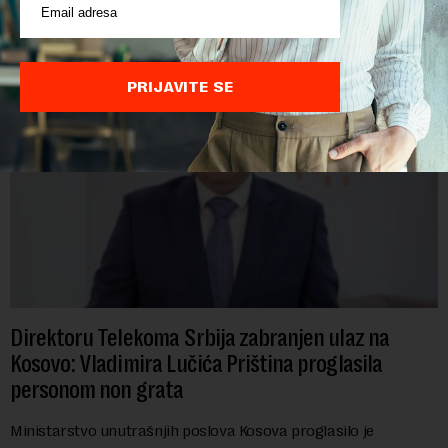
POVEZANI SADRŽAJI
PRIJAVITE SE
Direktoru Telekoma Srbija zabranjen ulaz na
Kosovo: Vladimira Lučića Priština proglasila
personom non grata
Ministarstvo unutrašnjih poslova Kosova proglasilo je