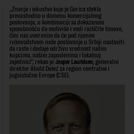
„Znanje i iskustvo koje je Gorica stekla
prevashodno u domenu komercijalnog
poslovanja, u kombinaciji sa dokazanom
sposobnošću da motiviše i vodi različite timove,
čini nas uverenim da će pod njenim
rukovodstvom naše poslovanje u Srbiji nastaviti
da raste i dodaje održivu vrednost našim
kupcima, našim zaposlenima i lokalnoj
zajednici“, rekao je
, generalni
Jesper Lauridsen
direktor Ahold Delez za region centralne i
jugoistočne Evrope (CSE).