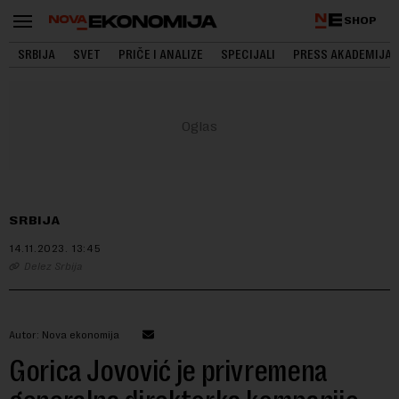
SHOP
SRBIJA
SVET
PRIČE I ANALIZE
SPECIJALI
PRESS AKADEMIJA
SRBIJA
14.11.2023.
13:45
Delez Srbija
Autor: Nova ekonomija
Gorica Jovović je privremena