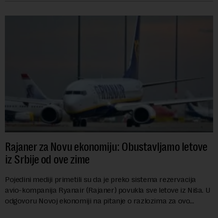
Rajaner za Novu ekonomiju: Obustavljamo letove
iz Srbije od ove zime
Pojedini mediji primetili su da je preko sistema rezervacija
avio-kompanija Ryanair (Rajaner) povukla sve letove iz Niša. U
odgovoru Novoj ekonomiji na pitanje o razlozima za ovo
povlačenje, ovaj avio-gigant...