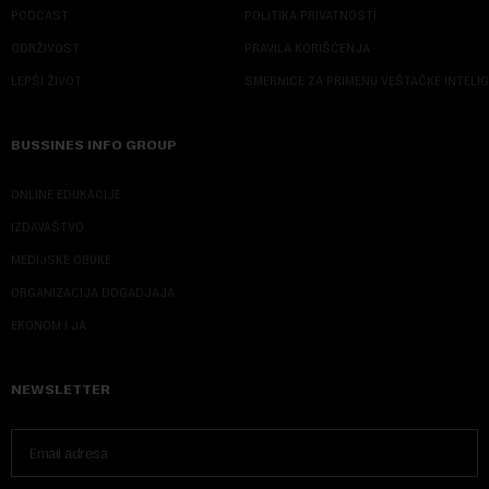
PODCAST
POLITIKA PRIVATNOSTI
ODRŽIVOST
PRAVILA KORIŠĆENJA
LEPŠI ŽIVOT
SMERNICE ZA PRIMENU VEŠTAČKE INTELI
BUSSINES INFO GROUP
ONLINE EDUKACIJE
IZDAVAŠTVO
MEDIJSKE OBUKE
ORGANIZACIJA DOGADJAJA
EKONOM I JA
NEWSLETTER