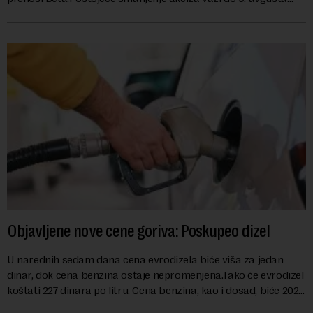
kao mera ublažavanja po...
Objavljene nove cene goriva: Poskupeo dizel
U narednih sedam dana cena evrodizela biće viša za jedan
dinar, dok cena benzina ostaje nepromenjena.Tako će evrodizel
koštati 227 dinara po litru. Cena benzina, kao i dosad, biće 202
dinara po litru. ...