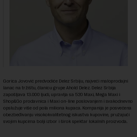
Gorica Jovović predvodiće Delez Srbiju, najveći maloprodajni
lanac na tržištu, članicu grupe Ahold Delez. Delez Srbija
zapošljava 13.000 ljudi, upravlja sa 520 Maxi, Mega Maxi i
Shop&Go prodavnica i Maxi on-line poslovanjem i svakodnevno
opslužuje više od pola miliona kupaca. Kompanija je posvećena
obezbeđivanju visokokvalitetnog iskustva kupovine, pružajući
svojim kupcima bolji izbor i širok spektar lokalnih proizvoda.