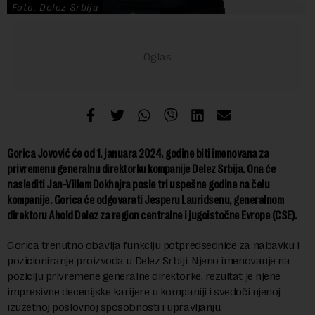
Foto: Delez Srbija
Gorica Jovović će od 1. januara 2024. godine biti imenovana za
privremenu generalnu direktorku kompanije Delez Srbija. Ona će
naslediti Jan-Villem Dokhejra posle tri uspešne godine na čelu
kompanije. Gorica će odgovarati Jesperu Lauridsenu, generalnom
direktoru Ahold Delez za region centralne i jugoistočne Evrope (CSE).
Gorica trenutno obavlja funkciju potpredsednice za nabavku i
pozicioniranje proizvoda u Delez Srbiji. Njeno imenovanje na
poziciju privremene generalne direktorke, rezultat je njene
impresivne decenijske karijere u kompaniji i svedoči njenoj
izuzetnoj poslovnoj sposobnosti i upravljanju.