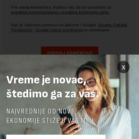
Pre slanja komentara, molimo vas da se upoznate sa
pravilima komentarisanja i pravilima korišćenja sajta.
Sajt je zaštićen pomocu reCaptcha i Google.
Google Politika
Privatnosti
i
Google Uslovi Korišćenja
su primenjeni.
x
Vreme je novac,
štedimo ga za vas.
NAJVREDNIJE OD NOVE
EKONOMIJE STIŽE U VAŠ MEJL.