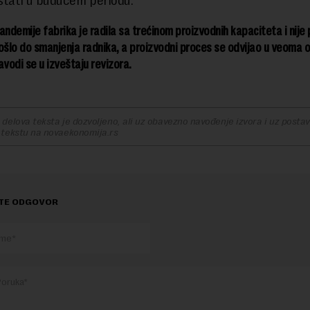
astati u budućem periodu.
andemije fabrika je radila sa trećinom proizvodnih kapaciteta i nije 
 došlo do smanjenja radnika, a proizvodni proces se odvijao u veoma
avodi se u izveštaju revizora.
delova teksta je dozvoljeno, ali uz obavezno navođenje izvora i uz postavl
 tekstu na novaekonomija.rs
TE ODGOVOR