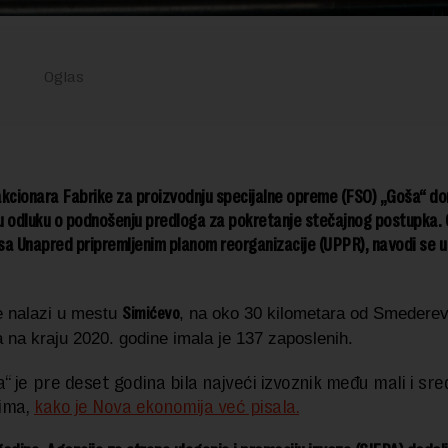
kcionara Fabrike za proizvodnju specijalne opreme (FSO) „Goša“ do
u odluku o podnošenju predloga za pokretanje stečajnog postupka. 
 sa Unapred pripremljenim planom reorganizacije (UPPR), navodi se u
Simićevo
e nalazi u mestu
, na oko 30 kilometara od Smedere
 na kraju 2020. godine imala je 137 zaposlenih.
“ je pre deset godina bila najveći izvoznik među mali i sre
ima,
kako je Nova ekonomija već pisala.