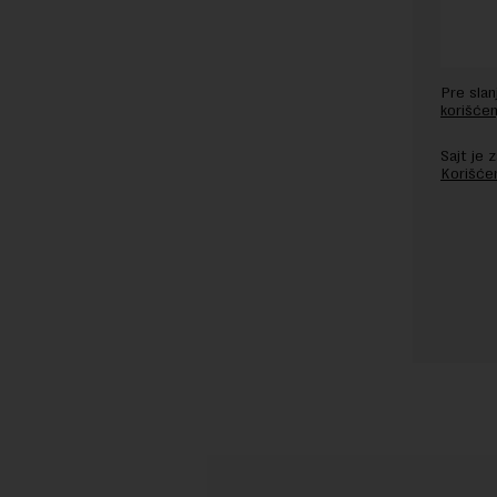
Pre sla
korišćen
Sajt je
Korišće