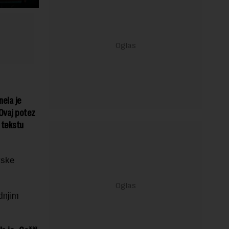
nela je
Ovaj potez
 tekstu
vske
dnjim