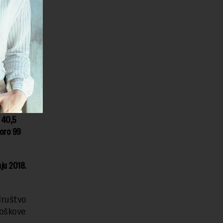
generalni
je tako
7 miliona
u 40,5
koro 99
ju 2018.
društvo
roškove