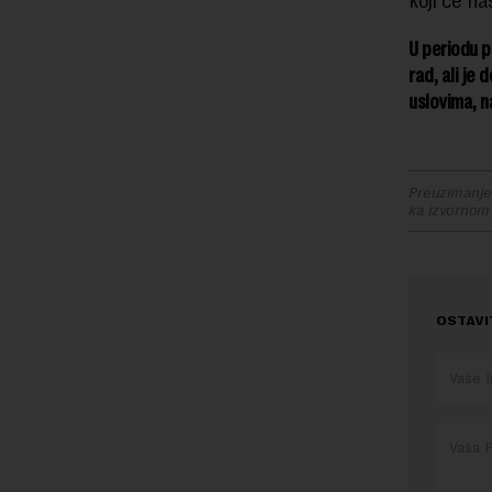
koji će n
U periodu p
rad, ali je
uslovima, n
Preuzimanje 
ka izvornom
OSTAVI