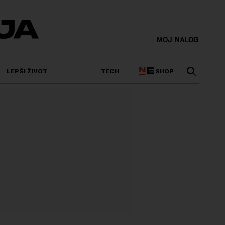
MOJ NALOG
SHOP
LEPŠI ŽIVOT
TECH