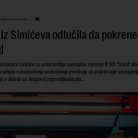
: Nova Ekonomija
iz Simićeva odlučila da pokrene
j
kcionara Fabrike za proizvodnju specijalne opreme (FSO) "Goša" don
u odluku o podnošenju podnošenju predloga za pokretanje stečajno
je u skladu sa Unapred pripremljenim pla...