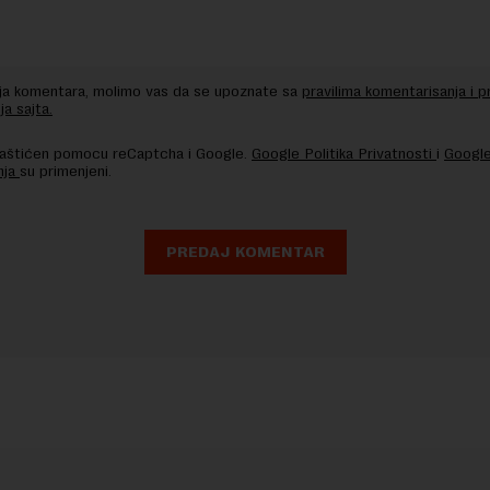
nja komentara, molimo vas da se upoznate sa
pravilima komentarisanja i p
ja sajta.
 zaštićen pomocu reCaptcha i Google.
Google Politika Privatnosti
i
Google
nja
su primenjeni.