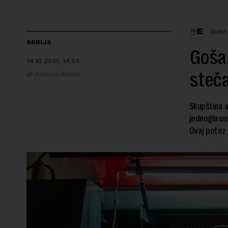
Autor
SRBIJA
Goša 
14.10.2021.
14:59
steča
Katarina Baletić
Skupština a
jednoglasn
Ovaj potez 