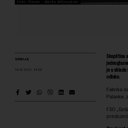
Foto: Pixnio - Marko Milivojevic
Skupština a
SRBIJA
jednoglasn
je u skladu
14.10.2021.
14:59
odluke.
Fabrika s
Palanke, a
FSO „Goša
preduzeć