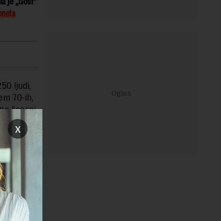
la je „Goši“
enela
50 ljudi,
jem 70-ih,
po licenci
x
više za
e za tečna
Beograda