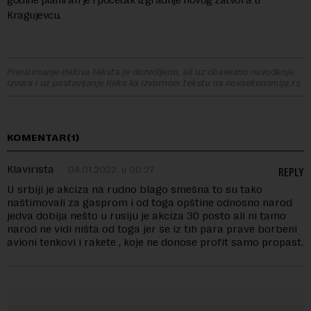
Kragujevcu.
Preuzimanje delova teksta je dozvoljeno, ali uz obavezno navođenje
izvora i uz postavljanje linka ka izvornom tekstu na novaekonomija.rs
KOMENTAR(1)
Klavirista
04.01.2022. u 00:27
REPLY
U srbiji je akciza na rudno blago smešna to su tako
naštimovali za gasprom i od toga opštine odnosno narod
jedva dobija nešto u rusiju je akciza 30 posto ali ni tamo
narod ne vidi ništa od toga jer se iz tih para prave borbeni
avioni tenkovi i rakete , koje ne donose profit samo propast.