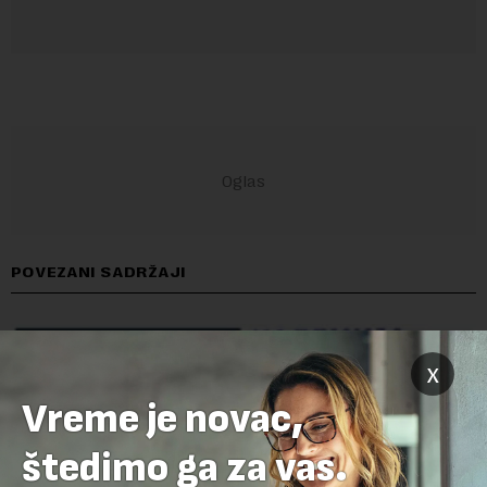
POVEZANI SADRŽAJI
x
Vreme je novac,
štedimo ga za vas.