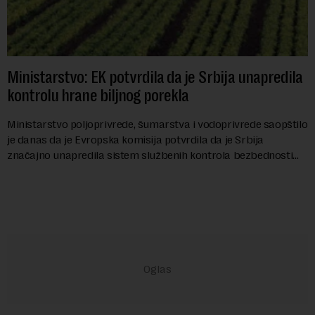
Ministarstvo: EK potvrdila da je Srbija unapredila
kontrolu hrane biljnog porekla
Ministarstvo poljoprivrede, šumarstva i vodoprivrede saopštilo
je danas da je Evropska komisija potvrdila da je Srbija
značajno unapredila sistem službenih kontrola bezbednosti
hrane biljnog porekla, te da k...