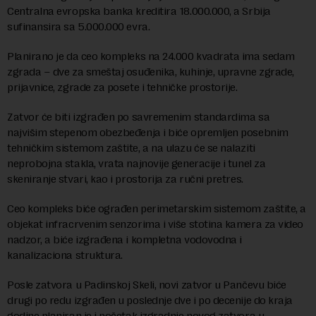
Centralna evropska banka kreditira 18.000.000, a Srbija
sufinansira sa 5.000.000 evra.
Planirano je da ceo kompleks na 24.000 kvadrata ima sedam
zgrada – dve za smeštaj osuđenika, kuhinje, upravne zgrade,
prijavnice, zgrade za posete i tehničke prostorije.
Zatvor će biti izgrađen po savremenim standardima sa
najvišim stepenom obezbeđenja i biće opremljen posebnim
tehničkim sistemom zaštite, a na ulazu će se nalaziti
neprobojna stakla, vrata najnovije generacije i tunel za
skeniranje stvari, kao i prostorija za ručni pretres.
Ceo kompleks biće ograđen perimetarskim sistemom zaštite, a
objekat infracrvenim senzorima i više stotina kamera za video
nadzor, a biće izgrađena i kompletna vodovodna i
kanalizaciona struktura.
Posle zatvora u Padinskoj Skeli, novi zatvor u Pančevu biće
drugi po redu izgrađen u poslednje dve i po decenije do kraja
godine planiran je i početak izgradnje novog zatvora u