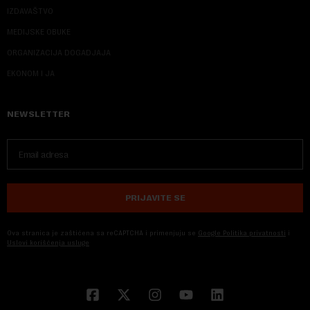
IZDAVAŠTVO
MEDIJSKE OBUKE
ORGANIZACIJA DOGADJAJA
EKONOM I JA
NEWSLETTER
PRIJAVITE SE
Ova stranica je zaštićena sa reCAPTCHA i primenjuju se
Google Politika privatnosti
i
Uslovi korišćenja usluge