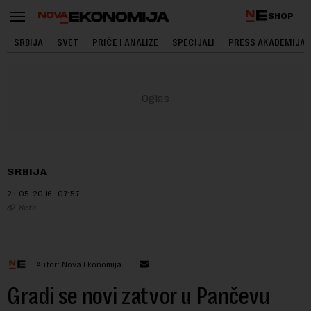
SHOP
SRBIJA
SVET
PRIČE I ANALIZE
SPECIJALI
PRESS AKADEMIJA
SRBIJA
21.05.2016.
07:57
Beta
Autor: Nova Ekonomija
Gradi se novi zatvor u Pančevu