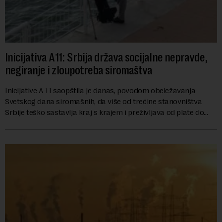
Inicijativa A11: Srbija država socijalne nepravde,
negiranje i zloupotreba siromaštva
Inicijative A 11 saopštila je danas, povodom obeležavanja
Svetskog dana siromašnih, da više od trećine stanovništva
Srbije teško sastavlja kraj s krajem i preživljava od plate do
plate.U saopštenju piše ...