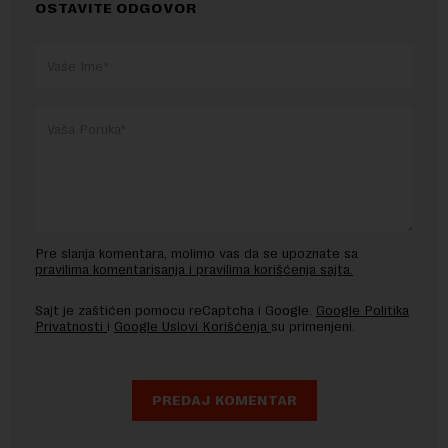
OSTAVITE ODGOVOR
Pre slanja komentara, molimo vas da se upoznate sa
pravilima komentarisanja i pravilima korišćenja sajta.
Sajt je zaštićen pomocu reCaptcha i Google.
Google Politika
Privatnosti
i
Google Uslovi Korišćenja
su primenjeni.