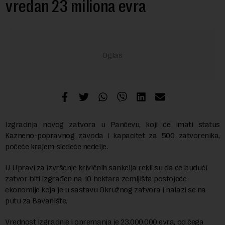
vredan 23 miliona evra
Izgradnja novog zatvora u Pančevu, koji će imati status
Kazneno-popravnog zavoda i kapacitet za 500 zatvorenika,
počeće krajem sledeće nedelje.
U Upravi za izvršenje krivičnih sankcija rekli su da će budući
zatvor biti izgrađen na 10 hektara zemljišta postojeće
ekonomije koja je u sastavu Okružnog zatvora i nalazi se na
putu za Bavanište.
Vrednost izgradnje i opremanja je 23.000.000 evra, od čega