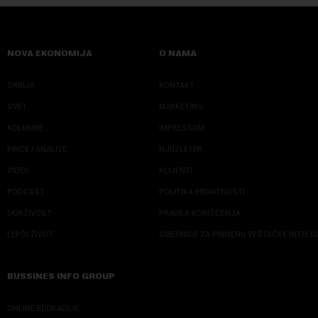
NOVA EKONOMIJA
O NAMA
SRBIJA
KONTAKT
SVET
MARKETING
KOLUMNE
IMPRESSUM
PRIČE I ANALIZE
NJUZLETER
VIDEO
KLIJENTI
PODCAST
POLITIKA PRIVATNOSTI
ODRŽIVOST
PRAVILA KORIŠĆENJA
LEPŠI ŽIVOT
SMERNICE ZA PRIMENU VEŠTAČKE INTELI
BUSSINES INFO GROUP
ONLINE EDUKACIJE