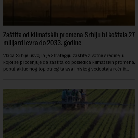
Zaštita od klimatskih promena Srbiju bi koštala 27
milijardi evra do 2033. godine
Vlada Srbije usvojila je Strategiju zaštite životne sredine, u
kojoj se procenjuje da zaštita od posledica klimatskih promena,
poput aktuelnog toplotnog talasa i niskog vodostaja rečnih
slivova, zahteva inve...