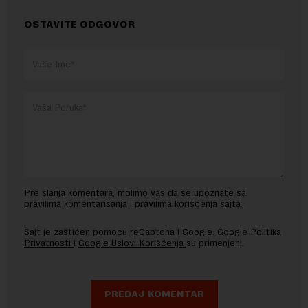
OSTAVITE ODGOVOR
Pre slanja komentara, molimo vas da se upoznate sa
pravilima komentarisanja i pravilima korišćenja sajta.
Sajt je zaštićen pomocu reCaptcha i Google.
Google Politika
Privatnosti
i
Google Uslovi Korišćenja
su primenjeni.