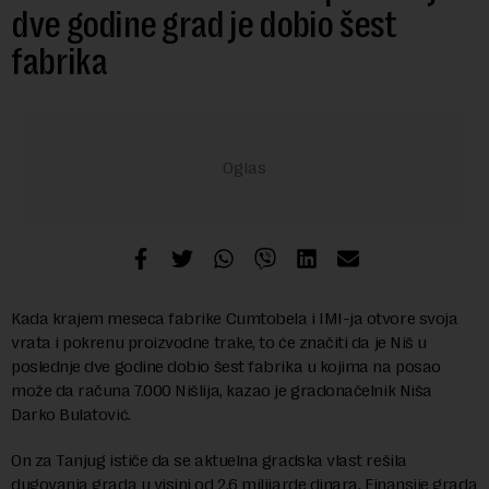
dve godine grad je dobio šest
fabrika
Kada krajem meseca fabrike Cumtobela i IMI-ja otvore svoja
vrata i pokrenu proizvodne trake, to će značiti da je Niš u
poslednje dve godine dobio šest fabrika u kojima na posao
može da računa 7.000 Nišlija, kazao je gradonačelnik Niša
Darko Bulatović.
On za Tanjug ističe da se aktuelna gradska vlast rešila
dugovanja grada u visini od 2,6 milijarde dinara. Finansije grada