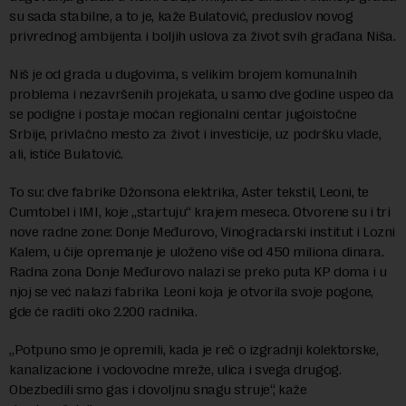
su sada stabilne, a to je, kaže Bulatović, preduslov novog
privrednog ambijenta i boljih uslova za život svih građana Niša.
Niš je od grada u dugovima, s velikim brojem komunalnih
problema i nezavršenih projekata, u samo dve godine uspeo da
se podigne i postaje moćan regionalni centar jugoistočne
Srbije, privlačno mesto za život i investicije, uz podršku vlade,
ali, ističe Bulatović.
To su: dve fabrike Džonsona elektrika, Aster tekstil, Leoni, te
Cumtobel i IMI, koje „startuju“ krajem meseca. Otvorene su i tri
nove radne zone: Donje Međurovo, Vinogradarski institut i Lozni
Kalem, u čije opremanje je uloženo više od 450 miliona dinara.
Radna zona Donje Međurovo nalazi se preko puta KP doma i u
njoj se već nalazi fabrika Leoni koja je otvorila svoje pogone,
gde će raditi oko 2.200 radnika.
„Potpuno smo je opremili, kada je reč o izgradnji kolektorske,
kanalizacione i vodovodne mreže, ulica i svega drugog.
Obezbedili smo gas i dovoljnu snagu struje“, kaže