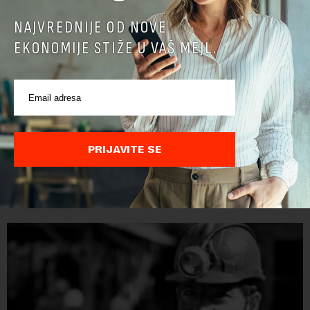
NAJVREDNIJE OD NOVE
EKONOMIJE STIŽE U VAŠ MEJL.
Papua Nova Gvineja potvrdila učešće na Ekspo
2027
Papua Nova Gvineja jedna je od 141 međunarodne učesnice
PRIJAVITE SE
koje su do sada potvrdile učešće na specijalizovanoj
međunarodnoj izložbi "Ekspu 2027" Beograd, gde će predstaviti
i kao državu sa najvećom jezičkom ra...