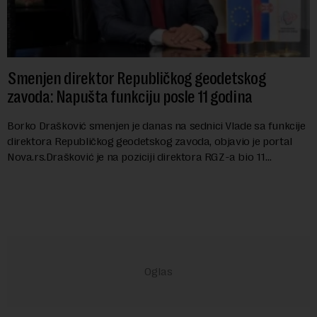
Smenjen direktor Republičkog geodetskog
zavoda: Napušta funkciju posle 11 godina
Borko Drašković smenjen je danas na sednici Vlade sa funkcije
direktora Republičkog geodetskog zavoda, objavio je portal
Nova.rs.Drašković je na poziciji direktora RGZ-a bio 11
godina.Kako piše Nova....