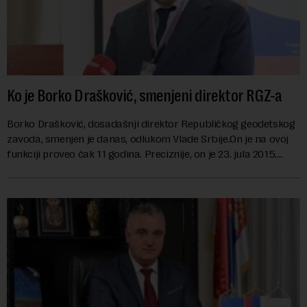
Ko je Borko Drašković, smenjeni direktor RGZ-a
Borko Drašković, dosadašnji direktor Republičkog geodetskog
zavoda, smenjen je danas, odlukom Vlade Srbije.On je na ovoj
funkciji proveo čak 11 godina. Preciznije, on je 23. jula 2015.
izabran za v.d. di...