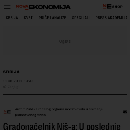
SHOP
SRBIJA
SVET
PRIČE I ANALIZE
SPECIJALI
PRESS AKADEMIJA
SRBIJA
18.08.2018.
13:33
Tanjug
Autor: Publika iz celog regiona učestvovala u snimanju
jedinstvenog videa
Gradonačelnik Niš-a: U poslednje