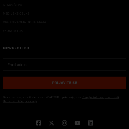
IZDAVAŠTVO
MEDIJSKE OBUKE
ORGANIZACIJA DOGADJAJA
EKONOM I JA
NEWSLETTER
PRIJAVITE SE
Ova stranica je zaštićena sa reCAPTCHA i primenjuju se
Google Politika privatnosti
i
Uslovi korišćenja usluge