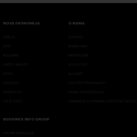
NOVA EKONOMIJA
O NAMA
SRBIJA
KONTAKT
SVET
MARKETING
KOLUMNE
IMPRESSUM
PRIČE I ANALIZE
NJUZLETER
VIDEO
KLIJENTI
PODCAST
POLITIKA PRIVATNOSTI
ODRŽIVOST
PRAVILA KORIŠĆENJA
LEPŠI ŽIVOT
SMERNICE ZA PRIMENU VEŠTAČKE INTELI
BUSSINES INFO GROUP
ONLINE EDUKACIJE