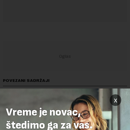
POVEZANI SADRŽAJI
x
Vreme je novac,
štedimo ga za vas.