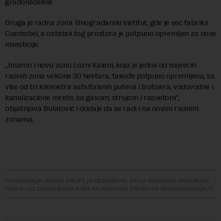
gradonačelnik.
Druga je radna zona Vinogradarski institut, gde je već fabrika
Cumtobel, a ostatak tog prostora je potpuno opremljen za nove
investicije:
„Imamo i novu zonu Lozni Kalem, koja je jedna od najvećih
radnih zona veličine 30 hektara, takođe potpuno opremljena, sa
više od tri kilometra asfaltiranih puteva i trotoara, vodovodne i
kanalizacione mreže, sa gasom, strujom i rasvetom“,
objašnjava Bulatović i dodaje da se radi i na novim radnim
zonama.
Preuzimanje delova teksta je dozvoljeno, ali uz obavezno navođenje
izvora i uz postavljanje linka ka izvornom tekstu na novaekonomija.rs