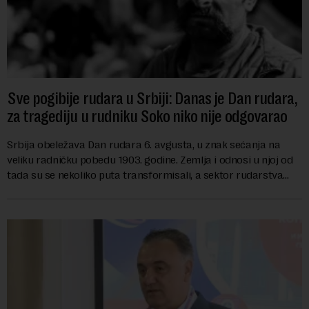
Sve pogibije rudara u Srbiji: Danas je Dan rudara,
za tragediju u rudniku Soko niko nije odgovarao
Srbija obeležava Dan rudara 6. avgusta, u znak sećanja na
veliku radničku pobedu 1903. godine. Zemlja i odnosi u njoj od
tada su se nekoliko puta transformisali, a sektor rudarstva
danas karakterišu velike r...