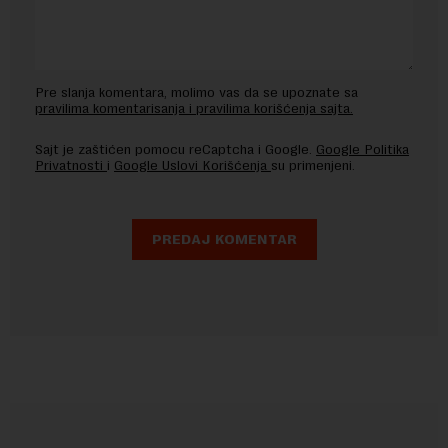
Pre slanja komentara, molimo vas da se upoznate sa
pravilima komentarisanja i pravilima korišćenja sajta.
Sajt je zaštićen pomocu reCaptcha i Google.
Google Politika
Privatnosti
i
Google Uslovi Korišćenja
su primenjeni.