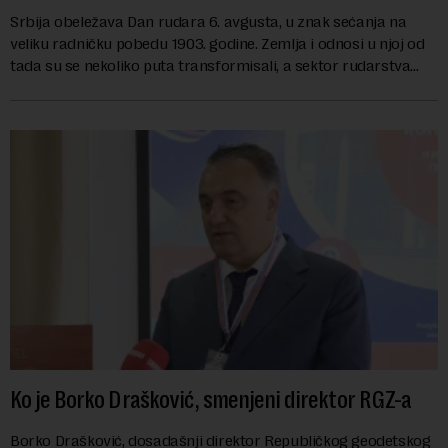
Srbija obeležava Dan rudara 6. avgusta, u znak sećanja na
veliku radničku pobedu 1903. godine. Zemlja i odnosi u njoj od
tada su se nekoliko puta transformisali, a sektor rudarstva
danas karakterišu velike r...
Ko je Borko Drašković, smenjeni direktor RGZ-a
Borko Drašković, dosadašnji direktor Republičkog geodetskog