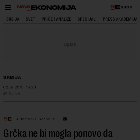
SHOP
SRBIJA
SVET
PRIČE I ANALIZE
SPECIJALI
PRESS AKADEMIJA
SRBIJA
02.07.2015.
15:23
Tanjug
Autor: Nova Ekonomija
Grčka ne bi mogla ponovo da