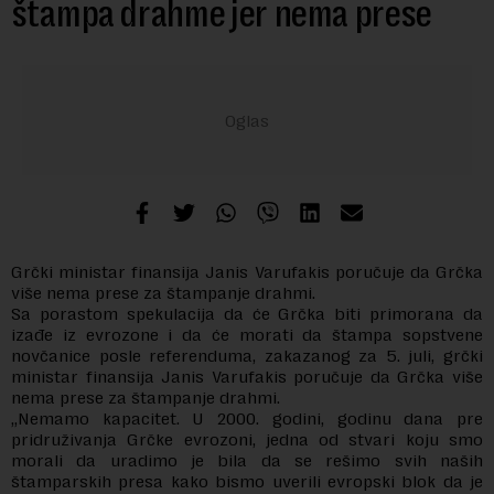
štampa drahme jer nema prese
Grčki ministar finansija Janis Varufakis poručuje da Grčka
više nema prese za štampanje drahmi.
Sa porastom spekulacija da će Grčka biti primorana da
izađe iz evrozone i da će morati da štampa sopstvene
novčanice posle referenduma, zakazanog za 5. juli, grčki
ministar finansija Janis Varufakis poručuje da Grčka više
nema prese za štampanje drahmi.
„Nemamo kapacitet. U 2000. godini, godinu dana pre
pridruživanja Grčke evrozoni, jedna od stvari koju smo
morali da uradimo je bila da se rešimo svih naših
štamparskih presa kako bismo uverili evropski blok da je