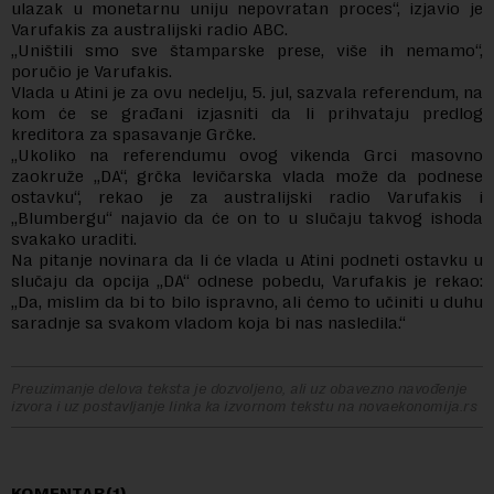
ulazak u monetarnu uniju nepovratan proces“, izjavio je
Varufakis za australijski radio ABC.
„Uništili smo sve štamparske prese, više ih nemamo“,
poručio je Varufakis.
Vlada u Atini je za ovu nedelju, 5. jul, sazvala referendum, na
kom će se građani izjasniti da li prihvataju predlog
kreditora za spasavanje Grčke.
„Ukoliko na referendumu ovog vikenda Grci masovno
zaokruže „DA“, grčka levičarska vlada može da podnese
ostavku“, rekao je za australijski radio Varufakis i
„Blumbergu“ najavio da će on to u slučaju takvog ishoda
svakako uraditi.
Na pitanje novinara da li će vlada u Atini podneti ostavku u
slučaju da opcija „DA“ odnese pobedu, Varufakis je rekao:
„Da, mislim da bi to bilo ispravno, ali ćemo to učiniti u duhu
saradnje sa svakom vladom koja bi nas nasledila.“
Preuzimanje delova teksta je dozvoljeno, ali uz obavezno navođenje
izvora i uz postavljanje linka ka izvornom tekstu na novaekonomija.rs
KOMENTAR(1)