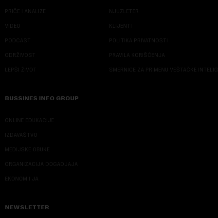
PRIČE I ANALIZE
NJUZLETER
VIDEO
KLIJENTI
PODCAST
POLITIKA PRIVATNOSTI
ODRŽIVOST
PRAVILA KORIŠĆENJA
LEPŠI ŽIVOT
SMERNICE ZA PRIMENU VEŠTAČKE INTELI
BUSSINES INFO GROUP
ONLINE EDUKACIJE
IZDAVAŠTVO
MEDIJSKE OBUKE
ORGANIZACIJA DOGADJAJA
EKONOM I JA
NEWSLETTER