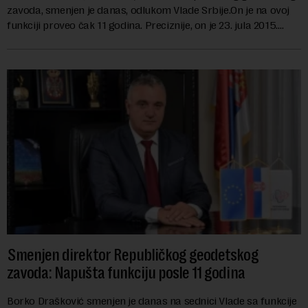
zavoda, smenjen je danas, odlukom Vlade Srbije.On je na ovoj
funkciji proveo čak 11 godina. Preciznije, on je 23. jula 2015.
izabran za v.d. di...
Smenjen direktor Republičkog geodetskog
zavoda: Napušta funkciju posle 11 godina
Borko Drašković smenjen je danas na sednici Vlade sa funkcije