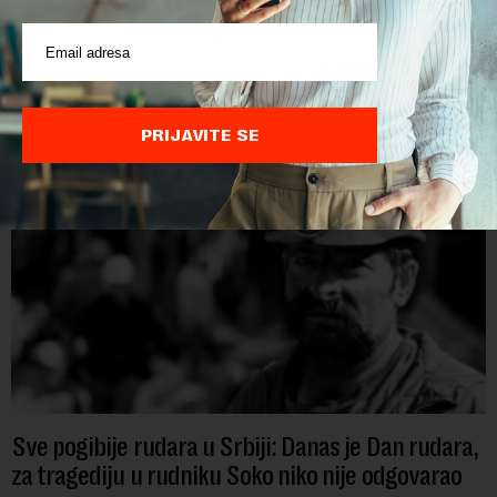
Papua Nova Gvineja jedna je od 141 međunarodne učesnice
koje su do sada potvrdile učešće na specijalizovanoj
međunarodnoj izložbi "Ekspu 2027" Beograd, gde će predstaviti
i kao državu sa najvećom jezičkom ra...
PRIJAVITE SE
Sve pogibije rudara u Srbiji: Danas je Dan rudara,
za tragediju u rudniku Soko niko nije odgovarao