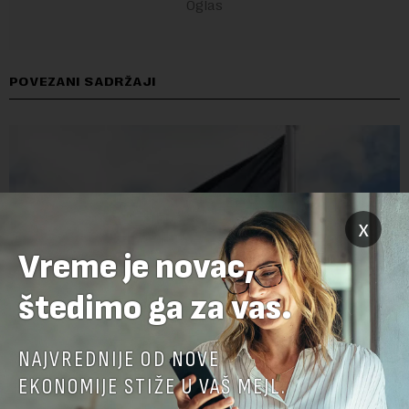
POVEZANI SADRŽAJI
x
Vreme je novac,
štedimo ga za vas.
NAJVREDNIJE OD NOVE
Papua Nova Gvineja potvrdila učešće na Ekspo
EKONOMIJE STIŽE U VAŠ MEJL.
2027