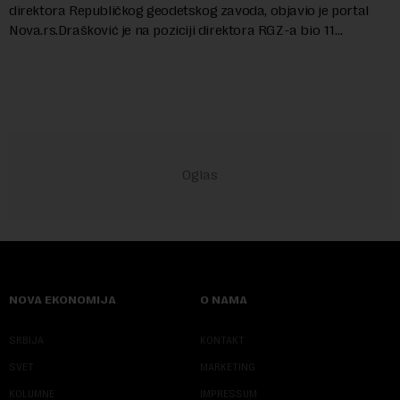
direktora Republičkog geodetskog zavoda, objavio je portal
Nova.rs.Drašković je na poziciji direktora RGZ-a bio 11
godina.Kako piše Nova....
NOVA EKONOMIJA
O NAMA
SRBIJA
KONTAKT
SVET
MARKETING
KOLUMNE
IMPRESSUM