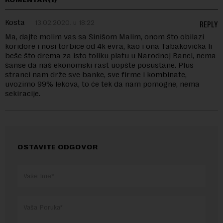
Kosta
13.02.2020. u 18:22
REPLY
Ma, dajte molim vas sa Sinišom Malim, onom što obilazi
koridore i nosi torbice od 4k evra, kao i ona Tabakovićka li
beše što drema za isto toliku platu u Narodnoj Banci, nema
šanse da naš ekonomski rast uopšte posustane. Plus
stranci nam drže sve banke, sve firme i kombinate,
uvozimo 99% lekova, to će tek da nam pomogne, nema
sekiracije.
OSTAVITE ODGOVOR