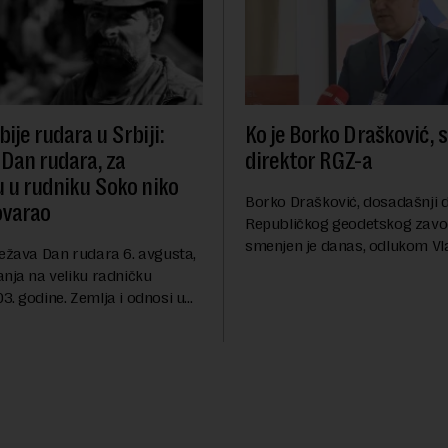
ije rudara u Srbiji:
Ko je Borko Drašković, 
 Dan rudara, za
direktor RGZ-a
u u rudniku Soko niko
Borko Drašković, dosadašnji d
ovarao
Republičkog geodetskog zavo
smenjen je danas, odlukom Vl
ležava Dan rudara 6. avgusta,
Srbije.On je na ovoj funkciji p
anja na veliku radničku
godina. Preciznije, on je 23. jul
. godine. Zemlja i odnosi u
izabran za v.d. di...
a su se nekoliko puta
sali, a sektor rudarstva danas
velike r...