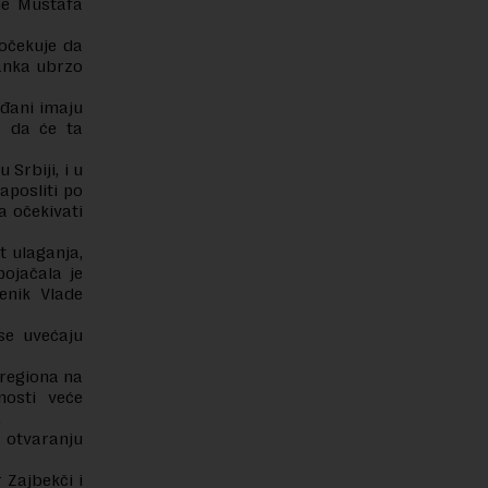
ne Mustafa
očekuje da
banka ubrzo
rađani imaju
e da će ta
 Srbiji, i u
aposliti po
a očekivati
t ulaganja,
ojačala je
enik Vlade
se uvećaju
 regiona na
osti veće
.
a otvaranju
 Zajbekči i