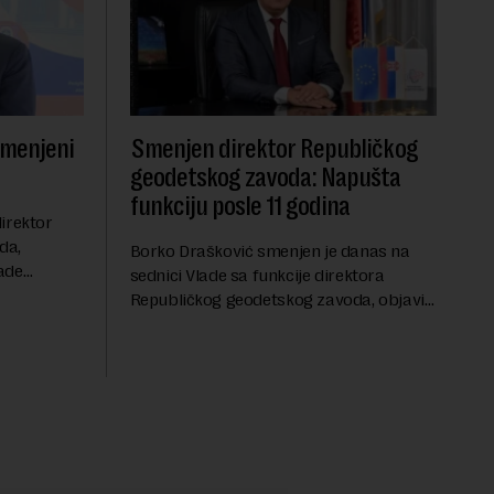
smenjeni
Smenjen direktor Republičkog
geodetskog zavoda: Napušta
funkciju posle 11 godina
irektor
da,
Borko Drašković smenjen je danas na
ade
sednici Vlade sa funkcije direktora
roveo čak 11
Republičkog geodetskog zavoda, objavio
a 2015.
je portal Nova.rs.Drašković je na poziciji
direktora RGZ-a bio 11 godina.Kako piše
Nova....