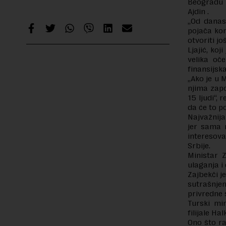
Beogradu 
Ajdin .
„Od danas
pojača kon
otvoriti još
Ljajić, koj
velika oč
finansijska
„Ako je u M
njima zapo
15 ljudi“,
da će to p
Najvažnija
jer sama 
interesov
Srbije.
Ministar 
ulaganja i
Zajbekči j
sutrašnj
privredne 
Turski min
filijale Ha
Ono što ra