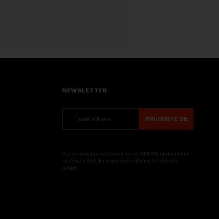
NEWSLETTER
PRIJAVITE SE
Ova stranica je zaštićena sa reCAPTCHA i primenjuju
se
Google Politika privatnosti
i
Uslovi korišćenja
usluge