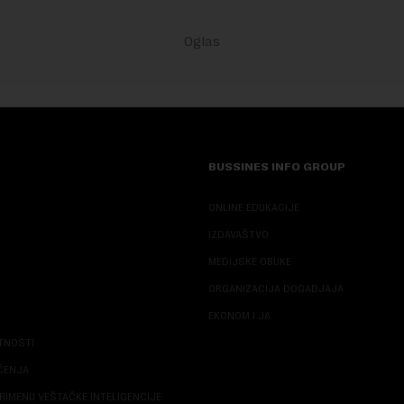
BUSSINES INFO GROUP
ONLINE EDUKACIJE
IZDAVAŠTVO
MEDIJSKE OBUKE
ORGANIZACIJA DOGADJAJA
EKONOM I JA
ATNOSTI
ŠĆENJA
RIMENU VEŠTAČKE INTELIGENCIJE