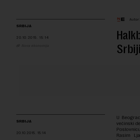
Autor
SRBIJA
Halkb
20.10.2015.
15:14
Srbij
Nova ekonomija
U Beogradu
SRBIJA
većinski d
Poslovnicu
20.10.2015.
15:14
Rasim Lja