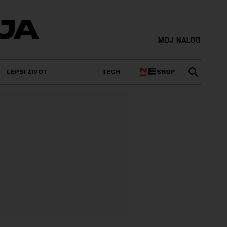
MOJ NALOG
SHOP
LEPŠI ŽIVOT
TECH