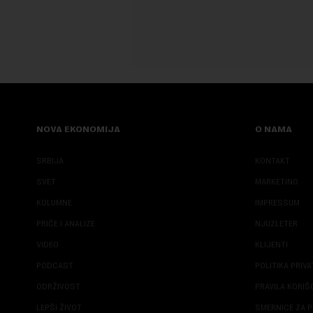
NOVA EKONOMIJA
O NAMA
SRBIJA
KONTAKT
SVET
MARKETING
KOLUMNE
IMPRESSUM
PRIČE I ANALIZE
NJUZLETER
VIDEO
KLIJENTI
PODCAST
POLITIKA PRIV
ODRŽIVOST
PRAVILA KORI
LEPŠI ŽIVOT
SMERNICE ZA P