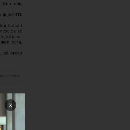
 Rumuniji,
iji je 2011.
koj banci i
rinese da se
o je Ajdin.
lion evra,
j, sa preko
janje linka
x
REPLY