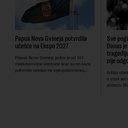
Papua Nova Gvineja potvrdila
Sve pogib
učešće na Ekspo 2027
Danas je
tragedij
Papua Nova Gvineja jedna je od 141
nije odg
međunarodne učesnice koje su do sada
potvrdile učešće na specijalizovanoj
Srbija obe
međunarodnoj izložbi "Ekspu 2027"
u znak seć
Beograd, gde će predstaviti i kao državu
pobedu 1903
sa najvećom jezičkom ra...
njoj od tad
transformi
karakterišu 