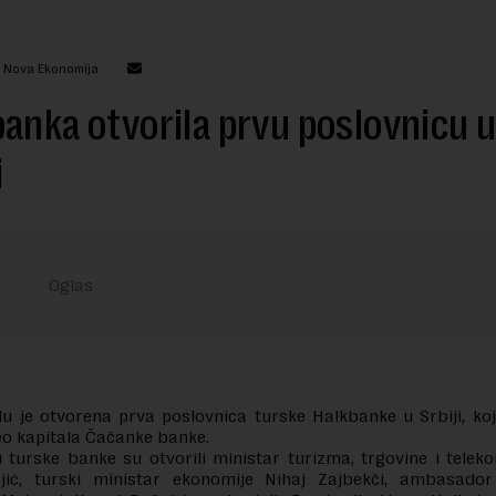
: Nova Ekonomija
anka otvorila prvu poslovnicu u
i
 je otvorena prva poslovnica turske Halkbanke u Srbiji, koj
eo kapitala Čačanke banke.
 turske banke su otvorili ministar turizma, trgovine i telek
jić, turski ministar ekonomije Nihaj Zajbekči, ambasado