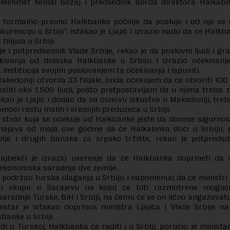
Mehmet Kemal Božaj i predsednik Borda direktora Halkab
 formalno-pravno Halkbanka počinje da posluje i od nje se 
kurenciju u Srbiji“, istakao je Ljajić i izrazio nadu da će Halk
 filijala u Srbiji.
i je i potpredsednik Vlade Srbije, rekao je da poslovni ljudi i g
ekivanja od dolaska Halkbanke u Srbiju i izrazio očekivanj
 institucija svojim poslovanjem ta očekivanja i ispuniti.
akedoniji otvorila 33 filijale, onda očekujem da će otvoriti 100 u
sliti oko 1.500 ljudi, pošto pretpostavljam da u njima treba z
 rekao je Ljajić i dodao da na osnovu iskustva u Makedoniji, treb
omoći rastu malih i srednjih preduzeća u Srbiji.
 stvar koja se očekuje od Halkbanke jeste da donese sigurnos
najava od maja ove godine da će Halkabnka doći u Srbiju, p
anje i drugih banaka za srpsko tržište, rekao je potpredsd
Zajbekči je izrazio uverenje da će Halkbanka doprineti da 
 ekonomska saradnja dve zemlje.
e podržao turska ulaganja u Srbiju i napomenuo da će ministri
em skupu u Sarajevu na kojoj će biti razmotrene mogućn
saradnje Turske, BiH i Srbiji, na čemu će se on lično angažovati
istar je istakao doprinos ministra Ljajića i Vlade Srbije n
lkbanke u Srbiji.
di u Turskoj, Halkbanka će raditi i u Srbiji, poručio je ministar