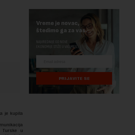
Vreme je novac,
štedimo ga za vas.
NAJVREDNIJE OD NOVE
EKONOMIJE STIŽE U VAŠ MEJL.
PRIJAVITE SE
a je kupila
omunikacija
r Turske u