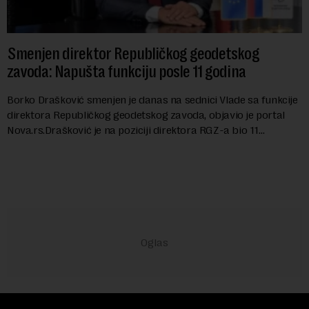
Smenjen direktor Republičkog geodetskog
zavoda: Napušta funkciju posle 11 godina
Borko Drašković smenjen je danas na sednici Vlade sa funkcije
direktora Republičkog geodetskog zavoda, objavio je portal
Nova.rs.Drašković je na poziciji direktora RGZ-a bio 11
godina.Kako piše Nova....