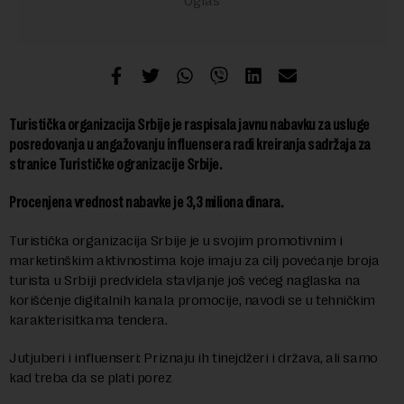
Turistička organizacija Srbije je raspisala javnu nabavku za usluge
posredovanja u angažovanju influensera radi kreiranja sadržaja za
stranice Turističke ogranizacije Srbije.
Procenjena vrednost nabavke je 3,3 miliona dinara.
Turistička organizacija Srbije je u svojim promotivnim i
marketinškim aktivnostima koje imaju za cilj povećanje broja
turista u Srbiji predvidela stavljanje još većeg naglaska na
korišćenje digitalnih kanala promocije, navodi se u tehničkim
karakterisitkama tendera.
Jutjuberi i influenseri: Priznaju ih tinejdžeri i država, ali samo
kad treba da se plati porez