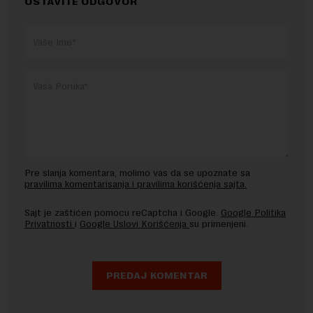
OSTAVITE ODGOVOR
Pre slanja komentara, molimo vas da se upoznate sa
pravilima komentarisanja i pravilima korišćenja sajta.
Sajt je zaštićen pomocu reCaptcha i Google.
Google Politika
Privatnosti
i
Google Uslovi Korišćenja
su primenjeni.