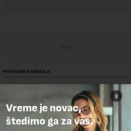
POVEZANI SADRŽAJI
x
Vreme je novac,
štedimo ga za vas.