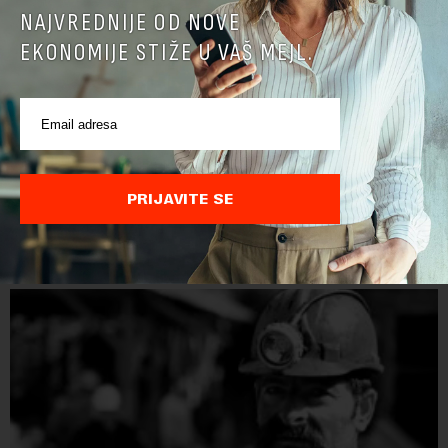
NAJVREDNIJE OD NOVE
EKONOMIJE STIŽE U VAŠ MEJL.
Papua Nova Gvineja potvrdila učešće na Ekspo
2027
Papua Nova Gvineja jedna je od 141 međunarodne učesnice
PRIJAVITE SE
koje su do sada potvrdile učešće na specijalizovanoj
međunarodnoj izložbi "Ekspu 2027" Beograd, gde će predstaviti
i kao državu sa najvećom jezičkom ra...