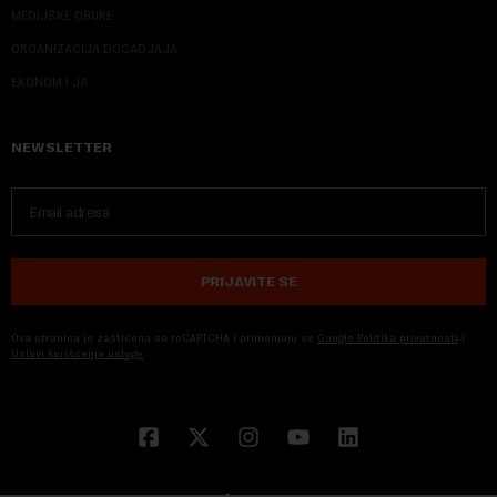
MEDIJSKE OBUKE
ORGANIZACIJA DOGADJAJA
EKONOM I JA
NEWSLETTER
PRIJAVITE SE
Ova stranica je zaštićena sa reCAPTCHA i primenjuju se
Google Politika privatnosti
i
Uslovi korišćenja usluge