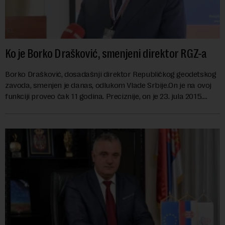
Ko je Borko Drašković, smenjeni direktor RGZ-a
Borko Drašković, dosadašnji direktor Republičkog geodetskog
zavoda, smenjen je danas, odlukom Vlade Srbije.On je na ovoj
funkciji proveo čak 11 godina. Preciznije, on je 23. jula 2015.
izabran za v.d. di...