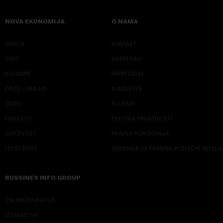
NOVA EKONOMIJA
O NAMA
SRBIJA
KONTAKT
SVET
MARKETING
KOLUMNE
IMPRESSUM
PRIČE I ANALIZE
NJUZLETER
VIDEO
KLIJENTI
PODCAST
POLITIKA PRIVATNOSTI
ODRŽIVOST
PRAVILA KORIŠĆENJA
LEPŠI ŽIVOT
SMERNICE ZA PRIMENU VEŠTAČKE INTELI
BUSSINES INFO GROUP
ONLINE EDUKACIJE
IZDAVAŠTVO