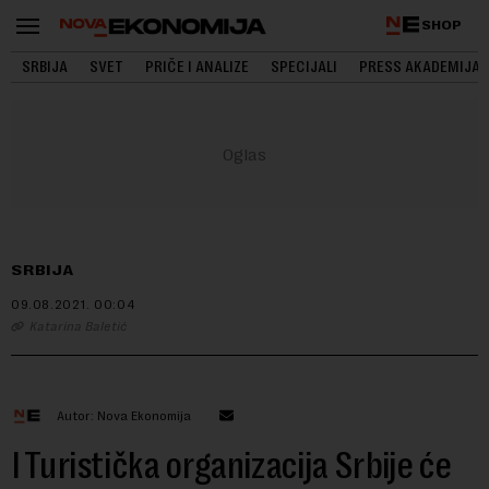
SHOP
SRBIJA
SVET
PRIČE I ANALIZE
SPECIJALI
PRESS AKADEMIJA
SRBIJA
09.08.2021.
00:04
Katarina Baletić
Autor: Nova Ekonomija
I Turistička organizacija Srbije će