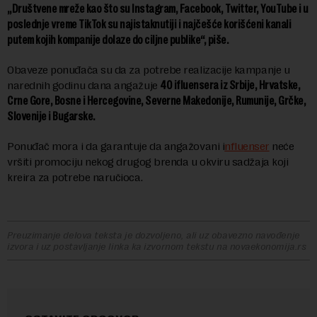
„Društvene mreže kao što su Instagram, Facebook, Twitter, YouTube i u
poslednje vreme TikTok su najistaknutiji i najčešće korišćeni kanali
putem kojih kompanije dolaze do ciljne publike“, piše.
Obaveze ponuđača su da za potrebe realizacije kampanje u
narednih godinu dana angažuje
40 ifluensera iz Srbije, Hrvatske,
Crne Gore, Bosne i Hercegovine, Severne Makedonije, Rumunije, Grčke,
Slovenije i Bugarske.
Ponuđač mora i da garantuje da angažovani i
nfluenser
neće
vršiti promociju nekog drugog brenda u okviru sadžaja koji
kreira za potrebe naručioca.
Preuzimanje delova teksta je dozvoljeno, ali uz obavezno navođenje
izvora i uz postavljanje linka ka izvornom tekstu na novaekonomija.rs