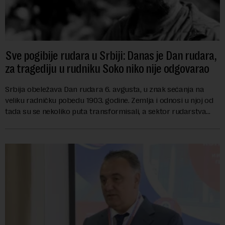
Sve pogibije rudara u Srbiji: Danas je Dan rudara,
za tragediju u rudniku Soko niko nije odgovarao
Srbija obeležava Dan rudara 6. avgusta, u znak sećanja na
veliku radničku pobedu 1903. godine. Zemlja i odnosi u njoj od
tada su se nekoliko puta transformisali, a sektor rudarstva
danas karakterišu velike r...