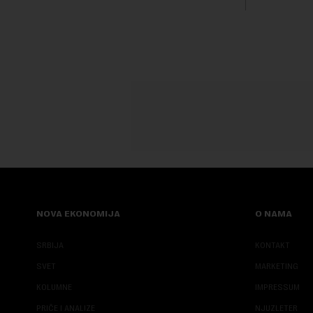
transformi
karakterišu 
NOVA EKONOMIJA
O NAMA
SRBIJA
KONTAKT
SVET
MARKETING
KOLUMNE
IMPRESSUM
PRIČE I ANALIZE
NJUZLETER