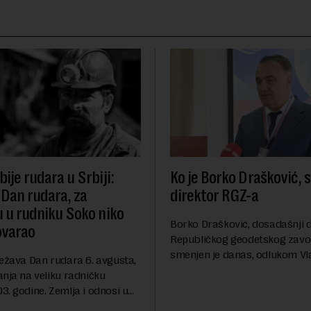
ije rudara u Srbiji:
Ko je Borko Drašković, 
 Dan rudara, za
direktor RGZ-a
u u rudniku Soko niko
Borko Drašković, dosadašnji d
ovarao
Republičkog geodetskog zavo
smenjen je danas, odlukom Vl
ležava Dan rudara 6. avgusta,
Srbije.On je na ovoj funkciji p
anja na veliku radničku
godina. Preciznije, on je 23. jul
. godine. Zemlja i odnosi u
izabran za v.d. di...
a su se nekoliko puta