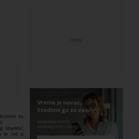
Vreme je novac,
štedimo ga za vas.
dozvolu za
ć.
NAJVREDNIJE OD NOVE
EKONOMIJE STIŽE U VAŠ MEJL.
 objekta“,
a je reč o