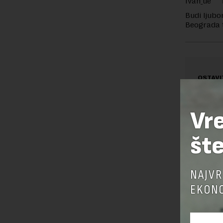
Ivan_ue
Budi ljubo
Beograda t
OSTAVI
Vr
šte
NAJVR
EKONO
Pre sla
korišćen