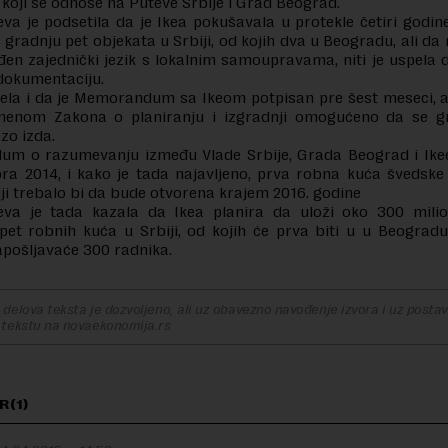
koji se odnose na Puteve Srbije i Grad Beograd.
eva je podsetila da je Ikea pokušavala u protekle četiri godin
 gradnju pet objekata u Srbiji, od kojih dva u Beogradu, ali da n
ađen zajednički jezik s lokalnim samoupravama, niti je uspela d
dokumentaciju.
ela i da je Memorandum sa Ikeom potpisan pre šest meseci, al
enom Zakona o planiranju i izgradnji omogućeno da se g
zo izda.
m o razumevanju između Vlade Srbije, Grada Beograd i Ikee
bra 2014, i kako je tada najavljeno, prva robna kuća švedsk
iji trebalo bi da bude otvorena krajem 2016. godine
ćeva je tada kazala da Ikea planira da uloži oko 300 mili
pet robnih kuća u Srbiji, od kojih će prva biti u u Beograd
apošljavaće 300 radnika.
delova teksta je dozvoljeno, ali uz obavezno navođenje izvora i uz postavl
 tekstu na novaekonomija.rs
R(1)