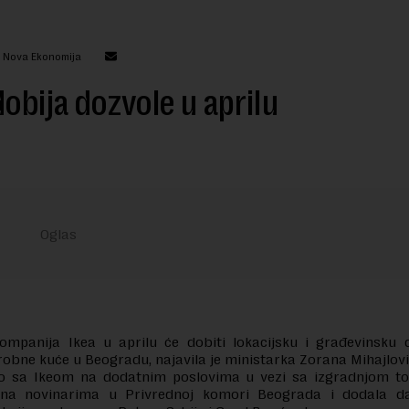
: Nova Ekonomija
dobija dozvole u aprilu
ompanija Ikea u aprilu će dobiti lokacijsku i građevinsku 
robne kuće u Beogradu, najavila je ministarka Zorana Mihajlovi
o sa Ikeom na dodatnim poslovima u vezi sa izgradnjom tog
ona novinarima u Privrednoj komori Beograda i dodala d