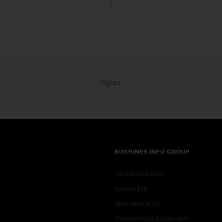
sali, a sektor rudarstva danas
velike r...
BUSSINES INFO GROUP
ONLINE EDUKACIJE
IZDAVAŠTVO
MEDIJSKE OBUKE
ORGANIZACIJA DOGADJAJA