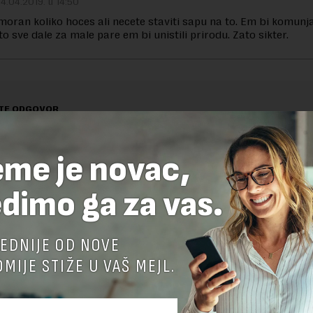
14.04.2019. u 14:50
moran koliko hoces ali necete staviti sapu na to. Em bi komunja
o sve dale za male pare em bi unistili prirodu. Zato sikter.
TE ODGOVOR
eme je novac,
dimo ga za vas.
EDNIJE OD NOVE
MIJE STIŽE U VAŠ MEJL.
nja komentara, molimo vas da se upoznate sa
pravilima komentarisanja i p
ja sajta.