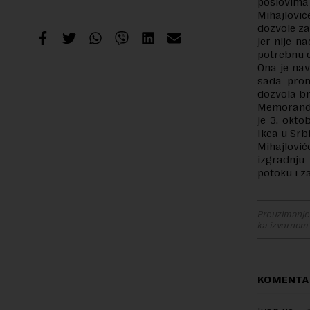
poslovima 
Mihajlović
dozvole za
jer nije n
potrebnu 
Ona je nav
sada prom
dozvola br
Memorandu
je 3. okto
Ikea u Srb
Mihajlovi
izgradnju 
potoku i z
Preuzimanje 
ka izvornom
KOMENTA