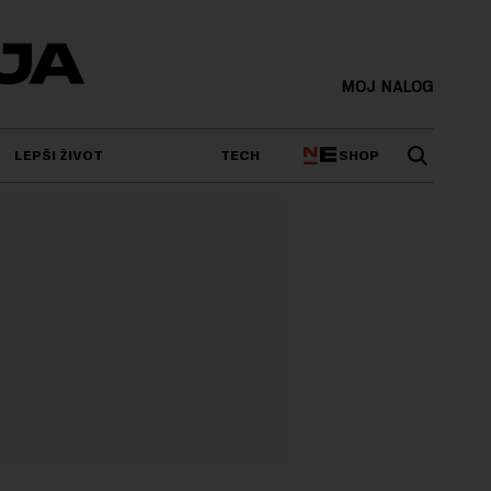
MOJ NALOG
SHOP
LEPŠI ŽIVOT
TECH