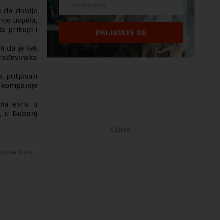
e da dobije
ije uspela,
a prikupi i
PRIJAVITE SE
i da je tek
rađevinska
, potpisan
e kompanije
ona evra u
u, u Bubanj
janje linka