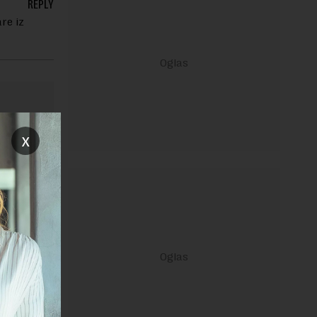
REPLY
re iz
x
ravilima