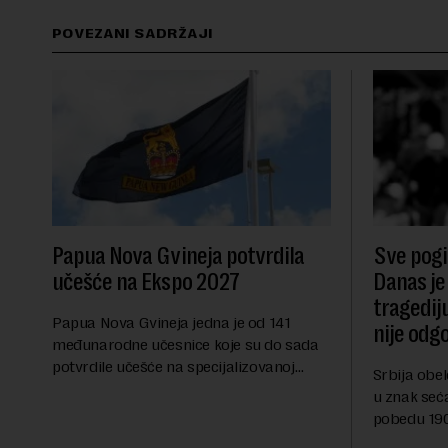
POVEZANI SADRŽAJI
Papua Nova Gvineja potvrdila
Sve pogib
učešće na Ekspo 2027
Danas je
tragedij
Papua Nova Gvineja jedna je od 141
nije odg
međunarodne učesnice koje su do sada
potvrdile učešće na specijalizovanoj
Srbija obe
međunarodnoj izložbi "Ekspu 2027"
u znak seć
Beograd, gde će predstaviti i kao državu
pobedu 1903
sa najvećom jezičkom ra...
njoj od tad