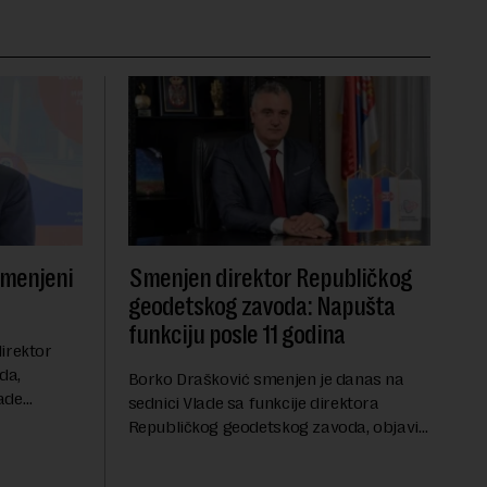
smenjeni
Smenjen direktor Republičkog
geodetskog zavoda: Napušta
funkciju posle 11 godina
irektor
da,
Borko Drašković smenjen je danas na
ade
sednici Vlade sa funkcije direktora
roveo čak 11
Republičkog geodetskog zavoda, objavio
a 2015.
je portal Nova.rs.Drašković je na poziciji
direktora RGZ-a bio 11 godina.Kako piše