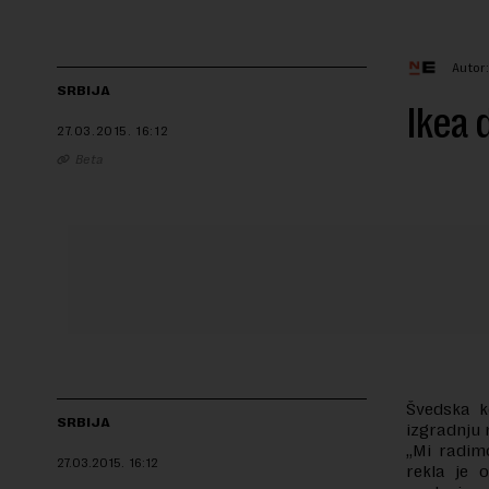
Autor
SRBIJA
Ikea 
27.03.2015.
16:12
Beta
Švedska k
SRBIJA
izgradnju 
„Mi radim
27.03.2015.
16:12
rekla je 