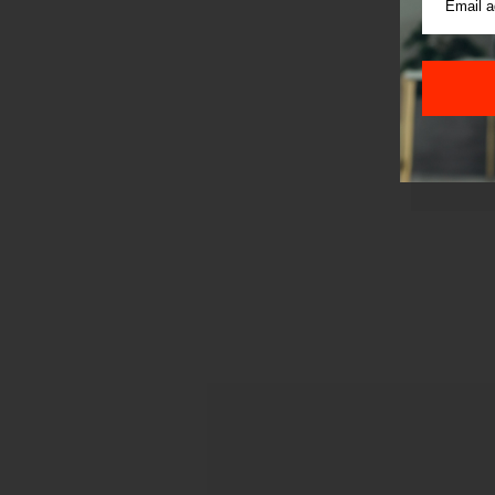
Sajt je
Korišće