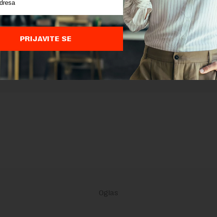
 zaštićen pomocu reCaptcha i Google.
Google Politika Privatnosti
i
Google
nja
su primenjeni.
PRIJAVITE SE