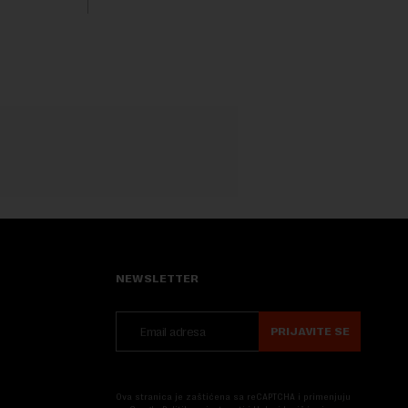
Nova....
NEWSLETTER
PRIJAVITE SE
Ova stranica je zaštićena sa reCAPTCHA i primenjuju