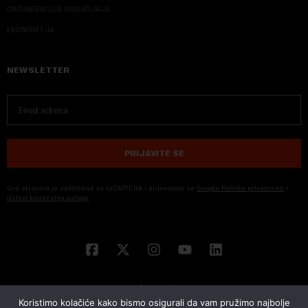
ORGANIZACIJA DOGADJAJA
EKONOM I JA
NEWSLETTER
PRIJAVITE SE
Ova stranica je zaštićena sa reCAPTCHA i primenjuju se
Google Politika privatnosti
i
Uslovi korišćenja usluge
Koristimo kolačiće kako bismo osigurali da vam pružimo najbolje