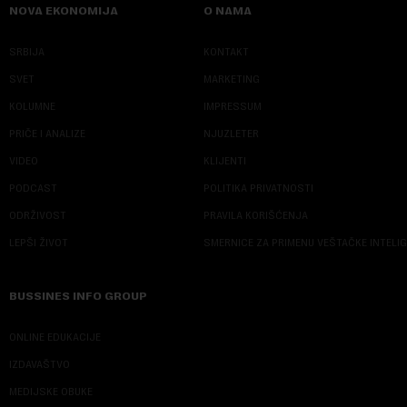
NOVA EKONOMIJA
O NAMA
SRBIJA
KONTAKT
SVET
MARKETING
KOLUMNE
IMPRESSUM
PRIČE I ANALIZE
NJUZLETER
VIDEO
KLIJENTI
PODCAST
POLITIKA PRIVATNOSTI
ODRŽIVOST
PRAVILA KORIŠĆENJA
LEPŠI ŽIVOT
SMERNICE ZA PRIMENU VEŠTAČKE INTELI
BUSSINES INFO GROUP
ONLINE EDUKACIJE
IZDAVAŠTVO
MEDIJSKE OBUKE