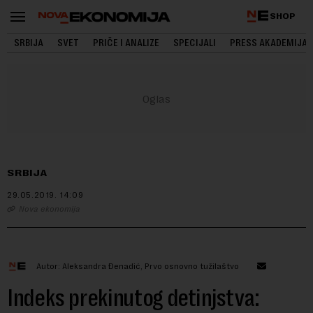
SHOP
SRBIJA
SVET
PRIČE I ANALIZE
SPECIJALI
PRESS AKADEMIJA
SRBIJA
29.05.2019.
14:09
Nova ekonomija
Autor: Aleksandra Đenadić, Prvo osnovno tužilaštvo
Indeks prekinutog detinjstva: