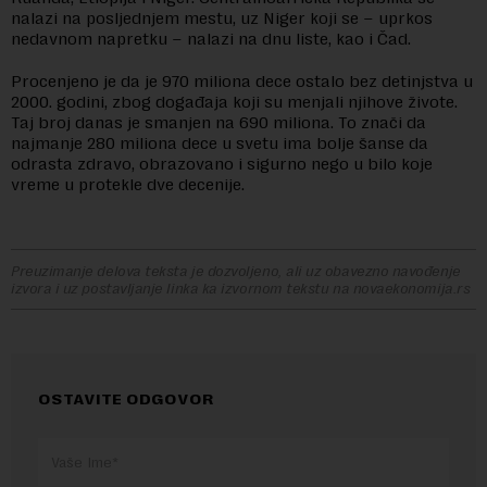
nalazi na posljednjem mestu, uz Niger koji se – uprkos
nedavnom napretku – nalazi na dnu liste, kao i Čad.
Procenjeno je da je 970 miliona dece ostalo bez detinjstva u
2000. godini, zbog događaja koji su menjali njihove živote.
Taj broj danas je smanjen na 690 miliona. To znači da
najmanje 280 miliona dece u svetu ima bolje šanse da
odrasta zdravo, obrazovano i sigurno nego u bilo koje
vreme u protekle dve decenije.
Preuzimanje delova teksta je dozvoljeno, ali uz obavezno navođenje
izvora i uz postavljanje linka ka izvornom tekstu na novaekonomija.rs
OSTAVITE ODGOVOR