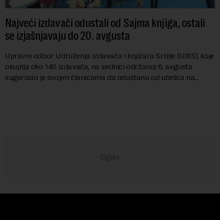
Najveći izdavači odustali od Sajma knjiga, ostali
se izjašnjavaju do 20. avgusta
Upravni odbor Udruženja izdavača i knjižara Srbije (UIKS), koje
okuplja oko 140 izdavača, na sednici održanoj 6. avgusta
sugerisao je svojim članicama da odustanu od učešća na
predstojećem Sajmu knjiga. Vrem...