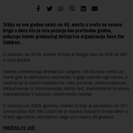
Srbija se ove godine nalazi na 46. mestu u svetu na osnovu
brige o decu što je ista pozicija kao prethodne godine,
pokazuje Indeks prekinutog detinjstva organizacije Save the
Children.
U odnosu na 2018, indeks Srbije je blago pao sa 928 na 927
u ovoj godini.
Indeks prekinutog detinjstva rangira 176 država sveta po
tome gde je detinjstvo najmanje, a gdje najviše ugroženo, a
sastoji se iz osam indikatora: loše zdravlje, neuhranjenost,
isključivanje iz obrazovanja, dečiji rad, maloletnički brakovi,
maloletničke trudnoće i ekstremno nasilje.
U odnosu na 2000. godinu, indeks Srbije je porastao za 37 i
iznosi sada 927, što znači da je danas manjem broju dece u
Srbiji ugroženo detinjstvo nego pre skoro 20 godina.
PROČITAJTE JOŠ: