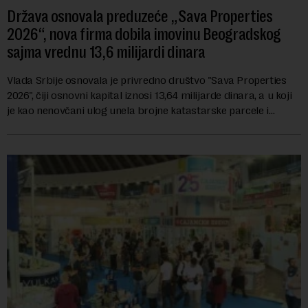
Država osnovala preduzeće „Sava Properties
2026“, nova firma dobila imovinu Beogradskog
sajma vrednu 13,6 milijardi dinara
Vlada Srbije osnovala je privredno društvo "Sava Properties
2026", čiji osnovni kapital iznosi 13,64 milijarde dinara, a u koji
je kao nenovčani ulog unela brojne katastarske parcele i
objekte u okviru kompl...