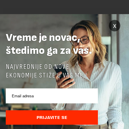
x
Vreme je novac,
POVEZANI SADRŽAJI
štedimo ga za vas.
NAJVREDNIJE OD NOVE
EKONOMIJE STIŽE U VAŠ MEJL.
PRIJAVITE SE