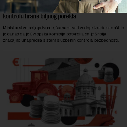
Ministarstvo: EK potvrdila da je Srbija unapredila
kontrolu hrane biljnog porekla
Ministarstvo poljoprivrede, šumarstva i vodoprivrede saopštilo
je danas da je Evropska komisija potvrdila da je Srbija
značajno unapredila sistem službenih kontrola bezbednosti
hrane biljnog porekla, te da k...