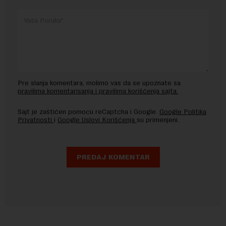
Pre slanja komentara, molimo vas da se upoznate sa
pravilima komentarisanja i pravilima korišćenja sajta.
Sajt je zaštićen pomocu reCaptcha i Google.
Google Politika
Privatnosti
i
Google Uslovi Korišćenja
su primenjeni.