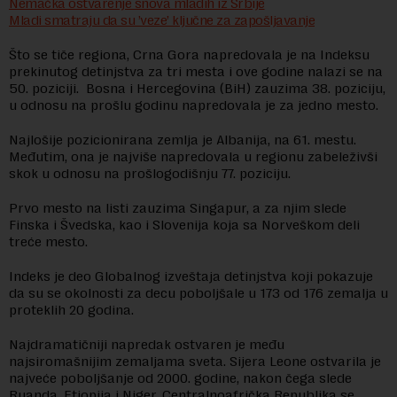
Nemačka ostvarenje snova mladih iz Srbije
Mladi smatraju da su ’veze’ ključne za zapošljavanje
Što se tiče regiona, Crna Gora napredovala je na Indeksu
prekinutog detinjstva za tri mesta i ove godine nalazi se na
50. poziciji. Bosna i Hercegovina (BiH) zauzima 38. poziciju,
u odnosu na prošlu godinu napredovala je za jedno mesto.
Najlošije pozicionirana zemlja je Albanija, na 61. mestu.
Međutim, ona je najviše napredovala u regionu zabeleživši
skok u odnosu na prošlogodišnju 77. poziciju.
Prvo mesto na listi zauzima Singapur, a za njim slede
Finska i Švedska, kao i Slovenija koja sa Norveškom deli
treće mesto.
Indeks je deo Globalnog izveštaja detinjstva koji pokazuje
da su se okolnosti za decu poboljšale u 173 od 176 zemalja u
proteklih 20 godina.
Najdramatičniji napredak ostvaren je među
najsiromašnijim zemaljama sveta. Sijera Leone ostvarila je
najveće poboljšanje od 2000. godine, nakon čega slede
Ruanda, Etiopija i Niger. Centralnoafrička Republika se