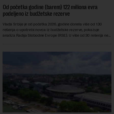
Od početka godine (barem) 122 miliona evra
podeljeno iz budžetske rezerve
Vlada Srbije je od početka 2026. godine donela više od 130
rešenja o upotrebi novca iz budžetske rezerve, pokazuje
analiza Radija Slobodne Evrope (RSE). U više od 30 rešenja ne
navodi se tačan iznos koji će ...