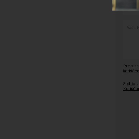
Pre sla
korišćen
Sajt je
Korišće