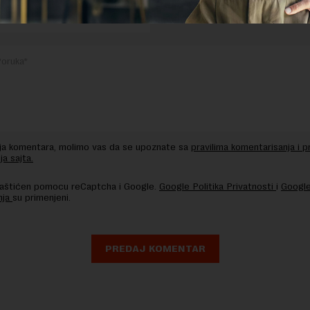
nja komentara, molimo vas da se upoznate sa
pravilima komentarisanja i p
ja sajta.
 zaštićen pomocu reCaptcha i Google.
Google Politika Privatnosti
i
Google
nja
su primenjeni.