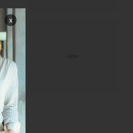
x
a će tokom
opadajuću
janje linka