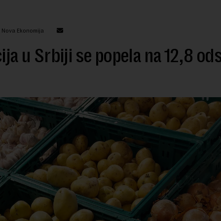
: Nova Ekonomija
cija u Srbiji se popela na 12,8 od