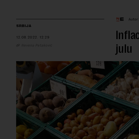
Autor
SRBIJA
Infla
12.08.2022.
12:29
julu
Nevena Petaković