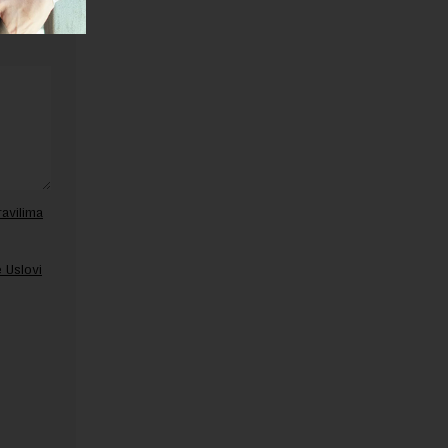
ravilima
 Uslovi