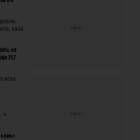
na isti
 godine,
veća, kada
dsto, od
aja 21,7
utnička
a u
u junu i