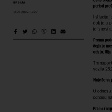
Cene proizv
SRBIJA
period proš
12.08.2022.
12:29
Inflacija 
dok je u 
je iznosil
Prema podac
čega je mes
odsto. Ulja 
Transport
vozila 28
Najviše su 
U odnosu 
odnosu na
Prema raniji