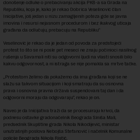
donošenje odluke o prebacivanju akcija PKB-a sa Grada na
Republiku, koja je, kako je rekao Dobrica Veselinović član
Inicijative, još jedan u nizu zamagljenih poteza gde se javna
imovina i resursi nejasnom procedurom i bez ikakvog uticaja
građana da odlučuju, prebacuju na Republiku“
Veselinović je rekao da je jedan od povoda za predstojeći
protest to što se ni posle pet meseci ne znaju počinioci nasilnog
rušenja u Savamali niti su odgovorni ljudi na vlasti snosili bilo
kakvu odgovornost, a ni istraga se nije pomakla sa mrtve tačke.
„Protestom želimo da pokažemo da ima građana koji se ne
slažu sa takvom situacijom i koji smatraju da su osnovna
prava i osnovna pravna država suspendovani taj dan i da
odgovorni moraju da odgovaraju“, rekao je on.
Naveo je da Inicijativa traži da se procesuiraju krivci, da
podnesu ostavke gradonačelnik Beograda Siniša Mali,
predsednik Skupštine grada Nikola Nikodijević, ministar
unutrašnjih poslova Nebojša Stefanović i načelnik Komunalne
policije Beograda Nikola Ristić.