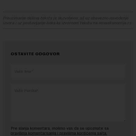
Preuzimanje delova teksta je dozvoljeno, ali uz obavezno navođenje
izvora i uz postavljanje linka ka izvornom tekstu na novaekonomija.rs
OSTAVITE ODGOVOR
Pre slanja komentara, molimo vas da se upoznate sa
pravilima komentarisanja i pravilima korišćenja sajta.