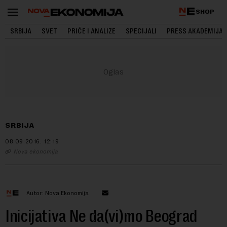
SHOP
SRBIJA
SVET
PRIČE I ANALIZE
SPECIJALI
PRESS AKADEMIJA
SRBIJA
08.09.2016.
12:19
Nova ekonomija
Autor: Nova Ekonomija
Inicijativa Ne da(vi)mo Beograd