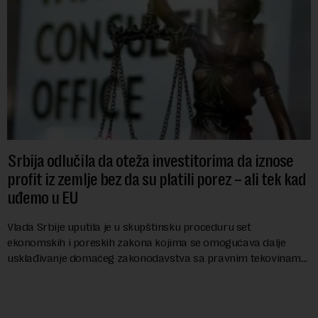
Srbija odlučila da oteža investitorima da iznose
profit iz zemlje bez da su platili porez – ali tek kad
uđemo u EU
Vlada Srbije uputila je u skupštinsku proceduru set
ekonomskih i poreskih zakona kojima se omogućava dalje
usklađivanje domaćeg zakonodavstva sa pravnim tekovinama
Evropske unije i ispunjavaju obaveze predvi...