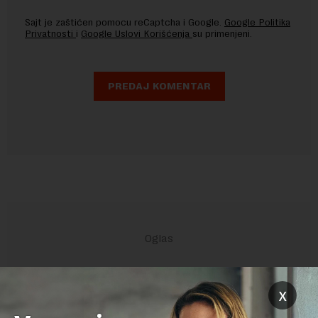
Sajt je zaštićen pomocu reCaptcha i Google.
Google Politika
Privatnosti
i
Google Uslovi Korišćenja
su primenjeni.
x
POVEZANI SADRŽAJI