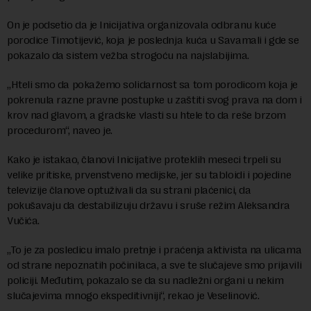
On je podsetio da je Inicijativa organizovala odbranu kuće
porodice Timotijević, koja je poslednja kuća u Savamali i gde se
pokazalo da sistem vežba strogoću na najslabijima.
„Hteli smo da pokažemo solidarnost sa tom porodicom koja je
pokrenula razne pravne postupke u zaštiti svog prava na dom i
krov nad glavom, a gradske vlasti su htele to da reše brzom
procedurom“, naveo je.
Kako je istakao, članovi Inicijative proteklih meseci trpeli su
velike pritiske, prvenstveno medijske, jer su tabloidi i pojedine
televizije članove optuživali da su strani plaćenici, da
pokušavaju da destabilizuju državu i sruše režim Aleksandra
Vučića.
„To je za posledicu imalo pretnje i praćenja aktivista na ulicama
od strane nepoznatih počinilaca, a sve te slučajeve smo prijavili
policiji. Međutim, pokazalo se da su nadležni organi u nekim
slučajevima mnogo ekspeditivniji“, rekao je Veselinović.