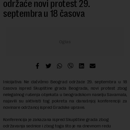
održaće novi protest 29.
septembra u 18 časova
Inicijativa Ne da(vi)mo Beograd održaće 29. septembra u 18
časova ispred Skupštine grada Beograda, novi protest zbog
nelegalnog rušenja objekata u beogradskom naselju Savamala,
najavili su aktivisti tog pokreta na današnjoj konferenciji za
novinare održanoj ispred Gradske uprave.
Konferencija je zakazana ispred Skupštine grada zbog
održavanja sednice i zbog toga što je na dnevnom redu