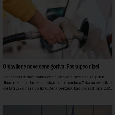
Objavljene nove cene goriva: Poskupeo dizel
U narednih sedam dana cena evrodizela biće viša za jedan
dinar, dok cena benzina ostaje nepromenjena.Tako će evrodizel
koštati 227 dinara po litru. Cena benzina, kao i dosad, biće 202
dinara po litru. ...