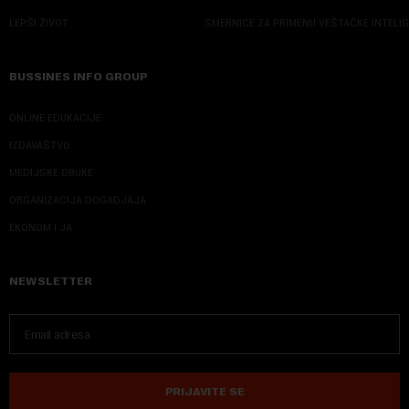
LEPŠI ŽIVOT
SMERNICE ZA PRIMENU VEŠTAČKE INTELI
BUSSINES INFO GROUP
ONLINE EDUKACIJE
IZDAVAŠTVO
MEDIJSKE OBUKE
ORGANIZACIJA DOGADJAJA
EKONOM I JA
NEWSLETTER
PRIJAVITE SE