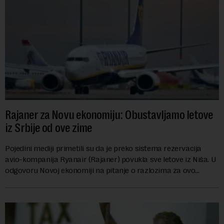
Rajaner za Novu ekonomiju: Obustavljamo letove
iz Srbije od ove zime
Pojedini mediji primetili su da je preko sistema rezervacija
avio-kompanija Ryanair (Rajaner) povukla sve letove iz Niša. U
odgovoru Novoj ekonomiji na pitanje o razlozima za ovo
povlačenje, ovaj avio-gigant...