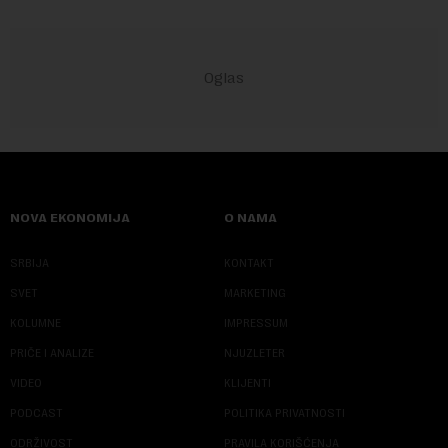
NOVA EKONOMIJA
O NAMA
SRBIJA
KONTAKT
SVET
MARKETING
KOLUMNE
IMPRESSUM
PRIČE I ANALIZE
NJUZLETER
VIDEO
KLIJENTI
PODCAST
POLITIKA PRIVATNOSTI
ODRŽIVOST
PRAVILA KORIŠĆENJA