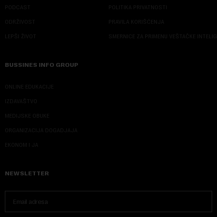
PODCAST
POLITIKA PRIVATNOSTI
ODRŽIVOST
PRAVILA KORIŠĆENJA
LEPŠI ŽIVOT
SMERNICE ZA PRIMENU VEŠTAČKE INTELI
BUSSINES INFO GROUP
ONLINE EDUKACIJE
IZDAVAŠTVO
MEDIJSKE OBUKE
ORGANIZACIJA DOGADJAJA
EKONOM I JA
NEWSLETTER