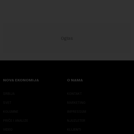
NOVA EKONOMIJA
O NAMA
SRBIJA
KONTAKT
SVET
MARKETING
KOLUMNE
IMPRESSUM
PRIČE I ANALIZE
NJUZLETER
VIDEO
KLIJENTI