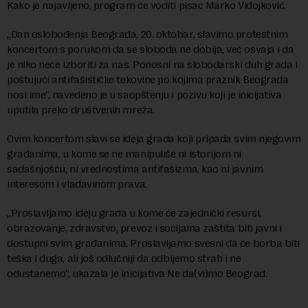
Kako je najavljeno, program će voditi pisac Marko Vidojković.
„Dan oslobođenja Beograda, 20. oktobar, slavimo protestnim
koncertom s porukom da se sloboda ne dobija, već osvaja i da
je niko neće izboriti za nas. Ponosni na slobodarski duh grada i
poštujući antifašističke tekovine po kojima praznik Beograda
nosi ime“, navedeno je u saopštenju i pozivu koji je inicijativa
uputila preko društvenih mreža.
Ovim koncertom slavi se ideja grada koji pripada svim njegovim
građanima, u kome se ne manipuliše ni istorijom ni
sadašnjošću, ni vrednostima antifašizma, kao ni javnim
interesom i vladavinom prava.
„Proslavljamo ideju grada u kome će zajednički resursi,
obrazovanje, zdravstvo, prevoz i socijalna zaštita biti javni i
dostupni svim građanima. Proslavljamo svesni da će borba biti
teška i duga, ali još odlučniji da odbijemo strah i ne
odustanemo“, ukazala je inicijativa Ne da(vi)mo Beograd.