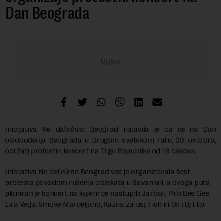
Dan Beograda
Inicijativa Ne da(vi)mo Beograd najavila je da će na Dan
oslobođenja Beograda u Drugom svetskom ratu, 20. oktobra,
održati protestni koncert na Trgu Republike od 18 časova.
Inicijativa Ne da(vi)mo Beograd već je organizovala šest
protesta povodom rušenja objekata u Savamali, a ovoga puta
planiran je koncert na kojem će nastupiti Jarboli, Prti Bee Gee,
Lira Vega, Smoke Mardeljano, Kazna za uši, Fish in Oil i Dj Flip.