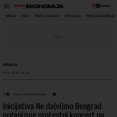
SHOP
SRBIJA
SVET
PRIČE I ANALIZE
SPECIJALI
PRESS AKADEMIJA
SRBIJA
15.10.2016.
14:26
Autor: Nova Ekonomija
Inicijativa Ne da(vi)mo Beograd
organizuje protestni koncert na