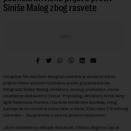
Siniše Malog zbog rasvete
Inicijativa Ne da(vi)mo Beograd podnela je danas krivičnu
prijavu Višem javnom tužilaštvu protiv gradonačelnika
Beograda Siniše Malog, direktora Javnog preduzeća Javno
osvetljenje Aleksandra Cincar-Poposkog, direktora firme Keep
light Radovana Đumića i članova tenderske komisije, zbog
sumnje da su izvršili krivično delo iz člana 234a stav 3 Krivičnog
zakonika – Zloupotrebe u vezi sa javnom nabavkom.
„Gore navedeni su sklopili nezakonit i štetan dogovor čija je