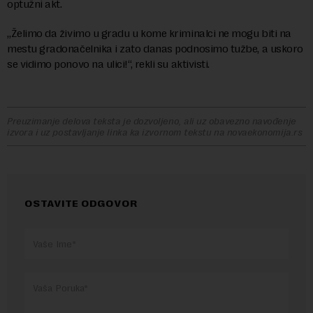
optužni akt.
„Želimo da živimo u gradu u kome kriminalci ne mogu biti na
mestu gradonačelnika i zato danas podnosimo tužbe, a uskoro
se vidimo ponovo na ulici!“, rekli su aktivisti.
Preuzimanje delova teksta je dozvoljeno, ali uz obavezno navođenje
izvora i uz postavljanje linka ka izvornom tekstu na novaekonomija.rs
OSTAVITE ODGOVOR