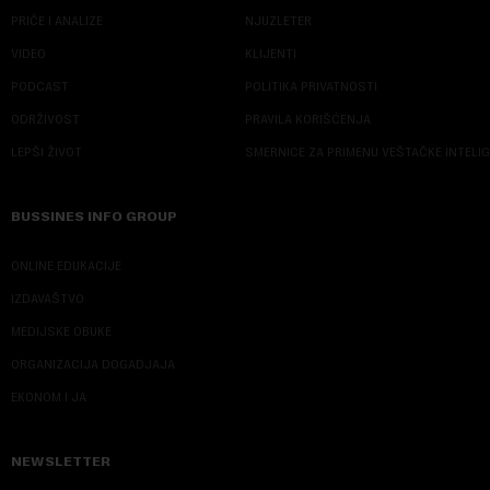
PRIČE I ANALIZE
NJUZLETER
VIDEO
KLIJENTI
PODCAST
POLITIKA PRIVATNOSTI
ODRŽIVOST
PRAVILA KORIŠĆENJA
LEPŠI ŽIVOT
SMERNICE ZA PRIMENU VEŠTAČKE INTELI
BUSSINES INFO GROUP
ONLINE EDUKACIJE
IZDAVAŠTVO
MEDIJSKE OBUKE
ORGANIZACIJA DOGADJAJA
EKONOM I JA
NEWSLETTER