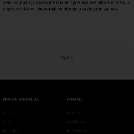
avio-kompanija Ryanair (Rajaner) povukla sve letove iz Niša. U
odgovoru Novoj ekonomiji na pitanje o razlozima za ovo
povlačenje, ovaj avio-gigant...
NOVA EKONOMIJA
O NAMA
SRBIJA
KONTAKT
SVET
MARKETING
KOLUMNE
IMPRESSUM