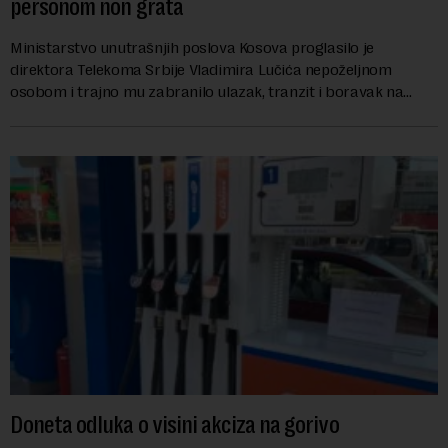
personom non grata
Ministarstvo unutrašnjih poslova Kosova proglasilo je
direktora Telekoma Srbije Vladimira Lučića nepoželjnom
osobom i trajno mu zabranilo ulazak, tranzit i boravak na
Kosovu, navodeći kao razlog njegove javn...
Doneta odluka o visini akciza na gorivo