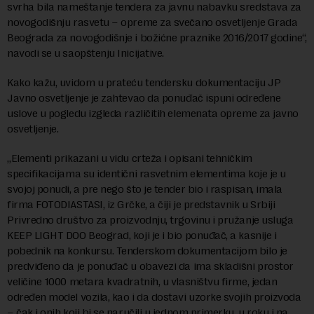
svrha bila nameštanje tendera za javnu nabavku sredstava za
novogodišnju rasvetu – opreme za svečano osvetljenje Grada
Beograda za novogodišnje i božićne praznike 2016/2017 godine“,
navodi se u saopštenju Inicijative.
Kako kažu, uvidom u prateću tendersku dokumentaciju JP
Javno osvetljenje je zahtevao da ponuđač ispuni određene
uslove u pogledu izgleda različitih elemenata opreme za javno
osvetljenje.
„Elementi prikazani u vidu crteža i opisani tehničkim
specifikacijama su identični rasvetnim elementima koje je u
svojoj ponudi, a pre nego što je tender bio i raspisan, imala
firma FOTODIASTASI, iz Grčke, a čiji je predstavnik u Srbiji
Privredno društvo za proizvodnju, trgovinu i pružanje usluga
KEEP LIGHT DOO Beograd, koji je i bio ponuđač, a kasnije i
pobednik na konkursu. Tenderskom dokumentacijom bilo je
predviđeno da je ponuđač u obavezi da ima skladišni prostor
veličine 1000 metara kvadratnih, u vlasništvu firme, jedan
određen model vozila, kao i da dostavi uzorke svojih proizvoda
– čak i onih koji bi se naručili u jednom primerku, u roku i na