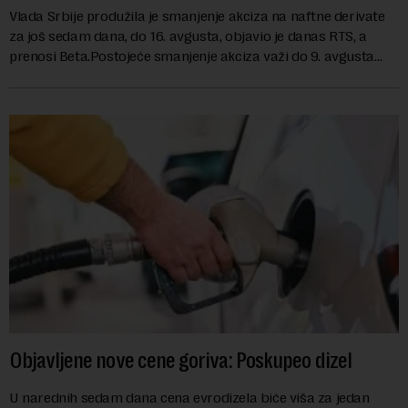
Vlada Srbije produžila je smanjenje akciza na naftne derivate
za još sedam dana, do 16. avgusta, objavio je danas RTS, a
prenosi Beta.Postojeće smanjenje akciza važi do 9. avgusta
kao mera ublažavanja po...
Objavljene nove cene goriva: Poskupeo dizel
U narednih sedam dana cena evrodizela biće viša za jedan