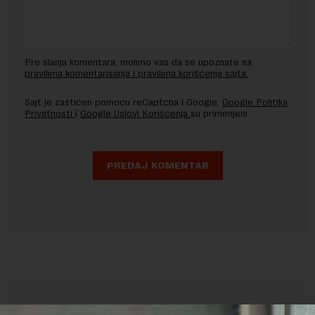
Pre slanja komentara, molimo vas da se upoznate sa
pravilima komentarisanja i pravilima korišćenja sajta.
Sajt je zaštićen pomocu reCaptcha i Google.
Google Politika
Privatnosti
i
Google Uslovi Korišćenja
su primenjeni.