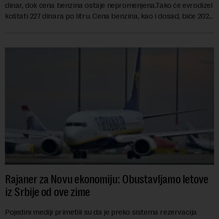
dinar, dok cena benzina ostaje nepromenjena.Tako će evrodizel
koštati 227 dinara po litru. Cena benzina, kao i dosad, biće 202
dinara po litru. ...
Rajaner za Novu ekonomiju: Obustavljamo letove
iz Srbije od ove zime
Pojedini mediji primetili su da je preko sistema rezervacija