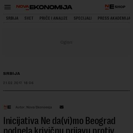
SHOP
SRBIJA
SVET
PRIČE I ANALIZE
SPECIJALI
PRESS AKADEMIJA
SRBIJA
21.02.2017.
16:06
Autor: Nova Ekonomija
Inicijativa Ne da(vi)mo Beograd
podnela krivičnu prijavu protiv