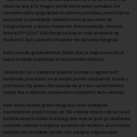
način na koji je to mogao učiniti samo jedan ponuđač. Svi
navedeni uslovi pogodovali su jednom ponuđaču, onom čiji su
proizvodi za osvetljenje identični onim prikazanim na
fotografijama u sklopu tenderske dokumentacije, odnosno
firmi KEEP LIGHT DOO Beograd koja je i bila pobednik na
konkursu“, kažu aktivisti Inicijative Ne da(vi)mo Beograd.
Kako navode, gradonačelnik Siniša Mali je odgovoran što je
takvo trošenje sredstava protivzakonito odobrio.
„Nakon što se u medijima pojavila sumnja u regularnost
tenderske procedure, on je svojim javnim nastupima branio i
podržavao taj posao, što ukazuje da je znao i podstrekivao
ostala lica u njihovim nezakonitim radnjama“, kažu aktivisti.
Kako šteta naneta gradu Beogradu ovim radnjama
osumnjičenih prelazi iznos od 190 miliona dinara i da se radi o
kvalifikovanom obliku krivičnog dela koje se goni po službenoj
dužnosti, aktivisti Inicijative predlažu da nadležni Javni tužilac
sasluša sve okrivljene i protiv njih podigne odgovarajući