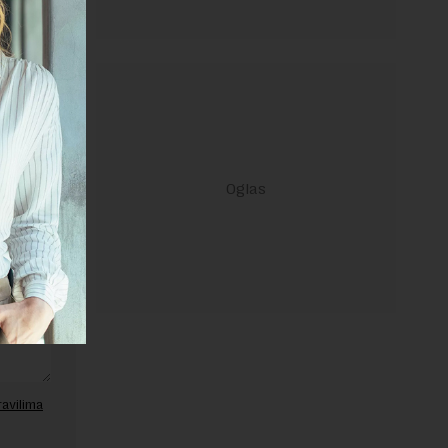
janje linka
ravilima