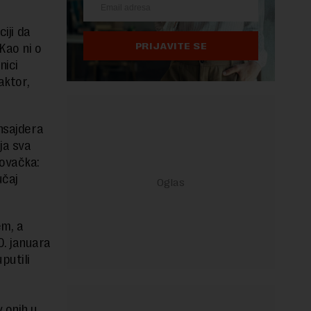
iji da
PRIJAVITE SE
Kao ni o
nici
aktor,
Insajdera
ja sva
govačka:
učaj
em, a
0. januara
putili
v onih u