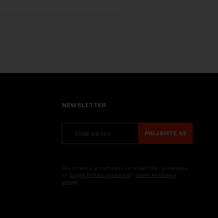
NEWSLETTER
PRIJAVITE SE
Ova stranica je zaštićena sa reCAPTCHA i primenjuju
se
Google Politika privatnosti
i
Uslovi korišćenja
usluge