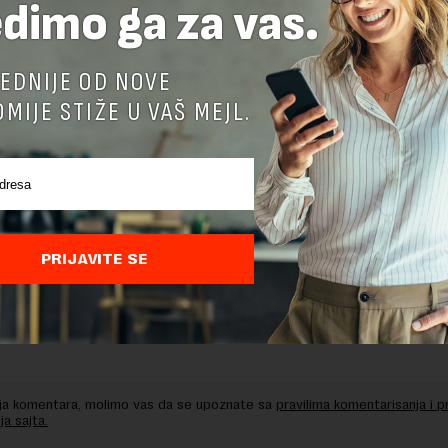
dimo ga za vas.
delova teksta je dozvoljeno, ali uz obavezno navođenje izvora i uz postavl
 tekstu na novaekonomija.rs
EDNIJE OD NOVE
MIJE STIŽE U VAŠ MEJL.
TE ODGOVOR
PRIJAVITE SE
nja komentara, molimo vas da se upoznate sa
pravilima komentarisanja i p
ja sajta.