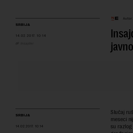
Autor
SRBIJA
Insaj
14.02.2017.
10:14
javno
Insajder
Slučaj ru
SRBIJA
meseci nij
su razlog
14.02.2017.
10:14