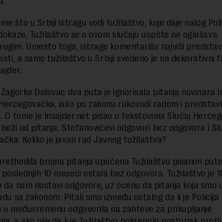
a.
e što u Srbiji istragu vodi tužilaštvo, koje daje nalog Polic
 dokaze, Tužilaštvo se o ovom slučaju uopšte ne oglašava. 
ugim. Umesto toga, istrage komentarišu najviši predstav
asti, a samo tužilaštvo u Srbiji svedeno je na dekorativni f
ajder.
a Zagorka Dolovac dva puta je ignorisala pitanja novinara 
 Hercegovačka, iako po zakonu rukovodi radom i predstavl
a. O tome je Insajder.net pisao u tekstovima Slučaj Herce
a beži od pitanja, Stefanovićevi odgovori bez odgovora i Sl
čka: Koliko je javan rad Javnog tužilaštva?
rethodila brojna pitanja upućena Tužilaštvu pisanim put
poslednjih 10 meseci ostala bez odgovora. Tužilaštvo je 1
o da nam dostavi odgovore, uz ocenu da pitanja koja smo u
adu sa zakonom. Pitali smo između ostalog da li je Policija
u u međuvremenu odgovorila na zahteve za prikupljanje
ja, a ako nije da li je Tužilaštvo pokrenulo postupak proti