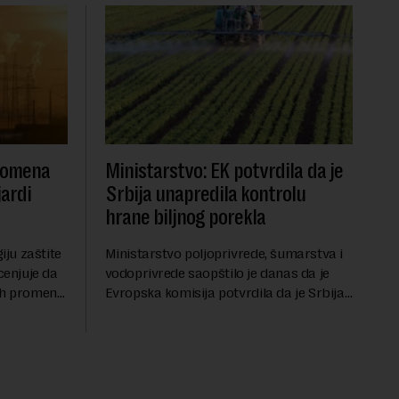
promena
Ministarstvo: EK potvrdila da je
jardi
Srbija unapredila kontrolu
hrane biljnog porekla
iju zaštite
Ministarstvo poljoprivrede, šumarstva i
cenjuje da
vodoprivrede saopštilo je danas da je
ih promena,
Evropska komisija potvrdila da je Srbija
asa i
značajno unapredila sistem službenih
va, zahteva
kontrola bezbednosti hrane biljnog
porekla, te da k...