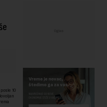
še
Vreme je novac,
štedimo ga za vas.
 posle 10
NAJVREDNIJE OD NOVE
dovoljan
EKONOMIJE STIŽE U VAŠ MEJL.
prema