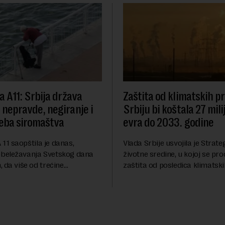
va A11: Srbija država
Zaštita od klimatskih 
e nepravde, negiranje i
Srbiju bi koštala 27 mili
eba siromaštva
evra do 2033. godine
A 11 saopštila je danas,
Vlada Srbije usvojila je Strateg
beležavanja Svetskog dana
životne sredine, u kojoj se pro
 da više od trećine
zaštita od posledica klimatsk
a Srbije teško sastavlja kraj s
poput aktuelnog toplotnog tal
eživljava od plate do plate.U
niskog vodostaja rečnih slivo
iše ...
inve...