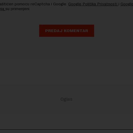
 zaštićen pomocu reCaptcha i Google.
Google Politika Privatnosti
i
Google
nja
su primenjeni.