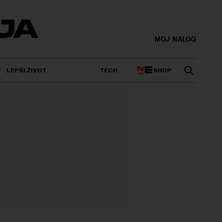
MOJ NALOG
SHOP
LEPŠI ŽIVOT
TECH