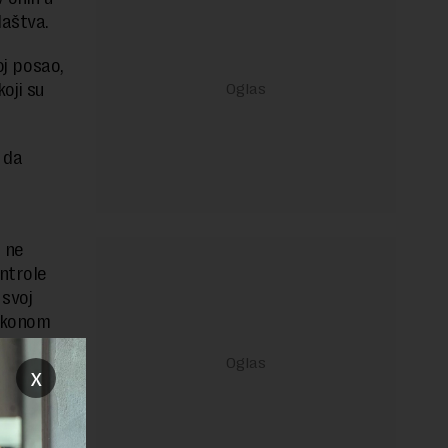
laštva.
oj posao,
oji su
 da
a ne
ontrole
 svoj
zakonom
onom.
x
i u vezi s