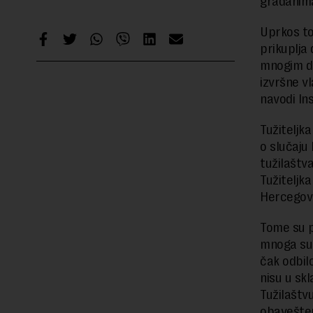
građanim
Uprkos tom
prikuplja
mnogim dr
izvršne vl
navodi Ins
Tužiteljk
o slučaju
tužilaštv
Tužiteljk
Hercegova
Tome su p
mnoga su 
čak odbil
nisu u skl
Tužilaštv
obavešten