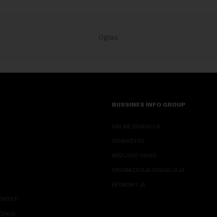
BUSSINES INFO GROUP
ONLINE EDUKACIJE
IZDAVAŠTVO
MEDIJSKE OBUKE
ORGANIZACIJA DOGADJAJA
EKONOM I JA
ATNOSTI
ŠĆENJA