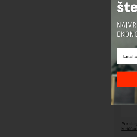
šte
Preuzimanje 
ka izvornom
NAJVR
EKONO
OSTAVI
Pre sla
korišćen