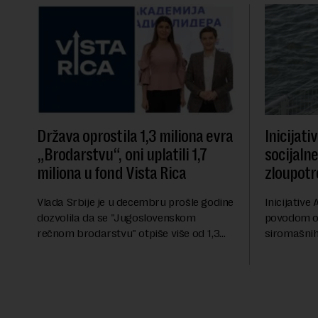
Država oprostila 1,3 miliona evra
Inicijati
„Brodarstvu“, oni uplatili 1,7
socijaln
miliona u fond Vista Rica
zloupotr
Vlada Srbije je u decembru prošle godine
Inicijative 
dozvolila da se "Jugoslovenskom
povodom o
rečnom brodarstvu" otpiše više od 1,3
siromašnih,
miliona evra duga prema državi, objavila
stanovništv
je Pištaljka. To je učinjeno zaključkom koji
krajem i pr
do danas n...
saopštenju p