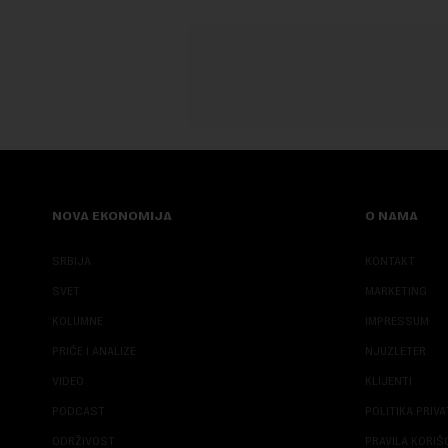
NOVA EKONOMIJA
O NAMA
SRBIJA
KONTAKT
SVET
MARKETING
KOLUMNE
IMPRESSUM
PRIČE I ANALIZE
NJUZLETER
VIDEO
KLIJENTI
PODCAST
POLITIKA PRIV
ODRŽIVOST
PRAVILA KORI