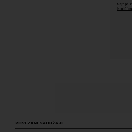
Sajt je
Korišće
POVEZANI SADRŽAJI