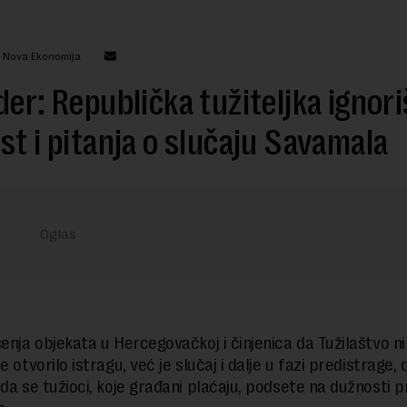
: Nova Ekonomija
der: Republička tužiteljka ignori
st i pitanja o slučaju Savamala
šenja objekata u Hercegovačkoj i činjenica da Tužilaštvo ni
e otvorilo istragu, već je slučaj i dalje u fazi predistrage, 
 da se tužioci, koje građani plaćaju, podsete na dužnosti 