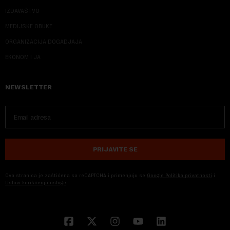
IZDAVAŠTVO
MEDIJSKE OBUKE
ORGANIZACIJA DOGADJAJA
EKONOM I JA
NEWSLETTER
PRIJAVITE SE
Ova stranica je zaštićena sa reCAPTCHA i primenjuju se
Google Politika privatnosti
i
Uslovi korišćenja usluge