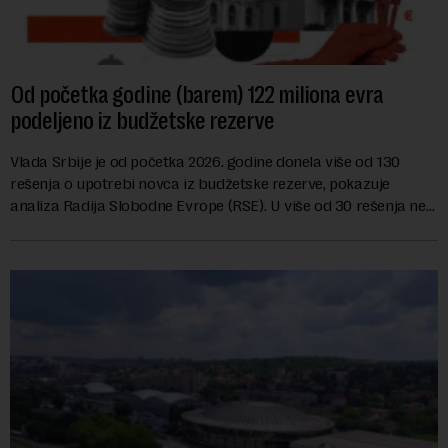
Od početka godine (barem) 122 miliona evra
podeljeno iz budžetske rezerve
Vlada Srbije je od početka 2026. godine donela više od 130
rešenja o upotrebi novca iz budžetske rezerve, pokazuje
analiza Radija Slobodne Evrope (RSE). U više od 30 rešenja ne
navodi se tačan iznos koji će ...