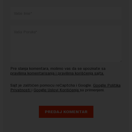
Pre slanja komentara, molimo vas da se upoznate sa
pravilima komentarisanja i pravilima korišćenja sajta.
Sajt je zaštićen pomocu reCaptcha i Google.
Google Politika
Privatnosti
i
Google Uslovi Korišćenja
su primenjeni.