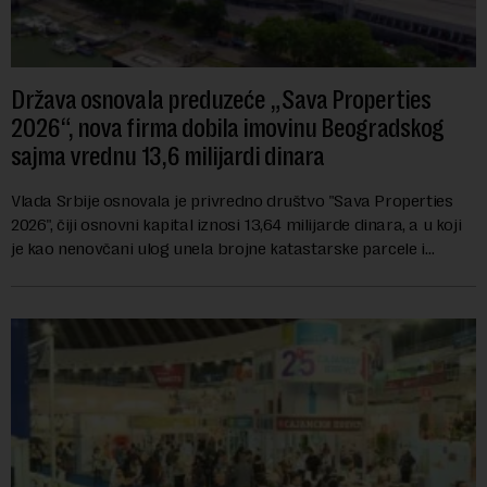
Država osnovala preduzeće „Sava Properties
2026“, nova firma dobila imovinu Beogradskog
sajma vrednu 13,6 milijardi dinara
Vlada Srbije osnovala je privredno društvo "Sava Properties
2026", čiji osnovni kapital iznosi 13,64 milijarde dinara, a u koji
je kao nenovčani ulog unela brojne katastarske parcele i
objekte u okviru kompl...