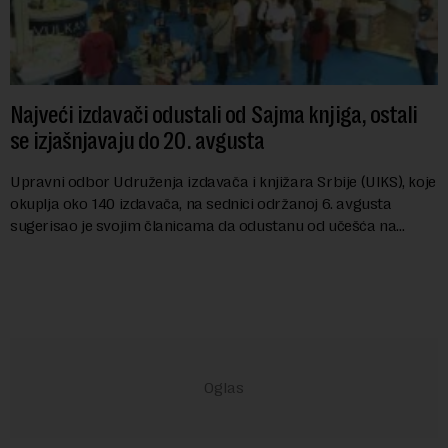
Najveći izdavači odustali od Sajma knjiga, ostali
se izjašnjavaju do 20. avgusta
Upravni odbor Udruženja izdavača i knjižara Srbije (UIKS), koje
okuplja oko 140 izdavača, na sednici održanoj 6. avgusta
sugerisao je svojim članicama da odustanu od učešća na
predstojećem Sajmu knjiga. Vrem...