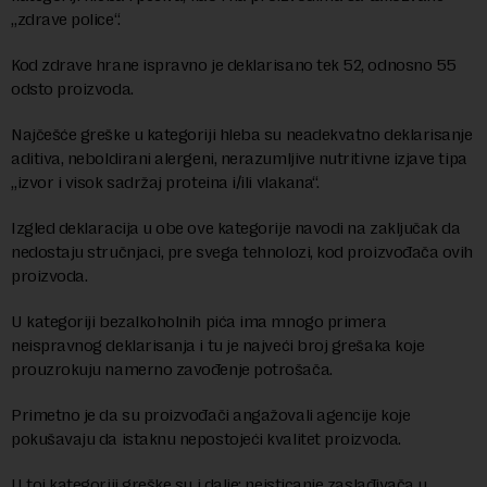
„zdrave police“.
Kod zdrave hrane ispravno je deklarisano tek 52, odnosno 55
odsto proizvoda.
Najčešće greške u kategoriji hleba su neadekvatno deklarisanje
aditiva, neboldirani alergeni, nerazumljive nutritivne izjave tipa
„izvor i visok sadržaj proteina i/ili vlakana“.
Izgled deklaracija u obe ove kategorije navodi na zaključak da
nedostaju stručnjaci, pre svega tehnolozi, kod proizvođača ovih
proizvoda.
U kategoriji bezalkoholnih pića ima mnogo primera
neispravnog deklarisanja i tu je najveći broj grešaka koje
prouzrokuju namerno zavođenje potrošača.
Primetno je da su proizvođači angažovali agencije koje
pokušavaju da istaknu nepostojeći kvalitet proizvoda.
U toj kategoriji greške su i dalje: neisticanje zaslađivača u