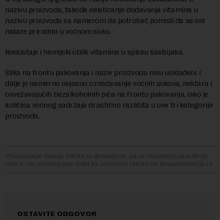
nazivu proizvoda, takođe neisticanje dodavanja vitamina u
nazivu proizvoda sa namerom da potrošač pomisli da se oni
nalaze prirodno u voćnom soku.
Nedostaje i hemijski oblik vitamina u spisku sastojaka.
Slika na frontu pakovanja i naziv proizvoda nisu usklađeni. I
dalje je namerno nejasno označavanje voćnih sokova, nektara i
osvežavajućih bezalkoholnih pića na frontu pakovanja, iako je
količina voćnog sadržaja drastično različita u ove tri kategorije
proizvoda.
Preuzimanje delova teksta je dozvoljeno, ali uz obavezno navođenje
izvora i uz postavljanje linka ka izvornom tekstu na novaekonomija.rs
OSTAVITE ODGOVOR