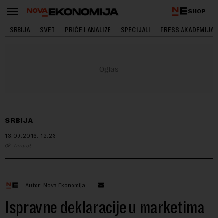
SHOP
SRBIJA
SVET
PRIČE I ANALIZE
SPECIJALI
PRESS AKADEMIJA
SRBIJA
13.09.2016.
12:23
Tanjug
Autor: Nova Ekonomija
Ispravne deklaracije u marketima