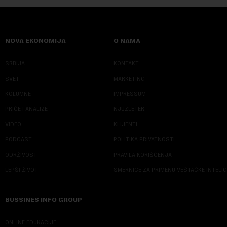
NOVA EKONOMIJA
O NAMA
SRBIJA
KONTAKT
SVET
MARKETING
KOLUMNE
IMPRESSUM
PRIČE I ANALIZE
NJUZLETER
VIDEO
KLIJENTI
PODCAST
POLITIKA PRIVATNOSTI
ODRŽIVOST
PRAVILA KORIŠĆENJA
LEPŠI ŽIVOT
SMERNICE ZA PRIMENU VEŠTAČKE INTELI
BUSSINES INFO GROUP
ONLINE EDUKACIJE