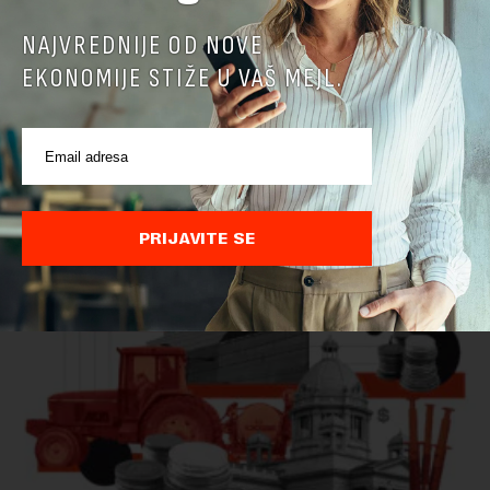
NAJVREDNIJE OD NOVE
EKONOMIJE STIŽE U VAŠ MEJL.
Ministarstvo: EK potvrdila da je Srbija unapredila
kontrolu hrane biljnog porekla
Ministarstvo poljoprivrede, šumarstva i vodoprivrede saopštilo
je danas da je Evropska komisija potvrdila da je Srbija
značajno unapredila sistem službenih kontrola bezbednosti
PRIJAVITE SE
hrane biljnog porekla, te da k...