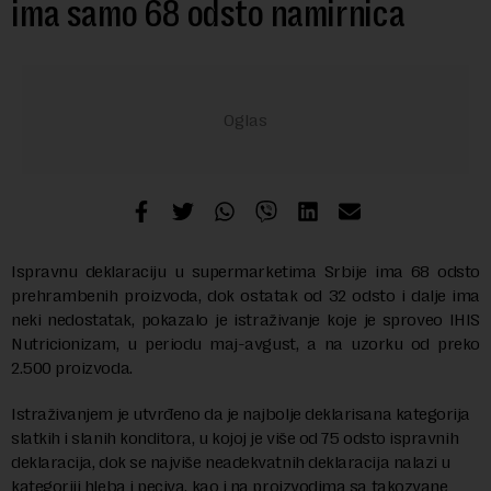
ima samo 68 odsto namirnica
Ispravnu deklaraciju u supermarketima Srbije ima 68 odsto
prehrambenih proizvoda, dok ostatak od 32 odsto i dalje ima
neki nedostatak, pokazalo je istraživanje koje je sproveo IHIS
Nutricionizam, u periodu maj-avgust, a na uzorku od preko
2.500 proizvoda.
Istraživanjem je utvrđeno da je najbolje deklarisana kategorija
slatkih i slanih konditora, u kojoj je više od 75 odsto ispravnih
deklaracija, dok se najviše neadekvatnih deklaracija nalazi u
kategoriji hleba i peciva, kao i na proizvodima sa takozvane