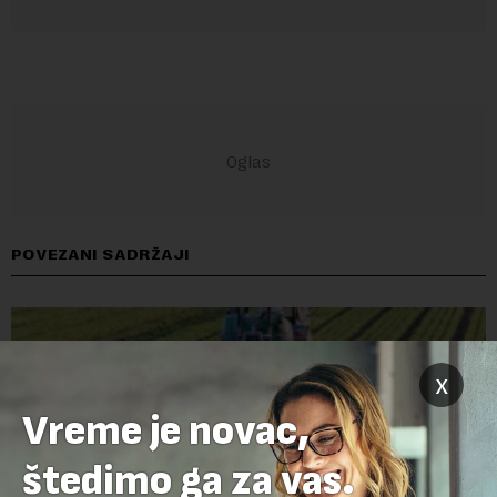
POVEZANI SADRŽAJI
x
Vreme je novac,
štedimo ga za vas.