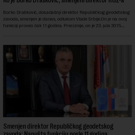
Ko je Borko Drašković, smenjeni direktor RGZ-a
Borko Drašković, dosadašnji direktor Republičkog geodetskog
zavoda, smenjen je danas, odlukom Vlade Srbije.On je na ovoj
funkciji proveo čak 11 godina. Preciznije, on je 23. jula 2015.
izabran za v.d. di...
Smenjen direktor Republičkog geodetskog
zavoda: Napušta funkciju posle 11 godina