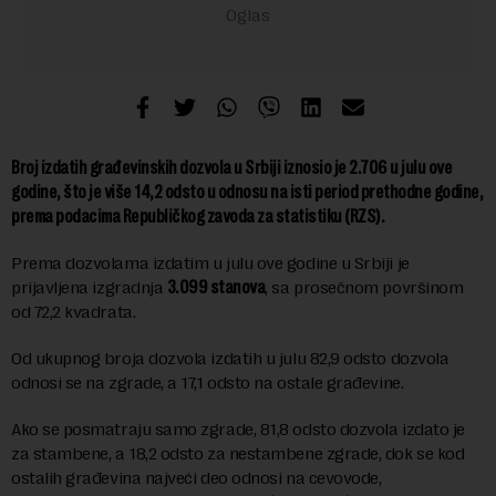
Broj izdatih građevinskih dozvola u Srbiji iznosio je 2.706 u julu ove
godine, što je više 14,2 odsto u odnosu na isti period prethodne godine,
prema podacima Republičkog zavoda za statistiku (RZS).
Prema dozvolama izdatim u julu ove godine u Srbiji je
prijavljena izgradnja
3.099 stanova
, sa prosečnom površinom
od 72,2 kvadrata.
Od ukupnog broja dozvola izdatih u julu 82,9 odsto dozvola
odnosi se na zgrade, a 17,1 odsto na ostale građevine.
Ako se posmatraju samo zgrade, 81,8 odsto dozvola izdato je
za stambene, a 18,2 odsto za nestambene zgrade, dok se kod
ostalih građevina najveći deo odnosi na cevovode,