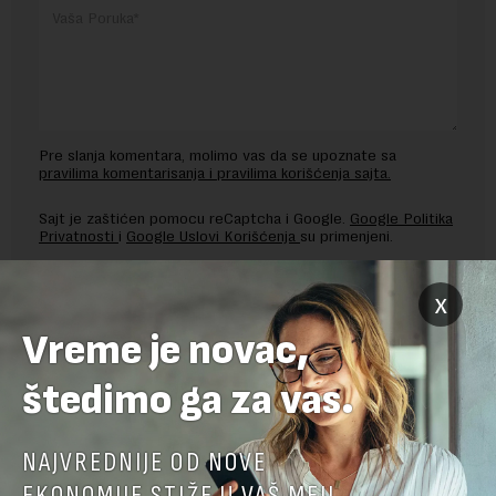
Pre slanja komentara, molimo vas da se upoznate sa
pravilima komentarisanja i pravilima korišćenja sajta.
Sajt je zaštićen pomocu reCaptcha i Google.
Google Politika
Privatnosti
i
Google Uslovi Korišćenja
su primenjeni.
x
Vreme je novac,
štedimo ga za vas.
NAJVREDNIJE OD NOVE
EKONOMIJE STIŽE U VAŠ MEJL.