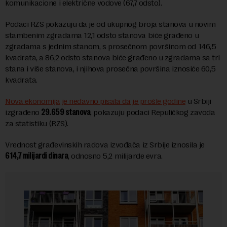
komunikacione i električne vodove (67,7 odsto).
Podaci RZS pokazuju da je od ukupnog broja stanova u novim
stambenim zgradama 12,1 odsto stanova biće građeno u
zgradama s jednim stanom, s prosečnom površinom od 146,5
kvadrata, a 86,2 odsto stanova biće građeno u zgradama sa tri
stana i više stanova, i njihova prosečna površina iznosiće 60,5
kvadrata.
Nova ekonomija je nedavno pisala da je prošle godine
u Srbiji
izgrađeno
29.659 stanova
, pokazuju podaci Repuličkog zavoda
za statistiku (RZS).
Vrednost građevinskih radova izvođača iz Srbije iznosila je
614,7 milijardi dinara
, odnosno 5,2 milijarde evra.