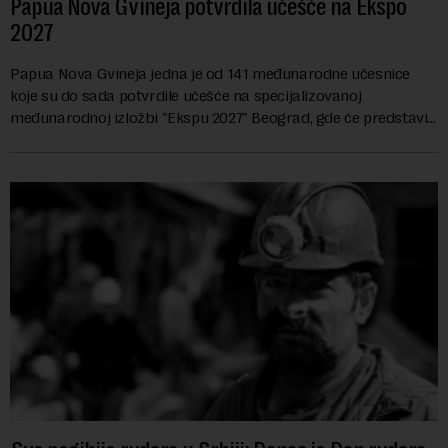
Papua Nova Gvineja potvrdila učešće na Ekspo
2027
Papua Nova Gvineja jedna je od 141 međunarodne učesnice
koje su do sada potvrdile učešće na specijalizovanoj
međunarodnoj izložbi "Ekspu 2027" Beograd, gde će predstaviti
i kao državu sa najvećom jezičkom ra...