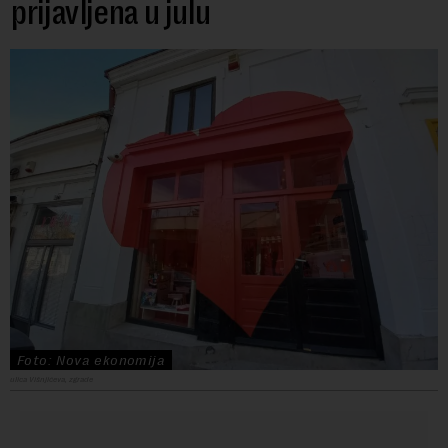
prijavljena u julu
Foto: Nova ekonomija
ulica Višnjićeva, zgrade