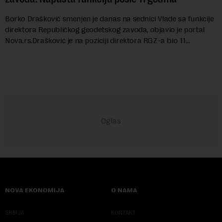
Borko Drašković smenjen je danas na sednici Vlade sa funkcije
direktora Republičkog geodetskog zavoda, objavio je portal
Nova.rs.Drašković je na poziciji direktora RGZ-a bio 11
godina.Kako piše Nova....
NOVA EKONOMIJA
O NAMA
SRBIJA
KONTAKT