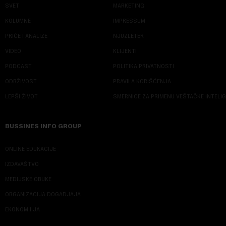
SVET
MARKETING
KOLUMNE
IMPRESSUM
PRIČE I ANALIZE
NJUZLETER
VIDEO
KLIJENTI
PODCAST
POLITIKA PRIVATNOSTI
ODRŽIVOST
PRAVILA KORIŠĆENJA
LEPŠI ŽIVOT
SMERNICE ZA PRIMENU VEŠTAČKE INTELI
BUSSINES INFO GROUP
ONLINE EDUKACIJE
IZDAVAŠTVO
MEDIJSKE OBUKE
ORGANIZACIJA DOGADJAJA
EKONOM I JA