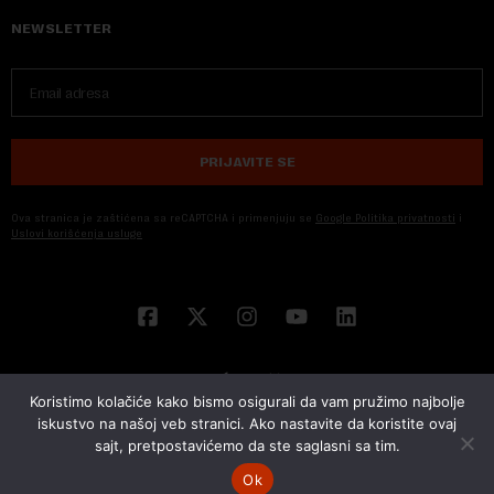
NEWSLETTER
PRIJAVITE SE
Ova stranica je zaštićena sa reCAPTCHA i primenjuju se
Google Politika privatnosti
i
Uslovi korišćenja usluge
Koristimo kolačiće kako bismo osigurali da vam pružimo najbolje
iskustvo na našoj veb stranici. Ako nastavite da koristite ovaj
sajt, pretpostavićemo da ste saglasni sa tim.
© 2026 NOVA EKONOMIJA | SVA PRAVA ZADŽANA | DEVELOPED BY
CUBES
Ok