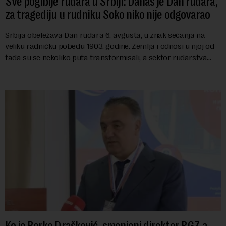
Sve pogibije rudara u Srbiji: Danas je Dan rudara,
za tragediju u rudniku Soko niko nije odgovarao
Srbija obeležava Dan rudara 6. avgusta, u znak sećanja na
veliku radničku pobedu 1903. godine. Zemlja i odnosi u njoj od
tada su se nekoliko puta transformisali, a sektor rudarstva
danas karakterišu velike r...