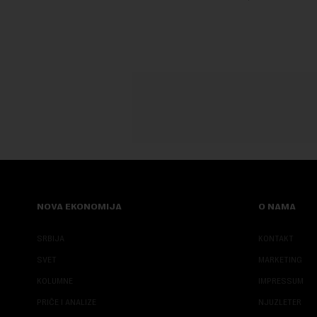
je Pištaljka. To je učinjeno zaključkom koji
krajem i pr
do danas n...
saopštenju p
NOVA EKONOMIJA
O NAMA
SRBIJA
KONTAKT
SVET
MARKETING
KOLUMNE
IMPRESSUM
PRIČE I ANALIZE
NJUZLETER