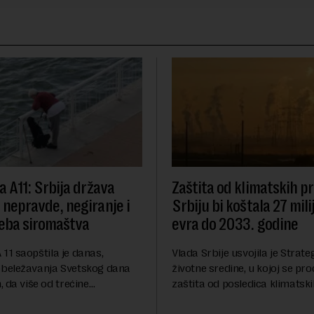
va A11: Srbija država
Zaštita od klimatskih 
e nepravde, negiranje i
Srbiju bi koštala 27 mili
eba siromaštva
evra do 2033. godine
A 11 saopštila je danas,
Vlada Srbije usvojila je Strateg
beležavanja Svetskog dana
životne sredine, u kojoj se pro
 da više od trećine
zaštita od posledica klimatsk
a Srbije teško sastavlja kraj s
poput aktuelnog toplotnog tal