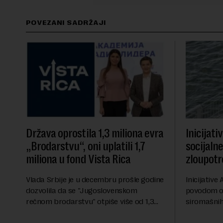
POVEZANI SADRŽAJI
Država oprostila 1,3 miliona evra
Inicijati
„Brodarstvu“, oni uplatili 1,7
socijaln
miliona u fond Vista Rica
zloupotr
Vlada Srbije je u decembru prošle godine
Inicijative 
dozvolila da se "Jugoslovenskom
povodom o
rečnom brodarstvu" otpiše više od 1,3
siromašnih,
miliona evra duga prema državi, objavila
stanovništv