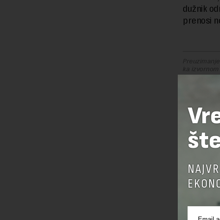
dužnik od
prenosi n
Preuzimanje 
ka izvornom
Vr
OSTAVI
šte
NAJVR
EKONO