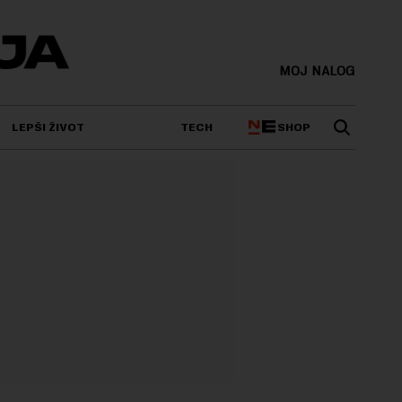
MOJ NALOG
SHOP
LEPŠI ŽIVOT
TECH