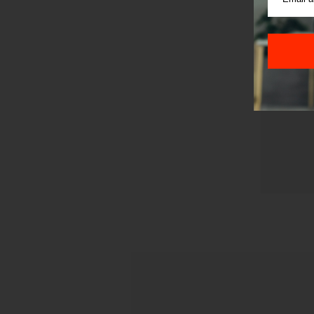
Pre sla
korišćen
Sajt je
Korišće