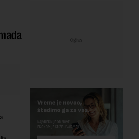
omada
Vreme je novac,
štedimo ga za vas.
na
NAJVREDNIJE OD NOVE
EKONOMIJE STIŽE U VAŠ MEJL.
lja