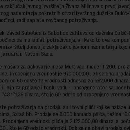
je zaključak javnog izvršitelja Živana Milinova o prvoj javno
nog nademtanja pokretnih stvari izvršnog dužnika Đukić
đinci, radi naplate novčanog potraživanja.
ski zavod Subotica iz Subotice zahteva od dužnika Đukić
ođinci da mu isplati potraživanja, ali kako to ova kompanij
avni izvršitelj doneo je zaključak o javnom nadmetanju koje
1. januara u Novom Sadu.
e mašina za pakovanje mesa Multivac, model T-200, proi
ine. Procenjena vrednost je 970.000,00 , ali se ona proda
ceni od 60 odsto te vrednosti odnosno za 582.000 dinara
e i linija za grejanje i toplu vodu – parogenerator sa poče
743.171,36 dinara, što je 60 odsto od procenjene vrednost
te potraživanja na prodaju su i tovni pilići koji se nalaze 
ima, Salaš bb. Prodaje se 8.000 komada pilića, težine 16
. Procenjena vrednost pilića je 2.122.000,00 dinara, a poč
00 , što je 60 odsto vrednosti. Dok se ne obavi prodaja ovi