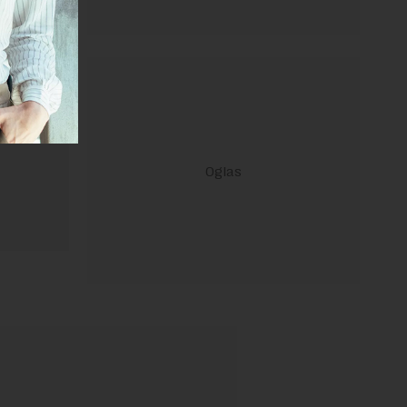
ravilima
 Uslovi