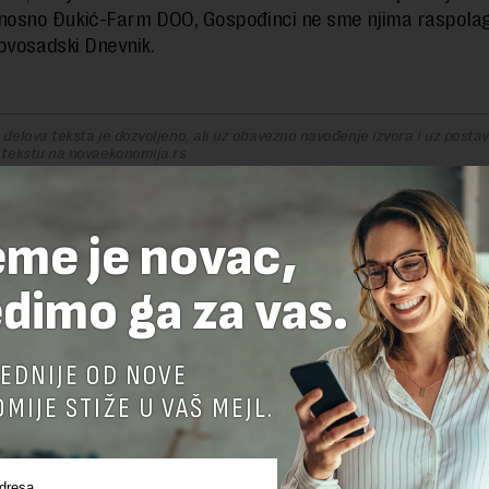
nosno Đukić-Farm DOO, Gospođinci ne sme njima raspolag
ovosadski Dnevnik.
delova teksta je dozvoljeno, ali uz obavezno navođenje izvora i uz postavl
 tekstu na novaekonomija.rs
eme je novac,
TE ODGOVOR
dimo ga za vas.
EDNIJE OD NOVE
MIJE STIŽE U VAŠ MEJL.