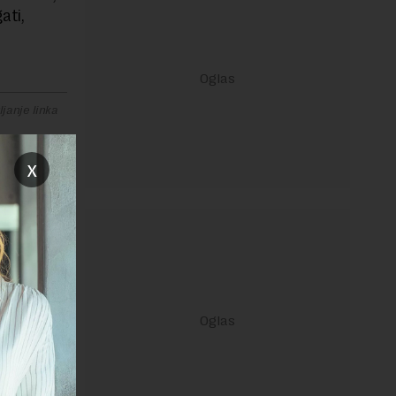
ati,
janje linka
x