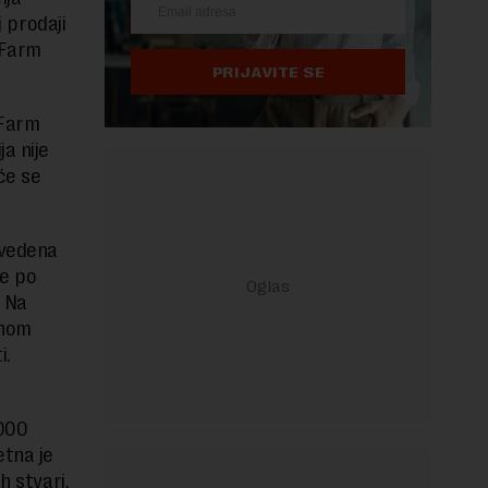
j prodaji
-Farm
PRIJAVITE SE
-Farm
a nije
 će se
zvedena
je po
. Na
tnom
i.
u
.000
etna je
h stvari,