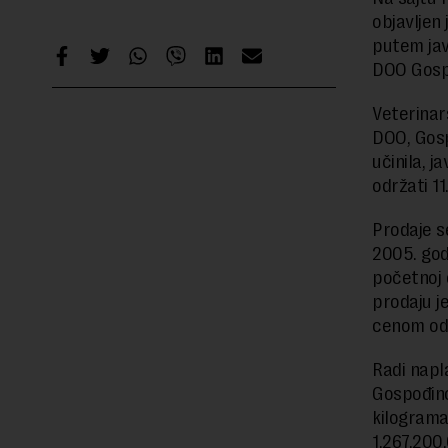
objavljen 
putem jav
DOO Gospo
Veterinar
DOO, Gosp
učinila, j
održati 1
Prodaje s
2005. god
početnoj 
prodaju j
cenom od 
Radi napla
Gospođinc
kilograma
1.267.200,