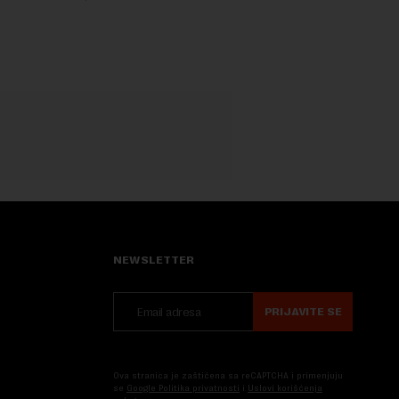
va, zahteva
kontrola bezbednosti hrane biljnog
porekla, te da k...
NEWSLETTER
PRIJAVITE SE
Ova stranica je zaštićena sa reCAPTCHA i primenjuju
se
Google Politika privatnosti
i
Uslovi korišćenja