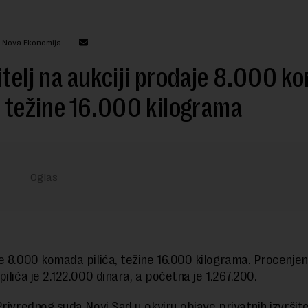
: Nova Ekonomija
itelj na aukciji prodaje 8.000 k
a težine 16.000 kilograma
e 8.000 komada pilića, težine 16.000 kilograma. Procenje
ilića je 2.122.000 dinara, a početna je 1.267.200.
Privrednog suda Novi Sad u okviru objave privatnih izvršite