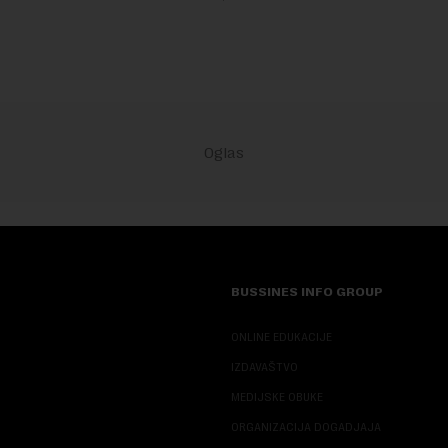
eživljava od plate do plate.U
niskog vodostaja rečnih slivo
iše ...
inve...
BUSSINES INFO GROUP
ONLINE EDUKACIJE
IZDAVAŠTVO
MEDIJSKE OBUKE
ORGANIZACIJA DOGADJAJA