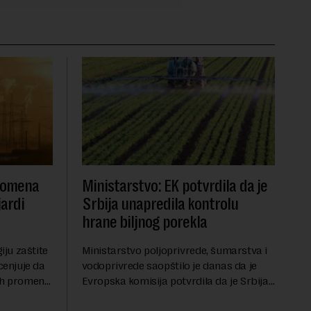
promena
Ministarstvo: EK potvrdila da je
jardi
Srbija unapredila kontrolu
hrane biljnog porekla
iju zaštite
Ministarstvo poljoprivrede, šumarstva i
cenjuje da
vodoprivrede saopštilo je danas da je
ih promena,
Evropska komisija potvrdila da je Srbija
asa i
značajno unapredila sistem službenih