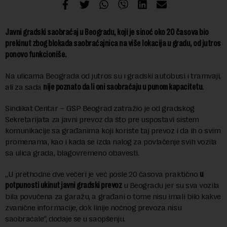
Javni gradski saobraćaj u Beogradu, koji je sinoć oko 20 časova bio
prekinut zbog blokada saobraćajnica na više lokacija u gradu, od jutros
ponovo funkcioniše.
Na ulicama Beograda od jutros su i gradski autobusi i tramvaji,
ali za sada
nije poznato da li oni saobraćaju u punom kapacitetu
.
Sindikat Centar – GSP Beograd zatražio je od gradskog
Sekretarijata za javni prevoz da što pre uspostavi sistem
komunikacije sa građanima koji koriste taj prevoz i da ih o svim
promenama, kao i kada se izda nalog za povlačenje svih vozila
sa ulica grada, blagovremeno obavesti.
„U prethodne dve večeri je već posle 20 časova praktično
u
potpunosti ukinut javni gradski prevoz
u Beogradu jer su sva vozila
bila povučena za garažu, a građani o tome nisu imali bilo kakve
zvanične informacije, dok linije noćnog prevoza nisu
saobraćale“, dodaje se u saopšenju.