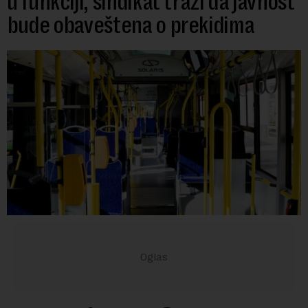
u funkciji, sindikat traži da javnost
bude obaveštena o prekidima