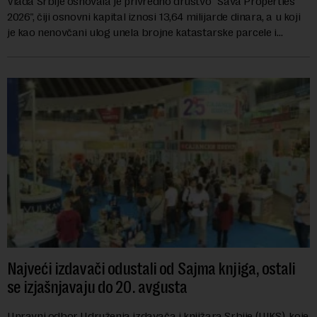
Vlada Srbije osnovala je privredno društvo "Sava Properties
2026", čiji osnovni kapital iznosi 13,64 milijarde dinara, a u koji
je kao nenovčani ulog unela brojne katastarske parcele i
objekte u okviru kompl...
Najveći izdavači odustali od Sajma knjiga, ostali
se izjašnjavaju do 20. avgusta
Upravni odbor Udruženja izdavača i knjižara Srbije (UIKS), koje