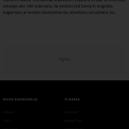
okuplja oko 140 izdavača, na sednici održanoj 6. avgusta
sugerisao je svojim članicama da odustanu od učešća na
predstojećem Sajmu knjiga. Vrem...
NOVA EKONOMIJA
O NAMA
SRBIJA
KONTAKT
SVET
MARKETING