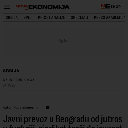
SHOP
SRBIJA
SVET
PRIČE I ANALIZE
SPECIJALI
PRESS AKADEMIJA
SRBIJA
03.07.2025.
09:33
Beta
Autor: Nova ekonomija
Javni prevoz u Beogradu od jutros