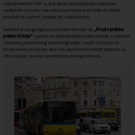
i otpravnicima GSP-a, koji samo postupaju po nalozima
nadležnih u Gradu i ne odlučuju o tome koja linija će i kada
prestati sa radom“, dodaje se u saopštenju.
Sindikat je zbog toga pozvao Sekretarijat da
„što pre prekine
praksu ćutanja“
i počne sa objavljivanjem informacija u realnom
vremenu, putem svog zvaničnog sajta i svojih stranica na
društvenim mrežama, kao i da uspostavi kontakt telefone za
informacije i pomoć korisnicima javnog prevoza.