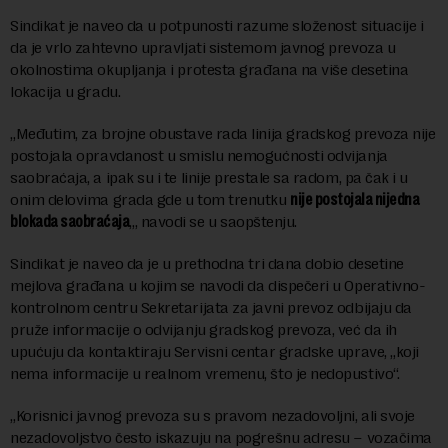
Sindikat je naveo da u potpunosti razume složenost situacije i
da je vrlo zahtevno upravljati sistemom javnog prevoza u
okolnostima okupljanja i protesta građana na više desetina
lokacija u gradu.
„Međutim, za brojne obustave rada linija gradskog prevoza nije
postojala opravdanost u smislu nemogućnosti odvijanja
saobraćaja, a ipak su i te linije prestale sa radom, pa čak i u
onim delovima grada gde u tom trenutku
nije postojala nijedna
blokada saobraćaja
„, navodi se u saopštenju.
Sindikat je naveo da je u prethodna tri dana dobio desetine
mejlova građana u kojim se navodi da dispečeri u Operativno-
kontrolnom centru Sekretarijata za javni prevoz odbijaju da
pruže informacije o odvijanju gradskog prevoza, već da ih
upućuju da kontaktiraju Servisni centar gradske uprave, „koji
nema informacije u realnom vremenu, što je nedopustivo“.
„Korisnici javnog prevoza su s pravom nezadovoljni, ali svoje
nezadovoljstvo često iskazuju na pogrešnu adresu – vozačima