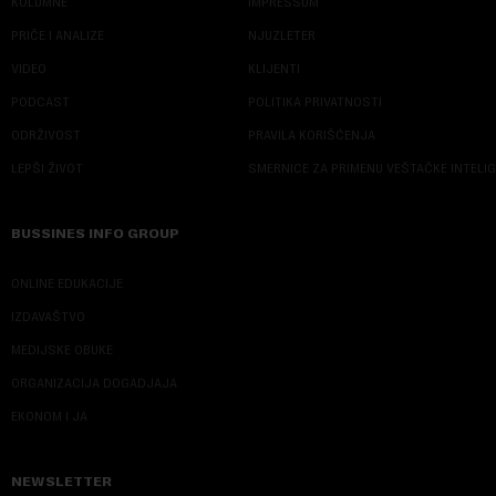
KOLUMNE
IMPRESSUM
PRIČE I ANALIZE
NJUZLETER
VIDEO
KLIJENTI
PODCAST
POLITIKA PRIVATNOSTI
ODRŽIVOST
PRAVILA KORIŠĆENJA
LEPŠI ŽIVOT
SMERNICE ZA PRIMENU VEŠTAČKE INTELI
BUSSINES INFO GROUP
ONLINE EDUKACIJE
IZDAVAŠTVO
MEDIJSKE OBUKE
ORGANIZACIJA DOGADJAJA
EKONOM I JA
NEWSLETTER