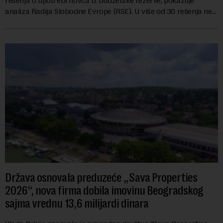
rešenja o upotrebi novca iz budžetske rezerve, pokazuje
analiza Radija Slobodne Evrope (RSE). U više od 30 rešenja ne
navodi se tačan iznos koji će ...
Država osnovala preduzeće „Sava Properties
2026“, nova firma dobila imovinu Beogradskog
sajma vrednu 13,6 milijardi dinara