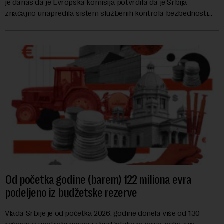
je danas da je Evropska komisija potvrdila da je Srbija
značajno unapredila sistem službenih kontrola bezbednosti
hrane biljnog porekla, te da k...
Od početka godine (barem) 122 miliona evra
podeljeno iz budžetske rezerve
Vlada Srbije je od početka 2026. godine donela više od 130