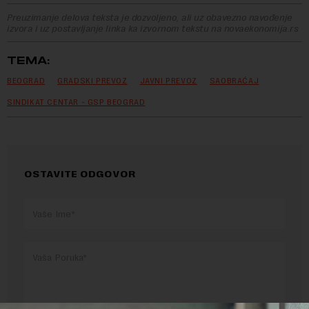
Preuzimanje delova teksta je dozvoljeno, ali uz obavezno navođenje
izvora i uz postavljanje linka ka izvornom tekstu na novaekonomija.rs
TEMA:
BEOGRAD
GRADSKI PREVOZ
JAVNI PREVOZ
SAOBRAĆAJ
SINDIKAT CENTAR - GSP BEOGRAD
OSTAVITE ODGOVOR