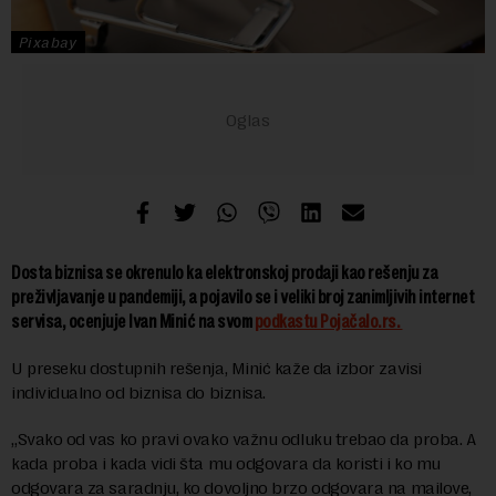
Pixabay
Dosta biznisa se okrenulo ka elektronskoj prodaji kao rešenju za
preživljavanje u pandemiji, a pojavilo se i veliki broj zanimljivih internet
servisa, ocenjuje Ivan Minić na svom
podkastu Pojačalo.rs.
U preseku dostupnih rešenja, Minić kaže da izbor zavisi
individualno od biznisa do biznisa.
„Svako od vas ko pravi ovako važnu odluku trebao da proba. A
kada proba i kada vidi šta mu odgovara da koristi i ko mu
odgovara za saradnju, ko dovoljno brzo odgovara na mailove,