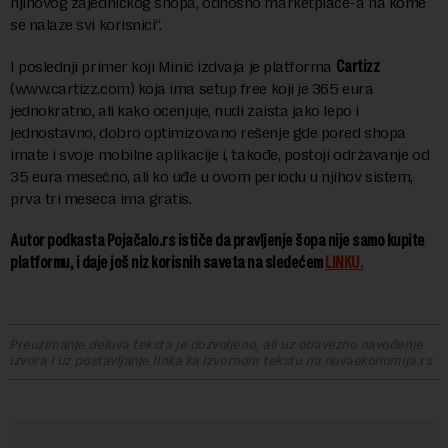
njihovog zajedničkog shopa, odnosno marketplace-a na kome
se nalaze svi korisnici“.
I poslednji primer koji Minić izdvaja je platforma
Cartizz
(www.cartizz.com) koja ima setup free koji je 365 eura
jednokratno, ali kako ocenjuje, nudi zaista jako lepo i
jednostavno, dobro optimizovano rešenje gde pored shopa
imate i svoje mobilne aplikacije i, takođe, postoji održavanje od
35 eura mesečno, ali ko uđe u ovom periodu u njihov sistem,
prva tri meseca ima gratis.
Autor podkasta Pojačalo.rs ističe da pravljenje šopa nije samo kupite
platformu, i daje još niz korisnih saveta na sledećem
LINKU.
Preuzimanje delova teksta je dozvoljeno, ali uz obavezno navođenje
izvora i uz postavljanje linka ka izvornom tekstu na novaekonomija.rs