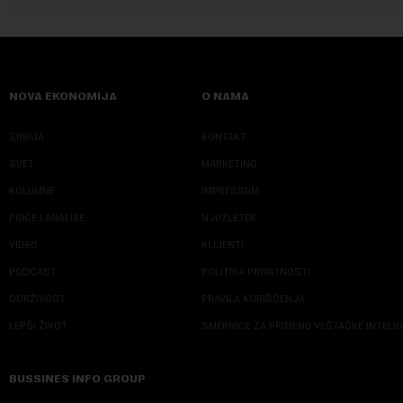
NOVA EKONOMIJA
O NAMA
SRBIJA
KONTAKT
SVET
MARKETING
KOLUMNE
IMPRESSUM
PRIČE I ANALIZE
NJUZLETER
VIDEO
KLIJENTI
PODCAST
POLITIKA PRIVATNOSTI
ODRŽIVOST
PRAVILA KORIŠĆENJA
LEPŠI ŽIVOT
SMERNICE ZA PRIMENU VEŠTAČKE INTELI
BUSSINES INFO GROUP