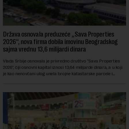
Država osnovala preduzeće „Sava Properties
2026“, nova firma dobila imovinu Beogradskog
sajma vrednu 13,6 milijardi dinara
Vlada Srbije osnovala je privredno društvo "Sava Properties
2026", čiji osnovni kapital iznosi 13,64 milijarde dinara, a u koji
je kao nenovčani ulog unela brojne katastarske parcele i
objekte u okviru kompl...