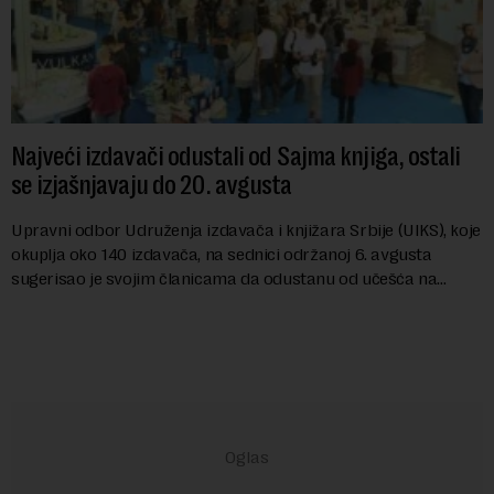
Najveći izdavači odustali od Sajma knjiga, ostali
se izjašnjavaju do 20. avgusta
Upravni odbor Udruženja izdavača i knjižara Srbije (UIKS), koje
okuplja oko 140 izdavača, na sednici održanoj 6. avgusta
sugerisao je svojim članicama da odustanu od učešća na
predstojećem Sajmu knjiga. Vrem...