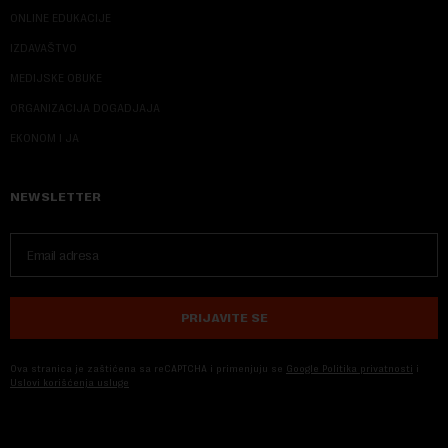
ONLINE EDUKACIJE
IZDAVAŠTVO
MEDIJSKE OBUKE
ORGANIZACIJA DOGADJAJA
EKONOM I JA
NEWSLETTER
PRIJAVITE SE
Ova stranica je zaštićena sa reCAPTCHA i primenjuju se
Google Politika privatnosti
i
Uslovi korišćenja usluge