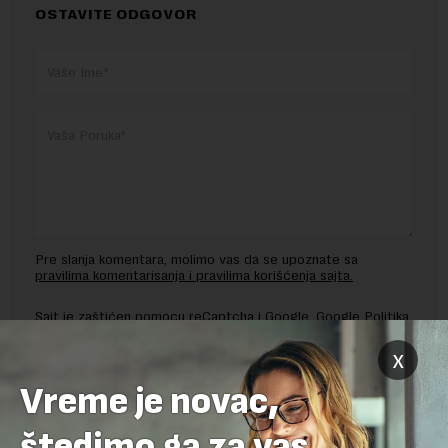
OSTAVITE ODGOVOR
Pre slanja komentara, molimo vas da se upoznate sa
pravilima komentarisanja i pravilima korišćenja sajta.
Sajt je zaštićen pomocu reCaptcha i Google.
Google Politika
Privatnosti
i
Google Uslovi Korišćenja
su primenjeni.
x
Vreme je novac,
štedimo ga za vas.