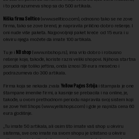
i to podrazumeva shop sa do 500 artikala.
Niška firma Selltico
(www.selltico.com), odnosno tako se ne zove
firma, tako se zove brend, je napravila prilično dobro rešenje. I
oni nude više paketa. Najpovoljniji paket kreće od 15 eura i u
okviru njega možete da imate 100 artikala.
Tu je i
NB shop
(www.nbshop.rs), ima vrlo dobro i robusno
rešenje koje, takođe, koriste razni veliki shopovi. Njihova startna
ponuda nije toliko jeftina, onda iznosi 39 eura mesečno i
podrazumeva do 300 artikala.
Firma koja se nekada zvala
Yellow Pages Srbija
i štampala je one
štampane imenike firmi, a kasnije se prebacila i na online, je,
takođe, u ovom prethodnom periodu napravila svoj sistem koji
se zove Yell Shops (www.yellshops.com) i gde je najniža cena 60
eura godišnje.
„Tu imate 50 artikala, ali osim što imate vaš shop u okviru
sistema, sve ono imate na svom shopu je izlistano u okviru