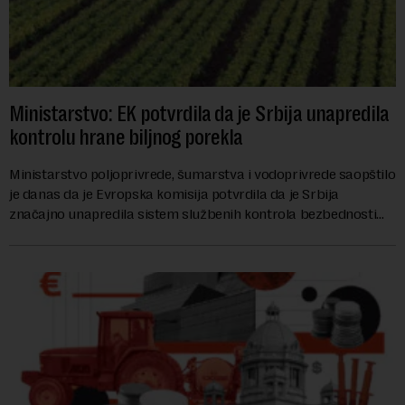
Ministarstvo: EK potvrdila da je Srbija unapredila
kontrolu hrane biljnog porekla
Ministarstvo poljoprivrede, šumarstva i vodoprivrede saopštilo
je danas da je Evropska komisija potvrdila da je Srbija
značajno unapredila sistem službenih kontrola bezbednosti
hrane biljnog porekla, te da k...