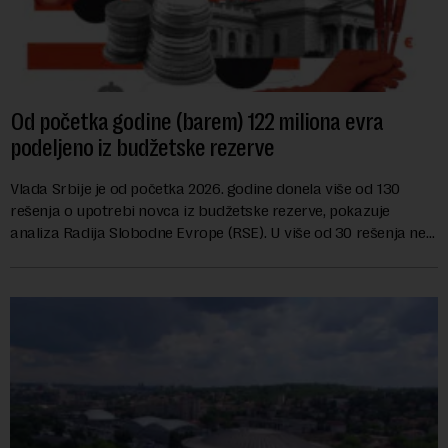
Od početka godine (barem) 122 miliona evra
podeljeno iz budžetske rezerve
Vlada Srbije je od početka 2026. godine donela više od 130
rešenja o upotrebi novca iz budžetske rezerve, pokazuje
analiza Radija Slobodne Evrope (RSE). U više od 30 rešenja ne
navodi se tačan iznos koji će ...