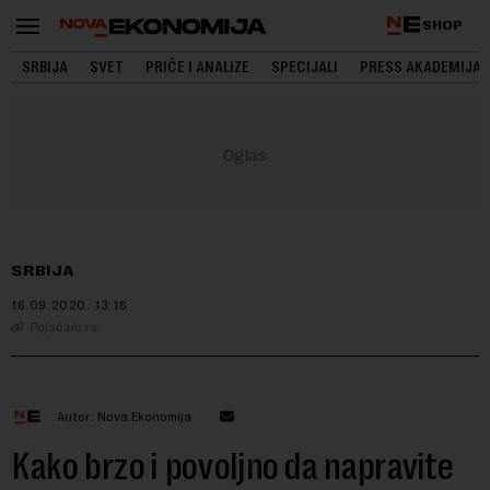
SHOP
SRBIJA
SVET
PRIČE I ANALIZE
SPECIJALI
PRESS AKADEMIJA
SRBIJA
16.09.2020.
13:16
Pojačalo.rs
Autor: Nova Ekonomija
Kako brzo i povoljno da napravite