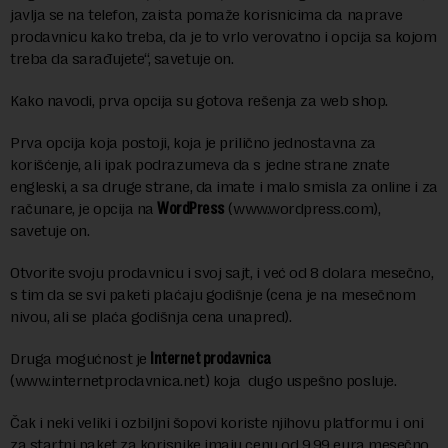
javlja se na telefon, zaista pomaže korisnicima da naprave
prodavnicu kako treba, da je to vrlo verovatno i opcija sa kojom
treba da sarađujete“, savetuje on.
Kako navodi, prva opcija su gotova rešenja za web shop.
Prva opcija koja postoji, koja je prilično jednostavna za
korišćenje, ali ipak podrazumeva da s jedne strane znate
engleski, a sa druge strane, da imate i malo smisla za online i za
računare, je opcija na
WordPress
(www.wordpress.com),
savetuje on.
Otvorite svoju prodavnicu i svoj sajt, i već od 8 dolara mesečno,
s tim da se svi paketi plaćaju godišnje (cena je na mesečnom
nivou, ali se plaća godišnja cena unapred).
Druga mogućnost je
Internet prodavnica
(www.internetprodavnica.net) koja dugo uspešno posluje.
Čak i neki veliki i ozbiljni šopovi koriste njihovu platformu i oni
za startni paket za korisnike imaju cenu od 9,99 eura mesečno,